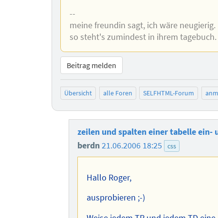
--
meine freundin sagt, ich wäre neugierig.
so steht's zumindest in ihrem tagebuch.
Beitrag melden
Übersicht
alle Foren
SELFHTML-Forum
anm
zeilen und spalten einer tabelle ein-
berdn
21.06.2006 18:25
css
Hallo Roger,
ausprobieren ;-)
Weise jedem TR und jedem TD eine 