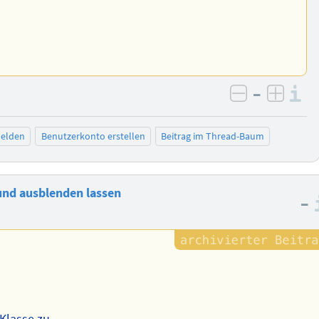
–
I
negativ be
posit
elden
Benutzerkonto erstellen
Beitrag im Thread-Baum
 und ausblenden lassen
–
Klasse zu.