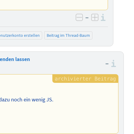
–
Informa
negativ bewerten
positiv bewe
nutzerkonto erstellen
Beitrag im Thread-Baum
lenden lassen
–
Info
dazu noch ein wenig JS.