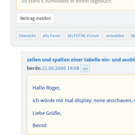
so steht's zumindest in ihrem tagebuch.
Beitrag melden
Übersicht
alle Foren
SELFHTML-Forum
anmelden
Be
zeilen und spalten einer tabelle ein- und ausb
berdn
21.06.2006 18:08
css
Hallo Roger,
ich würde mir mal display: none anschauen, 
Liebe Grüße,
Bernd