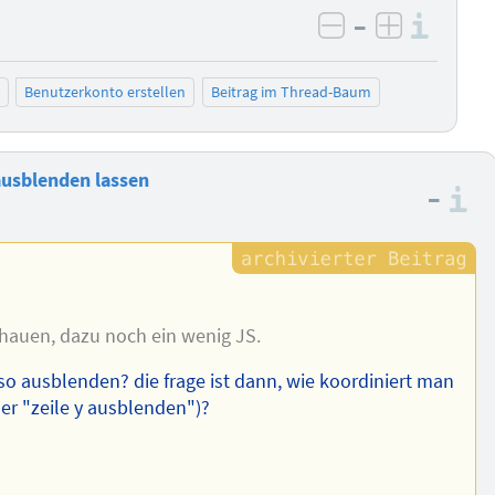
–
Info
negativ bewer
positiv b
Benutzerkonto erstellen
Beitrag im Thread-Baum
 ausblenden lassen
–
I
chauen, dazu noch ein wenig JS.
h so ausblenden? die frage ist dann, wie koordiniert man
r "zeile y ausblenden")?