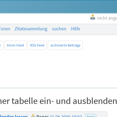
nicht ang
Foren
Zitatesammlung
suchen
Hilfe
t
Atom-Feed
RSS-Feed
archivierte Beiträge
ner tabelle ein- und ausblenden
sblenden lassen
Roger
21.06.2006 18:03
html