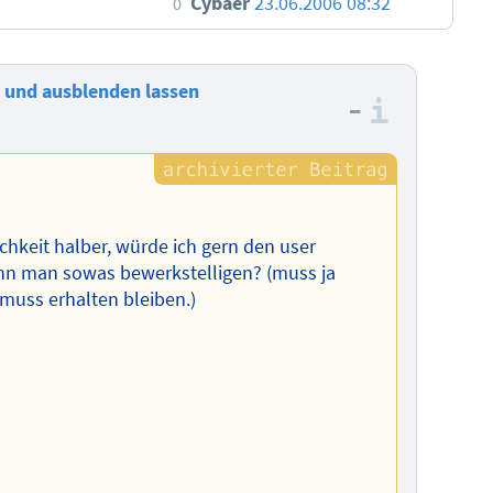
Cybaer
23.06.2006 08:32
0
n- und ausblenden lassen
–
Informa
ichkeit halber, würde ich gern den user
ann man sowas bewerkstelligen? (muss ja
t muss erhalten bleiben.)