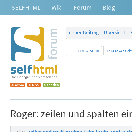
SELFHTML
Wiki
Forum
Blog
neuer Beitrag
Übersicht
SELFHTML-Forum
Thread-Ansich
Roger:
zeilen und spalten ei
zeilen und spalten einer tabelle ein- und au
0
33