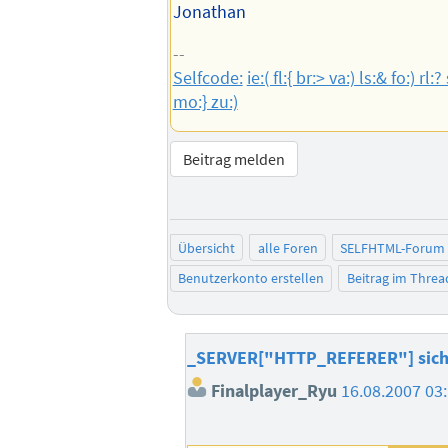
Jonathan
--
Selfcode:
ie:( fl:{ br:> va:) ls:& fo:) rl:?
mo:} zu:)
Beitrag melden
Übersicht
alle Foren
SELFHTML-Forum
Benutzerkonto erstellen
Beitrag im Thre
_SERVER["HTTP_REFERER"] sich
Finalplayer_Ryu
16.08.2007 03