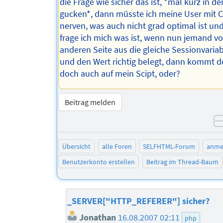
die Frage wie sicher das ist, *mal kurz in de
gucken*, dann müsste ich meine User mit 
nerven, was auch nicht grad optimal ist und
frage ich mich was ist, wenn nun jemand vo
anderen Seite aus die gleiche Sessionvaria
und den Wert richtig belegt, dann kommt d
doch auch auf mein Scipt, oder?
Beitrag melden
Übersicht
alle Foren
SELFHTML-Forum
anme
Benutzerkonto erstellen
Beitrag im Thread-Baum
_SERVER["HTTP_REFERER"] sicher?
Jonathan
16.08.2007 02:11
php