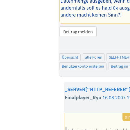
Datenmenge ausgeben, wenn das
andernfalls soll es hald 0k ausg
andere macht keinen Sinn?!
Beitrag melden
Übersicht
alle Foren
SELFHTML-
Benutzerkonto erstellen
Beitrag im
_SERVER["HTTP_REFERER"] 
Finalplayer_Ryu
16.08.2007 1