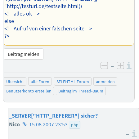
"http://testurl.de/testseite.html))
<!-- alles ok -->
else
<!-- Aufruf von einer falschen seite -->
?>
Beitrag melden
–
I
negativ be
posit
Übersicht
alle Foren
SELFHTML-Forum
anmelden
Benutzerkonto erstellen
Beitrag im Thread-Baum
_SERVER["HTTP_REFERER"] sicher?
Homepage
Nico
15.08.2007 23:53
php
–
des