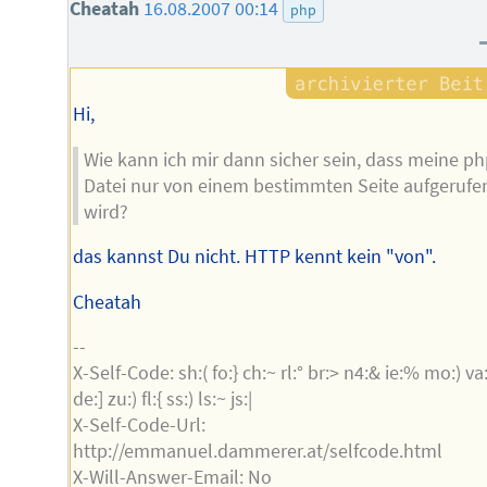
Cheatah
16.08.2007 00:14
php
Hi,
Wie kann ich mir dann sicher sein, dass meine ph
Datei nur von einem bestimmten Seite aufgerufe
wird?
das kannst Du nicht. HTTP kennt kein "von".
Cheatah
--
X-Self-Code: sh:( fo:} ch:~ rl:° br:> n4:& ie:% mo:) va:
de:] zu:) fl:{ ss:) ls:~ js:|
X-Self-Code-Url:
http://emmanuel.dammerer.at/selfcode.html
X-Will-Answer-Email: No