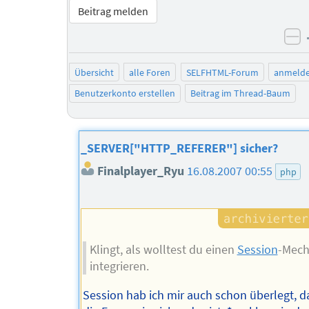
Beitrag melden
ne
Übersicht
alle Foren
SELFHTML-Forum
anmeld
Benutzerkonto erstellen
Beitrag im Thread-Baum
_SERVER["HTTP_REFERER"] sicher?
Finalplayer_Ryu
16.08.2007 00:55
php
Klingt, als wolltest du einen
Session
-Mec
integrieren.
Session hab ich mir auch schon überlegt, 