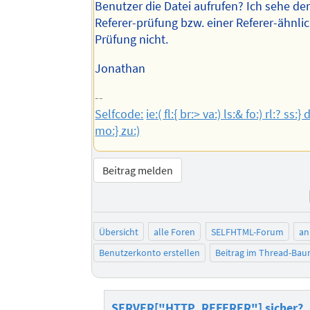
Benutzer die Datei aufrufen? Ich sehe de
Referer-prüfung bzw. einer Referer-ähnli
Prüfung nicht.
Jonathan
--
Selfcode:
ie:( fl:{ br:> va:) ls:& fo:) rl:? ss:} 
mo:} zu:)
Beitrag melden
Übersicht
alle Foren
SELFHTML-Forum
an
Benutzerkonto erstellen
Beitrag im Thread-Ba
_SERVER["HTTP_REFERER"] sicher?