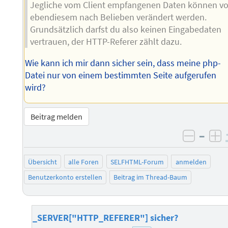
Jegliche vom Client empfangenen Daten können v
ebendiesem nach Belieben verändert werden.
Grundsätzlich darfst du also keinen Eingabedaten
vertrauen, der HTTP-Referer zählt dazu.
Wie kann ich mir dann sicher sein, dass meine php-
Datei nur von einem bestimmten Seite aufgerufen
wird?
Beitrag melden
–
negati
po
Übersicht
alle Foren
SELFHTML-Forum
anmelden
Benutzerkonto erstellen
Beitrag im Thread-Baum
_SERVER["HTTP_REFERER"] sicher?