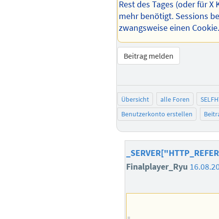
Rest des Tages (oder für X K
mehr benötigt. Sessions b
zwangsweise einen Cookie
Beitrag melden
Übersicht
alle Foren
SELFH
Benutzerkonto erstellen
Beit
_SERVER["HTTP_REFERE
Finalplayer_Ryu
16.08.2