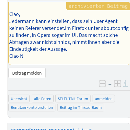
Autors
Ciao,
Jedermann kann einstellen, dass sein User Agent
keinen Referer versendet.Im Firefox unter about:config
zu finden, in Opera sogar im UI. Das macht solche
Abfragen zwar nicht sinnlos, nimmt ihnen aber die
Eindeutigkeit der Aussage.
Ciao N
Beitrag melden
–
negativ 
posi
Übersicht
alle Foren
SELFHTML-Forum
anmelden
Benutzerkonto erstellen
Beitrag im Thread-Baum