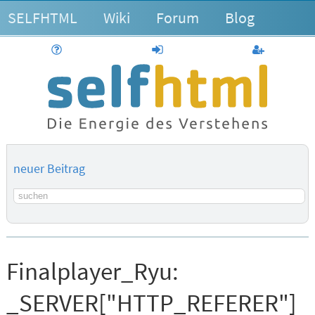
SELFHTML
Wiki
Forum
Blog
Hilfe
anmelden
Benutzerk
neuer Beitrag
Suchbegriff
Finalplayer_Ryu:
_SERVER["HTTP_REFERER"]