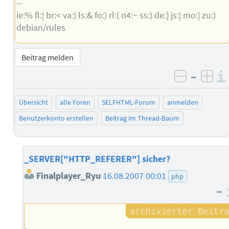
--
ie:% fl:| br:< va:) ls:& fo:) rl:( n4:~ ss:) de:] js:| mo:| zu:)
debian/rules
Beitrag melden
–
negativ 
posi
Übersicht
alle Foren
SELFHTML-Forum
anmelden
Benutzerkonto erstellen
Beitrag im Thread-Baum
_SERVER["HTTP_REFERER"] sicher?
Finalplayer_Ryu
16.08.2007 00:01
php
–