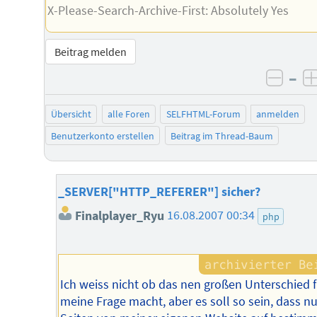
X-Please-Search-Archive-First: Absolutely Yes
Beitrag melden
–
negat
Übersicht
alle Foren
SELFHTML-Forum
anmelden
Benutzerkonto erstellen
Beitrag im Thread-Baum
_SERVER["HTTP_REFERER"] sicher?
Finalplayer_Ryu
16.08.2007 00:34
php
Ich weiss nicht ob das nen großen Unterschied f
meine Frage macht, aber es soll so sein, dass nu