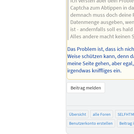
Ich versteh aber dein Problem
Captcha zum Abtippen in da
demnach muss doch deine P
Datenmenge ausgeben, wenn
ist - andernfalls soll es hal
Alles andere macht keinen S
Das Problem ist, dass ich nich
Weise schützen kann, denn d
meine Seite gehen, aber egal,
irgendwas kniffliges ein.
Beitrag melden
Übersicht
alle Foren
SELFHTM
Benutzerkonto erstellen
Beitrag