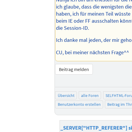
ich glaube, dass die wenigsten di
haben, ich für meinen Teil wüsste 
beim IE oder FF ausschalten kön
die Session-ID.
Ich danke mal jeden, der mir gehol
CU, bei meiner nächsten Frage^^
Beitrag melden
Übersicht
alle Foren
SELFHTML-For
Benutzerkonto erstellen
Beitrag im T
_SERVER["HTTP_REFERER"] si