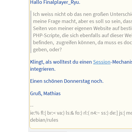
Hallo Finalplayer_Ryu.
Ich weiss nicht ob das nen großen Unterschi
meine Frage macht, aber es soll so sein, das
Seiten von meiner eigenen Website auf bes
PHP-Scripte, die sich ebenfalls auf dieser We
befinden, zugreifen können, da muss es do
geben, oder?
Klingt, als wolltest du einen
Session
-Mechan
integrieren.
Einen schönen Donnerstag noch.
Gruß, Mathias
--
ie:% fl:| br:< va:) ls:& fo:) rl:( n4:~ ss:) de:] js:| m
debian/rules