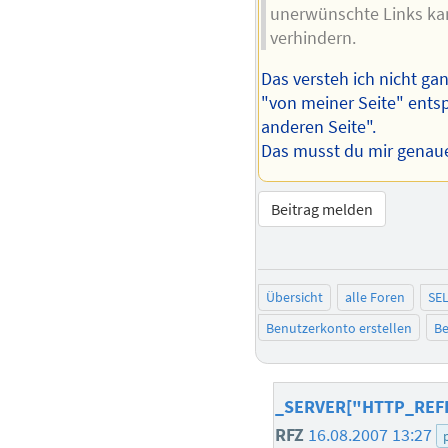
unerwünschte Links kan
verhindern.
Das versteh ich nicht ga
"von meiner Seite" entsp
anderen Seite".
Das musst du mir genaue
Beitrag melden
Übersicht
alle Foren
SE
Benutzerkonto erstellen
Be
_SERVER["HTTP_REFE
RFZ
16.08.2007 13:27