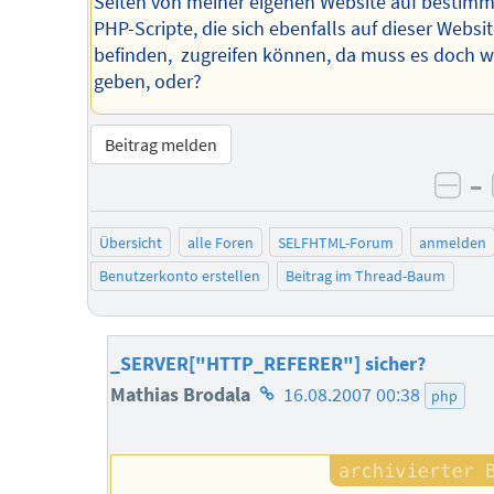
Seiten von meiner eigenen Website auf bestimm
PHP-Scripte, die sich ebenfalls auf dieser Websi
befinden, zugreifen können, da muss es doch 
geben, oder?
Beitrag melden
–
neg
Übersicht
alle Foren
SELFHTML-Forum
anmelden
Benutzerkonto erstellen
Beitrag im Thread-Baum
_SERVER["HTTP_REFERER"] sicher?
Homepage
Mathias Brodala
16.08.2007 00:38
php
des
Autors