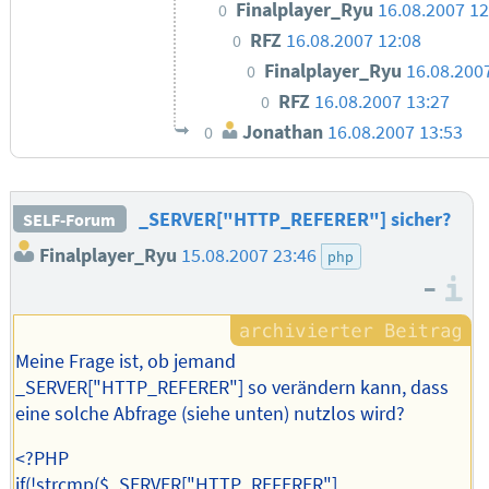
Finalplayer_Ryu
16.08.2007 12
0
RFZ
16.08.2007 12:08
0
Finalplayer_Ryu
16.08.200
0
RFZ
16.08.2007 13:27
0
Jonathan
16.08.2007 13:53
0
_SERVER["HTTP_REFERER"] sicher?
SELF-Forum
Finalplayer_Ryu
15.08.2007 23:46
php
–
I
Meine Frage ist, ob jemand
_SERVER["HTTP_REFERER"] so verändern kann, dass
eine solche Abfrage (siehe unten) nutzlos wird?
<?PHP
if(!strcmp($_SERVER["HTTP_REFERER"],