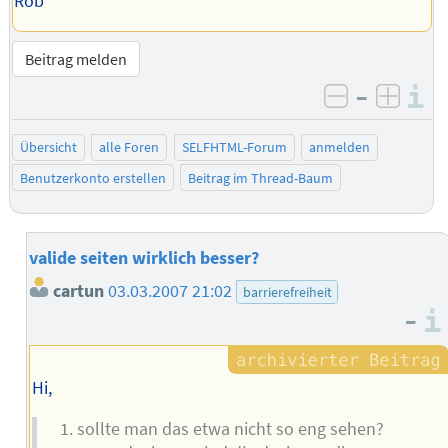
Rob
Beitrag melden
–
I
negativ be
posit
Übersicht
alle Foren
SELFHTML-Forum
anmelden
Benutzerkonto erstellen
Beitrag im Thread-Baum
valide seiten wirklich besser?
cartun
03.03.2007 21:02
barrierefreiheit
–
Hi,
sollte man das etwa nicht so eng sehen?