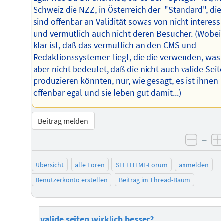
Schweiz die NZZ, in Österreich der "Standard", di
sind offenbar an Validität sowas von nicht interess
und vermutlich auch nicht deren Besucher. (Wobei
klar ist, daß das vermutlich an den CMS und
Redaktionssystemen liegt, die die verwenden, was
aber nicht bedeutet, daß die nicht auch valide Sei
produzieren könnten, nur, wie gesagt, es ist ihnen
offenbar egal und sie leben gut damit...)
Beitrag melden
–
negat
Übersicht
alle Foren
SELFHTML-Forum
anmelden
Benutzerkonto erstellen
Beitrag im Thread-Baum
valide seiten wirklich besser?