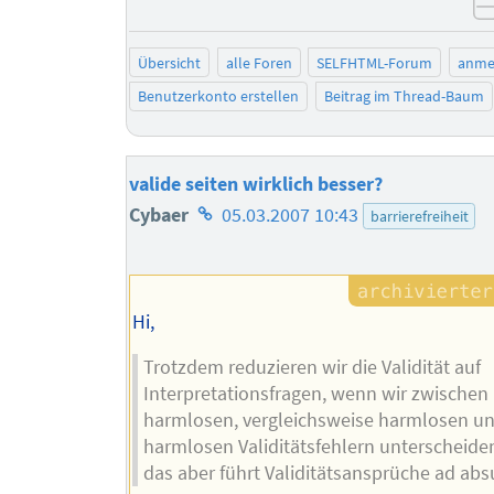
Übersicht
alle Foren
SELFHTML-Forum
anme
Benutzerkonto erstellen
Beitrag im Thread-Baum
valide seiten wirklich besser?
Homepage
Cybaer
05.03.2007 10:43
barrierefreiheit
des
Autors
Hi,
Trotzdem reduzieren wir die Validität auf
Interpretationsfragen, wenn wir zwischen
harmlosen, vergleichsweise harmlosen un
harmlosen Validitätsfehlern unterscheide
das aber führt Validitätsansprüche ad abs