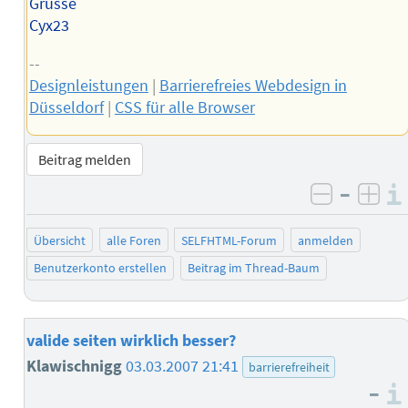
Grüsse
Cyx23
--
Designleistungen
|
Barrierefreies Webdesign in
Düsseldorf
|
CSS für alle Browser
Beitrag melden
–
negativ 
posi
Übersicht
alle Foren
SELFHTML-Forum
anmelden
Benutzerkonto erstellen
Beitrag im Thread-Baum
valide seiten wirklich besser?
Klawischnigg
03.03.2007 21:41
barrierefreiheit
–