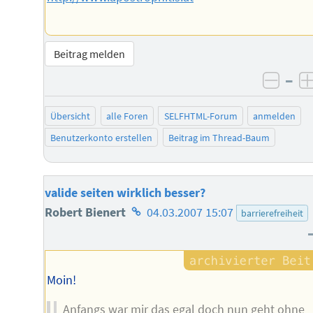
Beitrag melden
–
negat
Übersicht
alle Foren
SELFHTML-Forum
anmelden
Benutzerkonto erstellen
Beitrag im Thread-Baum
valide seiten wirklich besser?
Homepage
Robert Bienert
04.03.2007 15:07
barrierefreiheit
des
Autors
Moin!
Anfangs war mir das egal doch nun geht ohne