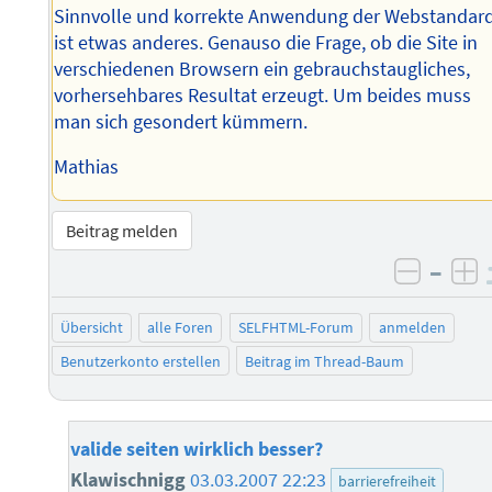
Sinnvolle und korrekte Anwendung der Webstandar
ist etwas anderes. Genauso die Frage, ob die Site in
verschiedenen Browsern ein gebrauchstaugliches,
vorhersehbares Resultat erzeugt. Um beides muss
man sich gesondert kümmern.
Mathias
Beitrag melden
–
negati
po
Übersicht
alle Foren
SELFHTML-Forum
anmelden
Benutzerkonto erstellen
Beitrag im Thread-Baum
valide seiten wirklich besser?
Klawischnigg
03.03.2007 22:23
barrierefreiheit