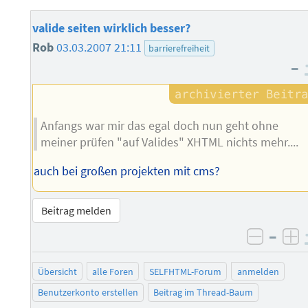
valide seiten wirklich besser?
Rob
03.03.2007 21:11
barrierefreiheit
–
Anfangs war mir das egal doch nun geht ohne
meiner prüfen "auf Valides" XHTML nichts mehr....
auch bei großen projekten mit cms?
Beitrag melden
–
negati
po
Übersicht
alle Foren
SELFHTML-Forum
anmelden
Benutzerkonto erstellen
Beitrag im Thread-Baum