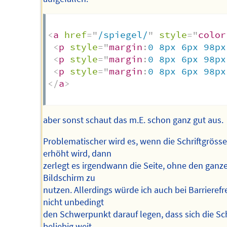
<
a
href
=
"
/spiegel/
"
style
=
"
color
<
p
style
=
"
margin
:
0 8px 6px 98px
<
p
style
=
"
margin
:
0 8px 6px 98px
<
p
style
=
"
margin
:
0 8px 6px 98px
</
a
>
aber sonst schaut das m.E. schon ganz gut aus.
Problematischer wird es, wenn die Schriftgrösse
erhöht wird, dann
zerlegt es irgendwann die Seite, ohne den ganz
Bildschirm zu
nutzen. Allerdings würde ich auch bei Barrierefre
nicht unbedingt
den Schwerpunkt darauf legen, dass sich die Sch
beliebig weit