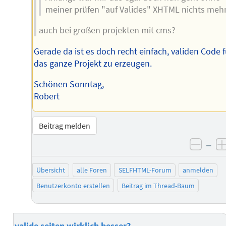
meiner prüfen "auf Valides" XHTML nichts mehr.
auch bei großen projekten mit cms?
Gerade da ist es doch recht einfach, validen Code f
das ganze Projekt zu erzeugen.
Schönen Sonntag,
Robert
Beitrag melden
–
negat
Übersicht
alle Foren
SELFHTML-Forum
anmelden
Benutzerkonto erstellen
Beitrag im Thread-Baum
valide seiten wirklich besser?