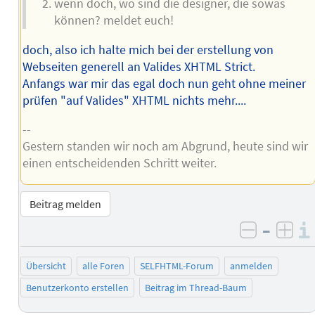
wenn doch, wo sind die designer, die sowas
können? meldet euch!
doch, also ich halte mich bei der erstellung von
Webseiten generell an Valides XHTML Strict.
Anfangs war mir das egal doch nun geht ohne meiner
prüfen "auf Valides" XHTML nichts mehr....
--
Gestern standen wir noch am Abgrund, heute sind wir
einen entscheidenden Schritt weiter.
Beitrag melden
–
negativ 
posi
Übersicht
alle Foren
SELFHTML-Forum
anmelden
Benutzerkonto erstellen
Beitrag im Thread-Baum