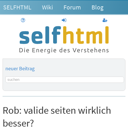
SELFHTML
Wiki
Forum
Blog
Hilfe
anmelden
Benutzerk
neuer Beitrag
Suchbegriff
Rob:
valide seiten wirklich
besser?