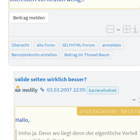
Beitrag melden
–
negativ 
posi
Übersicht
alle Foren
SELFHTML-Forum
anmelden
Benutzerkonto erstellen
Beitrag im Thread-Baum
valide seiten wirklich besser?
Homepage
molily
03.03.2007 22:05
barrierefreiheit
des
–
Autors
Hallo,
Imho ja. Denn wo liegt denn der eigentliche Vorteil