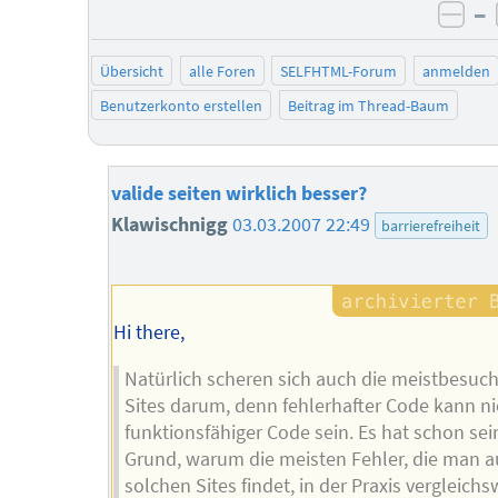
–
neg
Übersicht
alle Foren
SELFHTML-Forum
anmelden
Benutzerkonto erstellen
Beitrag im Thread-Baum
valide seiten wirklich besser?
Klawischnigg
03.03.2007 22:49
barrierefreiheit
Hi there,
Natürlich scheren sich auch die meistbesuc
Sites darum, denn fehlerhafter Code kann ni
funktionsfähiger Code sein. Es hat schon se
Grund, warum die meisten Fehler, die man a
solchen Sites findet, in der Praxis vergleichs