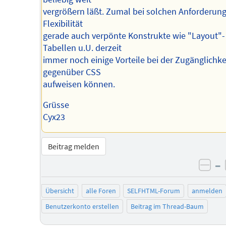
vergrößern läßt. Zumal bei solchen Anforderun
Flexibilität
gerade auch verpönte Konstrukte wie "Layout"-
Tabellen u.U. derzeit
immer noch einige Vorteile bei der Zugänglichke
gegenüber CSS
aufweisen können.
Grüsse
Cyx23
Beitrag melden
–
neg
Übersicht
alle Foren
SELFHTML-Forum
anmelden
Benutzerkonto erstellen
Beitrag im Thread-Baum