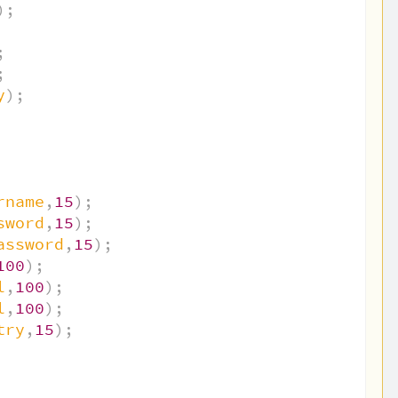
)
;
;
;
y
)
;
rname
,
15
)
;
sword
,
15
)
;
assword
,
15
)
;
100
)
;
l
,
100
)
;
l
,
100
)
;
try
,
15
)
;