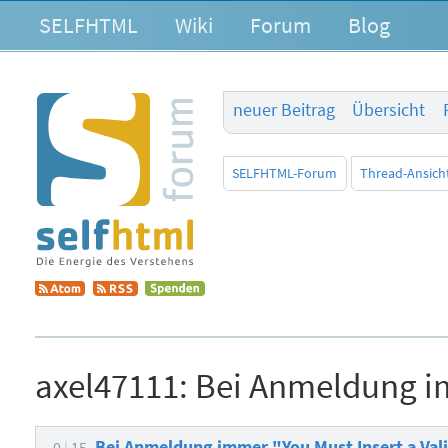
SELFHTML
Wiki
Forum
Blog
neuer Beitrag
Übersicht
SELFHTML-Forum
Thread-Ansich
axel47111:
Bei Anmeldung im
Bei Anmeldung immer "You Must Insert a Val
0
15