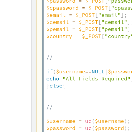
$password
=
$_POST
[
"passwo
$cpassword
=
$_POST
[
"cpass
$email
=
$_POST
[
"email"
]
;
$cemail
=
$_POST
[
"cemail"
]
$pemail
=
$_POST
[
"pemail"
]
$country
=
$_POST
[
"country
//  
if
(
$username
==
NULL
|
$passwo
echo
"All Fields Required"
}
else
{
//  
$username
=
uc
(
$username
)
;
$password
=
uc
(
$password
)
;