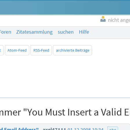
nicht ang
Foren
Zitatesammlung
suchen
Hilfe
t
Atom-Feed
RSS-Feed
archivierte Beiträge
mer "You Must Insert a Valid 
id Email Address"
axel47111
01.12.2008 10:34
php