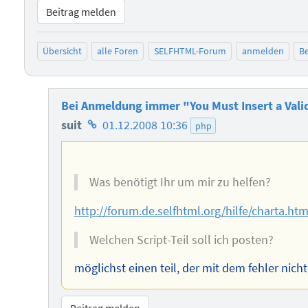
Beitrag melden
Übersicht
alle Foren
SELFHTML-Forum
anmelden
Be
Bei Anmeldung immer "You Must Insert a Vali
Homepage
suit
01.12.2008 10:36
php
des
Autors
Was benötigt Ihr um mir zu helfen?
http://forum.de.selfhtml.org/hilfe/charta.ht
Welchen Script-Teil soll ich posten?
möglichst einen teil, der mit dem fehler nic
Beitrag melden