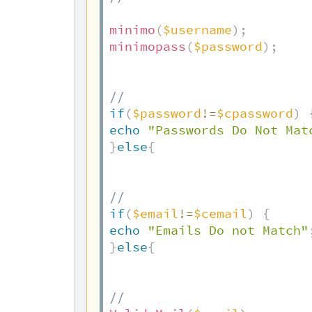
minimo
(
$username
)
;
minimopass
(
$password
)
;
//  
if
(
$password
!=
$cpassword
)
echo
"Passwords Do Not Mat
}
else
{
//  
if
(
$email
!=
$cemail
)
{
echo
"Emails Do not Match"
}
else
{
//  