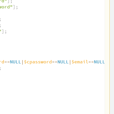
rd"
]
;
word"
]
;
;
;
"
]
;
rd
==
NULL
|
$cpassword
==
NULL
|
$email
==
NULL
|
$c
;