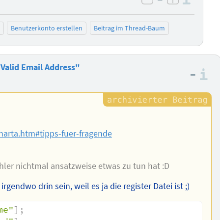
negativ bewer
positiv b
Benutzerkonto erstellen
Beitrag im Thread-Baum
Valid Email Address"
–
I
charta.htm#tipps-fuer-fragende
ehler nichtmal ansatzweise etwas zu tun hat :D
gendwo drin sein, weil es ja die register Datei ist ;)
me"
]
;