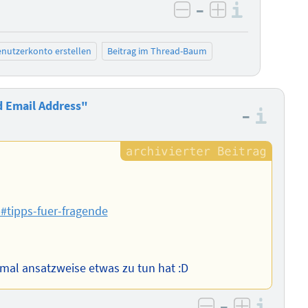
–
Informa
negativ bewerten
positiv bewe
nutzerkonto erstellen
Beitrag im Thread-Baum
d Email Address"
–
Info
m#tipps-fuer-fragende
htmal ansatzweise etwas zu tun hat :D
–
Info