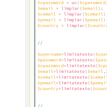
$cpassword
=
uc
(
$cpassword
$email
=
limpiar
(
$email
)
;
$cemail
=
limpiar
(
$cemail
)
$pemail
=
limpiar
(
$pemail
)
$country
=
limpiar
(
$countr
//  
$username
=
limitatexto
(
$use
$password
=
limitatexto
(
$pas
$cpassword
=
limitatexto
(
$cp
$email
=
limitatexto
(
$email
,
$cemail
=
limitatexto
(
$cemai
$pemail
=
limitatexto
(
$pemai
$country
=
limitatexto
(
$coun
//  