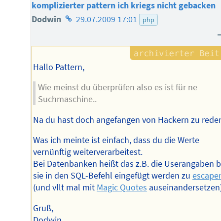
komplizierter pattern ich kriegs nicht gebacken
Homepage
Dodwin
29.07.2009 17:01
php
des
Autors
Hallo Pattern,
Wie meinst du überprüfen also es ist für ne
Suchmaschine..
Na du hast doch angefangen von Hackern zu reden
Was ich meinte ist einfach, dass du die Werte
vernünftig weiterverarbeitest.
Bei Datenbanken heißt das z.B. die Userangaben 
sie in den SQL-Befehl eingefügt werden zu
escape
(und vllt mal mit
Magic Quotes
auseinandersetzen)
Gruß,
Dodwin