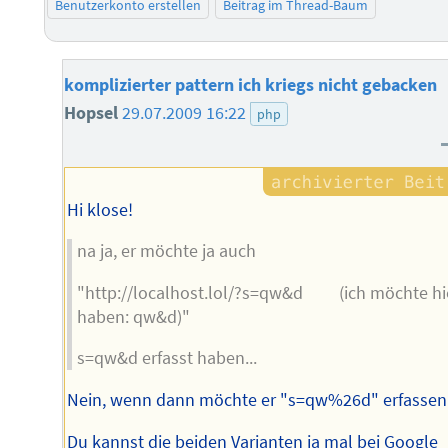
Benutzerkonto erstellen
Beitrag im Thread-Baum
komplizierter pattern ich kriegs nicht gebacken
Hopsel
29.07.2009 16:22
php
Hi klose!
na ja, er möchte ja auch
"http://localhost.lol/?s=qw&d (ich möchte hi
haben: qw&d)"
s=qw&d erfasst haben...
Nein, wenn dann möchte er "s=qw%26d" erfassen
Du kannst die beiden Varianten ja mal bei Google