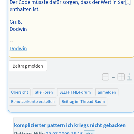
Der Code müsste dafür sorgen, dass der Wert in $ar[1]
enthalten ist.
Gruß,
Dodwin
--
Dodwin
Beitrag melden
–
negativ 
posi
Übersicht
alle Foren
SELFHTML-Forum
anmelden
Benutzerkonto erstellen
Beitrag im Thread-Baum
komplizierter pattern ich kriegs nicht gebacken
Pattern-Hilfe
29.07.2009 15:15
php