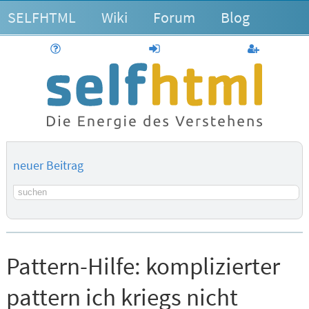
SELFHTML
Wiki
Forum
Blog
Hilfe
anmelden
Benutzerk
neuer Beitrag
Suchbegriff
Pattern-Hilfe:
komplizierter
pattern ich kriegs nicht