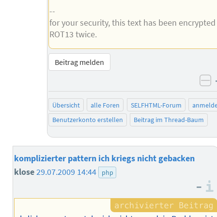
--
for your security, this text has been encrypted
ROT13 twice.
Beitrag melden
ne
Übersicht
alle Foren
SELFHTML-Forum
anmeld
Benutzerkonto erstellen
Beitrag im Thread-Baum
komplizierter pattern ich kriegs nicht gebacken
klose
29.07.2009 14:44
php
–