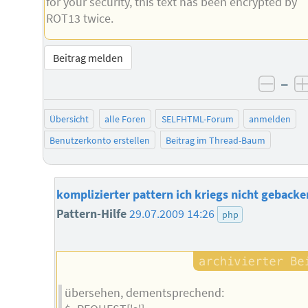
for your security, this text has been encrypted by
ROT13 twice.
Beitrag melden
–
negat
Übersicht
alle Foren
SELFHTML-Forum
anmelden
Benutzerkonto erstellen
Beitrag im Thread-Baum
komplizierter pattern ich kriegs nicht gebacke
Pattern-Hilfe
29.07.2009 14:26
php
übersehen, dementsprechend: