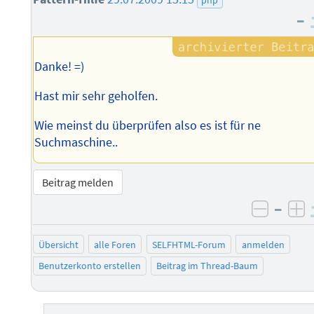
–
Danke! =)
Hast mir sehr geholfen.
Wie meinst du überprüfen also es ist für ne
Suchmaschine..
Beitrag melden
–
negati
po
Übersicht
alle Foren
SELFHTML-Forum
anmelden
Benutzerkonto erstellen
Beitrag im Thread-Baum