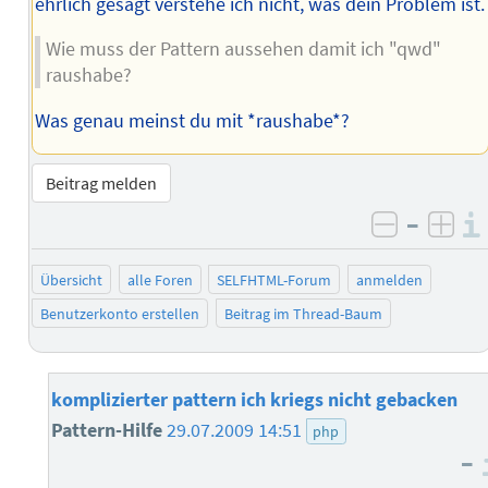
ehrlich gesagt verstehe ich nicht, was dein Problem ist.
Wie muss der Pattern aussehen damit ich "qwd"
raushabe?
Was genau meinst du mit *raushabe*?
Beitrag melden
–
negativ 
posi
Übersicht
alle Foren
SELFHTML-Forum
anmelden
Benutzerkonto erstellen
Beitrag im Thread-Baum
komplizierter pattern ich kriegs nicht gebacken
Pattern-Hilfe
29.07.2009 14:51
php
–