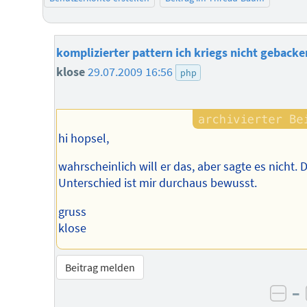
komplizierter pattern ich kriegs nicht gebacke
klose
29.07.2009 16:56
php
hi hopsel,
wahrscheinlich will er das, aber sagte es nicht. 
Unterschied ist mir durchaus bewusst.
gruss
klose
Beitrag melden
–
neg