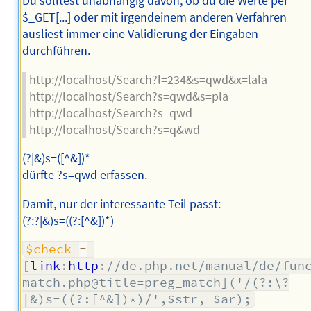
Du solltest unabhängig davon, ob du die Werte per
$_GET[...] oder mit irgendeinem anderen Verfahren
ausliest immer eine Validierung der Eingaben
durchführen.
http://localhost/Search?l=234&s=qwd&x=lala
http://localhost/Search?s=qwd&s=pla
http://localhost/Search?s=qwd
http://localhost/Search?s=q&wd
(?|&)s=([^&])*
dürfte ?s=qwd erfassen.
Damit, nur der interessante Teil passt:
(?:?|&)s=((?:[^&])*)
$check
=
[
link
:
http
:
//de.php.net/manual/de/fun
match.php@title=preg_match]('/(?:\?
|&)s=((?:[^&])*)/',$str, $ar);