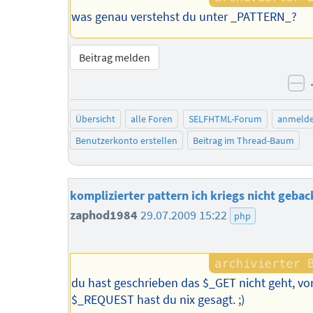
was genau verstehst du unter _PATTERN_?
Beitrag melden
ne
Übersicht
alle Foren
SELFHTML-Forum
anmeld
Benutzerkonto erstellen
Beitrag im Thread-Baum
komplizierter pattern ich kriegs nicht geba
zaphod1984
29.07.2009 15:22
php
du hast geschrieben das $_GET nicht geht, vo
$_REQUEST hast du nix gesagt. ;)