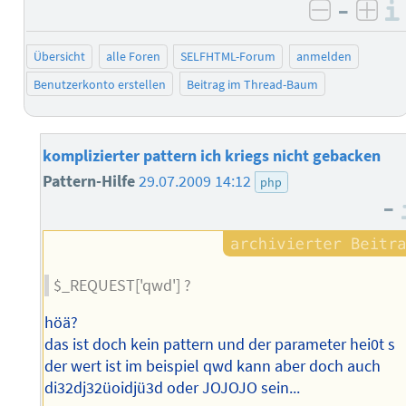
–
negativ 
posi
Übersicht
alle Foren
SELFHTML-Forum
anmelden
Benutzerkonto erstellen
Beitrag im Thread-Baum
komplizierter pattern ich kriegs nicht gebacken
Pattern-Hilfe
29.07.2009 14:12
php
–
$_REQUEST['qwd'] ?
höä?
das ist doch kein pattern und der parameter hei0t s
der wert ist im beispiel qwd kann aber doch auch
di32dj32üoidjü3d oder JOJOJO sein...