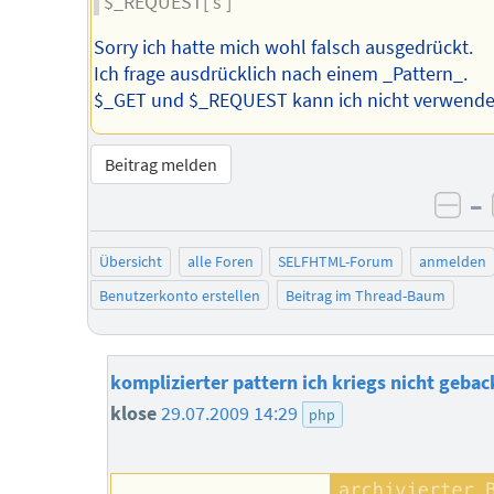
$_REQUEST['s']
Sorry ich hatte mich wohl falsch ausgedrückt.
Ich frage ausdrücklich nach einem _Pattern_.
$_GET und $_REQUEST kann ich nicht verwende
Beitrag melden
–
neg
Übersicht
alle Foren
SELFHTML-Forum
anmelden
Benutzerkonto erstellen
Beitrag im Thread-Baum
komplizierter pattern ich kriegs nicht geba
klose
29.07.2009 14:29
php