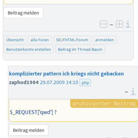
Beitrag melden
–
I
negativ be
posit
Übersicht
alle Foren
SELFHTML-Forum
anmelden
Benutzerkonto erstellen
Beitrag im Thread-Baum
komplizierter pattern ich kriegs nicht gebacken
zaphod1984
29.07.2009 14:10
php
–
$_REQUEST['qwd'] ?
Beitrag melden