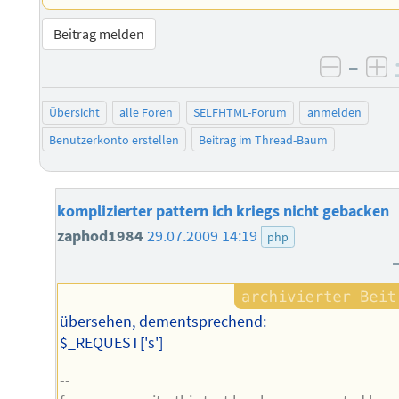
Beitrag melden
–
negati
po
Übersicht
alle Foren
SELFHTML-Forum
anmelden
Benutzerkonto erstellen
Beitrag im Thread-Baum
komplizierter pattern ich kriegs nicht gebacken
zaphod1984
29.07.2009 14:19
php
übersehen, dementsprechend:
$_REQUEST['s']
--