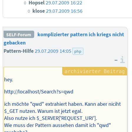
Hopsel
29.07.2009 16:22
0
klose
29.07.2009 16:56
0
komplizierter pattern ich kriegs nicht
SELF-Forum
gebacken
Pattern-Hilfe
29.07.2009 14:05
php
–
I
hey.
http://localhost/Search?s=qwd
ich möchte "qwd" extrahiert haben. Kann aber niciht
$_GET nutzen. Warum ist jetzt egal.
Also nutze ich $_SERVER['REQUEST_URI'].
Wie muss der Pattern aussehen damit ich "qwd"