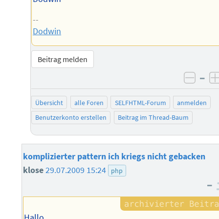
--
Dodwin
Beitrag melden
–
negat
Übersicht
alle Foren
SELFHTML-Forum
anmelden
Benutzerkonto erstellen
Beitrag im Thread-Baum
komplizierter pattern ich kriegs nicht gebacken
klose
29.07.2009 15:24
php
–
Hallo,