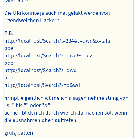
raushabe?
Die URi könnte ja auch mal gefakt werdenvon
irgendwelchen Hackern.
Z.B.
http://localhost/Search?l=234&s=qwd&x=lala
oder
http://localhost/Search?s=qwd&s=pla
oder
http://localhost/Search?s=qwd
oder
http://localhost/Search?s=q&wd
hrmpf. eigentlich würde ichja sagen nehme string von
"s=" bis "" oder "&"
ach ich blick nich durch wie ich da machen soll wenn
die ausnahmen oben auftreten.
gruß, pattern