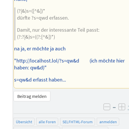
(?|&)s=([^&])*
dürfte ?s=qwd erfassen.
Damit, nur der interessante Teil passt:
(?:?|&)s=((?:[^&])*)
na ja, er möchte ja auch
"http://localhost.lol/?s=qw&d (ich möchte hier
haben: qw&d)"
s=qw&d erfasst haben...
Beitrag melden
–
negati
po
Übersicht
alle Foren
SELFHTML-Forum
anmelden