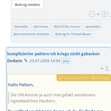
Beitrag melden
–
negati
po
Übersicht
alle Foren
SELFHTML-Forum
anmelden
Benutzerkonto erstellen
Beitrag im Thread-Baum
komplizierter pattern ich kriegs nicht gebacken
Homepage
Dodwin
29.07.2009 14:54
php
–
des
Autors
Hallo Pattern,
Die URi könnte ja auch mal gefakt werdenvon
irgendwelchen Hackern.