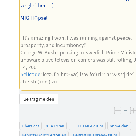
vergleichen. =)
MfG H☼psel
--
"It's amazing I won. I was running against peace,
prosperity, and incumbency."
George W. Bush speaking to Swedish Prime Minist
unaware a live television camera was still rolling,
14, 2001
Selfcode
: ie:% fl:( br:> va:) ls:& fo:) rl:? n4:& ss:| de:] 
ch:? sh:( mo:) zu:)
Beitrag melden
–
negat
Übersicht
alle Foren
SELFHTML-Forum
anmelden
Benutzerkonto erstellen
Beitrag im Thread-Baum