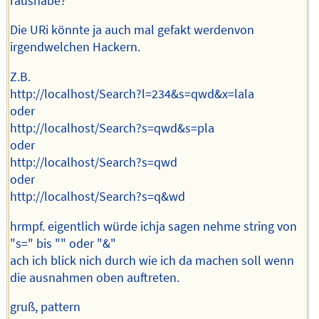
raushabe?
Die URi könnte ja auch mal gefakt werdenvon
irgendwelchen Hackern.
Z.B.
http://localhost/Search?l=234&s=qwd&x=lala
oder
http://localhost/Search?s=qwd&s=pla
oder
http://localhost/Search?s=qwd
oder
http://localhost/Search?s=q&wd
hrmpf. eigentlich würde ichja sagen nehme string von
"s=" bis "" oder "&"
ach ich blick nich durch wie ich da machen soll wenn
die ausnahmen oben auftreten.
gruß, pattern