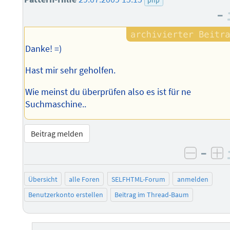
–
Danke! =)
Hast mir sehr geholfen.
Wie meinst du überprüfen also es ist für ne
Suchmaschine..
Beitrag melden
–
negati
po
Übersicht
alle Foren
SELFHTML-Forum
anmelden
Benutzerkonto erstellen
Beitrag im Thread-Baum