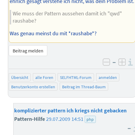
ehrlich gesagt verstehe ich nicht, was dein Problem ist.
Wie muss der Pattern aussehen damit ich "qwd"
raushabe?
Was genau meinst du mit *raushabe*?
Beitrag melden
–
negativ 
posi
Übersicht
alle Foren
SELFHTML-Forum
anmelden
Benutzerkonto erstellen
Beitrag im Thread-Baum
komplizierter pattern ich kriegs nicht gebacken
Pattern-Hilfe
29.07.2009 14:51
php
–