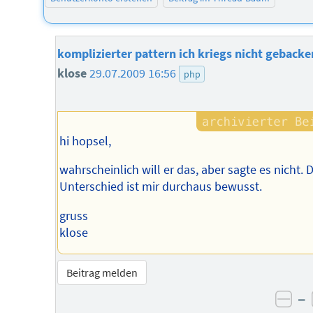
komplizierter pattern ich kriegs nicht gebacke
klose
29.07.2009 16:56
php
hi hopsel,
wahrscheinlich will er das, aber sagte es nicht. 
Unterschied ist mir durchaus bewusst.
gruss
klose
Beitrag melden
–
neg