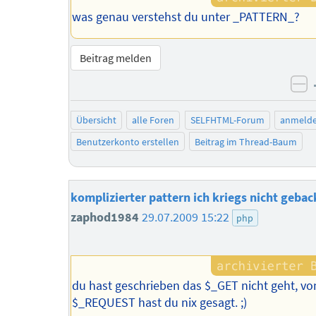
was genau verstehst du unter _PATTERN_?
Beitrag melden
ne
Übersicht
alle Foren
SELFHTML-Forum
anmeld
Benutzerkonto erstellen
Beitrag im Thread-Baum
komplizierter pattern ich kriegs nicht geba
zaphod1984
29.07.2009 15:22
php
du hast geschrieben das $_GET nicht geht, vo
$_REQUEST hast du nix gesagt. ;)