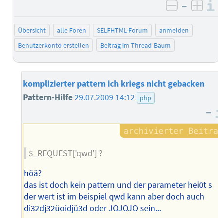
–
negativ 
posi
Übersicht
alle Foren
SELFHTML-Forum
anmelden
Benutzerkonto erstellen
Beitrag im Thread-Baum
komplizierter pattern ich kriegs nicht gebacken
Pattern-Hilfe
29.07.2009 14:12
php
–
$_REQUEST['qwd'] ?
höä?
das ist doch kein pattern und der parameter hei0t s
der wert ist im beispiel qwd kann aber doch auch
di32dj32üoidjü3d oder JOJOJO sein...