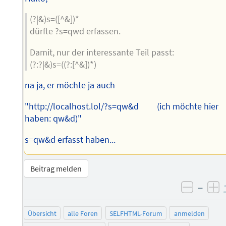
(?|&)s=([^&])*
dürfte ?s=qwd erfassen.
Damit, nur der interessante Teil passt:
(?:?|&)s=((?:[^&])*)
na ja, er möchte ja auch
"http://localhost.lol/?s=qw&d (ich möchte hier
haben: qw&d)"
s=qw&d erfasst haben...
Beitrag melden
–
negati
po
Übersicht
alle Foren
SELFHTML-Forum
anmelden