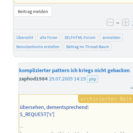
Beitrag melden
–
negati
po
Übersicht
alle Foren
SELFHTML-Forum
anmelden
Benutzerkonto erstellen
Beitrag im Thread-Baum
komplizierter pattern ich kriegs nicht gebacken
zaphod1984
29.07.2009 14:19
php
übersehen, dementsprechend:
$_REQUEST['s']
--