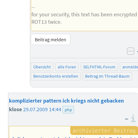
--
for your security, this text has been encrypted
ROT13 twice.
Beitrag melden
ne
Übersicht
alle Foren
SELFHTML-Forum
anmeld
Benutzerkonto erstellen
Beitrag im Thread-Baum
komplizierter pattern ich kriegs nicht gebacken
klose
29.07.2009 14:44
php
–