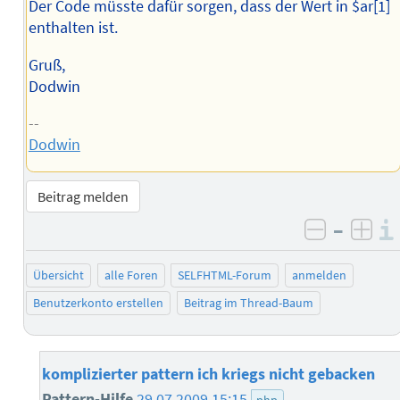
Der Code müsste dafür sorgen, dass der Wert in $ar[1]
enthalten ist.
Gruß,
Dodwin
--
Dodwin
Beitrag melden
–
negativ 
posi
Übersicht
alle Foren
SELFHTML-Forum
anmelden
Benutzerkonto erstellen
Beitrag im Thread-Baum
komplizierter pattern ich kriegs nicht gebacken
Pattern-Hilfe
29.07.2009 15:15
php