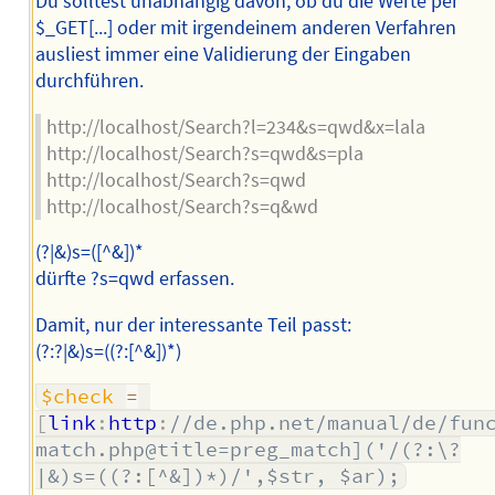
Du solltest unabhängig davon, ob du die Werte per
$_GET[...] oder mit irgendeinem anderen Verfahren
ausliest immer eine Validierung der Eingaben
durchführen.
http://localhost/Search?l=234&s=qwd&x=lala
http://localhost/Search?s=qwd&s=pla
http://localhost/Search?s=qwd
http://localhost/Search?s=q&wd
(?|&)s=([^&])*
dürfte ?s=qwd erfassen.
Damit, nur der interessante Teil passt:
(?:?|&)s=((?:[^&])*)
$check
=
[
link
:
http
:
//de.php.net/manual/de/fun
match.php@title=preg_match]('/(?:\?
|&)s=((?:[^&])*)/',$str, $ar);