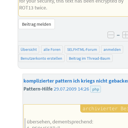
for your security, this text has been encrypted by
ROT13 twice.
Beitrag melden
–
negat
Übersicht
alle Foren
SELFHTML-Forum
anmelden
Benutzerkonto erstellen
Beitrag im Thread-Baum
komplizierter pattern ich kriegs nicht gebacke
Pattern-Hilfe
29.07.2009 14:26
php
übersehen, dementsprechend: