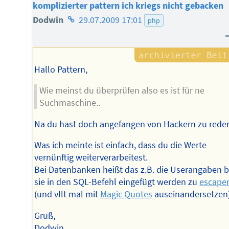
komplizierter pattern ich kriegs nicht gebacken
Homepage
Dodwin
29.07.2009 17:01
php
des
Autors
Hallo Pattern,
Wie meinst du überprüfen also es ist für ne
Suchmaschine..
Na du hast doch angefangen von Hackern zu reden
Was ich meinte ist einfach, dass du die Werte
vernünftig weiterverarbeitest.
Bei Datenbanken heißt das z.B. die Userangaben 
sie in den SQL-Befehl eingefügt werden zu
escape
(und vllt mal mit
Magic Quotes
auseinandersetzen)
Gruß,
Dodwin