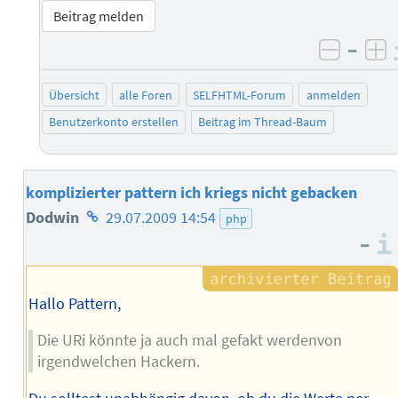
Beitrag melden
–
negati
po
Übersicht
alle Foren
SELFHTML-Forum
anmelden
Benutzerkonto erstellen
Beitrag im Thread-Baum
komplizierter pattern ich kriegs nicht gebacken
Homepage
Dodwin
29.07.2009 14:54
php
–
des
Autors
Hallo Pattern,
Die URi könnte ja auch mal gefakt werdenvon
irgendwelchen Hackern.