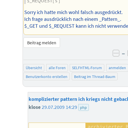
$_REQUEST['s']
Sorry ich hatte mich wohl falsch ausgedrückt.
Ich frage ausdrücklich nach einem _Pattern_.
$_GET und $_REQUEST kann ich nicht verwende
Beitrag melden
–
neg
Übersicht
alle Foren
SELFHTML-Forum
anmelden
Benutzerkonto erstellen
Beitrag im Thread-Baum
komplizierter pattern ich kriegs nicht geba
klose
29.07.2009 14:29
php