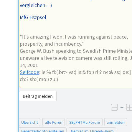
vergleichen. =)
MfG H☼psel
--
"It's amazing I won. I was running against peace,
prosperity, and incumbency."
George W. Bush speaking to Swedish Prime Minist
unaware a live television camera was still rolling,
14, 2001
Selfcode
: ie:% fl:( br:> va:) ls:& fo:) rl:? n4:& ss:| de:] 
ch:? sh:( mo:) zu:)
Beitrag melden
–
negat
Übersicht
alle Foren
SELFHTML-Forum
anmelden
Benutzerkonto erstellen
Beitrag im Thread-Baum