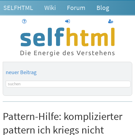
SELFHTML
Wiki
Forum
Blog
Hilfe
anmelden
Benutzerk
neuer Beitrag
Suchbegriff
Pattern-Hilfe:
komplizierter
pattern ich kriegs nicht