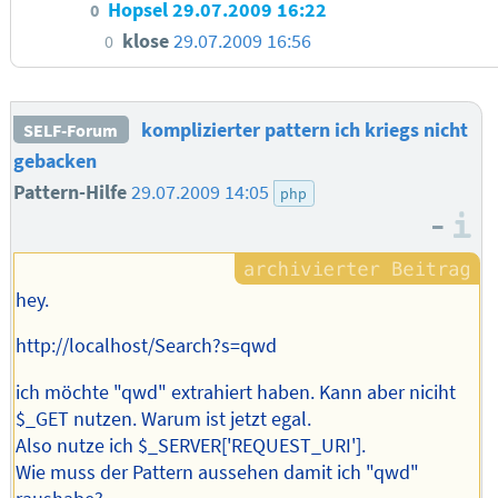
Hopsel
29.07.2009 16:22
0
klose
29.07.2009 16:56
0
komplizierter pattern ich kriegs nicht
SELF-Forum
gebacken
Pattern-Hilfe
29.07.2009 14:05
php
–
I
hey.
http://localhost/Search?s=qwd
ich möchte "qwd" extrahiert haben. Kann aber niciht
$_GET nutzen. Warum ist jetzt egal.
Also nutze ich $_SERVER['REQUEST_URI'].
Wie muss der Pattern aussehen damit ich "qwd"