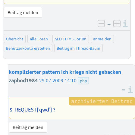
Beitrag melden
–
I
negativ be
posit
Übersicht
alle Foren
SELFHTML-Forum
anmelden
Benutzerkonto erstellen
Beitrag im Thread-Baum
komplizierter pattern ich kriegs nicht gebacken
zaphod1984
29.07.2009 14:10
php
–
$_REQUEST['qwd'] ?
Beitrag melden