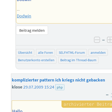
--
Dodwin
Beitrag melden
–
negat
Übersicht
alle Foren
SELFHTML-Forum
anmelden
Benutzerkonto erstellen
Beitrag im Thread-Baum
komplizierter pattern ich kriegs nicht gebacken
klose
29.07.2009 15:24
php
–
Hallo,