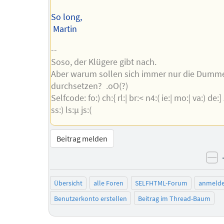
So long,
Martin
--
Soso, der Klügere gibt nach.
Aber warum sollen sich immer nur die Dumm
durchsetzen? .oO(?)
Selfcode: fo:) ch:{ rl:| br:< n4:( ie:| mo:| va:) de:] z
ss:) ls:µ js:(
Beitrag melden
ne
Übersicht
alle Foren
SELFHTML-Forum
anmeld
Benutzerkonto erstellen
Beitrag im Thread-Baum