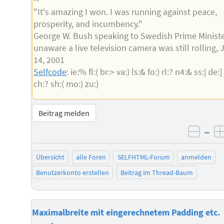
--
"It's amazing I won. I was running against peace,
prosperity, and incumbency."
George W. Bush speaking to Swedish Prime Minist
unaware a live television camera was still rolling,
14, 2001
Selfcode
: ie:% fl:( br:> va:) ls:& fo:) rl:? n4:& ss:| de:] 
ch:? sh:( mo:) zu:)
Beitrag melden
–
negat
Übersicht
alle Foren
SELFHTML-Forum
anmelden
Benutzerkonto erstellen
Beitrag im Thread-Baum
Maximalbreite mit eingerechnetem Padding etc.