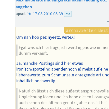
Maximalbreite mit eingerechnetem Padding etc.
angeben
Homepage
apsel
17.08.2010 08:39
css
des
Autors
Om nah hoo pez nyeetz, VerteX!
Egal was ich hier frage, ich werd irgendwie immer
dumm verkauft.
Ja, manche Postings sind hier etwas
ironisch/spöttelnd aber dennoch a) meist auf eine
liebenswerte, zum Schmunzeln anregende Art und
inhaltlich hochwertig.
Natürlich lässt sich diese äußerst anspruchsvolle
Ungleichung lösen und ich habe diesen Lösung
auch schon des öfteren genutzt, aber das ist bei
diesem Problem nicht die Lösung die mir damals