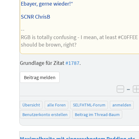
Ebayer, gerne wieder!“
SCNR ChrisB
--
RGB is totally confusing - I mean, at least #C0FFEE
should be brown, right?
Grundlage für Zitat
#1787
.
Beitrag melden
–
negat
Übersicht
alle Foren
SELFHTML-Forum
anmelden
Benutzerkonto erstellen
Beitrag im Thread-Baum