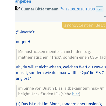
angeben
Homepage
Gunnar Bittersmann
17.08.2010 10:08
css
des
Autors
@@VerteX:
nuqneH
Mit austricksen meinte ich nicht den o. g.
mathematischen "Trick", sondern einen CSS-Hac
Ah, du willst nicht wissen, welchen Wert du zuwei
musst, sondern wie du 'max-width: 42px' fïr IE < 7
angibst?
im Sinne von Dustin Diaz' altbekanntem max-/mi
height Hack für den IE6 (siehe
hier
).
(1) Das ist nicht im Sinne, sondern eher unsinnig.