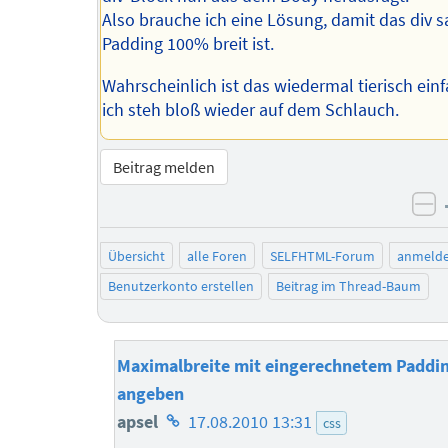
Also brauche ich eine Lösung, damit das div 
Padding 100% breit ist.
Wahrscheinlich ist das wiedermal tierisch ein
ich steh bloß wieder auf dem Schlauch.
Beitrag melden
ne
Übersicht
alle Foren
SELFHTML-Forum
anmeld
Benutzerkonto erstellen
Beitrag im Thread-Baum
Maximalbreite mit eingerechnetem Paddin
angeben
Homepage
apsel
17.08.2010 13:31
css