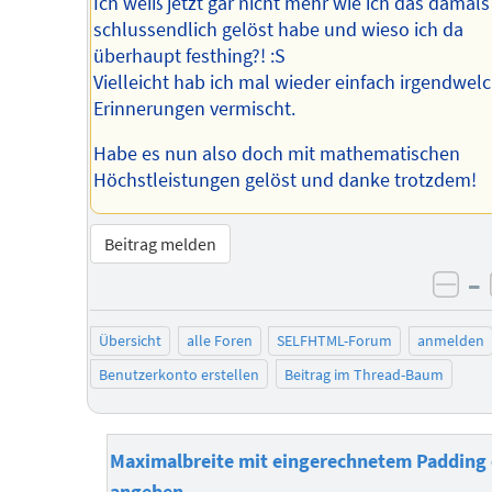
Ich weiß jetzt gar nicht mehr wie ich das damals
schlussendlich gelöst habe und wieso ich da
überhaupt festhing?! :S
Vielleicht hab ich mal wieder einfach irgendwel
Erinnerungen vermischt.
Habe es nun also doch mit mathematischen
Höchstleistungen gelöst und danke trotzdem!
Beitrag melden
–
neg
Übersicht
alle Foren
SELFHTML-Forum
anmelden
Benutzerkonto erstellen
Beitrag im Thread-Baum
Maximalbreite mit eingerechnetem Padding 