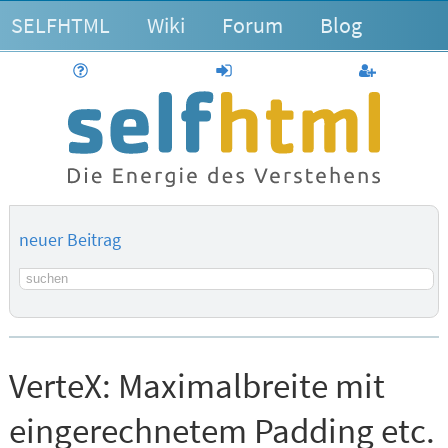
SELFHTML
Wiki
Forum
Blog
Hilfe
anmelden
Benutzerk
neuer Beitrag
Suchbegriff
VerteX:
Maximalbreite mit
eingerechnetem Padding etc.