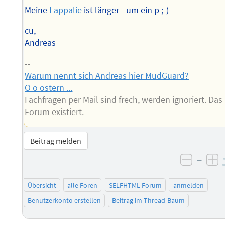
Meine
Lappalie
ist länger - um ein p ;-)
cu,
Andreas
--
Warum nennt sich Andreas hier MudGuard?
O o ostern ...
Fachfragen per Mail sind frech, werden ignoriert. Das
Forum existiert.
Beitrag melden
–
negati
po
Übersicht
alle Foren
SELFHTML-Forum
anmelden
Benutzerkonto erstellen
Beitrag im Thread-Baum