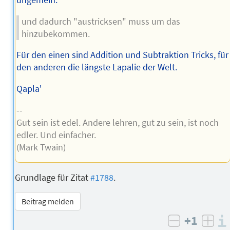
ungemein.
und dadurch "austricksen" muss um das
hinzubekommen.
Für den einen sind Addition und Subtraktion Tricks, für
den anderen die längste Lapalie der Welt.
Qapla'
--
Gut sein ist edel. Andere lehren, gut zu sein, ist noch
edler. Und einfacher.
(Mark Twain)
Grundlage für Zitat
#1788
.
Beitrag melden
+1
negativ b
posi