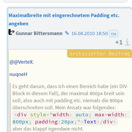
Maximalbreite mit eingerechnetem Padding etc.
angeben
Homepage
Gunnar Bittersmann
16.08.2010 18:50
css
des
+1
Autors
@@VerteX:
nuqneH
Es geht darum, dass ich einen Bereich habe (ein DIV-
Block in diesem Fall), der maximal 800px breit sein
soll, also auch mit padding etc. niemals die 800px
überschreiten soll. Mein Ansatz war folgendes:
<
div
style
=
"
width
:
 auto
;
max-width
:
800px
;
padding
:
20px
;
"
>
Text
</
div
>
aber das klappt irgendwie nicht.