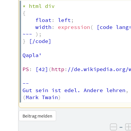
* html div
{
    float
:
 left
;
    width
:
expression
(
 [code lang
~~~ 
)
;
}
 [/code]  

Qapla'  

PS
:
 [42]
(
http
:
//de.wikipedia.org/
-- 

Gut sein ist edel. Andere lehren
,
(
Mark Twain
)
Beitrag melden
–
negat