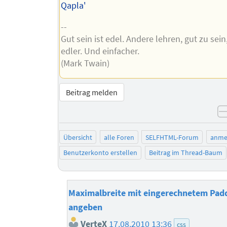
Qapla'
--
Gut sein ist edel. Andere lehren, gut zu sein
edler. Und einfacher.
(Mark Twain)
Beitrag melden
Übersicht
alle Foren
SELFHTML-Forum
anme
Benutzerkonto erstellen
Beitrag im Thread-Baum
Maximalbreite mit eingerechnetem Padd
angeben
VerteX
17.08.2010 13:36
css