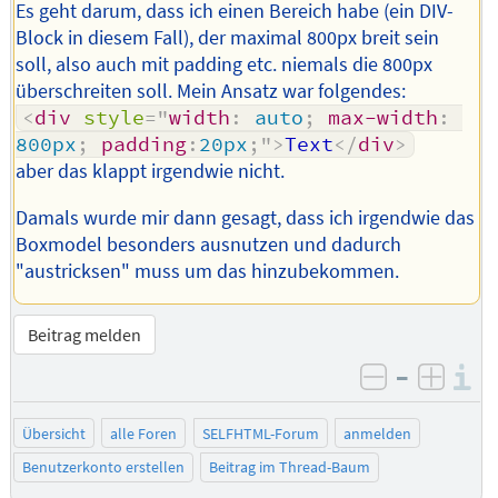
Es geht darum, dass ich einen Bereich habe (ein DIV-
Block in diesem Fall), der maximal 800px breit sein
soll, also auch mit padding etc. niemals die 800px
überschreiten soll. Mein Ansatz war folgendes:
<
div
style
=
"
width
:
 auto
;
max-width
:
800px
;
padding
:
20px
;
"
>
Text
</
div
>
aber das klappt irgendwie nicht.
Damals wurde mir dann gesagt, dass ich irgendwie das
Boxmodel besonders ausnutzen und dadurch
"austricksen" muss um das hinzubekommen.
Beitrag melden
–
I
negativ be
posit
Übersicht
alle Foren
SELFHTML-Forum
anmelden
Benutzerkonto erstellen
Beitrag im Thread-Baum