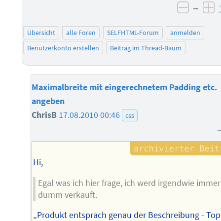
–
negati
po
Übersicht
alle Foren
SELFHTML-Forum
anmelden
Benutzerkonto erstellen
Beitrag im Thread-Baum
Maximalbreite mit eingerechnetem Padding etc.
angeben
ChrisB
17.08.2010 00:46
css
Hi,
Egal was ich hier frage, ich werd irgendwie immer
dumm verkauft.
„Produkt entsprach genau der Beschreibung - Top