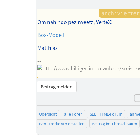
des
Autors
Om nah hoo pez nyeetz, VerteX!
Box-Modell
Matthias
--
Beitrag melden
Übersicht
alle Foren
SELFHTML-Forum
anme
Benutzerkonto erstellen
Beitrag im Thread-Baum