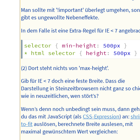
Man sollte mit '!important' überlegt umgehen, son
gibt es ungewollte Nebeneffekte.
In dem Falle ist eine Extra-Regel für IE < 7 angebra
selector
{
min-height
:
 500px 
}
* html selector
{
height
:
 500px 
}
(2) Dort steht nichts von 'max-height'.
Gib für IE < 7 doch eine feste Breite. Dass die
Darstellung in Steinzeitbrowsern nicht ganz so chic
wie in neuzeitlichen, wen stört’s?
Wenn’s denn noch unbedingt sein muss, dann geh
du das mit JavaScript (als
CSS-Expression
) an:
shri
to-fit
auslösen, berechnete Breite auslesen, mit
maximal gewünschtem Wert vergleichen: