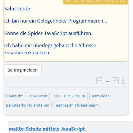
Salut Leute.
ich bin nur ein Gelegenheits-Programmieren...
Könne die Spider JavaScript ausführen.
Ich habe mir überlegt gehabt die Adresse
zusammenzusetzen.
Beitrag melden
–
I
negativ be
posit
Übersicht
alle Foren
SELFHTML-Forum
anmelden
Benutzerkonto erstellen
Beitrag im Thread-Baum
mailto-Schutz mittels JavaScript