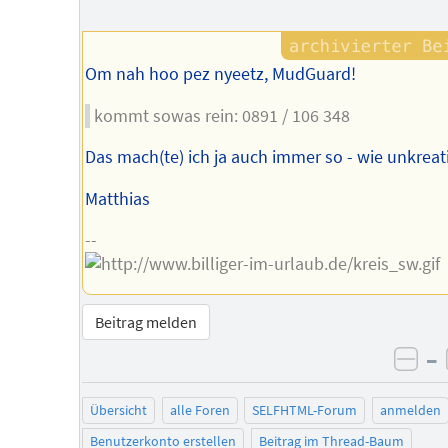
des
Autors
Om nah hoo pez nyeetz, MudGuard!
kommt sowas rein: 0891 / 106 348
Das mach(te) ich ja auch immer so - wie unkreativ
Matthias
--
Beitrag melden
–
neg
Übersicht
alle Foren
SELFHTML-Forum
anmelden
Benutzerkonto erstellen
Beitrag im Thread-Baum