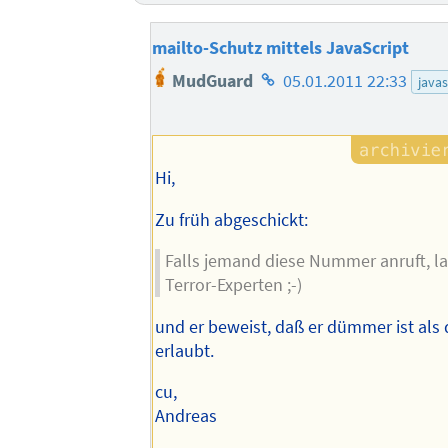
mailto-Schutz mittels JavaScript
Homepage
MudGuard
05.01.2011 22:33
javas
des
Autors
Hi,
Zu früh abgeschickt:
Falls jemand diese Nummer anruft, la
Terror-Experten ;-)
und er beweist, daß er dümmer ist als d
erlaubt.
cu,
Andreas