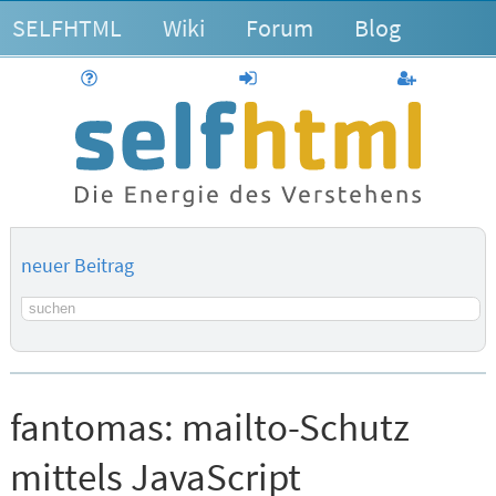
SELFHTML
Wiki
Forum
Blog
Hilfe
anmelden
Benutzerk
neuer Beitrag
Suchbegriff
fantomas:
mailto-Schutz
mittels JavaScript