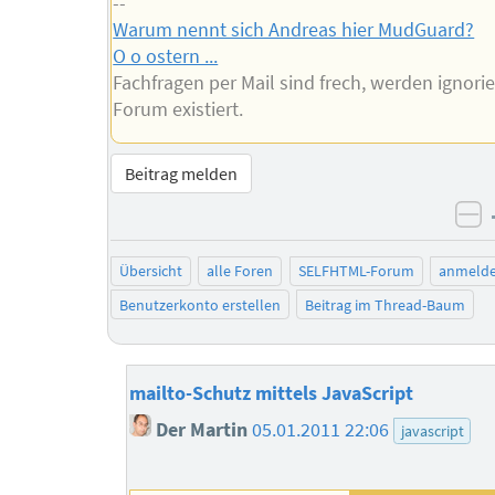
--
Warum nennt sich Andreas hier MudGuard?
O o ostern ...
Fachfragen per Mail sind frech, werden ignorie
Forum existiert.
Beitrag melden
ne
Übersicht
alle Foren
SELFHTML-Forum
anmeld
Benutzerkonto erstellen
Beitrag im Thread-Baum
mailto-Schutz mittels JavaScript
Der Martin
05.01.2011 22:06
javascript