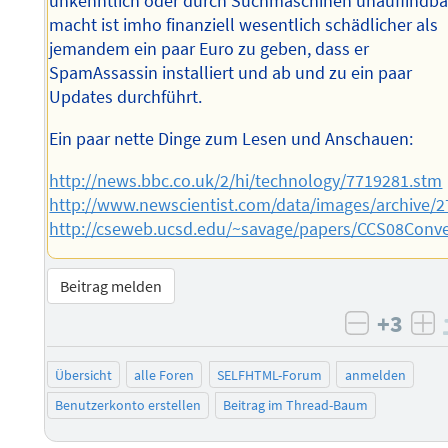
unkenntlich oder durch Suchmaschinen unauffindba
macht ist imho finanziell wesentlich schädlicher als
jemandem ein paar Euro zu geben, dass er
SpamAssassin installiert und ab und zu ein paar
Updates durchführt.
Ein paar nette Dinge zum Lesen und Anschauen:
http://news.bbc.co.uk/2/hi/technology/7719281.stm
http://www.newscientist.com/data/images/archive/2
http://cseweb.ucsd.edu/~savage/papers/CCS08Conve
Beitrag melden
+3
negativ 
po
Übersicht
alle Foren
SELFHTML-Forum
anmelden
Benutzerkonto erstellen
Beitrag im Thread-Baum