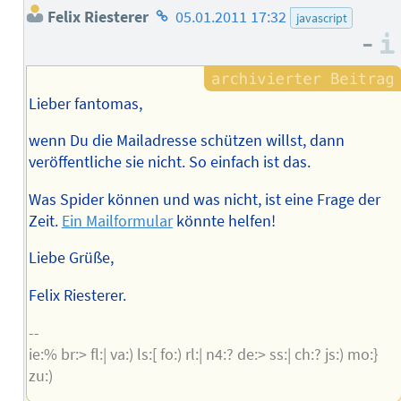
Homepage
Felix Riesterer
05.01.2011 17:32
javascript
des
–
Autors
Lieber fantomas,
wenn Du die Mailadresse schützen willst, dann
veröffentliche sie nicht. So einfach ist das.
Was Spider können und was nicht, ist eine Frage der
Zeit.
Ein Mailformular
könnte helfen!
Liebe Grüße,
Felix Riesterer.
--
ie:% br:> fl:| va:) ls:[ fo:) rl:| n4:? de:> ss:| ch:? js:) mo:}
zu:)