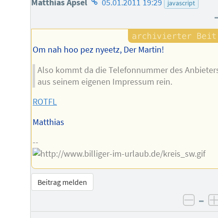
Homepage
Matthias Apsel
05.01.2011 19:29
javascript
des
Autors
Om nah hoo pez nyeetz, Der Martin!
Also kommt da die Telefonnummer des Anbieter
aus seinem eigenen Impressum rein.
ROTFL
Matthias
--
Beitrag melden
–
negat