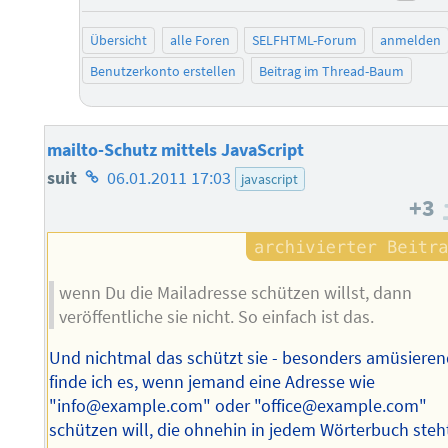
neg
Übersicht
alle Foren
SELFHTML-Forum
anmelden
Benutzerkonto erstellen
Beitrag im Thread-Baum
mailto-Schutz mittels JavaScript
Homepage
suit
06.01.2011 17:03
javascript
+3
des
Autors
wenn Du die Mailadresse schützen willst, dann
veröffentliche sie nicht. So einfach ist das.
Und nichtmal das schützt sie - besonders amüsiere
finde ich es, wenn jemand eine Adresse wie
"info@example.com" oder "office@example.com"
schützen will, die ohnehin in jedem Wörterbuch steh