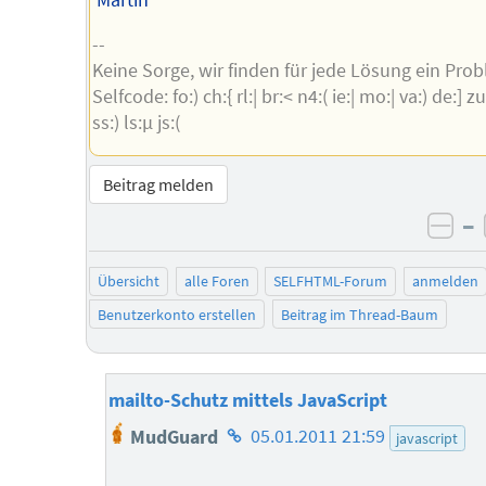
--
Keine Sorge, wir finden für jede Lösung ein Pro
Selfcode: fo:) ch:{ rl:| br:< n4:( ie:| mo:| va:) de:] zu:
ss:) ls:µ js:(
Beitrag melden
–
neg
Übersicht
alle Foren
SELFHTML-Forum
anmelden
Benutzerkonto erstellen
Beitrag im Thread-Baum
mailto-Schutz mittels JavaScript
Homepage
MudGuard
05.01.2011 21:59
javascript
des