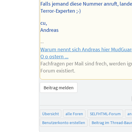
Falls jemand diese Nummer anruft, landet
Terror-Experten ;-)
cu,
Andreas
--
Warum nennt sich Andreas hier MudGuar
O o ostern ...
Fachfragen per Mail sind frech, werden ig
Forum existiert.
Beitrag melden
Übersicht
alle Foren
SELFHTML-Forum
an
Benutzerkonto erstellen
Beitrag im Thread-Ba