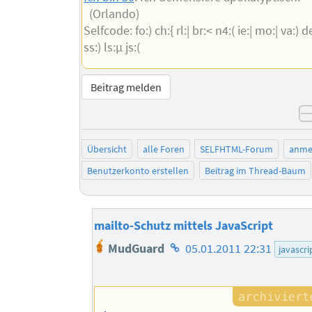
(Orlando)
Selfcode: fo:) ch:{ rl:| br:< n4:( ie:| mo:| va:) de:
ss:) ls:µ js:(
Beitrag melden
Übersicht
alle Foren
SELFHTML-Forum
anme
Benutzerkonto erstellen
Beitrag im Thread-Baum
mailto-Schutz mittels JavaScript
Homepage
MudGuard
05.01.2011 22:31
javascri
des
Autors