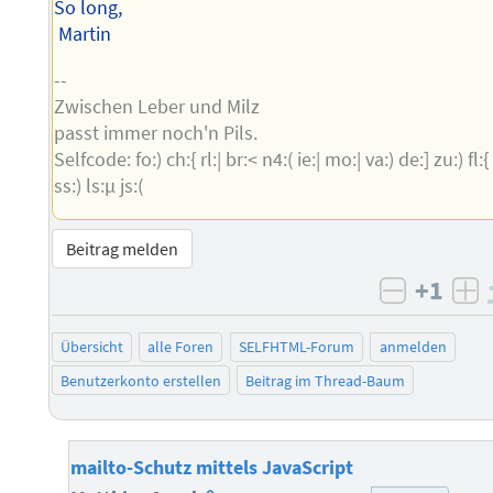
So long,
Martin
--
Zwischen Leber und Milz
passt immer noch'n Pils.
Selfcode: fo:) ch:{ rl:| br:< n4:( ie:| mo:| va:) de:] zu:) fl:{
ss:) ls:µ js:(
Beitrag melden
+1
negativ 
po
Übersicht
alle Foren
SELFHTML-Forum
anmelden
Benutzerkonto erstellen
Beitrag im Thread-Baum
mailto-Schutz mittels JavaScript