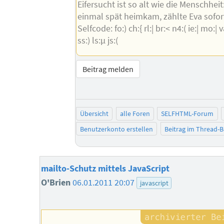
Eifersucht ist so alt wie die Menschhei
einmal spät heimkam, zählte Eva sofor
Selfcode: fo:) ch:{ rl:| br:< n4:( ie:| mo:| va
ss:) ls:µ js:(
Beitrag melden
Übersicht
alle Foren
SELFHTML-Forum
Benutzerkonto erstellen
Beitrag im Thread-
mailto-Schutz mittels JavaScript
O'Brien
06.01.2011 20:07
javascript