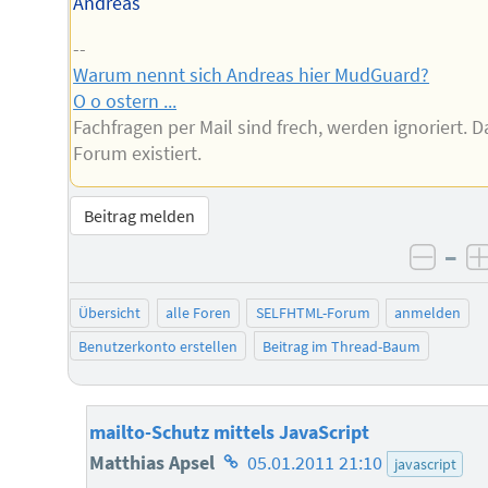
Andreas
--
Warum nennt sich Andreas hier MudGuard?
O o ostern ...
Fachfragen per Mail sind frech, werden ignoriert. D
Forum existiert.
Beitrag melden
–
negat
Übersicht
alle Foren
SELFHTML-Forum
anmelden
Benutzerkonto erstellen
Beitrag im Thread-Baum
mailto-Schutz mittels JavaScript
Homepage
Matthias Apsel
05.01.2011 21:10
javascript