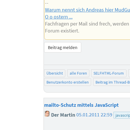
--
Warum nennt sich Andreas hier MudG
O o ostern ...
Fachfragen per Mail sind frech, werden 
Forum existiert.
Beitrag melden
Übersicht
alle Foren
SELFHTML-Forum
Benutzerkonto erstellen
Beitrag im Thread-
mailto-Schutz mittels JavaScript
Der Martin
05.01.2011 22:59
javascri