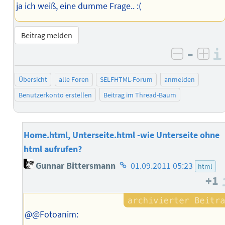
ja ich weiß, eine dumme Frage.. :(
Beitrag melden
–
negativ 
posi
Übersicht
alle Foren
SELFHTML-Forum
anmelden
Benutzerkonto erstellen
Beitrag im Thread-Baum
Home.html, Unterseite.html -wie Unterseite ohne
html aufrufen?
Homepage
Gunnar Bittersmann
01.09.2011 05:23
html
des
+1
Autors
@@Fotoanim: