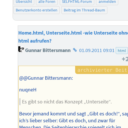
Übersicht
alle Foren
SELFHTML-Forum
anmelden
Benutzerkonto erstellen
Beitrag im Thread-Baum
Home.html, Unterseite.html -wie Unterseite ohn
html aufrufen?
Homepage
Gunnar Bittersmann
01.09.2011 09:01
html
des
+
Autors
@@Gunnar Bittersmann:
nuqneH
Es gibt so nicht das Konzept „Unterseite“.
Bevor jemand kommt und sagt „Gibt es doch!“, sa
ich’s lieber selber: Gibt es doch, und zwar für
Menschen. Die Seitenhierarchie spiegelt sich im