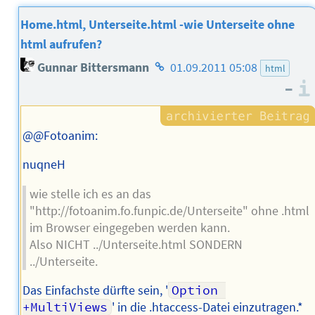
Home.html, Unterseite.html -wie Unterseite ohne
html aufrufen?
Homepage
Gunnar Bittersmann
01.09.2011 05:08
html
des
–
Autors
@@Fotoanim:
nuqneH
wie stelle ich es an das
"http://fotoanim.fo.funpic.de/Unterseite" ohne .html
im Browser eingegeben werden kann.
Also NICHT ../Unterseite.html SONDERN
../Unterseite.
Das Einfachste dürfte sein, '
Option 
+MultiViews
' in die .htaccess-Datei einzutragen.*