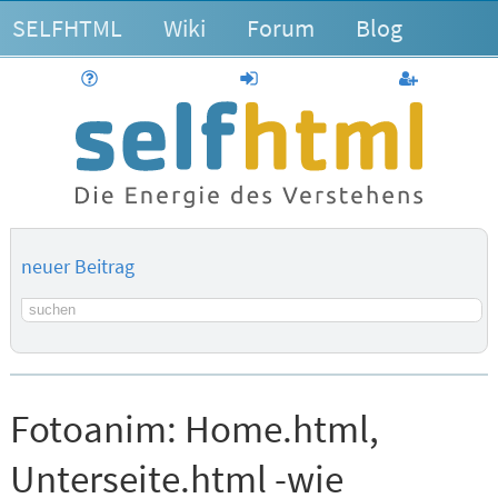
SELFHTML
Wiki
Forum
Blog
Hilfe
anmelden
Benutzerk
neuer Beitrag
Suchbegriff
Fotoanim:
Home.html,
Unterseite.html -wie