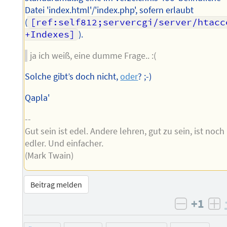
Datei 'index.html'/'index.php', sofern erlaubt
(
[ref:self812;servercgi/server/htacc
+Indexes]
).
ja ich weiß, eine dumme Frage.. :(
Solche gibt’s doch nicht,
oder
? ;-)
Qapla'
--
Gut sein ist edel. Andere lehren, gut zu sein, ist noch
edler. Und einfacher.
(Mark Twain)
Beitrag melden
+1
negativ 
po