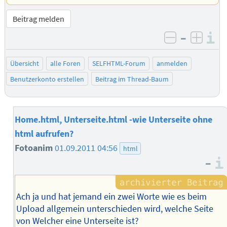
Beitrag melden
–
I
negativ be
posit
Übersicht
alle Foren
SELFHTML-Forum
anmelden
Benutzerkonto erstellen
Beitrag im Thread-Baum
Home.html, Unterseite.html -wie Unterseite ohne
html aufrufen?
Fotoanim
01.09.2011 04:56
html
–
Ach ja und hat jemand ein zwei Worte wie es beim
Upload allgemein unterschieden wird, welche Seite
von Welcher eine Unterseite ist?