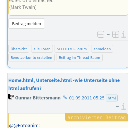
edler. Und einfacher.
(Mark Twain)
Beitrag melden
–
negativ 
posi
Übersicht
alle Foren
SELFHTML-Forum
anmelden
Benutzerkonto erstellen
Beitrag im Thread-Baum
Home.html, Unterseite.html -wie Unterseite ohne
html aufrufen?
Homepage
Gunnar Bittersmann
01.09.2011 05:25
html
des
–
Autors
@@Fotoanim: