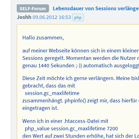
Lebensdauer von Sessions verlänge
SELF-Forum
Joshh
09.06.2012 16:53
php
Hallo zusammen,
auf meiner Webseite können sich in einem kleinen
Sessions geregelt. Momentan werden die Nutzer n
genau 1440 Sekunden ;-)) automatisch ausgelogg
Diese Zeit möchte ich gerne verlängern. Meine b
gebracht, dass das mit
session.gc_maxlifetime
zusammenhängt. phpinfo() zeigt mir, dass hierfür 
eingetragen ist.
Wenn ich in einer .htaccess-Datei mit
php_value session.gc_maxlifetime 7200
den Wert auf zwei Stunden erhöhe, hat sich der Lo