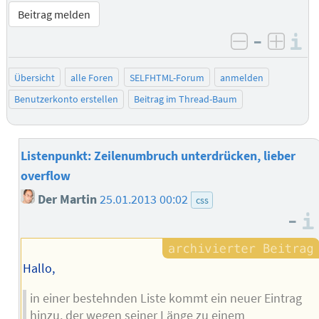
Beitrag melden
–
I
negativ be
posit
Übersicht
alle Foren
SELFHTML-Forum
anmelden
Benutzerkonto erstellen
Beitrag im Thread-Baum
Listenpunkt: Zeilenumbruch unterdrücken, lieber
overflow
Der Martin
25.01.2013 00:02
css
–
Hallo,
in einer bestehnden Liste kommt ein neuer Eintrag
hinzu, der wegen seiner Länge zu einem