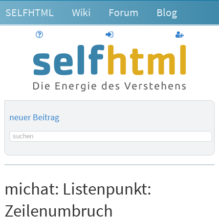
SELFHTML
Wiki
Forum
Blog
Hilfe
anmelden
Benutzerk
neuer Beitrag
Suchbegriff
michat:
Listenpunkt:
Zeilenumbruch