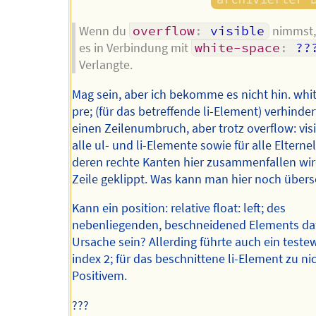
Wenn du
overflow
:
 visible
nimmst, 
es in Verbindung mit
white-space
:
 ??
Verlangte.
Mag sein, aber ich bekomme es nicht hin. whi
pre; (für das betreffende li-Element) verhinde
einen Zeilenumbruch, aber trotz overflow: visi
alle ul- und li-Elemente sowie für alle Eltern
deren rechte Kanten hier zusammenfallen wir
Zeile geklippt. Was kann man hier noch über
Kann ein position: relative float: left; des
nebenliegenden, beschneidened Elements daf
Ursache sein? Allerding führte auch ein teste
index 2; für das beschnittene li-Element zu ni
Positivem.
???