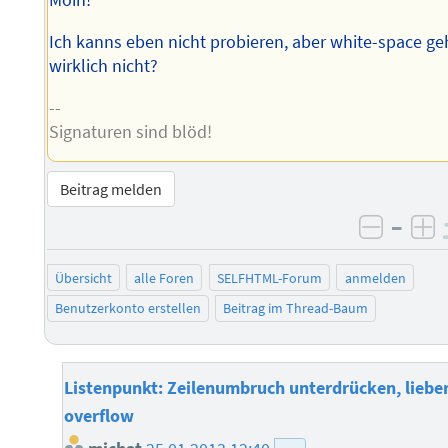
Moin!
Ich kanns eben nicht probieren, aber white-space ge
wirklich nicht?
--
Signaturen sind blöd!
Beitrag melden
–
negati
po
Übersicht
alle Foren
SELFHTML-Forum
anmelden
Benutzerkonto erstellen
Beitrag im Thread-Baum
Listenpunkt: Zeilenumbruch unterdrücken, liebe
overflow