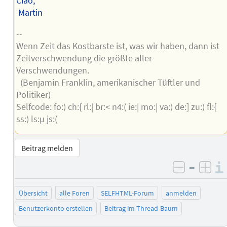
Ciao,
Martin
--
Wenn Zeit das Kostbarste ist, was wir haben, dann ist
Zeitverschwendung die größte aller
Verschwendungen.
(Benjamin Franklin, amerikanischer Tüftler und
Politiker)
Selfcode: fo:) ch:{ rl:| br:< n4:( ie:| mo:| va:) de:] zu:) fl:{
ss:) ls:µ js:(
Beitrag melden
–
negativ 
posi
Übersicht
alle Foren
SELFHTML-Forum
anmelden
Benutzerkonto erstellen
Beitrag im Thread-Baum