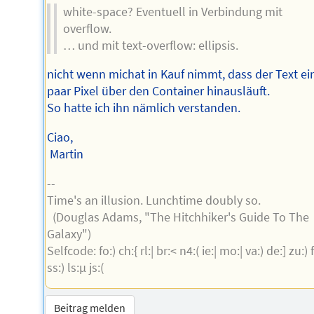
white-space? Eventuell in Verbindung mit
overflow.
… und mit text-overflow: ellipsis.
nicht wenn michat in Kauf nimmt, dass der Text ei
paar Pixel über den Container hinausläuft.
So hatte ich ihn nämlich verstanden.
Ciao,
Martin
--
Time's an illusion. Lunchtime doubly so.
(Douglas Adams, "The Hitchhiker's Guide To The
Galaxy")
Selfcode: fo:) ch:{ rl:| br:< n4:( ie:| mo:| va:) de:] zu:) f
ss:) ls:µ js:(
Beitrag melden