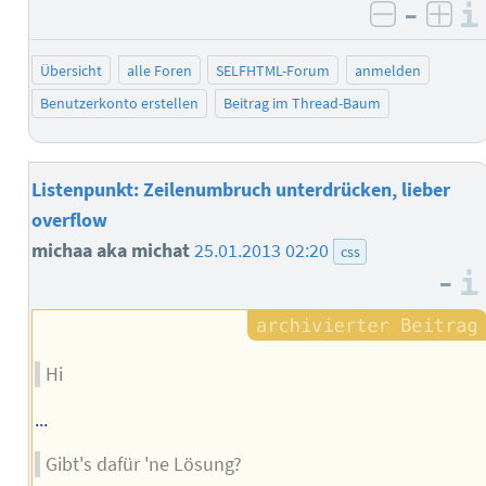
–
negativ 
posi
Übersicht
alle Foren
SELFHTML-Forum
anmelden
Benutzerkonto erstellen
Beitrag im Thread-Baum
Listenpunkt: Zeilenumbruch unterdrücken, lieber
overflow
michaa aka michat
25.01.2013 02:20
css
–
Hi
...
Gibt's dafür 'ne Lösung?