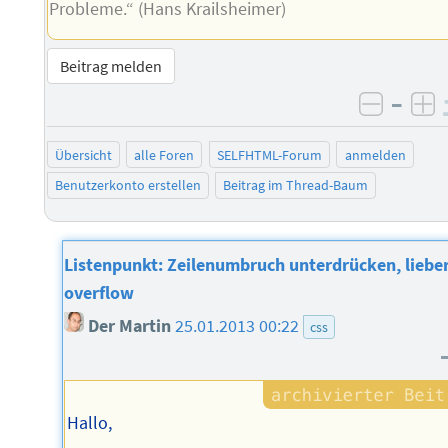
Probleme.“ (Hans Krailsheimer)
Beitrag melden
–
negati
po
Übersicht
alle Foren
SELFHTML-Forum
anmelden
Benutzerkonto erstellen
Beitrag im Thread-Baum
Listenpunkt: Zeilenumbruch unterdrücken, liebe
overflow
Der Martin
25.01.2013 00:22
css
Hallo,