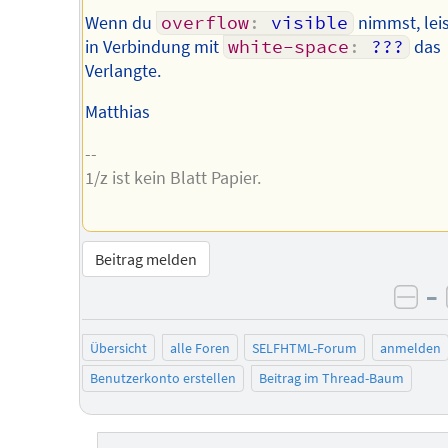
Wenn du
overflow
:
 visible
nimmst, leis
in Verbindung mit
white-space
:
 ???
das
Verlangte.
Matthias
--
1/z ist kein Blatt Papier.
Beitrag melden
–
neg
Übersicht
alle Foren
SELFHTML-Forum
anmelden
Benutzerkonto erstellen
Beitrag im Thread-Baum