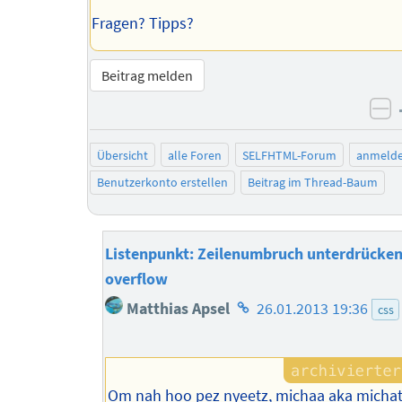
Fragen? Tipps?
Beitrag melden
ne
Übersicht
alle Foren
SELFHTML-Forum
anmeld
Benutzerkonto erstellen
Beitrag im Thread-Baum
Listenpunkt: Zeilenumbruch unterdrücken,
overflow
Homepage
Matthias Apsel
26.01.2013 19:36
css
des
Autors
Om nah hoo pez nyeetz, michaa aka michat