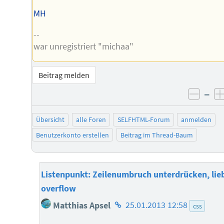
MH
--
war unregistriert "michaa"
Beitrag melden
–
negat
Übersicht
alle Foren
SELFHTML-Forum
anmelden
Benutzerkonto erstellen
Beitrag im Thread-Baum
Listenpunkt: Zeilenumbruch unterdrücken, lie
overflow
Homepage
Matthias Apsel
25.01.2013 12:58
css
des