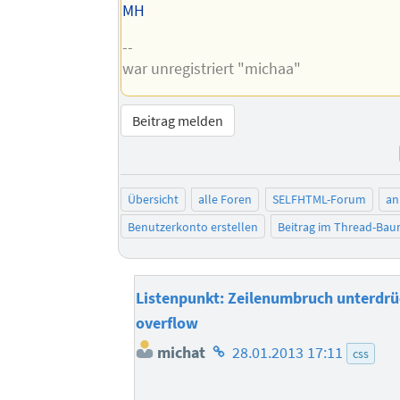
MH
--
war unregistriert "michaa"
Beitrag melden
Übersicht
alle Foren
SELFHTML-Forum
an
Benutzerkonto erstellen
Beitrag im Thread-Ba
Listenpunkt: Zeilenumbruch unterdrüc
overflow
Homepage
michat
28.01.2013 17:11
css
des
Autors