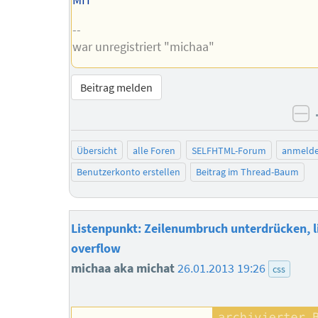
--
war unregistriert "michaa"
Beitrag melden
ne
Übersicht
alle Foren
SELFHTML-Forum
anmeld
Benutzerkonto erstellen
Beitrag im Thread-Baum
Listenpunkt: Zeilenumbruch unterdrücken, l
overflow
michaa aka michat
26.01.2013 19:26
css