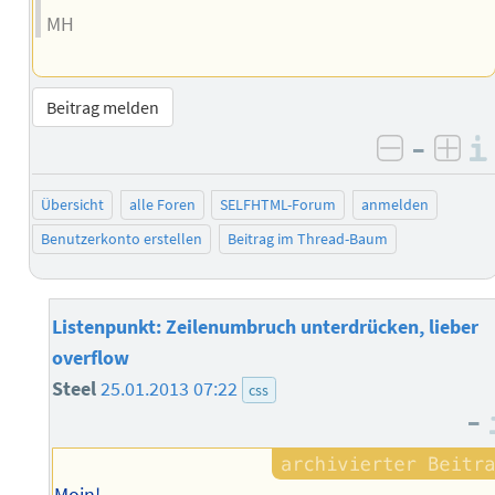
MH
Beitrag melden
–
negativ 
posi
Übersicht
alle Foren
SELFHTML-Forum
anmelden
Benutzerkonto erstellen
Beitrag im Thread-Baum
Listenpunkt: Zeilenumbruch unterdrücken, lieber
overflow
Steel
25.01.2013 07:22
css
–