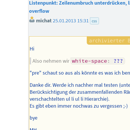
Listenpunkt: Zeilenumbruch unterdrücken, l
overflow
michat
25.01.2013 15:31
css
Hi
Also nehmen wir
white-space
:
 ???
"pre" schaut so aus als könnte es was ich ben
Danke dir. Werde ich nachher mal testen (unt
Berücksichtigung der zusammenfallenden Rä
verschachtelten ul li ul li Hierarchie).
Es gibt eben immer nochwas zu vergessen ;-)
bye
MH