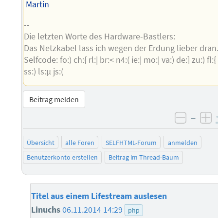
Martin
--
Die letzten Worte des Hardware-Bastlers:
Das Netzkabel lass ich wegen der Erdung lieber dran
Selfcode: fo:) ch:{ rl:| br:< n4:( ie:| mo:| va:) de:] zu:) fl:{
ss:) ls:µ js:(
Beitrag melden
–
negati
po
Übersicht
alle Foren
SELFHTML-Forum
anmelden
Benutzerkonto erstellen
Beitrag im Thread-Baum
Titel aus einem Lifestream auslesen
Linuchs
06.11.2014 14:29
php