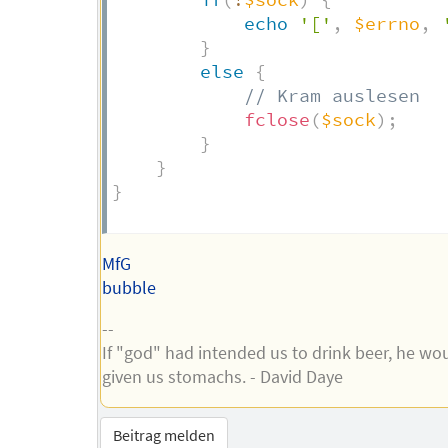
echo
'['
,
$errno
,
}
else
{
// Kram auslesen  
fclose
(
$sock
)
;
}
}
}
MfG
bubble
--
If "god" had intended us to drink beer, he wo
given us stomachs. - David Daye
Beitrag melden