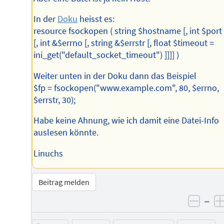
In der
Doku
heisst es:
resource fsockopen ( string $hostname [, int $port 
[, int &$errno [, string &$errstr [, float $timeout =
ini_get("default_socket_timeout") ]]]] )
Weiter unten in der Doku dann das Beispiel
$fp = fsockopen("www.example.com", 80, $errno,
$errstr, 30);
Habe keine Ahnung, wie ich damit eine Datei-Info
auslesen könnte.
Linuchs
Beitrag melden
–
negat