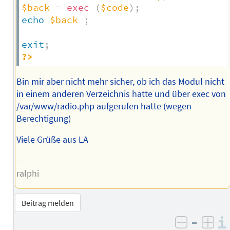
$back
=
exec
(
$code
)
;
echo
$back
;
exit
;
?>
Bin mir aber nicht mehr sicher, ob ich das Modul nicht
in einem anderen Verzeichnis hatte und über exec von
/var/www/radio.php aufgerufen hatte (wegen
Berechtigung)
Viele Grüße aus LA
--
ralphi
Beitrag melden
–
negativ 
posi