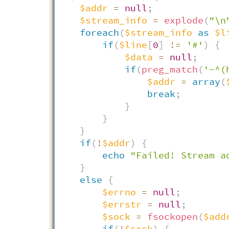
$addr
=
null
;
$stream_info
=
explode
(
"\n
foreach
(
$stream_info
as
$l
if
(
$line
[
0
]
!=
'#'
)
{
$data
=
null
;
if
(
preg_match
(
'~^(
$addr
=
array
(
break
;
}
}
}
if
(
!
$addr
)
{
echo
"Failed! Stream a
}
else
{
$errno
=
null
;
$errstr
=
null
;
$sock
=
fsockopen
(
$add
if
(
!
$sock
)
{