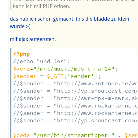
kann ich mit PHP öffnen.
das hab ich schon gemacht. (bis die bladde zu klein
wurde :-)
mit ajax aufgerufen.
<?php
//echo "und los";  
$verz
=
"/mnt/music/music_mai14"
;
$sender
=
$_GET
[
'sender'
]
;
//$sender = "http://www.antenne.de/w
//$sender = "http://yp.shoutcast.com
//$sender = "http://swr-mp3-m-swr3.a
//$sender = "http://www.rockantenne.
//$sender = "http://www.rockantenne.
//$sender = "http://yp.shoutcast.com
$code
=
"/usr/bin/streamripper "
.
$se