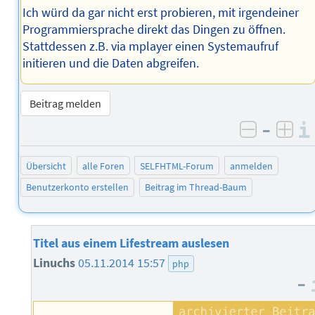
Ich würd da gar nicht erst probieren, mit irgendeiner
Programmiersprache direkt das Dingen zu öffnen.
Stattdessen z.B. via mplayer einen Systemaufruf
initieren und die Daten abgreifen.
Beitrag melden
–
negativ 
posi
Übersicht
alle Foren
SELFHTML-Forum
anmelden
Benutzerkonto erstellen
Beitrag im Thread-Baum
Titel aus einem Lifestream auslesen
Linuchs
05.11.2014 15:57
php
–