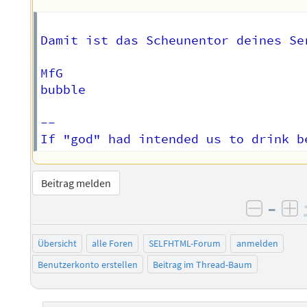
Damit ist das Scheunentor deines Se
MfG  

bubble

-- 

Beitrag melden
–
negati
po
Übersicht
alle Foren
SELFHTML-Forum
anmelden
Benutzerkonto erstellen
Beitrag im Thread-Baum