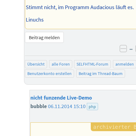
Stimmt nicht, im Programm Audacious läuft es.
Linuchs
Beitrag melden
–
neg
Übersicht
alle Foren
SELFHTML-Forum
anmelden
Benutzerkonto erstellen
Beitrag im Thread-Baum
nicht funzende Live-Demo
bubble
06.11.2014 15:10
php