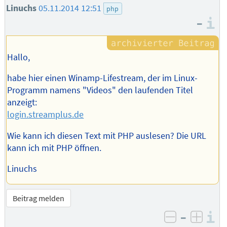
Linuchs
05.11.2014 12:51
php
–
I
Hallo,
habe hier einen Winamp-Lifestream, der im Linux-
Programm namens "Videos" den laufenden Titel
anzeigt:
login.streamplus.de
Wie kann ich diesen Text mit PHP auslesen? Die URL
kann ich mit PHP öffnen.
Linuchs
Beitrag melden
–
I
negativ be
posit