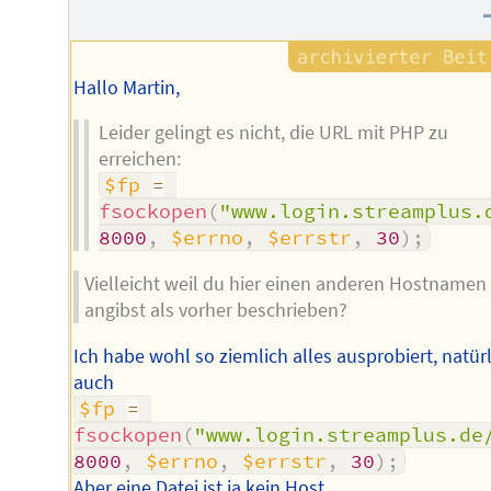
Hallo Martin,
Leider gelingt es nicht, die URL mit PHP zu
erreichen:
$fp
=
fsockopen
(
"www.login.streamplus.
8000
,
$errno
,
$errstr
,
30
)
;
Vielleicht weil du hier einen anderen Hostnamen
angibst als vorher beschrieben?
Ich habe wohl so ziemlich alles ausprobiert, natür
auch
$fp
=
fsockopen
(
"www.login.streamplus.de
8000
,
$errno
,
$errstr
,
30
)
;
Aber eine Datei ist ja kein Host.