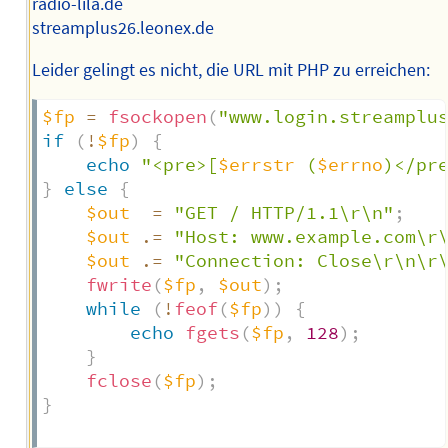
radio-lila.de
streamplus26.leonex.de
Leider gelingt es nicht, die URL mit PHP zu erreichen:
$fp
=
fsockopen
(
"www.login.streamplu
if
(
!
$fp
)
{
echo
"<pre>[
$errstr
 (
$errno
)</pr
}
else
{
$out
=
"GET / HTTP/1.1\r\n"
;
$out
.=
"Host: www.example.com\r
$out
.=
"Connection: Close\r\n\r
fwrite
(
$fp
,
$out
)
;
while
(
!
feof
(
$fp
)
)
{
echo
fgets
(
$fp
,
128
)
;
}
fclose
(
$fp
)
;
}