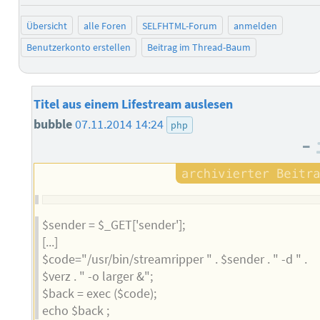
Übersicht
alle Foren
SELFHTML-Forum
anmelden
Benutzerkonto erstellen
Beitrag im Thread-Baum
Titel aus einem Lifestream auslesen
bubble
07.11.2014 14:24
php
–
$sender = $_GET['sender'];
[...]
$code="/usr/bin/streamripper " . $sender . " -d " .
$verz . " -o larger &";
$back = exec ($code);
echo $back ;