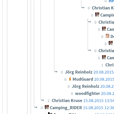
HH
0
Christian 
0
Campi
0
Christi
0
Cam
0
De
0
0
Christi
0
Cam
0
Chri
1
Jörg Reinholz
20.08.2015
0
MudGuard
20.08.2015
0
Jörg Reinholz
20.08.2
0
woodfighter
20.08.
0
Christian Kruse
15.08.2015 13:5
2
Camping_RIDER
15.08.2015 12:3
0