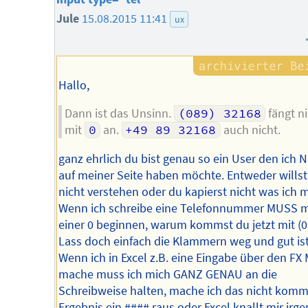
Jule
15.08.2015 11:41
ux
Hallo,
Dann ist das Unsinn.
(089) 32168
fängt ni
mit
0
an.
+49 89 32168
auch nicht.
ganz ehrlich du bist genau so ein User den ich 
auf meiner Seite haben möchte. Entweder willst
nicht verstehen oder du kapierst nicht was ich 
Wenn ich schreibe eine Telefonnummer MUSS m
einer 0 beginnen, warum kommst du jetzt mit (0
Lass doch einfach die Klammern weg und gut ist
Wenn ich in Excel z.B. eine Eingabe über den FX
mache muss ich mich GANZ GENAU an die
Schreibweise halten, mache ich das nicht komm
Ergebnis ein #### raus oder Excel knallt mir irg