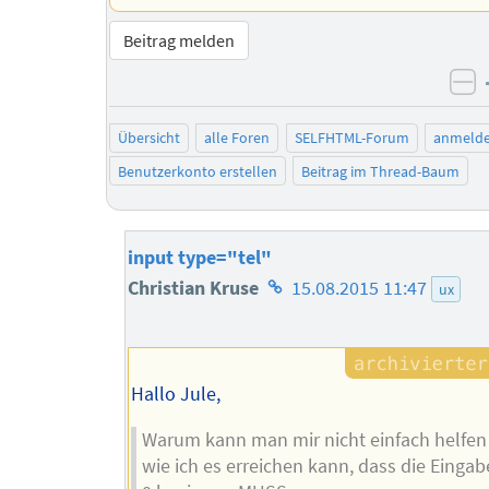
Beitrag melden
ne
Übersicht
alle Foren
SELFHTML-Forum
anmeld
Benutzerkonto erstellen
Beitrag im Thread-Baum
input type="tel"
Homepage
Christian Kruse
15.08.2015 11:47
ux
des
Autors
Hallo Jule,
Warum kann man mir nicht einfach helfen
wie ich es erreichen kann, dass die Eingab