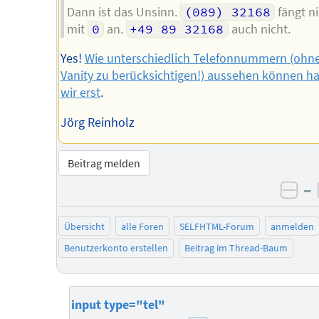
Dann ist das Unsinn.
(089) 32168
fängt ni
mit
0
an.
+49 89 32168
auch nicht.
Yes!
Wie unterschiedlich Telefonnummern (ohn
Vanity zu berücksichtigen!) aussehen können h
wir erst
.
Jörg Reinholz
Beitrag melden
–
neg
Übersicht
alle Foren
SELFHTML-Forum
anmelden
Benutzerkonto erstellen
Beitrag im Thread-Baum
input type="tel"