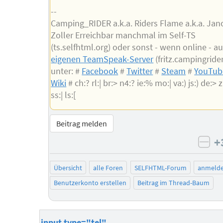
--
Camping_RIDER a.k.a. Riders Flame a.k.a. Jan
Zoller Erreichbar manchmal im Self-TS
(ts.selfhtml.org) oder sonst - wenn online - a
eigenen TeamSpeak-Server
(fritz.campingride
unter: #
Facebook
#
Twitter
#
Steam
#
YouTub
Wiki
# ch:? rl:| br:> n4:? ie:% mo:| va:) js:) de:> zu
ss:| ls:[
Beitrag melden
+
neg
Übersicht
alle Foren
SELFHTML-Forum
anmeld
Benutzerkonto erstellen
Beitrag im Thread-Baum
input type="tel"