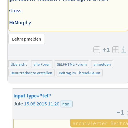
Gruss
MrMurphy
Beitrag melden
+1
negativ b
posi
Übersicht
alle Foren
SELFHTML-Forum
anmelden
Benutzerkonto erstellen
Beitrag im Thread-Baum
input type="tel"
Jule
15.08.2015 11:20
html
−1