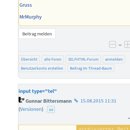
Gruss
MrMurphy
Beitrag melden
–
negat
Übersicht
alle Foren
SELFHTML-Forum
anmelden
Benutzerkonto erstellen
Beitrag im Thread-Baum
input type="tel"
Homepage
Gunnar Bittersmann
15.08.2015 11:31
des
(
Versionen
)
ux
Autors