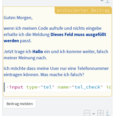
–
I
Guten Morgen,
wenn ich meinen Code aufrufe und nichts eingebe
erhalte ich die Meldung
Dieses Feld muss ausgefüllt
werden
passt.
Jetzt trage ich
Hallo
ein und ich komme weiter, falsch
meiner Meinung nach.
Ich möchte dass meine User nur eine Telefonnummer
eintragen können. Was mache ich falsch?
<
input
type
=
"
tel
"
name
=
"
tel_check
"
id
=
Beitrag melden
–
I