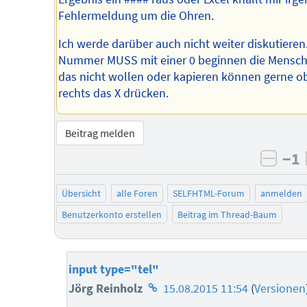
Fehlermeldung um die Ohren.
Ich werde darüber auch nicht weiter diskutieren
Nummer MUSS mit einer 0 beginnen die Mensch
das nicht wollen oder kapieren können gerne o
rechts das X drücken.
Beitrag melden
−1
negat
Übersicht
alle Foren
SELFHTML-Forum
anmelden
Benutzerkonto erstellen
Beitrag im Thread-Baum
input type="tel"
Homepage
Jörg Reinholz
15.08.2015 11:54
(
Versionen
des