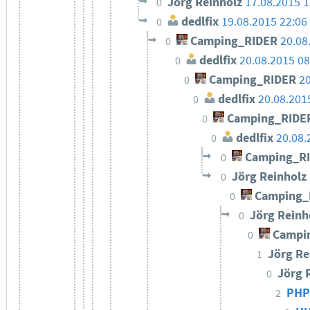
Jörg Reinholz
17.08.2015 1
0
dedlfix
19.08.2015 22:06
0
Camping_RIDER
20.08
0
dedlfix
20.08.2015 08
0
Camping_RIDER
20
0
dedlfix
20.08.201
0
Camping_RIDE
0
dedlfix
20.08.
0
Camping_R
0
Jörg Reinholz
0
Camping_
0
Jörg Reinh
0
Campi
0
Jörg Re
1
Jörg 
0
PHP
2