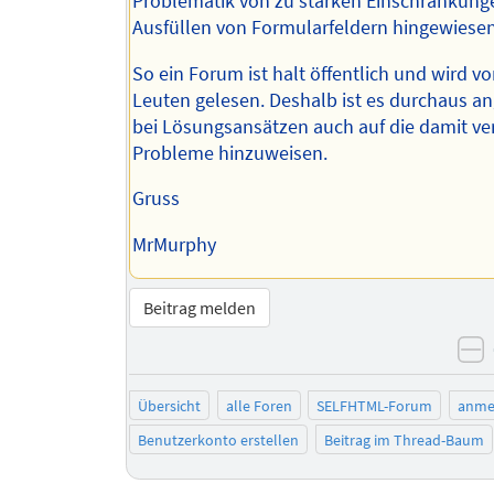
Problematik von zu starken Einschränkung
Ausfüllen von Formularfeldern hingewiese
So ein Forum ist halt öffentlich und wird vo
Leuten gelesen. Deshalb ist es durchaus a
bei Lösungsansätzen auch auf die damit v
Probleme hinzuweisen.
Gruss
MrMurphy
Beitrag melden
n
Übersicht
alle Foren
SELFHTML-Forum
anme
Benutzerkonto erstellen
Beitrag im Thread-Baum