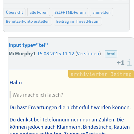
negativ be
posit
Übersicht
alle Foren
SELFHTML-Forum
anmelden
Benutzerkonto erstellen
Beitrag im Thread-Baum
input type="tel"
MrMurphy1
15.08.2015 11:12
(
Versionen
)
html
+1
Hallo
Was mache ich falsch?
Du hast Erwartungen die nicht erfüllt werden können.
Du denkst bei Telefonnummern nur an Zahlen. Die
können jedoch auch Klammern, Bindestriche, Rauten