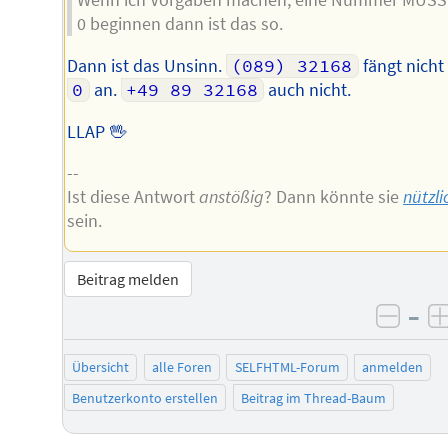
Wenn ich Vorgaben machen, eine Nummer MUSS
0 beginnen dann ist das so.
Dann ist das Unsinn.
(089) 32168
fängt nicht
0
an.
+49 89 32168
auch nicht.
LLAP 🖖
--
Ist diese Antwort
anstößig
? Dann könnte sie
nützli
sein.
Beitrag melden
–
negat
Übersicht
alle Foren
SELFHTML-Forum
anmelden
Benutzerkonto erstellen
Beitrag im Thread-Baum