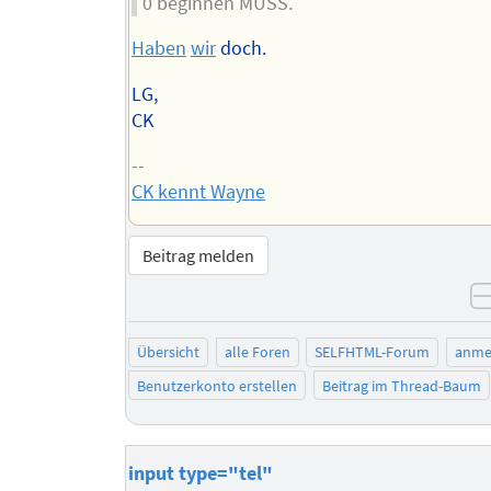
0 beginnen MUSS.
Haben
wir
doch.
LG,
CK
--
CK kennt Wayne
Beitrag melden
Übersicht
alle Foren
SELFHTML-Forum
anme
Benutzerkonto erstellen
Beitrag im Thread-Baum
input type="tel"