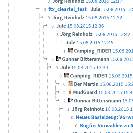
Jörg Reinholz
15.08.2015 12:17
3
ftx_cleartel_test
Jule
15.08.2015 12
0
Jörg Reinholz
15.08.2015 12:32
0
Jule
15.08.2015 12:36
0
Jörg Reinholz
15.08.2015 12:42
0
Jule
15.08.2015 12:45
-1
Camping_RIDER
15.08.20
1
Gunnar Bittersmann
15.08.201
0
Jule
15.08.2015 13:30
0
Camping_RIDER
15.08.2015
0
Der Martin
15.08.2015 15:
0
MudGuard
15.08.2015 15:4
2
Gunnar Bittersmann
15.0
2
Jörg Reinholz
16.08.2015 1
1
Neues Bastelzeug: Vorwa
0
Bugfix: Vorwahlen zu A
0