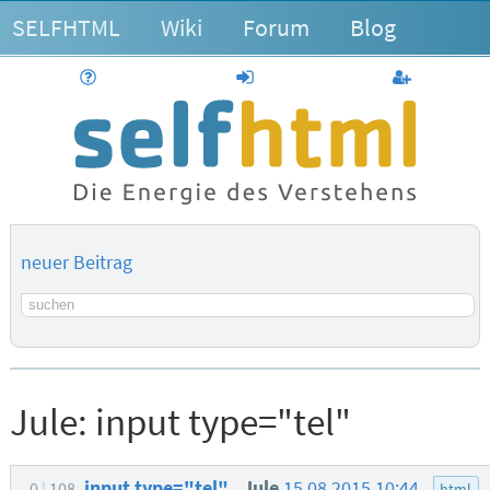
SELFHTML
Wiki
Forum
Blog
Hilfe
anmelden
Benutzerk
neuer Beitrag
Suchbegriff
Jule:
input type="tel"
input type="tel"
Jule
15.08.2015 10:44
0
108
html