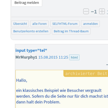
Beitrag melden
−1
negativ 
po
Übersicht
alle Foren
SELFHTML-Forum
anmelden
Benutzerkonto erstellen
Beitrag im Thread-Baum
input type="tel"
MrMurphy1
15.08.2015 11:25
html
Hallo,
ein klassisches Beispiel wie Besucher vergrault
werden. Sofern du die Seite nur für dich machst is
dann halt dein Problem.