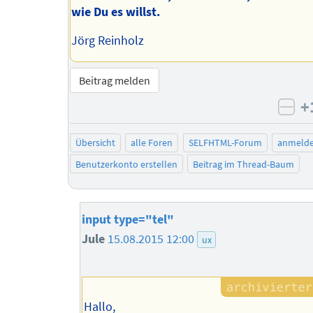
wie Du es willst.
Jörg Reinholz
Beitrag melden
+
neg
Übersicht
alle Foren
SELFHTML-Forum
anmeld
Benutzerkonto erstellen
Beitrag im Thread-Baum
input type="tel"
Jule
15.08.2015 12:00
ux
Hallo,