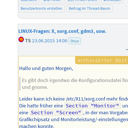
Benutzerkonto erstellen
Beitrag im Thread-Baum
LINUX-Fragen: X, xorg.conf, gdm3, usw.
TS
23.06.2015 14:06
linux
Hallo und guten Morgen,
Es gibt doch irgendwo die Konfigurationsdatei für
und gnome.
Leider kann ich keine /etc/X11/xorg.conf mehr find
Die hatte früher eine
Section "Monitor"
un
eine
Section "Screen"
, in der man Vorgabe
Grafikchipsatz und Monitorleistung/-einstellunge
machen konnte.