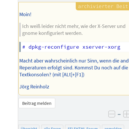
Autors
Moin!
Ich weiß leider nicht mehr, wie der X-Server und
gnome konfiguriert werden.
Macht aber wahrscheinlich nur Sinn, wenn die an
Reperaturen erfolgt sind. Kommst Du noch auf die
Textkonsolen? (mit [ALt]+[F1])
Jörg Reinholz
Beitrag melden
–
negat
Übersicht
alle Foren
SELFHTML-Forum
anmelden