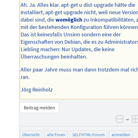
Ah. Ja. Alles klar. apt-get u dist-upgrade hätte die
installiert, apt-get upgrade nicht, weil neue Versi
dabei sind, die
womöglich
zu Inkompatibilitäten, z
mit der bestehenden Konfiguration führen können
Das ist keinesfalls Unsinn sondern eine der
Eigenschaften von Debian, die es zu Administrator
Liebling machen: Nur Updates, die keine
Überraschungen beinhalten.
Aller paar Jahre muss man dann trotzdem mal rich
ran.
Jörg Reinholz
Beitrag melden
–
negat
Übersicht
alle Foren
SELFHTML-Forum
anmelden