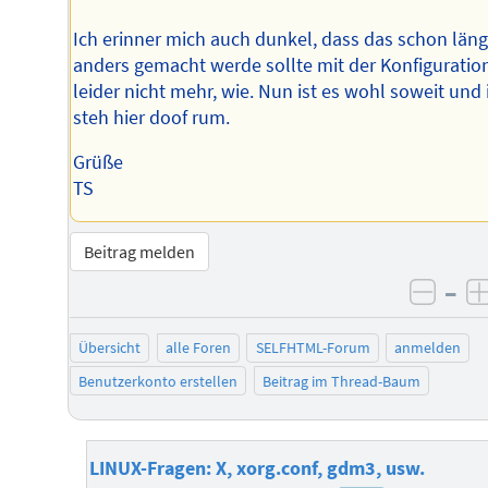
Ich erinner mich auch dunkel, dass das schon läng
anders gemacht werde sollte mit der Konfiguratio
leider nicht mehr, wie. Nun ist es wohl soweit und 
steh hier doof rum.
Grüße
TS
Beitrag melden
–
negat
Übersicht
alle Foren
SELFHTML-Forum
anmelden
Benutzerkonto erstellen
Beitrag im Thread-Baum
LINUX-Fragen: X, xorg.conf, gdm3, usw.