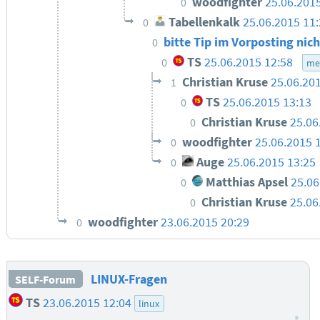
woodfighter
25.06.201
0
Tabellenkalk
25.06.2015 11
0
bitte Tip im Vorposting nic
0
TS
25.06.2015 12:58
0
me
Christian Kruse
25.06.20
1
TS
25.06.2015 13:13
0
Christian Kruse
25.06
0
woodfighter
25.06.2015 
0
Auge
25.06.2015 13:25
0
Matthias Apsel
25.06
0
Christian Kruse
25.06
0
woodfighter
23.06.2015 20:29
0
LINUX-Fragen
SELF-Forum
TS
23.06.2015 12:04
linux