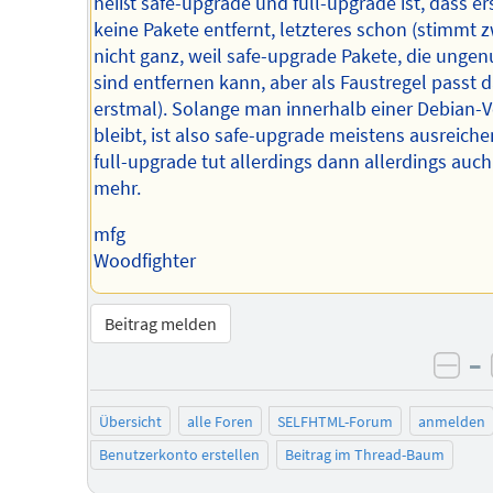
heißt safe-upgrade und full-upgrade ist, dass er
keine Pakete entfernt, letzteres schon (stimmt 
nicht ganz, weil safe-upgrade Pakete, die ungen
sind entfernen kann, aber als Faustregel passt 
erstmal). Solange man innerhalb einer Debian-V
bleibt, ist also safe-upgrade meistens ausreiche
full-upgrade tut allerdings dann allerdings auch
mehr.
mfg
Woodfighter
Beitrag melden
–
neg
Übersicht
alle Foren
SELFHTML-Forum
anmelden
Benutzerkonto erstellen
Beitrag im Thread-Baum