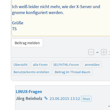
Ich weiß leider nicht mehr, wie der X-Server und
gnome konfiguriert werden.
Grüße
TS
Beitrag melden
–
negati
po
Übersicht
alle Foren
SELFHTML-Forum
anmelden
Benutzerkonto erstellen
Beitrag im Thread-Baum
LINUX-Fragen
Homepage
Jörg Reinholz
23.06.2015 13:12
linux
des