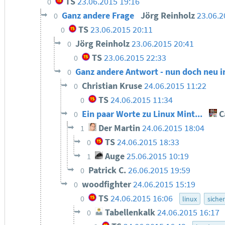
TS
23.06.2015 19:16
0
Ganz andere Frage
Jörg Reinholz
23.06.2
0
TS
23.06.2015 20:11
0
Jörg Reinholz
23.06.2015 20:41
0
TS
23.06.2015 22:33
0
Ganz andere Antwort - nun doch neu i
0
Christian Kruse
24.06.2015 11:22
0
TS
24.06.2015 11:34
0
Ein paar Worte zu Linux Mint...
C
0
Der Martin
24.06.2015 18:04
1
TS
24.06.2015 18:33
0
Auge
25.06.2015 10:19
1
Patrick C.
26.06.2015 19:59
0
woodfighter
24.06.2015 15:19
0
TS
24.06.2015 16:06
0
linux
sicher
Tabellenkalk
24.06.2015 16:17
0