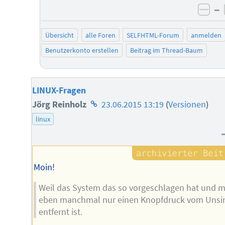
–
neg
Übersicht
alle Foren
SELFHTML-Forum
anmelden
Benutzerkonto erstellen
Beitrag im Thread-Baum
LINUX-Fragen
Homepage
Jörg Reinholz
23.06.2015 13:19
(
Versionen
)
des
linux
Autors
Moin!
Weil das System das so vorgeschlagen hat und 
eben manchmal nur einen Knopfdruck vom Unsi
entfernt ist.