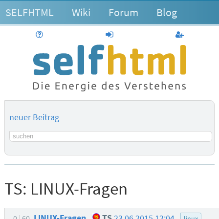
SELFHTML
Wiki
Forum
Blog
Hilfe
anmelden
Benutzerk
neuer Beitrag
Suchbegriff
TS:
LINUX-Fragen
LINUX-Fragen
TS
23.06.2015 12:04
0
60
linux