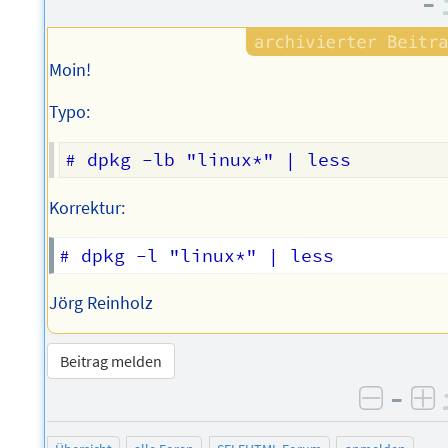
–
Autors
Moin!
Typo:
Korrektur:
Jörg Reinholz
Beitrag melden
–
negati
po