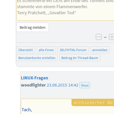
Es schimmerte ein Licht am Ende des Tunnels und
stammte von einem Flammenwerfer.
Terry Pratchett, „Gevatter Tod“
Beitrag melden
–
negat
Übersicht
alle Foren
SELFHTML-Forum
anmelden
Benutzerkonto erstellen
Beitrag im Thread-Baum
LINUX-Fragen
woodfighter
23.06.2015 14:42
linux
Tach,