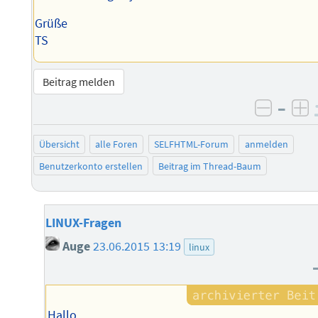
Grüße
TS
Beitrag melden
–
negati
po
Übersicht
alle Foren
SELFHTML-Forum
anmelden
Benutzerkonto erstellen
Beitrag im Thread-Baum
LINUX-Fragen
Auge
23.06.2015 13:19
linux
Hallo