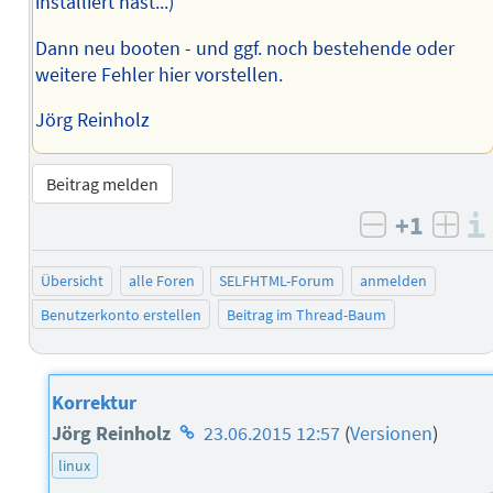
installiert hast...)
Dann neu booten - und ggf. noch bestehende oder
weitere Fehler hier vorstellen.
Jörg Reinholz
Beitrag melden
+1
negativ b
posi
Übersicht
alle Foren
SELFHTML-Forum
anmelden
Benutzerkonto erstellen
Beitrag im Thread-Baum
Korrektur
Homepage
Jörg Reinholz
23.06.2015 12:57
(
Versionen
)
des
linux