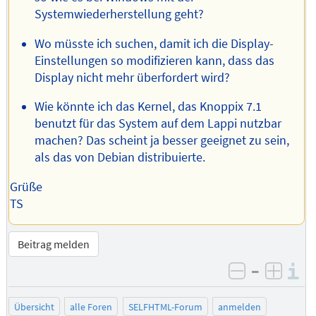
Systemwiederherstellung geht?
Wo müsste ich suchen, damit ich die Display-
Einstellungen so modifizieren kann, dass das
Display nicht mehr überfordert wird?
Wie könnte ich das Kernel, das Knoppix 7.1
benutzt für das System auf dem Lappi nutzbar
machen? Das scheint ja besser geeignet zu sein,
als das von Debian distribuierte.
Grüße
TS
Beitrag melden
–
I
negativ be
posit
Übersicht
alle Foren
SELFHTML-Forum
anmelden