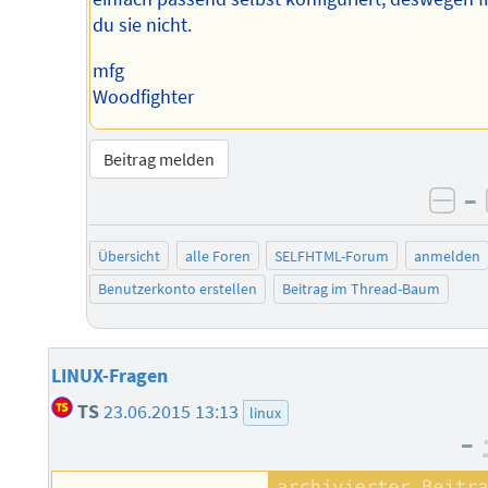
du sie nicht.
mfg
Woodfighter
Beitrag melden
–
neg
Übersicht
alle Foren
SELFHTML-Forum
anmelden
Benutzerkonto erstellen
Beitrag im Thread-Baum
LINUX-Fragen
TS
23.06.2015 13:13
linux
–