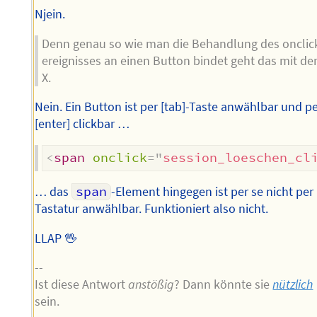
Njein.
Denn genau so wie man die Behandlung des onclic
ereignisses an einen Button bindet geht das mit d
X.
Nein. Ein Button ist per [tab]-Taste anwählbar und p
[enter] clickbar …
<
span
onclick
=
"
session_loeschen_cl
… das
span
-Element hingegen ist per se nicht per
Tastatur anwählbar. Funktioniert also nicht.
LLAP 🖖
--
Ist diese Antwort
anstößig
? Dann könnte sie
nützlich
sein.