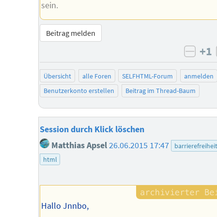
sein.
Beitrag melden
+1
negat
Übersicht
alle Foren
SELFHTML-Forum
anmelden
Benutzerkonto erstellen
Beitrag im Thread-Baum
Session durch Klick löschen
Matthias Apsel
26.06.2015 17:47
barrierefreihei
html
Hallo Jnnbo,