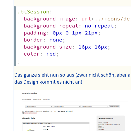
.btSession
{
background-image
:
url
(
../icons/de
background-repeat
:
 no-repeat
;
padding
:
 0px 0 1px 21px
;
border
:
 none
;
background-size
:
 16px 16px
;
color
:
 red
;
}
Das ganze sieht nun so aus (zwar nicht schön, aber a
das Design kommt es nicht an)