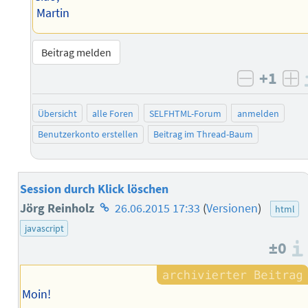
Martin
Beitrag melden
+1
negativ 
po
Übersicht
alle Foren
SELFHTML-Forum
anmelden
Benutzerkonto erstellen
Beitrag im Thread-Baum
Session durch Klick löschen
Homepage
Jörg Reinholz
26.06.2015 17:33
(
Versionen
)
html
des
javascript
±0
Autors
Moin!