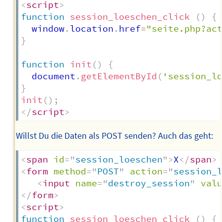
<
script
>
function
session_loeschen_click
(
)
{
  window
.
location
.
href
=
"seite.php?ac
}
function
init
(
)
{
  document
.
getElementById
(
'session_l
}
init
(
)
;
</
script
>
Willst Du die Daten als POST senden? Auch das geht:
<
span
id
=
"
session_loeschen
"
>
X
</
span
>
<
form
method
=
"
POST
"
action
=
"
session_
<
input
name
=
"
destroy_session
"
val
</
form
>
<
script
>
function
session_loeschen_click
(
)
{