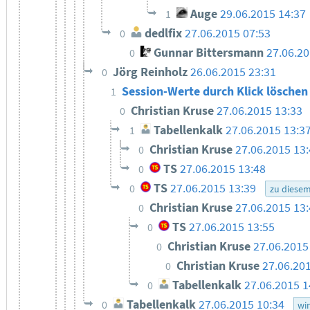
Auge
29.06.2015 14:37
1
dedlfix
27.06.2015 07:53
0
Gunnar Bittersmann
27.06.20
0
Jörg Reinholz
26.06.2015 23:31
0
Session-Werte durch Klick lösche
1
Christian Kruse
27.06.2015 13:33
0
Tabellenkalk
27.06.2015 13:3
1
Christian Kruse
27.06.2015 13
0
TS
27.06.2015 13:48
0
TS
27.06.2015 13:39
0
zu diese
Christian Kruse
27.06.2015 13
0
TS
27.06.2015 13:55
0
Christian Kruse
27.06.2015
0
Christian Kruse
27.06.20
0
Tabellenkalk
27.06.2015 1
0
Tabellenkalk
27.06.2015 10:34
0
wi