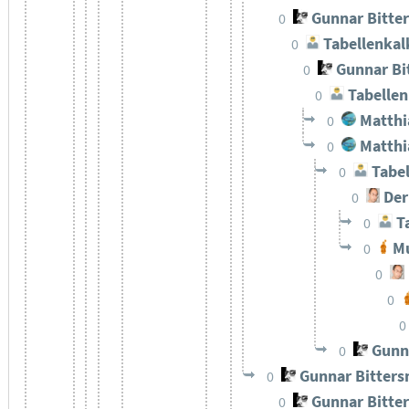
Gunnar Bitte
0
Tabellenkal
0
Gunnar Bi
0
Tabellen
0
Matthi
0
Matthi
0
Tabel
0
Der
0
Ta
0
Mu
0
0
0
0
Gunn
0
Gunnar Bitter
0
Gunnar Bitte
0