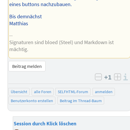
eines buttons nachzubauen.
Bis demnächst
Matthias
--
Signaturen sind bloed (Steel) und Markdown ist
mächtig.
Beitrag melden
+1
negativ b
posi
Übersicht
alle Foren
SELFHTML-Forum
anmelden
Benutzerkonto erstellen
Beitrag im Thread-Baum
Session durch Klick löschen