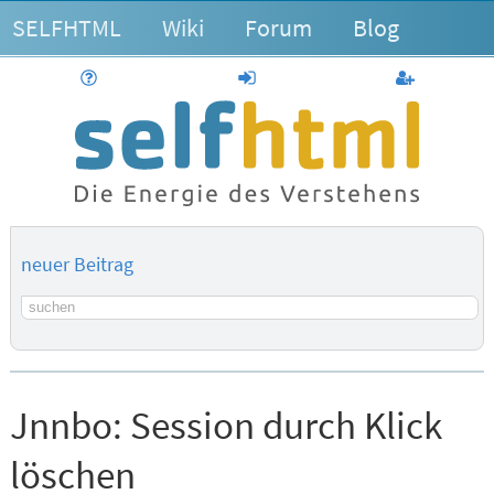
SELFHTML
Wiki
Forum
Blog
Hilfe
anmelden
Benutzerk
neuer Beitrag
Suchbegriff
Jnnbo:
Session durch Klick
löschen