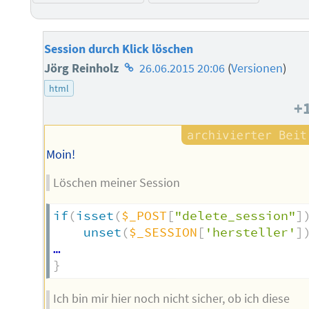
Session durch Klick löschen
Homepage
Jörg Reinholz
26.06.2015 20:06
(
Versionen
)
des
html
+
Autors
Moin!
Löschen meiner Session
if
(
isset
(
$_POST
[
"delete_session"
]
unset
(
$_SESSION
[
'hersteller'
]
}
Ich bin mir hier noch nicht sicher, ob ich diese