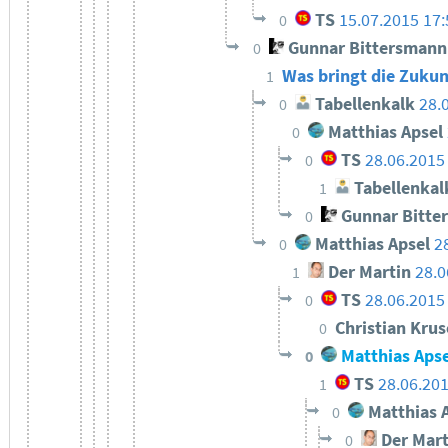
TS
15.07.2015 17
0
Gunnar Bittersmann
0
Was bringt die Zukun
1
Tabellenkalk
28.
0
Matthias Apsel
0
TS
28.06.2015
0
Tabellenkal
1
Gunnar Bitte
0
Matthias Apsel
2
0
Der Martin
28.0
1
TS
28.06.2015
0
Christian Kru
0
Matthias Apse
0
TS
28.06.20
1
Matthias 
0
Der Mart
0