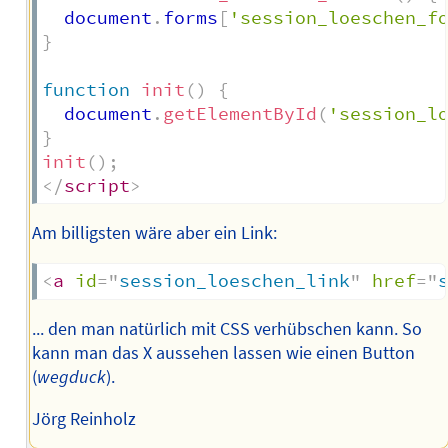
  document
.
forms
[
'session_loeschen_f
}
function
init
(
)
{
  document
.
getElementById
(
'session_l
}
init
(
)
;
</
script
>
Am billigsten wäre aber ein Link:
<
a
id
=
"
session_loeschen_link
"
href
=
"
... den man natürlich mit CSS verhübschen kann. So
kann man das X aussehen lassen wie einen Button
(
wegduck
).
Jörg Reinholz