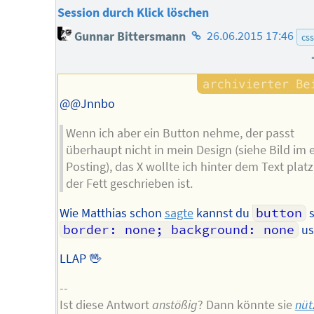
Session durch Klick löschen
Homepage
Gunnar Bittersmann
26.06.2015 17:46
css
des
Autors
@@Jnnbo
Wenn ich aber ein Button nehme, der passt
überhaupt nicht in mein Design (siehe Bild im 
Posting), das X wollte ich hinter dem Text platz
der Fett geschrieben ist.
Wie Matthias schon
sagte
kannst du
button
s
border: none; background: none
us
LLAP 🖖
--
Ist diese Antwort
anstößig
? Dann könnte sie
nüt