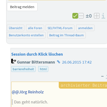
Beitrag melden
±0
negativ b
posi
Übersicht
alle Foren
SELFHTML-Forum
anmelden
Benutzerkonto erstellen
Beitrag im Thread-Baum
Session durch Klick löschen
Homepage
Gunnar Bittersmann
26.06.2015 17:42
des
barrierefreiheit
html
Autors
–
@@Jörg Reinholz
Das geht natürlich.