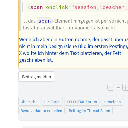
<
span
onclick
=
"
session_loeschen_
… das
span
-Element hingegen ist per se nicht 
Tastatur anwählbar. Funktioniert also nicht.
Wenn ich aber ein Button nehme, der passt überh
nicht in mein Design (siehe Bild im ersten Posting)
X wollte ich hinter dem Text platzieren, der Fett
geschrieben ist.
Beitrag melden
–
negat
Übersicht
alle Foren
SELFHTML-Forum
anmelden
Benutzerkonto erstellen
Beitrag im Thread-Baum