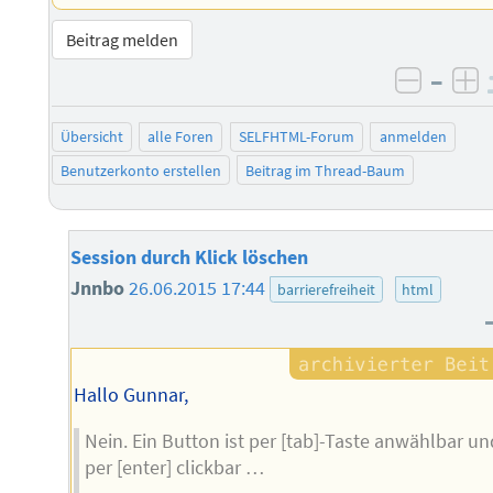
Beitrag melden
–
negati
po
Übersicht
alle Foren
SELFHTML-Forum
anmelden
Benutzerkonto erstellen
Beitrag im Thread-Baum
Session durch Klick löschen
Jnnbo
26.06.2015 17:44
barrierefreiheit
html
Hallo Gunnar,
Nein. Ein Button ist per [tab]-Taste anwählbar un
per [enter] clickbar …