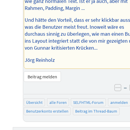
wie ganz normalen Text. Ist er ja auch, aber mit
Rahmen, Padding, Margin ...
Und hätte den Vorteil, dass er sehr klickbar auss
was die Benutzer meist freut. Inoweit wäre es
durchaus sinnig zu überlegen, wie man einen B
ins Layout integriert statt die von mir gezeigten
von Gunnar kritisierten Krücken...
Jörg Reinholz
Beitrag melden
–
neg
Übersicht
alle Foren
SELFHTML-Forum
anmelden
Benutzerkonto erstellen
Beitrag im Thread-Baum