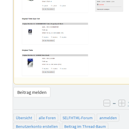
Beitrag melden
–
negati
po
Übersicht
alle Foren
SELFHTML-Forum
anmelden
Benutzerkonto erstellen
Beitrag im Thread-Baum