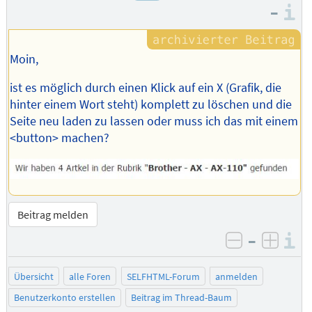
–
I
Moin,
ist es möglich durch einen Klick auf ein X (Grafik, die
hinter einem Wort steht) komplett zu löschen und die
Seite neu laden zu lassen oder muss ich das mit einem
<button> machen?
Beitrag melden
–
I
negativ be
posit
Übersicht
alle Foren
SELFHTML-Forum
anmelden
Benutzerkonto erstellen
Beitrag im Thread-Baum