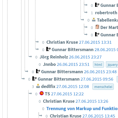
Gunnar 
0
robertrot
1
Tabellenk
0
Der Mart
0
Gunnar 
0
Christian Kruse
27.06.2015 13:31
0
Gunnar Bittersmann
28.06.2015 
0
Jörg Reinholz
26.06.2015 23:27
0
Jnnbo
26.06.2015 23:51
0
html
jquery
Gunnar Bittersmann
26.06.2015 23:48
0
Gunnar Bittersmann
27.06.2015 09:56
0
dedlfix
27.06.2015 12:08
3
menschelei
TS
27.06.2015 12:22
0
Christian Kruse
27.06.2015 13:26
0
Trennung von Markup und Funktio
0
Christian Kruse
27.06.2015 13:45
0