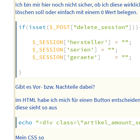
Ich bin mir hier noch nicht sicher, ob ich diese wirkli
löschen soll oder einfach mit einem 0 Wert belegen.
if
(
isset
(
$_POST
[
"delete_session"
]
)
)
$_SESSION
[
'hersteller'
]
=
""
;
$_SESSION
[
'serien'
]
=
""
;
$_SESSION
[
'geraete'
]
=
""
;
}
Gibt es Vor- bzw. Nachteile dabei?
im HTML habe ich mich für einen Button entscheiden
diese sieht so aus
echo
"<div class=\"artikel_amount_s
Mein CSS so