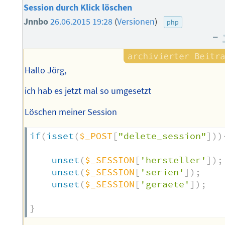
Session durch Klick löschen
Jnnbo
26.06.2015 19:28
(
Versionen
)
php
–
Hallo Jörg,
ich hab es jetzt mal so umgesetzt
Löschen meiner Session
if
(
isset
(
$_POST
[
"delete_session"
]
)
)
unset
(
$_SESSION
[
'hersteller'
]
)
;
unset
(
$_SESSION
[
'serien'
]
)
;
unset
(
$_SESSION
[
'geraete'
]
)
;
}