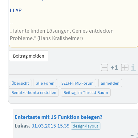
LLAP
--
„Talente finden Lösungen, Genies entdecken
Probleme.“ (Hans Krailsheimer)
Beitrag melden
+1
negativ b
posi
Übersicht
alle Foren
SELFHTML-Forum
anmelden
Benutzerkonto erstellen
Beitrag im Thread-Baum
Entertaste mit JS Funktion belegen?
Lukas.
31.03.2015 15:39
design/layout
–