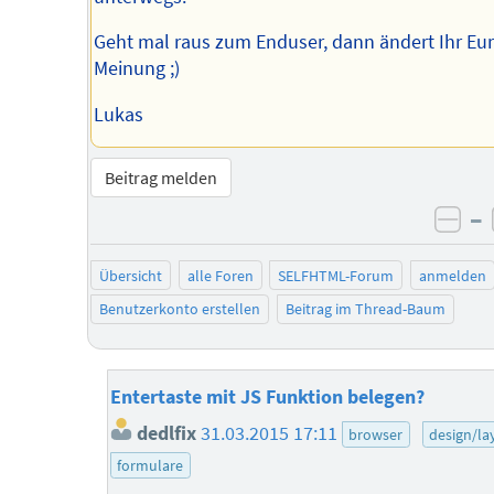
Geht mal raus zum Enduser, dann ändert Ihr Eu
Meinung ;)
Lukas
Beitrag melden
–
neg
Übersicht
alle Foren
SELFHTML-Forum
anmelden
Benutzerkonto erstellen
Beitrag im Thread-Baum
Entertaste mit JS Funktion belegen?
dedlfix
31.03.2015 17:11
browser
design/la
formulare