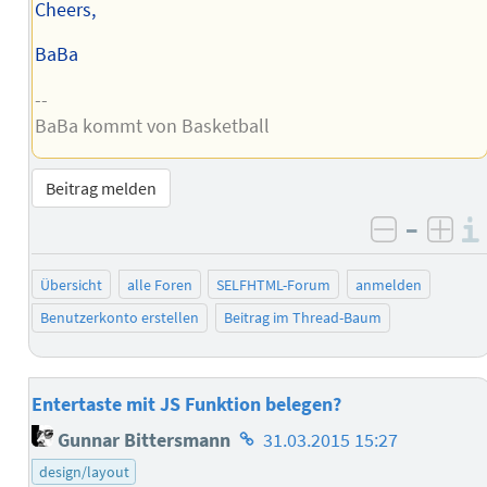
Cheers,
BaBa
--
BaBa kommt von Basketball
Beitrag melden
–
negativ 
posi
Übersicht
alle Foren
SELFHTML-Forum
anmelden
Benutzerkonto erstellen
Beitrag im Thread-Baum
Entertaste mit JS Funktion belegen?
Homepage
Gunnar Bittersmann
31.03.2015 15:27
des
design/layout