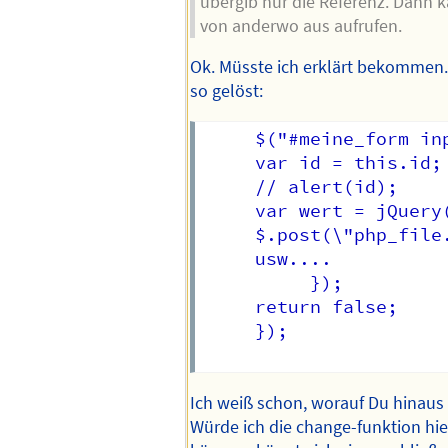
übergib nur die Referenz. Dann k
von anderwo aus aufrufen.
Ok. Müsste ich erklärt bekommen.
so gelöst:
     $("#meine_form in
     var id = this.id;

     // alert(id);

     var wert = jQuery(
     $.post(\"php_file.
     usw....

          });

	 return false;

     });

Ich weiß schon, worauf Du hinaus w
Würde ich die change-funktion hie