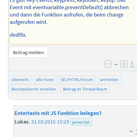
Es gibt Key-Events, keypress, keydown, keyup. Das
Event mit eventvariable.preventDefault() abbrechen
und dann die Funktion aufrufen, die beim change
aufgerufen wird.
dedlfix.
Beitrag melden
–
negativ 
posi
Übersicht
alle Foren
SELFHTML-Forum
anmelden
Benutzerkonto erstellen
Beitrag im Thread-Baum
Entertaste mit JS Funktion belegen?
Lukas.
31.03.2015 15:29
javascript
–