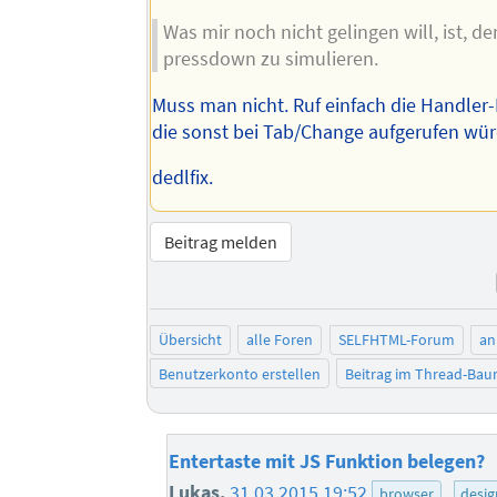
Was mir noch nicht gelingen will, ist, d
pressdown zu simulieren.
Muss man nicht. Ruf einfach die Handler-
die sonst bei Tab/Change aufgerufen wür
dedlfix.
Beitrag melden
Übersicht
alle Foren
SELFHTML-Forum
an
Benutzerkonto erstellen
Beitrag im Thread-Ba
Entertaste mit JS Funktion belegen?
Lukas.
31.03.2015 19:52
browser
desig