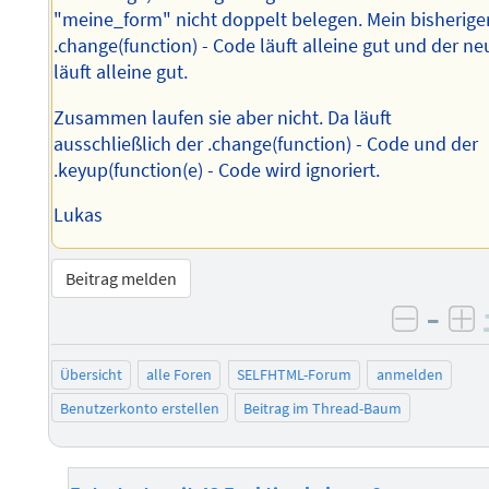
"meine_form" nicht doppelt belegen. Mein bisherige
.change(function) - Code läuft alleine gut und der ne
läuft alleine gut.
Zusammen laufen sie aber nicht. Da läuft
ausschließlich der .change(function) - Code und der
.keyup(function(e) - Code wird ignoriert.
Lukas
Beitrag melden
–
negati
po
Übersicht
alle Foren
SELFHTML-Forum
anmelden
Benutzerkonto erstellen
Beitrag im Thread-Baum