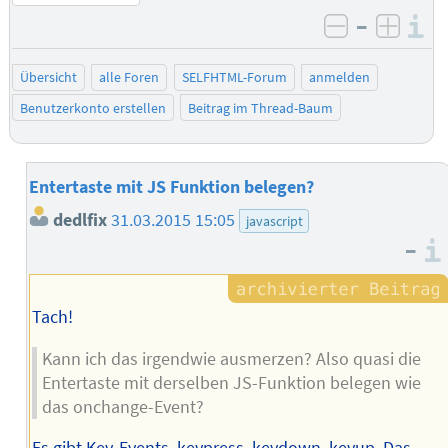
–
I
negativ be
posit
Übersicht
alle Foren
SELFHTML-Forum
anmelden
Benutzerkonto erstellen
Beitrag im Thread-Baum
Entertaste mit JS Funktion belegen?
dedlfix
31.03.2015 15:05
javascript
–
Tach!
Kann ich das irgendwie ausmerzen? Also quasi die
Entertaste mit derselben JS-Funktion belegen wie
das onchange-Event?