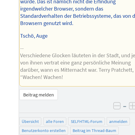
würde. Das ist nämlich nicht die Erfindung
irgendwelcher Browser, sondern das
Standardverhalten der Betriebssysteme, das von 
Browsern genutzt wird.
Tschö, Auge
--
Verschiedene Glocken läuteten in der Stadt, und j
von ihnen vertrat eine ganz persönliche Meinung
darüber, wann es Mitternacht war. Terry Pratchett,
“Wachen! Wachen!
Beitrag melden
–
negat
Übersicht
alle Foren
SELFHTML-Forum
anmelden
Benutzerkonto erstellen
Beitrag im Thread-Baum