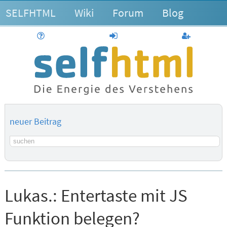
SELFHTML
Wiki
Forum
Blog
Hilfe
anmelden
Benutzerk
neuer Beitrag
Suchbegriff
Lukas.:
Entertaste mit JS
Funktion belegen?