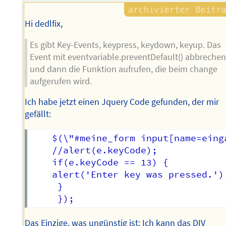
Hi dedlfix,
Es gibt Key-Events, keypress, keydown, keyup. Das
Event mit eventvariable.preventDefault() abbreche
und dann die Funktion aufrufen, die beim change
aufgerufen wird.
Ich habe jetzt einen Jquery Code gefunden, der mir
gefällt:
    $(\"#meine_form input[name=eing
    //alert(e.keyCode);

    if(e.keyCode == 13) {

    alert('Enter key was pressed.');
     }

Das Einzige, was ungünstig ist: Ich kann das DIV