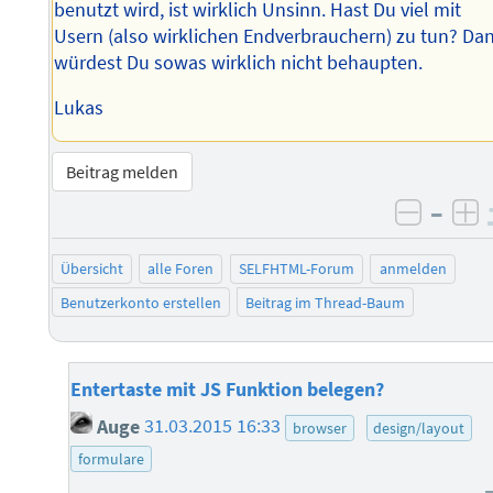
benutzt wird, ist wirklich Unsinn. Hast Du viel mit
Usern (also wirklichen Endverbrauchern) zu tun? Da
würdest Du sowas wirklich nicht behaupten.
Lukas
Beitrag melden
–
negati
po
Übersicht
alle Foren
SELFHTML-Forum
anmelden
Benutzerkonto erstellen
Beitrag im Thread-Baum
Entertaste mit JS Funktion belegen?
Auge
31.03.2015 16:33
browser
design/layout
formulare