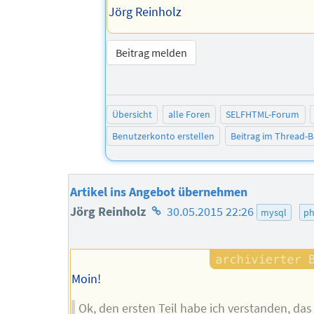
Jörg Reinholz
Beitrag melden
Übersicht
alle Foren
SELFHTML-Forum
Benutzerkonto erstellen
Beitrag im Thread-
Artikel ins Angebot übernehmen
Homepage
Jörg Reinholz
30.05.2015 22:26
mysql
p
des
Autors
Moin!
Ok, den ersten Teil habe ich verstanden, das i