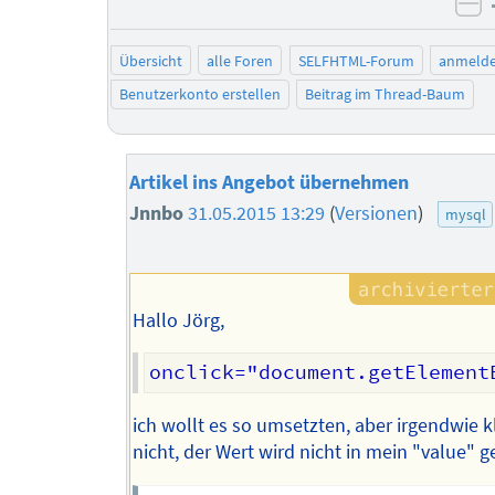
ne
Übersicht
alle Foren
SELFHTML-Forum
anmeld
Benutzerkonto erstellen
Beitrag im Thread-Baum
Artikel ins Angebot übernehmen
Jnnbo
31.05.2015 13:29
(
Versionen
)
mysql
Hallo Jörg,
ich wollt es so umsetzten, aber irgendwie k
nicht, der Wert wird nicht in mein "value" 