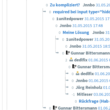
Zu kompliziert?
Jnnbo
31.05.2
0
required bei input type="hi
0
1unitedpower
31.05.2015 17
0
Jnnbo
31.05.2015 17:48
0
Meine Lösung
Jnnbo
31
0
1unitedpower
31.05.20
0
Jnnbo
31.05.2015 18:
0
Gunnar Bittersmann
0
dedlfix
01.06.2015 
2
Gunnar Bittersm
0
dedlfix
01.06.20
0
Jnnbo
01.06.2015 
0
Jörg Reinholz
01.
0
Mitleser
03.06.20
-1
Rückfrage (Hab 
0
Gunnar Bittersmann
01.06.
0