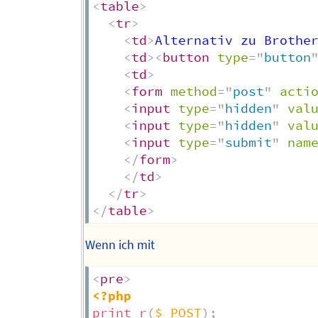
<
table
>
<
tr
>
<
td
>
Alternativ zu Brothe
<
td
>
<
button
type
=
"
button
<
td
>
<
form
method
=
"
post
"
acti
<
input
type
=
"
hidden
"
val
<
input
type
=
"
hidden
"
val
<
input
type
=
"
submit
"
nam
</
form
>
</
td
>
</
tr
>
</
table
>
Wenn ich mit
<
pre
>
<?php
print_r
(
$_POST
)
;