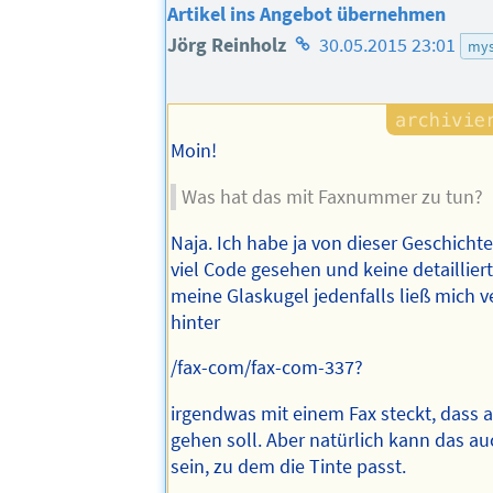
Artikel ins Angebot übernehmen
Homepage
Jörg Reinholz
30.05.2015 23:01
mys
des
Autors
Moin!
Was hat das mit Faxnummer zu tun?
Naja. Ich habe ja von dieser Geschichte
viel Code gesehen und keine detaillierte
meine Glaskugel jedenfalls ließ mich 
hinter
/fax-com/fax-com-337?
irgendwas mit einem Fax steckt, dass
gehen soll. Aber natürlich kann das au
sein, zu dem die Tinte passt.