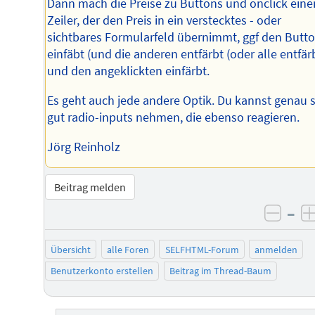
Dann mach die Preise zu Buttons und onclick eine
Zeiler, der den Preis in ein verstecktes - oder
sichtbares Formularfeld übernimmt, ggf den Butt
einfäbt (und die anderen entfärbt (oder alle entfär
und den angeklickten einfärbt.
Es geht auch jede andere Optik. Du kannst genau 
gut radio-inputs nehmen, die ebenso reagieren.
Jörg Reinholz
Beitrag melden
–
negat
Übersicht
alle Foren
SELFHTML-Forum
anmelden
Benutzerkonto erstellen
Beitrag im Thread-Baum