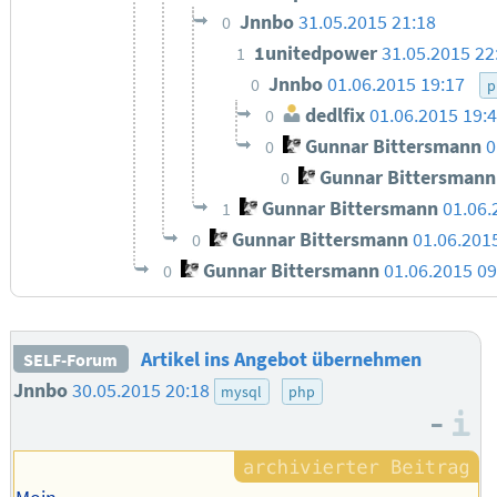
Jnnbo
31.05.2015 21:18
0
1unitedpower
31.05.2015 22
1
Jnnbo
01.06.2015 19:17
0
p
dedlfix
01.06.2015 19:
0
Gunnar Bittersmann
0
0
Gunnar Bittersmann
0
Gunnar Bittersmann
01.06.
1
Gunnar Bittersmann
01.06.201
0
Gunnar Bittersmann
01.06.2015 0
0
Artikel ins Angebot übernehmen
SELF-Forum
Jnnbo
30.05.2015 20:18
mysql
php
–
I