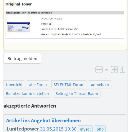
Beitrag melden
–
I
negativ be
posit
Übersicht
alle Foren
SELFHTML-Forum
anmelden
Benutzerkonto erstellen
Beitrag im Thread-Baum
akzeptierte Antworten
Artikel ins Angebot übernehmen
1unitedpower
31.05.2015 19:30
mysql
php