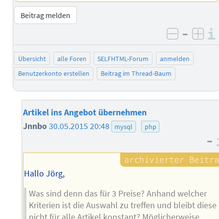
Beitrag melden
–
negativ 
posi
Übersicht
alle Foren
SELFHTML-Forum
anmelden
Benutzerkonto erstellen
Beitrag im Thread-Baum
Artikel ins Angebot übernehmen
Jnnbo
30.05.2015 20:48
mysql
php
–
Hallo Jörg,
Was sind denn das für 3 Preise? Anhand welcher
Kriterien ist die Auswahl zu treffen und bleibt diese
nicht für alle Artikel konstant? Möglicherweise