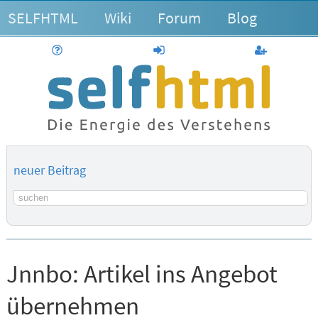
SELFHTML
Wiki
Forum
Blog
Hilfe
anmelden
Benutzerk
neuer Beitrag
Suchbegriff
Jnnbo:
Artikel ins Angebot
übernehmen