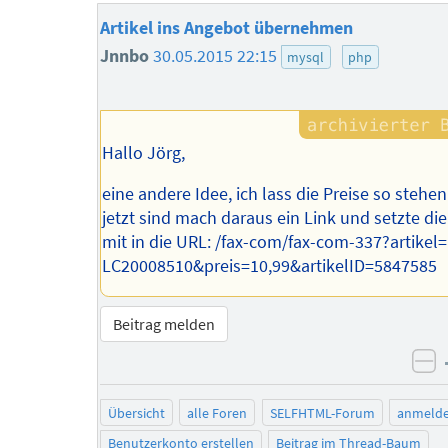
Artikel ins Angebot übernehmen
Jnnbo
30.05.2015 22:15
mysql
php
Hallo Jörg,
eine andere Idee, ich lass die Preise so stehen
jetzt sind mach daraus ein Link und setzte di
mit in die URL: /fax-com/fax-com-337?artikel
LC20008510&preis=10,99&artikelID=5847585
Beitrag melden
ne
Übersicht
alle Foren
SELFHTML-Forum
anmeld
Benutzerkonto erstellen
Beitrag im Thread-Baum