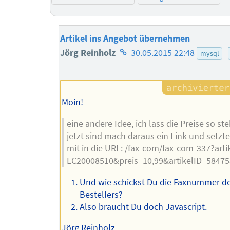
Artikel ins Angebot übernehmen
Homepage
Jörg Reinholz
30.05.2015 22:48
mysql
des
Autors
Moin!
eine andere Idee, ich lass die Preise so st
jetzt sind mach daraus ein Link und setzte
mit in die URL: /fax-com/fax-com-337?arti
LC20008510&preis=10,99&artikelID=58475
Und wie schickst Du die Faxnummer d
Bestellers?
Also braucht Du doch Javascript.
Jörg Reinholz