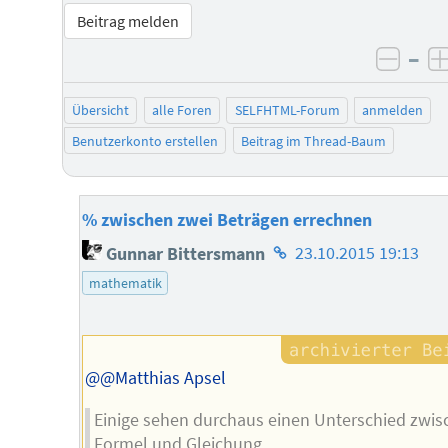
Beitrag melden
–
negat
Übersicht
alle Foren
SELFHTML-Forum
anmelden
Benutzerkonto erstellen
Beitrag im Thread-Baum
% zwischen zwei Beträgen errechnen
Homepage
Gunnar Bittersmann
23.10.2015 19:13
des
mathematik
Autors
@@Matthias Apsel
Einige sehen durchaus einen Unterschied zwi
Formel und Gleichung.