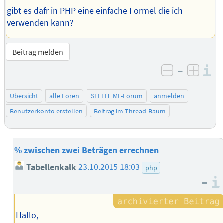
gibt es dafr in PHP eine einfache Formel die ich
verwenden kann?
Beitrag melden
–
I
negativ be
posit
Übersicht
alle Foren
SELFHTML-Forum
anmelden
Benutzerkonto erstellen
Beitrag im Thread-Baum
% zwischen zwei Beträgen errechnen
Tabellenkalk
23.10.2015 18:03
php
–
Hallo,