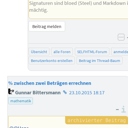
Signaturen sind bloed (Steel) und Markdown i
mächtig.
Beitrag melden
ne
Übersicht
alle Foren
SELFHTML-Forum
anmeld
Benutzerkonto erstellen
Beitrag im Thread-Baum
% zwischen zwei Beträgen errechnen
Homepage
Gunnar Bittersmann
23.10.2015 18:17
des
mathematik
Autors
–