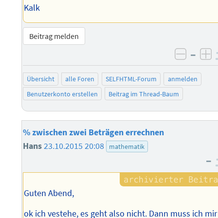
Kalk
Beitrag melden
–
negati
po
Übersicht
alle Foren
SELFHTML-Forum
anmelden
Benutzerkonto erstellen
Beitrag im Thread-Baum
% zwischen zwei Beträgen errechnen
Hans
23.10.2015 20:08
mathematik
–
Guten Abend,
ok ich vestehe, es geht also nicht. Dann muss ich mir