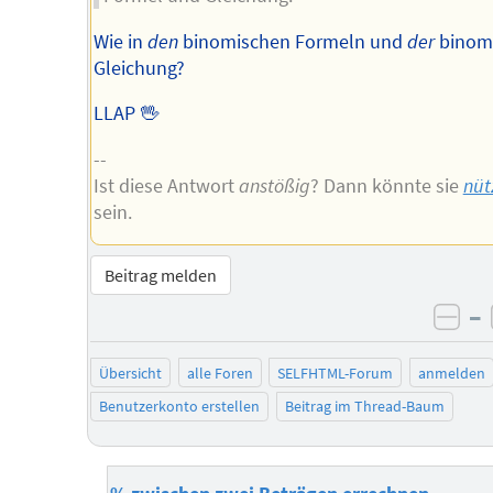
Wie in
den
binomischen Formeln und
der
binom
Gleichung?
LLAP 🖖
--
Ist diese Antwort
anstößig
? Dann könnte sie
nüt
sein.
Beitrag melden
–
neg
Übersicht
alle Foren
SELFHTML-Forum
anmelden
Benutzerkonto erstellen
Beitrag im Thread-Baum