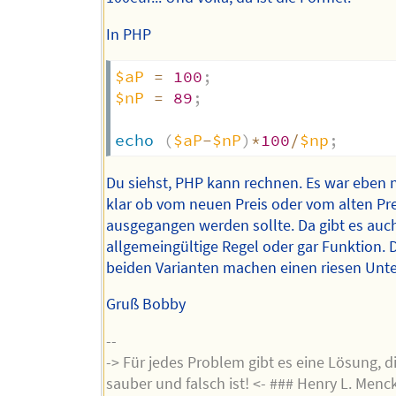
In PHP
$aP
=
100
;
$nP
=
89
;
echo
(
$aP
-
$nP
)
*
100
/
$np
;
Du siehst, PHP kann rechnen. Es war eben n
klar ob vom neuen Preis oder vom alten Pre
ausgegangen werden sollte. Da gibt es auc
allgemeingültige Regel oder gar Funktion. 
beiden Varianten machen einen riesen Unte
Gruß Bobby
--
-> Für jedes Problem gibt es eine Lösung, di
sauber und falsch ist! <- ### Henry L. Menc