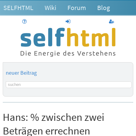
SELFHTML
Wiki
Forum
Blog
Hilfe
anmelden
Benutzerk
neuer Beitrag
Suchbegriff
Hans:
% zwischen zwei
Beträgen errechnen