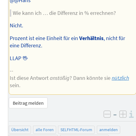
@@Hans
Wie kann ich … die Differenz in % errechnen?
Nicht.
Prozent ist eine Einheit für ein
Verhältnis
, nicht für
eine Differenz.
LLAP 🖖
--
Ist diese Antwort
anstößig
? Dann könnte sie
nützlich
sein.
Beitrag melden
–
negativ 
posi
Übersicht
alle Foren
SELFHTML-Forum
anmelden