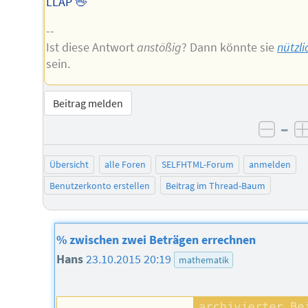
LLAP 🖖
--
Ist diese Antwort
anstößig
? Dann könnte sie
nützli
sein.
Beitrag melden
–
negat
Übersicht
alle Foren
SELFHTML-Forum
anmelden
Benutzerkonto erstellen
Beitrag im Thread-Baum
% zwischen zwei Beträgen errechnen
Hans
23.10.2015 20:19
mathematik