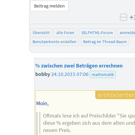
Beitrag melden
+
neg
Übersicht
alle Foren
SELFHTML-Forum
anmeld
Benutzerkonto erstellen
Beitrag im Thread-Baum
% zwischen zwei Beträgen errechnen
bobby
24.10.2015 07:06
mathematik
Moin,
Oftmals lese ich auf Preischilder "Sie s
diese % ergeben sich aus dem alten un
neuen Preis.