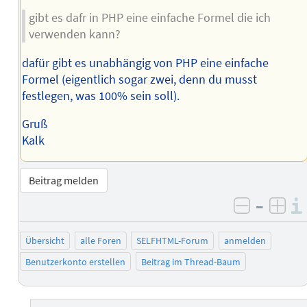
gibt es dafr in PHP eine einfache Formel die ich
verwenden kann?
dafür gibt es unabhängig von PHP eine einfache
Formel (eigentlich sogar zwei, denn du musst
festlegen, was 100% sein soll).
Gruß
Kalk
Beitrag melden
–
negativ 
posi
Übersicht
alle Foren
SELFHTML-Forum
anmelden
Benutzerkonto erstellen
Beitrag im Thread-Baum