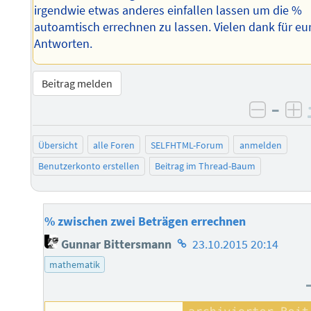
irgendwie etwas anderes einfallen lassen um die %
autoamtisch errechnen zu lassen. Vielen dank für eu
Antworten.
Beitrag melden
–
negati
po
Übersicht
alle Foren
SELFHTML-Forum
anmelden
Benutzerkonto erstellen
Beitrag im Thread-Baum
% zwischen zwei Beträgen errechnen
Homepage
Gunnar Bittersmann
23.10.2015 20:14
des
mathematik
Autors