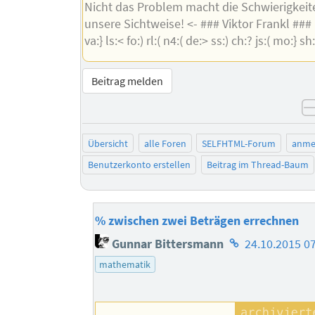
Nicht das Problem macht die Schwierigkeit
unsere Sichtweise! <- ### Viktor Frankl ### ie
va:} ls:< fo:) rl:( n4:( de:> ss:) ch:? js:( mo:} sh:
Beitrag melden
Übersicht
alle Foren
SELFHTML-Forum
anme
Benutzerkonto erstellen
Beitrag im Thread-Baum
% zwischen zwei Beträgen errechnen
Homepage
Gunnar Bittersmann
24.10.2015 0
des
mathematik
Autors