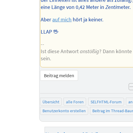
eine Länge von 0,42 Meter in
Zenti
meter.
Aber
auf mich
hört ja keiner.
LLAP 🖖
--
Ist diese Antwort
anstößig
? Dann könnte
sein.
Beitrag melden
Übersicht
alle Foren
SELFHTML-Forum
an
Benutzerkonto erstellen
Beitrag im Thread-Ba