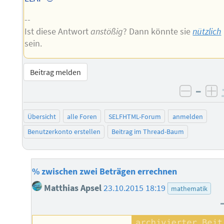
--
Ist diese Antwort
anstößig
? Dann könnte sie
nützlich
sein.
Beitrag melden
–
negati
po
Übersicht
alle Foren
SELFHTML-Forum
anmelden
Benutzerkonto erstellen
Beitrag im Thread-Baum
% zwischen zwei Beträgen errechnen
Matthias Apsel
23.10.2015 18:19
mathematik