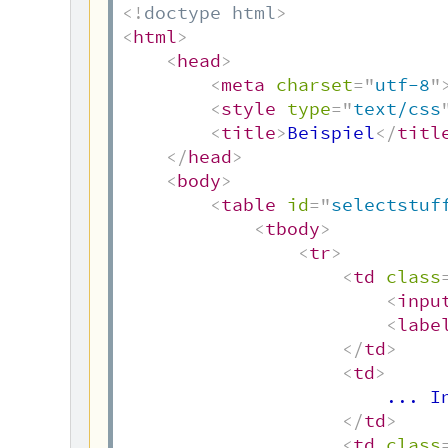
<!
doctype
html
>
<
html
>
<
head
>
<
meta
charset
=
"
utf-8
"
<
style
type
=
"
text/css
<
title
>
Beispiel
</
titl
</
head
>
<
body
>
<
table
id
=
"
selectstuf
<
tbody
>
<
tr
>
<
td
class
<
inpu
<
labe
</
td
>
<
td
>
                        ... In
</
td
>
<
td
class