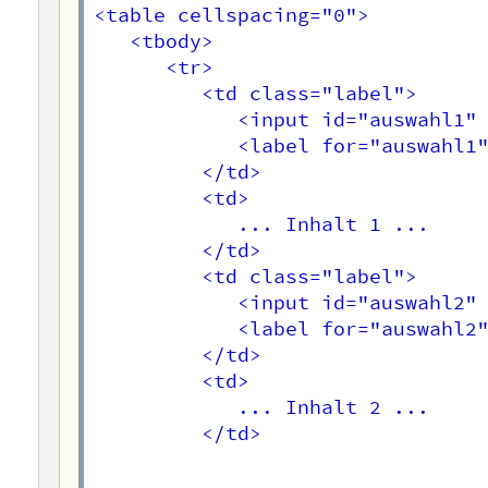
<table cellspacing="0">

   <tbody>

      <tr>

         <td class="label">

            <input id="auswahl1" 
            <label for="auswahl1"
         </td>

         <td>

            ... Inhalt 1 ...

         </td>

         <td class="label">

            <input id="auswahl2" 
            <label for="auswahl2"
         </td>

         <td>

            ... Inhalt 2 ...

         </td>

         ...
