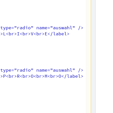
type="radio" name="auswahl" />

>L<br>I<br>V<br>E</label>

type="radio" name="auswahl" />

>P<br>R<br>O<br>M<br>O</label>
