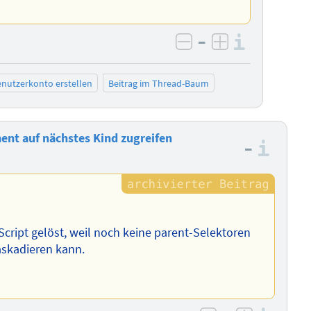
–
Informa
negativ bewerten
positiv bewe
nutzerkonto erstellen
Beitrag im Thread-Baum
ent auf nächstes Kind zugreifen
–
Info
ript gelöst, weil noch keine parent-Selektoren
askadieren kann.