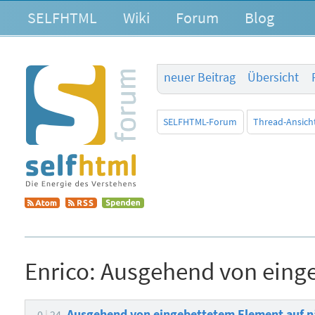
SELFHTML
Wiki
Forum
Blog
neuer Beitrag
Übersicht
SELFHTML-Forum
Thread-Ansich
Enrico:
Ausgehend von einge
Ausgehend von eingebettetem Element auf n
0
24