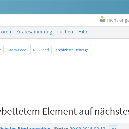
nicht ang
Foren
Zitatesammlung
suchen
Hilfe
t
Atom-Feed
RSS-Feed
archivierte Beiträge
bettetem Element auf nächstes
ächstes Kind zugreifen
Enrico
20.09.2015 02:12
css