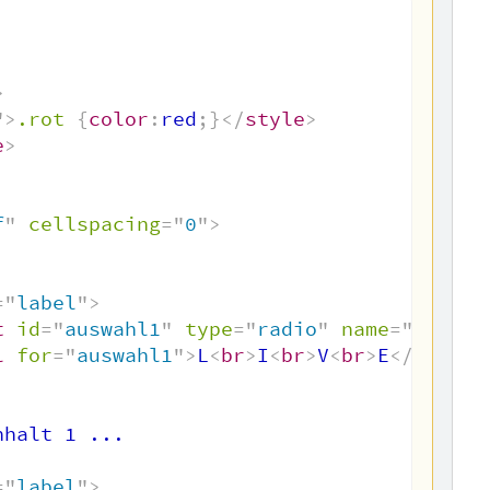
>
"
>
.rot
{
color
:
red
;
}
</
style
>
e
>
f
"
cellspacing
=
"
0
"
>
=
"
label
"
>
t
id
=
"
auswahl1
"
type
=
"
radio
"
name
=
"
auswah
l
for
=
"
auswahl1
"
>
L
<
br
>
I
<
br
>
V
<
br
>
E
</
label
>
halt 1 ...

=
"
label
"
>