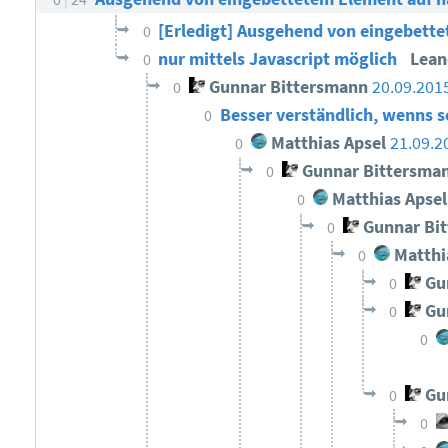
[Erledigt] Ausgehend von eingebette
0
nur mittels Javascript möglich
Lea
0
Gunnar Bittersmann
20.09.201
0
Besser verständlich, wenns 
0
Matthias Apsel
21.09.2
0
Gunnar Bittersma
0
Matthias Apsel
0
Gunnar Bi
0
Matthi
0
Gun
0
Gun
0
0
Gun
0
0