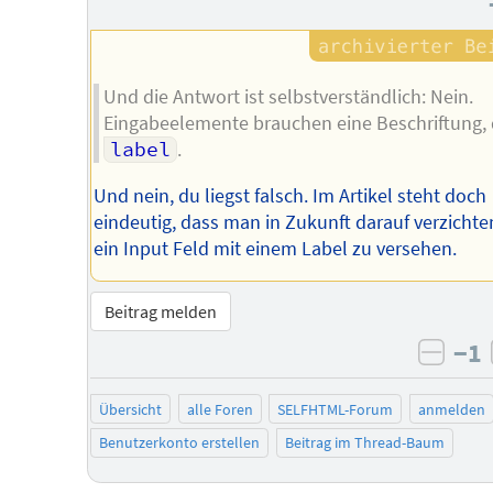
Und die Antwort ist selbstverständlich: Nein.
Eingabeelemente brauchen eine Beschriftung, 
label
.
Und nein, du liegst falsch. Im Artikel steht doch
eindeutig, dass man in Zukunft darauf verzicht
ein Input Feld mit einem Label zu versehen.
Beitrag melden
−1
negat
Übersicht
alle Foren
SELFHTML-Forum
anmelden
Benutzerkonto erstellen
Beitrag im Thread-Baum