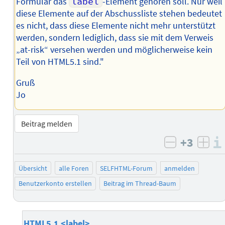
Formular das
label
-Element gehören soll. Nur weil
diese Elemente auf der Abschussliste stehen bedeutet
es nicht, dass diese Elemente nicht mehr unterstützt
werden, sondern lediglich, dass sie mit dem Verweis
„at-risk“ versehen werden und möglicherweise kein
Teil von HTML5.1 sind."
Gruß
Jo
Beitrag melden
+3
negativ b
posi
Übersicht
alle Foren
SELFHTML-Forum
anmelden
Benutzerkonto erstellen
Beitrag im Thread-Baum
HTML5.1 <label>