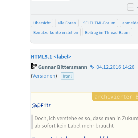
ne
Übersicht
alle Foren
SELFHTML-Forum
anmeld
Benutzerkonto erstellen
Beitrag im Thread-Baum
HTML5.1 <label>
Homepage
Gunnar Bittersmann
04.12.2016 14:28
des
(
Versionen
)
html
Autors
@@Fritz
Doch, ich verstehe es so, dass man in Zukun
ab sofort kein Label mehr braucht