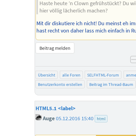
Haste heute ’n Clown gefrühstückt? Du wil
hier völlig lächerlich machen?
Mit dir diskutiere ich nicht! Du meinst eh i
hast recht von daher lass mich einfach in R
Beitrag melden
Übersicht
alle Foren
SELFHTML-Forum
anme
Benutzerkonto erstellen
Beitrag im Thread-Baum
HTML5.1 <label>
Auge
05.12.2016 15:40
html