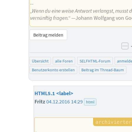
--
„Wenn du eine weise Antwort verlangst, musst 
vernünftig fragen.“
—Johann Wolfgang von Go
Beitrag melden
ne
Übersicht
alle Foren
SELFHTML-Forum
anmeld
Benutzerkonto erstellen
Beitrag im Thread-Baum
HTML5.1 <label>
Fritz
04.12.2016 14:29
html