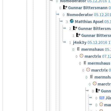
Nomoderator
05.12.2016 
0
Gunnar Bittersmann
0
0
Nomoderator
05.12.20
0
Matthias Apsel
05.
3
Gunnar Bittersm
2
Gunnar Bitter
1
j4nk3y
05.12.2016 1
1
mermshaus
05.
0
marctrix
07.1
0
mermshaus
0
marctrix
0
0
mermsh
0
marctr
0
Gunn
0
Jü
0
mar
0