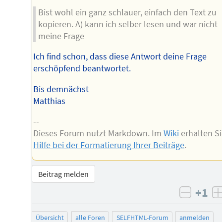
Bist wohl ein ganz schlauer, einfach den Text zu
kopieren. A) kann ich selber lesen und war nicht
meine Frage
Ich find schon, dass diese Antwort deine Frage
erschöpfend beantwortet.
Bis demnächst
Matthias
--
Dieses Forum nutzt Markdown. Im
Wiki
erhalten S
Hilfe bei der Formatierung Ihrer Beiträge
.
Beitrag melden
+1
negati
Übersicht
alle Foren
SELFHTML-Forum
anmelden