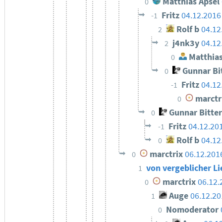
Matthias Apsel
0
Fritz
04.12.2016
-1
Rolf b
04.12
2
j4nk3y
04.12
2
Matthias
0
Gunnar Bi
0
Fritz
04.12
-1
marctr
0
Gunnar Bitte
0
Fritz
04.12.20
-1
Rolf b
04.12
0
marctrix
06.12.201
0
von vergeblicher 
1
marctrix
06.12.
0
Auge
06.12.20
1
Nomoderator
0