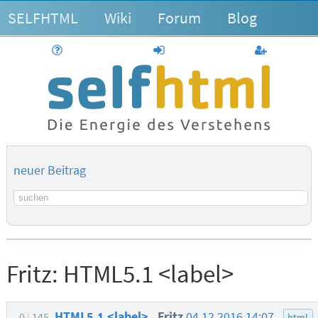
SELFHTML
Wiki
Forum
Blog
Hilfe
anmelden
Benutzerk
neuer Beitrag
Suchbegriff
Fritz:
HTML5.1 <label>
HTML5.1 <label>
Fritz
04.12.2016 14:07
0
145
html