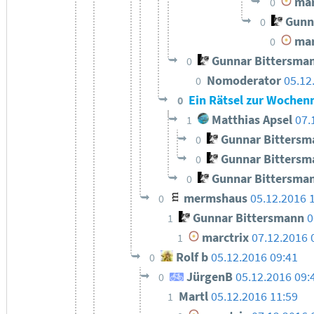
mar
0
Gunn
0
mar
0
Gunnar Bittersma
0
Nomoderator
05.12
0
Ein Rätsel zur Wochen
0
Matthias Apsel
07.
1
Gunnar Bittersm
0
Gunnar Bittersm
0
Gunnar Bittersma
0
mermshaus
05.12.2016 
0
Gunnar Bittersmann
0
1
marctrix
07.12.2016 
1
Rolf b
05.12.2016 09:41
0
JürgenB
05.12.2016 09:
0
Martl
05.12.2016 11:59
1