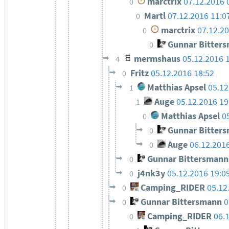
marctrix
07.12.2016 
0
Martl
07.12.2016 11:0
0
marctrix
07.12.20
0
Gunnar Bitter
0
mermshaus
05.12.2016 
4
Fritz
05.12.2016 18:52
0
Matthias Apsel
05.12
1
Auge
05.12.2016 19
1
Matthias Apsel
0
0
Gunnar Bitter
0
Auge
06.12.201
0
Gunnar Bittersmann
0
j4nk3y
05.12.2016 19:0
0
Camping_RIDER
05.12
0
Gunnar Bittersmann
0
0
Camping_RIDER
06.
0