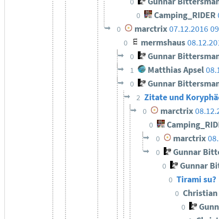
Gunnar Bittersma
0
Camping_RIDER
0
marctrix
07.12.2016 09
0
mermshaus
08.12.20
0
Gunnar Bittersma
0
Matthias Apsel
08.
1
Gunnar Bittersma
0
Zitate und Koryph
2
marctrix
08.12.
0
Camping_RID
0
marctrix
08
0
Gunnar Bit
0
Gunnar Bi
0
Tirami su?
0
Christia
0
Gunn
0