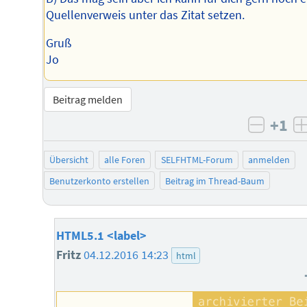
Quellenverweis unter das Zitat setzen.
Gruß
Jo
Beitrag melden
+1
negati
Übersicht
alle Foren
SELFHTML-Forum
anmelden
Benutzerkonto erstellen
Beitrag im Thread-Baum
HTML5.1 <label>
Fritz
04.12.2016 14:23
html