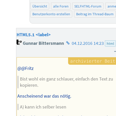
Übersicht
alle Foren
SELFHTML-Forum
anme
Benutzerkonto erstellen
Beitrag im Thread-Baum
HTML5.1 <label>
Homepage
Gunnar Bittersmann
04.12.2016 14:23
html
des
Autors
@@Fritz
Bist wohl ein ganz schlauer, einfach den Text zu
kopieren.
Anscheinend war das nötig.
A) kann ich selber lesen