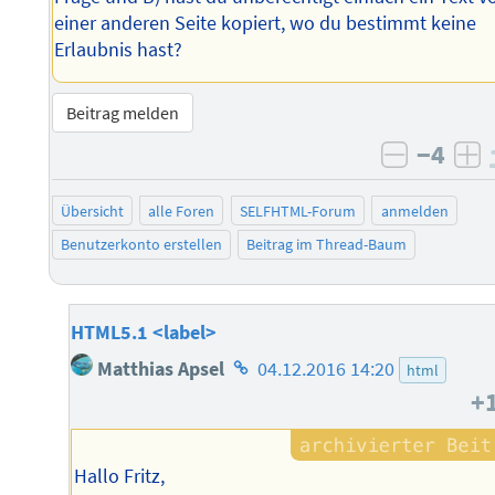
einer anderen Seite kopiert, wo du bestimmt keine
Erlaubnis hast?
Beitrag melden
−4
negativ 
po
Übersicht
alle Foren
SELFHTML-Forum
anmelden
Benutzerkonto erstellen
Beitrag im Thread-Baum
HTML5.1 <label>
Homepage
Matthias Apsel
04.12.2016 14:20
html
des
+
Autors
Hallo Fritz,