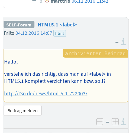
marctrix
06.12.2016 11:42
0
HTML5.1 <label>
SELF-Forum
Fritz
04.12.2016 14:07
html
–
I
Hallo,
verstehe ich das richtig, dass man auf <label> in
HTML5.1 komplett verzichten kann bzw. soll?
http://t3n.de/news/html-5-1-722003/
Beitrag melden
–
I
negativ be
posit