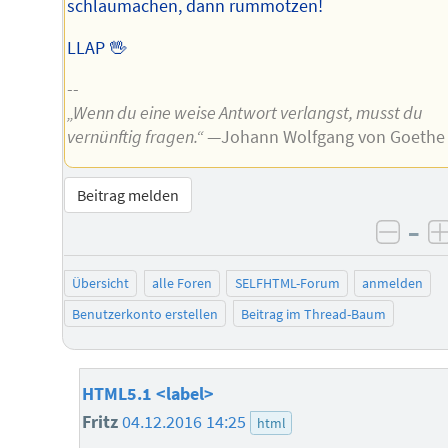
schlaumachen, dann rummotzen!
LLAP 🖖
--
„Wenn du eine weise Antwort verlangst, musst du
vernünftig fragen.“
—Johann Wolfgang von Goethe
Beitrag melden
–
negat
Übersicht
alle Foren
SELFHTML-Forum
anmelden
Benutzerkonto erstellen
Beitrag im Thread-Baum
HTML5.1 <label>
Fritz
04.12.2016 14:25
html