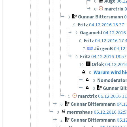
Auge
06.1
0
marctrix
0
0
Gunnar Bittersmann
0
3
Fritz
04.12.2016 15:37
-5
Gagamehl
04.12.2016
2
Fritz
04.12.2016 17:
0
JürgenB
04.12
7
Fritz
04.12.2016 18:57
0
Orlok
04.12.201
10
Warum wird hie
0
Nomoderato
0
Gunnar Bi
0
marctrix
06.12.2016 11
1
Gunnar Bittersmann
04.1
0
mermshaus
05.12.2016 02:5
0
Gunnar Bittersmann
05.1
2