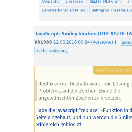
Übersicht
alle Foren
SELFHTML-Forum
an
Benutzerkonto erstellen
Beitrag im Thread-Ba
JavaScript: Smiley blocken (UTF-8/UTF-16
Vb1988
12.06.2016 00:24
(
Versionen
)
javasc
zeichencodierung
dedlfix wrote: Deshalb wäre .. die Lösung 
Problems, auf der Zeichen-Ebene die
ungewünschten Zeichen zu ersetzen.
Habe die javascript "replace" -Funktion in 
Seite eingebaut, und nun werden die Smile
erfolgreich geblockt!