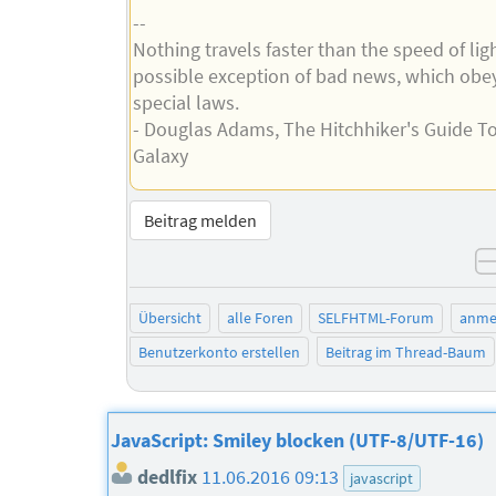
--
Nothing travels faster than the speed of lig
possible exception of bad news, which obe
special laws.
- Douglas Adams, The Hitchhiker's Guide T
Galaxy
Beitrag melden
Übersicht
alle Foren
SELFHTML-Forum
anme
Benutzerkonto erstellen
Beitrag im Thread-Baum
JavaScript: Smiley blocken (UTF-8/UTF-16)
dedlfix
11.06.2016 09:13
javascript