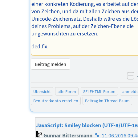
einer konkreten Kodierung, es arbeitet auf de
von Zeichen, und da mit allen Zeichen aus d
Unicode-Zeichensatz. Deshalb wäre es die L
deines Problems, auf der Zeichen-Ebene die
ungewünschten zu ersetzen.
dedlfix.
Beitrag melden
ne
Übersicht
alle Foren
SELFHTML-Forum
anmeld
Benutzerkonto erstellen
Beitrag im Thread-Baum
JavaScript: Smiley blocken (UTF-8/UTF-16
Homepage
Gunnar Bittersmann
11.06.2016 09:4