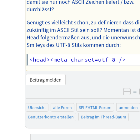
damit sie nur noch ASCII Zeichen liefert / bzw.
durchlässt?
Genügt es vielleicht schon, zu definieren dass di
zukünftig im ASCII Stil sein soll? Momentan ist 
Head folgendermaßen aus, und die unerwünsc
Smileys des UTF-8 Stils kommen durch:
Beitrag melden
–
neg
Übersicht
alle Foren
SELFHTML-Forum
anmelden
Benutzerkonto erstellen
Beitrag im Thread-Baum