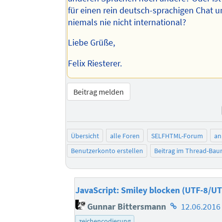
für einen rein deutsch-sprachigen Chat u
niemals nie nicht international?
Liebe Grüße,
Felix Riesterer.
Beitrag melden
Übersicht
alle Foren
SELFHTML-Forum
an
Benutzerkonto erstellen
Beitrag im Thread-Ba
JavaScript: Smiley blocken (UTF-8/U
Homepage
Gunnar Bittersmann
12.06.2016
des
zeichencodierung