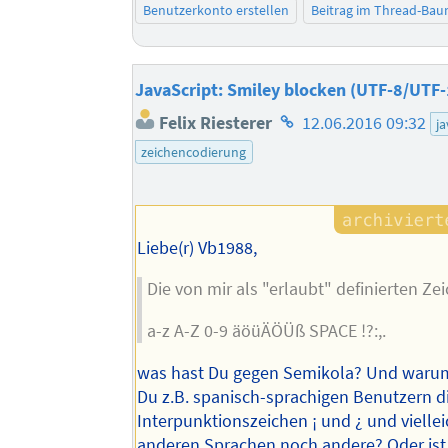
Benutzerkonto erstellen
Beitrag im Thread-Ba
JavaScript: Smiley blocken (UTF-8/UTF-
Homepage
Felix Riesterer
12.06.2016 09:32
ja
des
zeichencodierung
Autors
Liebe(r) Vb1988,
Die von mir als "erlaubt" definierten Ze
a-z A-Z 0-9 äöüÄÖÜß SPACE !?:,.
was hast Du gegen Semikola? Und warum
Du z.B. spanisch-sprachigen Benutzern di
Interpunktionszeichen ¡ und ¿ und viellei
anderen Sprachen noch andere? Oder is