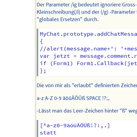
Der Parameter /ig bedeutet ignoriere Gross
Kleinschreibung(/i) und der (/g) -Parameter 
"globales Ersetzen" durch.
MyChat.prototype.addChatMessa
{

//alert(message.name+': '+mes
var jetzt = message.comment.r
if (Form1) Form1.Callback(jet
Die von mir als "erlaubt" definierten Zeiche
a-z A-Z 0-9 äöüÄÖÜß SPACE !?:,.
-Lässt man das Leer-Zeichen hinter "ß" weg
[^a-z0-9äöüÄÖÜß!?:,.]

statt
