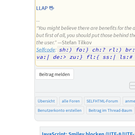
LLAP 🖖
--
“You might believe there are benefits for the 
but first of all, you should put those behind th
the user.”
—Stefan Tilkov
Selfcode
:
sh:) fo:} ch:? rl:) br:
va:| de:> zu:} fl:{ ss:| ls:#
Beitrag melden
Übersicht
alle Foren
SELFHTML-Forum
anme
Benutzerkonto erstellen
Beitrag im Thread-Baum
JavaScript: Smiley blocken (UTF-8/UTF-