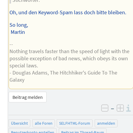
Stichwörter:
Oh, und den Keyword-Spam lass doch bitte bleiben.
So long,
Martin
--
Nothing travels faster than the speed of light with the
possible exception of bad news, which obeys its own
special laws.
- Douglas Adams, The Hitchhiker's Guide To The
Galaxy
Beitrag melden
–
negativ 
posi
Übersicht
alle Foren
SELFHTML-Forum
anmelden
Benutzerkonto erstellen
Beitrag im Thread-Baum