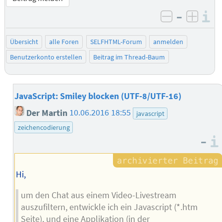
–
I
negativ be
posit
Übersicht
alle Foren
SELFHTML-Forum
anmelden
Benutzerkonto erstellen
Beitrag im Thread-Baum
JavaScript: Smiley blocken (UTF-8/UTF-16)
Der Martin
10.06.2016 18:55
javascript
zeichencodierung
–
Hi,
um den Chat aus einem Video-Livestream
auszufiltern, entwickle ich ein Javascript (*.htm
Seite), und eine Applikation (in der