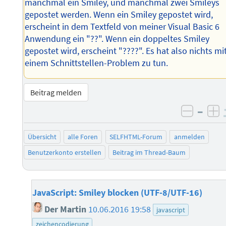
manchmal ein Smiley, und manchmal zwei Smileys
gepostet werden. Wenn ein Smiley gepostet wird,
erscheint in dem Textfeld von meiner Visual Basic 6
Anwendung ein "??". Wenn ein doppeltes Smiley
gepostet wird, erscheint "????". Es hat also nichts mi
einem Schnittstellen-Problem zu tun.
Beitrag melden
–
negati
po
Übersicht
alle Foren
SELFHTML-Forum
anmelden
Benutzerkonto erstellen
Beitrag im Thread-Baum
JavaScript: Smiley blocken (UTF-8/UTF-16)
Der Martin
10.06.2016 19:58
javascript
zeichencodierung