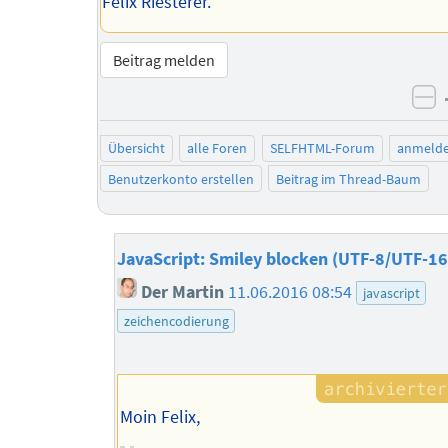
Felix Riesterer.
Beitrag melden
ne
Übersicht
alle Foren
SELFHTML-Forum
anmeld
Benutzerkonto erstellen
Beitrag im Thread-Baum
JavaScript: Smiley blocken (UTF-8/UTF-16
Der Martin
11.06.2016 08:54
javascript
zeichencodierung
Moin Felix,