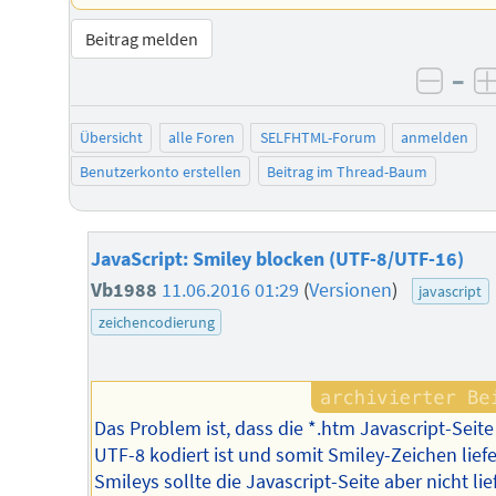
Beitrag melden
–
negat
Übersicht
alle Foren
SELFHTML-Forum
anmelden
Benutzerkonto erstellen
Beitrag im Thread-Baum
JavaScript: Smiley blocken (UTF-8/UTF-16)
Vb1988
11.06.2016 01:29
(
Versionen
)
javascript
zeichencodierung
Das Problem ist, dass die *.htm Javascript-Seite
UTF-8 kodiert ist und somit Smiley-Zeichen liefe
Smileys sollte die Javascript-Seite aber nicht lie