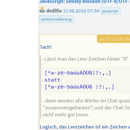
JavaScript: Smiley blocken (UTF-8/UTF-
dedlfix
12.06.2016 07:34
javascript
zeichencodierung
Tach!
-Lässt man das Leer-Zeichen hinter "ß"
[^a-z0-9äöüÄÖÜß!?:,.]

statt

..dann werden alle Wörter im Chat quas
"zusammengebacken", und der Chat-Text
nicht mehr gut lesen.
Logisch, das Leerzeichen ist ein Zeichen 