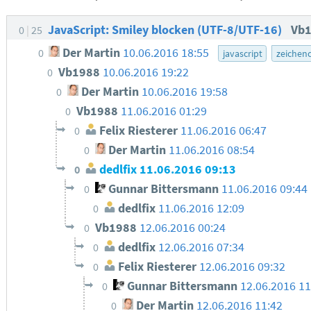
JavaScript: Smiley blocken (UTF-8/UTF-16)
Vb
0
25
Der Martin
10.06.2016 18:55
0
javascript
zeichen
Vb1988
10.06.2016 19:22
0
Der Martin
10.06.2016 19:58
0
Vb1988
11.06.2016 01:29
0
Felix Riesterer
11.06.2016 06:47
0
Der Martin
11.06.2016 08:54
0
dedlfix
11.06.2016 09:13
0
Gunnar Bittersmann
11.06.2016 09:44
0
dedlfix
11.06.2016 12:09
0
Vb1988
12.06.2016 00:24
0
dedlfix
12.06.2016 07:34
0
Felix Riesterer
12.06.2016 09:32
0
Gunnar Bittersmann
12.06.2016 11
0
Der Martin
12.06.2016 11:42
0