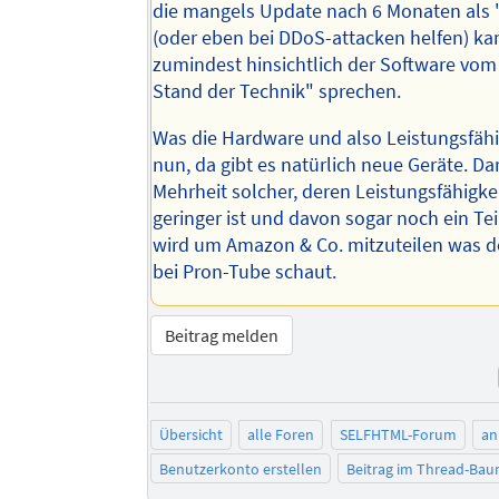
die mangels Update nach 6 Monaten als 
(oder eben bei DDoS-attacken helfen) k
zumindest hinsichtlich der Software vom
Stand der Technik" sprechen.
Was die Hardware und also Leistungsfähigk
nun, da gibt es natürlich neue Geräte. Da
Mehrheit solcher, deren Leistungsfähigke
geringer ist und davon sogar noch ein Tei
wird um Amazon & Co. mitzuteilen was de
bei Pron-Tube schaut.
Beitrag melden
Übersicht
alle Foren
SELFHTML-Forum
an
Benutzerkonto erstellen
Beitrag im Thread-Ba