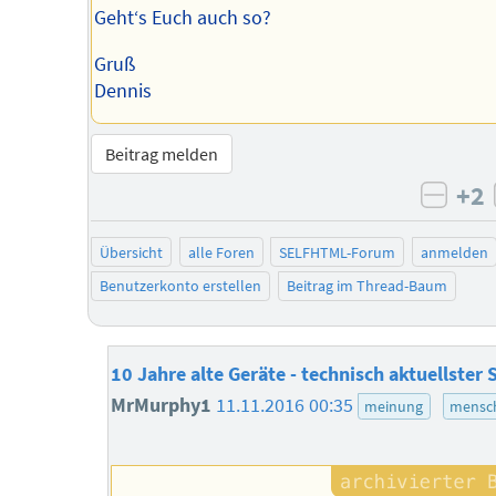
Geht‘s Euch auch so?
Gruß
Dennis
Beitrag melden
+2
negat
Übersicht
alle Foren
SELFHTML-Forum
anmelden
Benutzerkonto erstellen
Beitrag im Thread-Baum
10 Jahre alte Geräte - technisch aktuellster 
MrMurphy1
11.11.2016 00:35
meinung
mensch