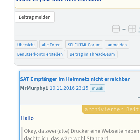
Beitrag melden
–
negati
po
Übersicht
alle Foren
SELFHTML-Forum
anmelden
Benutzerkonto erstellen
Beitrag im Thread-Baum
SAT Empfänger im Heimnetz nicht erreichbar
MrMurphy1
10.11.2016 23:15
musik
Hallo
Okay, da zwei (alte) Drucker eine Webseite haben
dachte ich, das wäre wohl Standard.