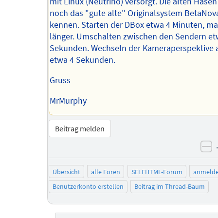
mit Linux (Neutrino) versorgt. Die alten Hase
noch das "gute alte" Originalsystem BetaNov
kennen. Starten der DBox etwa 4 Minuten, m
länger. Umschalten zwischen den Sendern et
Sekunden. Wechseln der Kameraperspektive 
etwa 4 Sekunden.
Gruss
MrMurphy
Beitrag melden
ne
Übersicht
alle Foren
SELFHTML-Forum
anmeld
Benutzerkonto erstellen
Beitrag im Thread-Baum