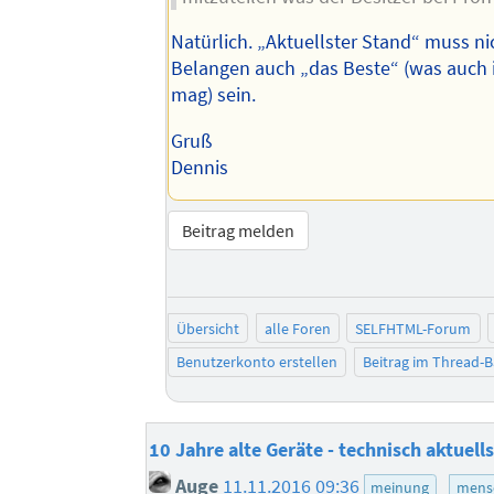
Natürlich. „Aktuellster Stand“ muss nic
Belangen auch „das Beste“ (was auch 
mag) sein.
Gruß
Dennis
Beitrag melden
Übersicht
alle Foren
SELFHTML-Forum
Benutzerkonto erstellen
Beitrag im Thread-
10 Jahre alte Geräte - technisch aktuell
Auge
11.11.2016 09:36
meinung
mensc