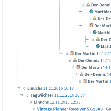
Der-Denni
2
Matthias
0
Der-De
0
Der Mart
0
Matthi
0
Der-
0
Matth
1
Der Martin
14.11.2
0
Der-Dennis
14.11
0
Der Martin
14.1
0
Der-Dennis
14
0
Der Martin
0
Linuchs
11.11.2016 10:13
0
Tagwächter
11.11.2016 10:37
0
Linuchs
12.11.2016 12:33
0
Vintage Pioneer Receiver SX-1300
Go
0