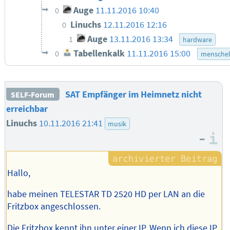
Auge
11.11.2016 10:40
0
Linuchs
12.11.2016 12:16
0
Auge
13.11.2016 13:34
1
hardware
Tabellenkalk
11.11.2016 15:00
0
menschel
SAT Empfänger im Heimnetz nicht
SELF-Forum
erreichbar
Linuchs
10.11.2016 21:41
musik
–
I
Hallo,
habe meinen TELESTAR TD 2520 HD per LAN an die
Fritzbox angeschlossen.
Die Fritzbox kennt ihn unter einer IP. Wenn ich diese IP