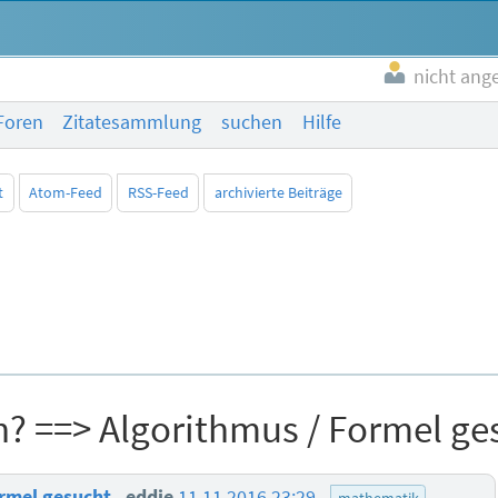
nicht ang
Foren
Zitatesammlung
suchen
Hilfe
t
Atom-Feed
RSS-Feed
archivierte Beiträge
? ==> Algorithmus / Formel ge
ormel gesucht
eddie
11.11.2016 23:29
mathematik