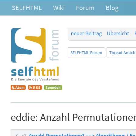
SELFHTML
Wiki
Forum
Blog
neuer Beitrag
Übersicht
SELFHTML-Forum
Thread-Ansich
eddie:
Anzahl Permutationen
Anzahl Permutationen? ==> Algorithmus / F
0
47