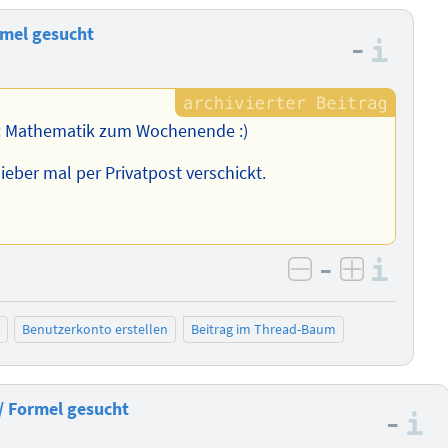
rmel gesucht
–
Info
: Mathematik zum Wochenende :)
eber mal per Privatpost verschickt.
–
Info
negativ bewer
positiv b
Benutzerkonto erstellen
Beitrag im Thread-Baum
/ Formel gesucht
–
I