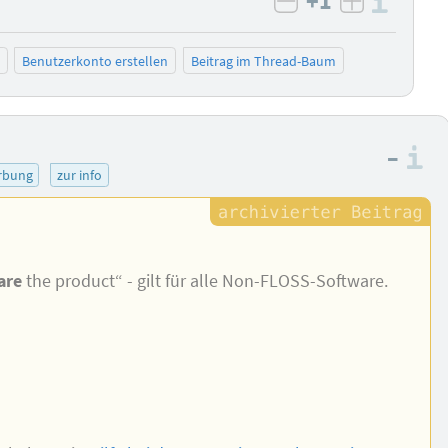
+1
Info
negativ bewert
positiv b
Benutzerkonto erstellen
Beitrag im Thread-Baum
–
I
rbung
zur info
are
the product“ - gilt für alle Non-FLOSS-Software.