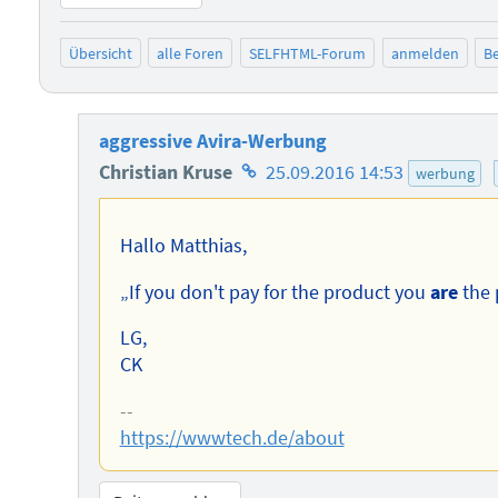
Übersicht
alle Foren
SELFHTML-Forum
anmelden
Be
aggressive Avira-Werbung
Homepage
Christian Kruse
25.09.2016 14:53
werbung
des
Autors
Hallo Matthias,
„If you don't pay for the product you
are
the 
LG,
CK
--
https://wwwtech.de/about