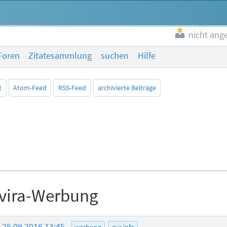
nicht ang
Foren
Zitatesammlung
suchen
Hilfe
t
Atom-Feed
RSS-Feed
archivierte Beiträge
Avira-Werbung
25.09.2016 13:45
werbung
zur info