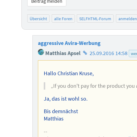
Beitrag melden
Übersicht
alle Foren
SELFHTML-Forum
anmelden
aggressive Avira-Werbung
Homepage
Matthias Apsel
25.09.2016 14:58
we
des
Autors
Hallo Christian Kruse,
„If you don't pay for the product you
Ja, das ist wohl so.
Bis demnächst
Matthias
--