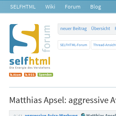
SELFHTML
Wiki
Forum
Blog
neuer Beitrag
Übersicht
SELFHTML-Forum
Thread-Ansich
Matthias Apsel:
aggressive 
aggressive Avira-Werbung
Matthias Apsel
0
61