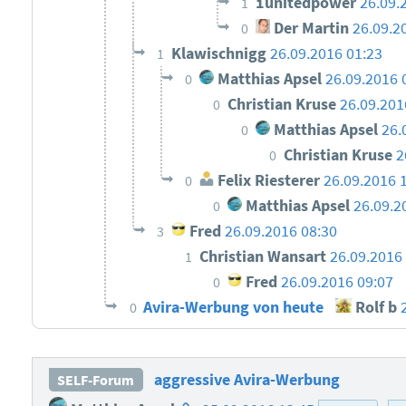
1unitedpower
26.09.
1
Der Martin
26.09.2
0
Klawischnigg
26.09.2016 01:23
1
Matthias Apsel
26.09.2016 
0
Christian Kruse
26.09.201
0
Matthias Apsel
26.
0
Christian Kruse
2
0
Felix Riesterer
26.09.2016 
0
Matthias Apsel
26.09.2
0
Fred
26.09.2016 08:30
3
Christian Wansart
26.09.2016
1
Fred
26.09.2016 09:07
0
Avira-Werbung von heute
Rolf b
0
aggressive Avira-Werbung
SELF-Forum
Homepage