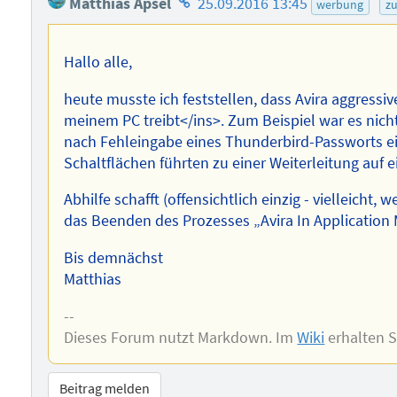
Matthias Apsel
25.09.2016 13:45
werbung
zu
des
Autors
Hallo alle,
heute musste ich feststellen, dass Avira aggress
meinem PC treibt</ins>. Zum Beispiel war es nic
nach Fehleingabe eines Thunderbird-Passworts ei
Schaltflächen führten zu einer Weiterleitung auf ei
Abhilfe schafft (offensichtlich einzig - vielleicht
das Beenden des Prozesses „Avira In Application M
Bis demnächst
Matthias
--
Dieses Forum nutzt Markdown. Im
Wiki
erhalten 
Beitrag melden