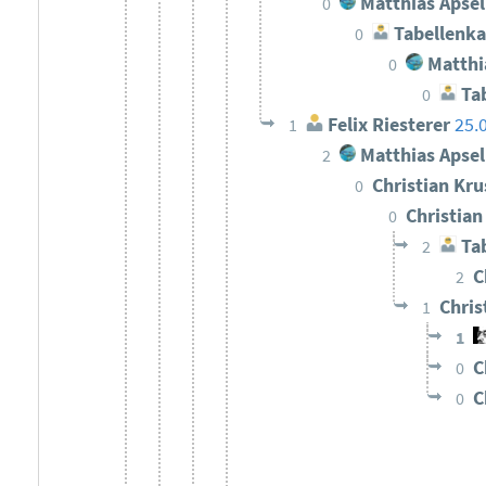
Matthias Apsel
0
Tabellenka
0
Matthi
0
Tab
0
Felix Riesterer
25.
1
Matthias Apsel
2
Christian Kr
0
Christia
0
Tab
2
C
2
Chris
1
1
C
0
C
0