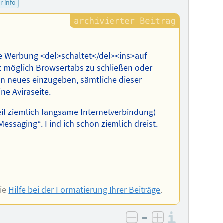
r info
ive Werbung <del>schaltet</del><ins>auf
ht möglich Browsertabs zu schließen oder
n neues einzugeben, sämtliche dieser
ne Aviraseite.
, weil ziemlich langsame Internetverbindung)
essaging“. Find ich schon ziemlich dreist.
Sie
Hilfe bei der Formatierung Ihrer Beiträge
.
–
Informa