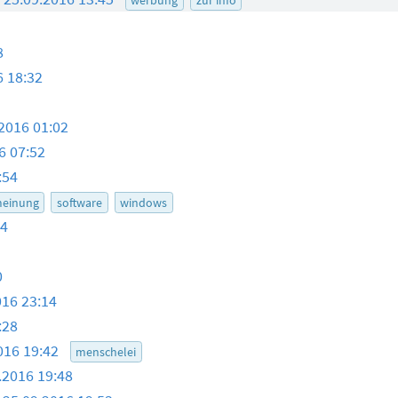
8
6 18:32
2016 01:02
6 07:52
:54
einung
software
windows
44
0
016 23:14
:28
016 19:42
menschelei
.2016 19:48