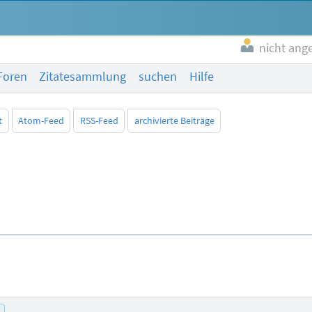
nicht ang
Foren
Zitatesammlung
suchen
Hilfe
t
Atom-Feed
RSS-Feed
archivierte Beiträge
p