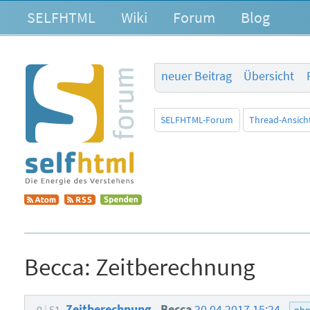
SELFHTML
Wiki
Forum
Blog
neuer Beitrag
Übersicht
SELFHTML-Forum
Thread-Ansich
Becca:
Zeitberechnung
Zeitberechnung
Becca
20.04.2017 15:24
0
51
ph