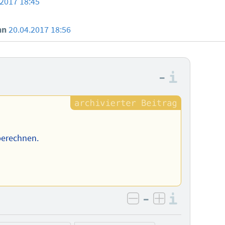
.2017 18:45
nn
20.04.2017 18:56
–
Informa
berechnen.
–
Informa
negativ bewerten
positiv bewe