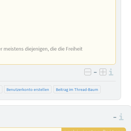
meistens diejenigen, die die Freiheit
–
Info
negativ bewer
positiv b
Benutzerkonto erstellen
Beitrag im Thread-Baum
–
I