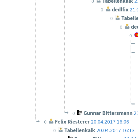
Tabellenkalk
2
0
dedlfix
21.
0
Tabell
0
ded
0
0
Gunnar Bittersmann
2
0
Felix Riesterer
20.04.2017 16:06
0
Tabellenkalk
20.04.2017 16:13
0