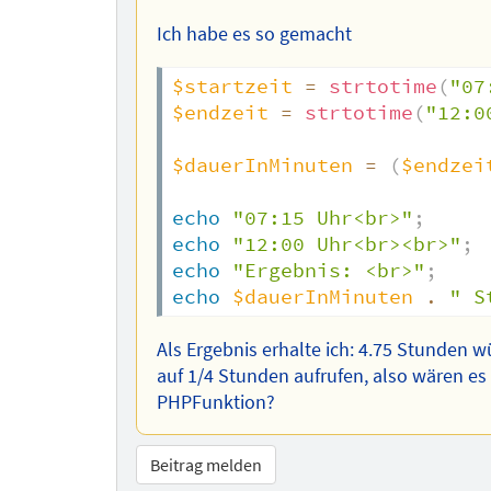
Ich habe es so gemacht
$startzeit
=
strtotime
(
"07
$endzeit
=
strtotime
(
"12:0
$dauerInMinuten
=
(
$endzei
echo
"07:15 Uhr<br>"
;
echo
"12:00 Uhr<br><br>"
;
echo
"Ergebnis: <br>"
;
echo
$dauerInMinuten
.
" S
Als Ergebnis erhalte ich: 4.75 Stunden 
auf 1/4 Stunden aufrufen, also wären es 
PHPFunktion?
Beitrag melden