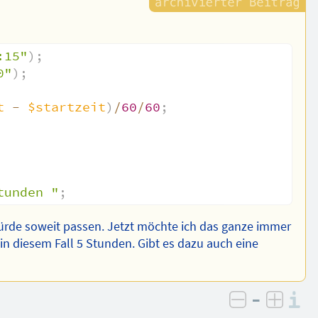
:15"
)
;
0"
)
;
t
-
$startzeit
)
/
60
/
60
;
tunden "
;
würde soweit passen. Jetzt möchte ich das ganze immer
in diesem Fall 5 Stunden. Gibt es dazu auch eine
–
I
negativ be
posit