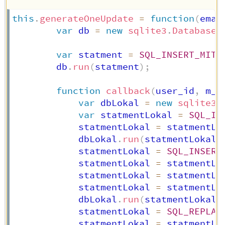
this
.
generateOneUpdate
=
function
(
emai
var
 db 
=
new
sqlite3
.
Database
(
var
 statment 
=
SQL_INSERT_MITA
        db
.
run
(
statment
)
;
function
callback
(
user_id
,
 m_i
var
 dbLokal 
=
new
sqlite3
.
var
 statmentLokal 
=
SQL_IN
            statmentLokal 
=
 statmentLo
            dbLokal
.
run
(
statmentLokal
)
            statmentLokal 
=
SQL_INSERT
            statmentLokal 
=
 statmentLo
            statmentLokal 
=
 statmentLo
            statmentLokal 
=
 statmentLo
            dbLokal
.
run
(
statmentLokal
)
            statmentLokal 
=
SQL_REPLAC
            statmentLokal 
=
 statmentLo