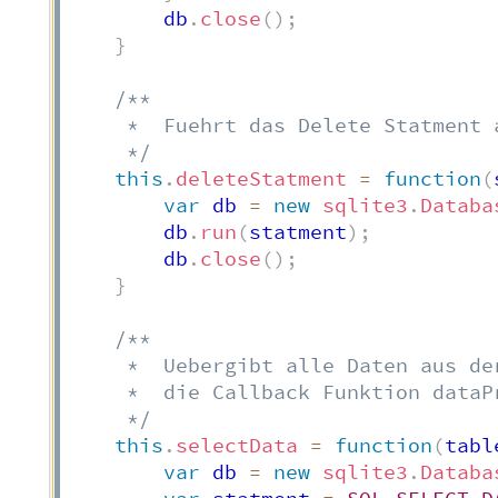
        db
.
close
(
)
;
}
/**

     *  Fuehrt das Delete Statment a
     */
this
.
deleteStatment
=
function
(
var
 db 
=
new
sqlite3
.
Databa
        db
.
run
(
statment
)
;
        db
.
close
(
)
;
}
/**

     *  Uebergibt alle Daten aus de
     *  die Callback Funktion dataPr
     */
this
.
selectData
=
function
(
tabl
var
 db 
=
new
sqlite3
.
Databa