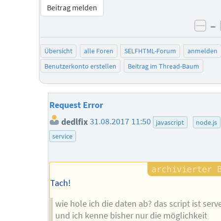
Beitrag melden
–
neg
Übersicht
alle Foren
SELFHTML-Forum
anmelden
Benutzerkonto erstellen
Beitrag im Thread-Baum
Request Error
dedlfix
31.08.2017 11:50
javascript
node.js
service
Tach!
wie hole ich die daten ab? das script ist serve
und ich kenne bisher nur die möglichkeit