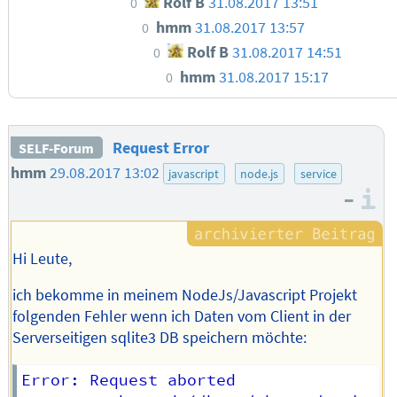
Rolf B
31.08.2017 13:51
0
hmm
31.08.2017 13:57
0
Rolf B
31.08.2017 14:51
0
hmm
31.08.2017 15:17
0
Request Error
SELF-Forum
hmm
29.08.2017 13:02
javascript
node.js
service
–
I
Hi Leute,
ich bekomme in meinem NodeJs/Javascript Projekt
folgenden Fehler wenn ich Daten vom Client in der
Serverseitigen sqlite3 DB speichern möchte:
Error: Request aborted
