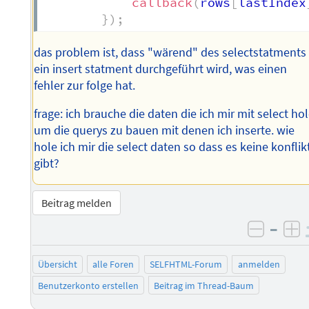
callback
(
rows
[
lastIndex
}
)
;
das problem ist, dass "wärend" des selectstatments
ein insert statment durchgeführt wird, was einen
fehler zur folge hat.
frage: ich brauche die daten die ich mir mit select ho
um die querys zu bauen mit denen ich inserte. wie
hole ich mir die select daten so dass es keine konflik
gibt?
Beitrag melden
–
negati
po
Übersicht
alle Foren
SELFHTML-Forum
anmelden
Benutzerkonto erstellen
Beitrag im Thread-Baum