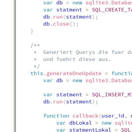
var
 db 
=
new
sqlite3
.
Databa
var
 statment 
=
SQL_CREATE_T
        db
.
run
(
statment
)
;
        db
.
close
(
)
;
}
/**

     *  Generiert Querys die fuer d
     *  und fuehrt diese aus.

     */
this
.
generateOneUpdate
=
functi
var
 db 
=
new
sqlite3
.
Databa
var
 statment 
=
SQL_INSERT_M
        db
.
run
(
statment
)
;
function
callback
(
user_id
,
 
var
 dbLokal 
=
new
sqlit
var
 statmentLokal 
=
SQL