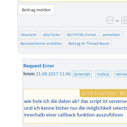
Beitrag melden
–
negat
Übersicht
alle Foren
SELFHTML-Forum
anmelden
Benutzerkonto erstellen
Beitrag im Thread-Baum
Request Error
hmm
31.08.2017 11:46
javascript
node.js
servic
wie hole ich die daten ab? das script ist serverse
und ich kenne bisher nur die möglichkeit select
innerhalb einer callback funktion auszuführen