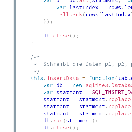
var
 d 
=
 db
.
all
(
statment
,
fu
var
 lastIndex 
=
 rows
.
le
callback
(
rows
[
lastIndex
}
)
;
        db
.
close
(
)
;
}
/**

     *  Schreibt die Daten p1, p2, 
     */
this
.
insertData
=
function
(
tabl
var
 db 
=
new
sqlite3
.
Databa
var
 statment 
=
SQL_INSERT_D
        statment 
=
 statment
.
replace
        statment 
=
 statment
.
replace
        statment 
=
 statment
.
replace
        db
.
run
(
statment
)
;
        db
.
close
(
)
;