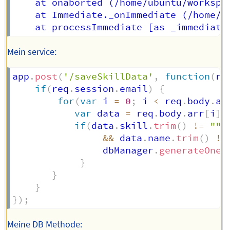
    at onaborted (/home/ubuntu/workspac
    at Immediate._onImmediate (/home/u
Mein service:
app
.
post
(
'/saveSkillData'
,
function
(
re
if
(
req
.
session
.
email
)
{
for
(
var
 i 
=
0
;
 i 
<
 req
.
body
.
ar
var
 data 
=
 req
.
body
.
arr
[
i
]
;
if
(
data
.
skill
.
trim
(
)
!=
""
&&
 data
.
name
.
trim
(
)
!=
                dbManager
.
generateOneU
}
}
}
}
)
;
Meine DB Methode: