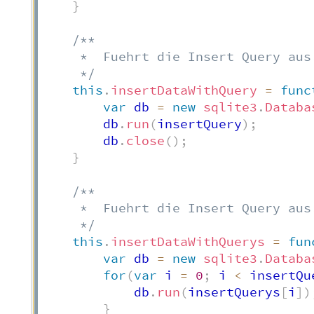
}
/**

     *  Fuehrt die Insert Query aus.
     */
this
.
insertDataWithQuery
=
func
var
 db 
=
new
sqlite3
.
Databa
        db
.
run
(
insertQuery
)
;
        db
.
close
(
)
;
}
/**

     *  Fuehrt die Insert Query aus.
     */
this
.
insertDataWithQuerys
=
fun
var
 db 
=
new
sqlite3
.
Databa
for
(
var
 i 
=
0
;
 i 
<
 insertQu
            db
.
run
(
insertQuerys
[
i
]
)
}