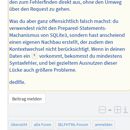
den zum Fehlerfinden direkt aus, ohne den Umweg
über den Request zu gehen.
Was du aber ganz offensichtlich falsch machst: du
verwendest nicht den Prepared-Statements-
Machanismus von SQLite3, sondern hast anscheiend
einen eigenen Nachbau erstellt, der zudem den
Kontextwechsel nicht berücksichtigt. Wenn in deinen
Daten ein
'
vorkommt, bekommst du mindestens
Syntaxfehler, und bei gezieltem Ausnutzen dieser
Lücke auch größere Probleme.
dedlfix.
Beitrag melden
–
negativ 
posi
Übersicht
alle Foren
SELFHTML-Forum
anmelden