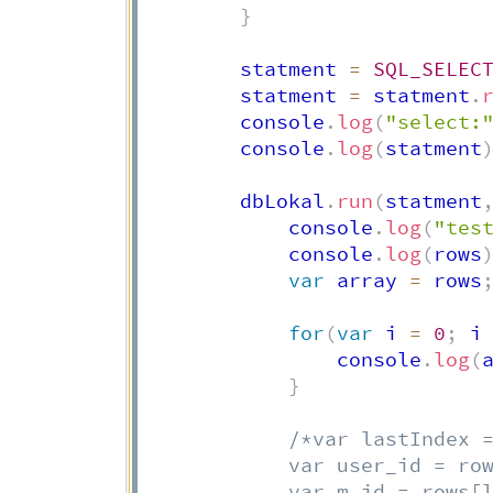
}
        statment 
=
SQL_SELEC
        statment 
=
 statment
.
        console
.
log
(
"select:
        console
.
log
(
statment
        dbLokal
.
run
(
statment
            console
.
log
(
"tes
            console
.
log
(
rows
var
 array 
=
 rows
for
(
var
 i 
=
0
;
 i
                console
.
log
(
}
/*var lastIndex =
            var user_id = row
            var m_id = rows[