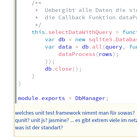
/**

     *  Uebergibt alle Daten die si
     *  die Callback Funktion dataPr
     */
this
.
selectDataWithQuery
=
func
var
 db 
=
new
sqlite3
.
Databa
var
 data 
=
 db
.
all
(
query
,
fu
dataProcess
(
rows
)
;
}
)
;
        db
.
close
(
)
;
}
}
module
.
exports 
=
 DbManager
;
welches unit test framework nimmt man für sowas?
qunit? unit js? jasmine? ... es gibt extrem viele im net
was ist der standart?