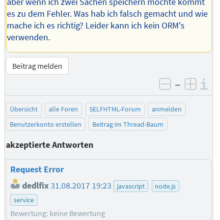
aber wenn ich zwei Sachen speichern möchte kommt
es zu dem Fehler. Was hab ich falsch gemacht und wie
mache ich es richtig? Leider kann ich kein ORM's
verwenden.
Beitrag melden
–
I
negativ be
posit
Übersicht
alle Foren
SELFHTML-Forum
anmelden
Benutzerkonto erstellen
Beitrag im Thread-Baum
akzeptierte Antworten
Request Error
dedlfix
31.08.2017 19:23
javascript
node.js
service
Bewertung: keine Bewertung