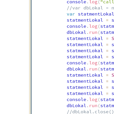
            console
.
log
(
"cal
//var dbLokal = 
var
 statmentLoka
            statmentLokal 
=
 
            console
.
log
(
stat
            dbLokal
.
run
(
stat
            statmentLokal 
=
            statmentLokal 
=
 
            statmentLokal 
=
 
            statmentLokal 
=
 
            console
.
log
(
stat
            dbLokal
.
run
(
stat
            statmentLokal 
=
            statmentLokal 
=
 
            statmentLokal 
=
 
            statmentLokal 
=
 
            console
.
log
(
stat
            dbLokal
.
run
(
stat
//dbLokal.close(