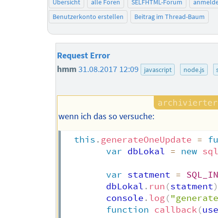
Übersicht
alle Foren
SELFHTML-Forum
anmeld
Benutzerkonto erstellen
Beitrag im Thread-Baum
Request Error
hmm
31.08.2017 12:09
javascript
node.js
wenn ich das so versuche:
this
.
generateOneUpdate
=
f
var
 dbLokal 
=
new
sq
var
 statment 
=
SQL_I
        dbLokal
.
run
(
statment
        console
.
log
(
"generat
function
callback
(
us