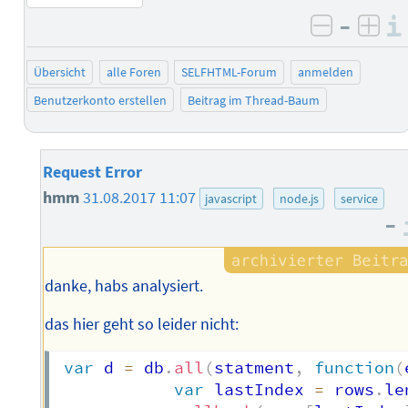
–
negativ 
posi
Übersicht
alle Foren
SELFHTML-Forum
anmelden
Benutzerkonto erstellen
Beitrag im Thread-Baum
Request Error
hmm
31.08.2017 11:07
javascript
node.js
service
–
danke, habs analysiert.
das hier geht so leider nicht:
var
 d 
=
 db
.
all
(
statment
,
function
(
var
 lastIndex 
=
 rows
.
le