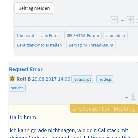
Beitrag melden
–
negati
po
Übersicht
alle Foren
SELFHTML-Forum
anmelden
Benutzerkonto erstellen
Beitrag im Thread-Baum
Request Error
Rolf B
29.08.2017 14:06
javascript
node.js
service
–
Hallo hmm,
ich kann gerade nicht sagen, wie dein Callstack mit
deinem Code zusammenhängt. Ist timers.js von Dir?