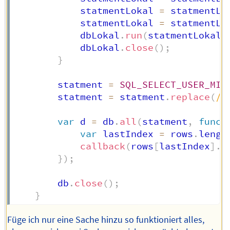
            statmentLokal 
=
 statmentLo
            statmentLokal 
=
 statmentLo
            dbLokal
.
run
(
statmentLokal
)
            dbLokal
.
close
(
)
;
}
        statment 
=
SQL_SELECT_USER_MIT
        statment 
=
 statment
.
replace
(
/
\
var
 d 
=
 db
.
all
(
statment
,
funct
var
 lastIndex 
=
 rows
.
lengt
callback
(
rows
[
lastIndex
]
.
u
}
)
;
        db
.
close
(
)
;
}
Füge ich nur eine Sache hinzu so funktioniert alles,