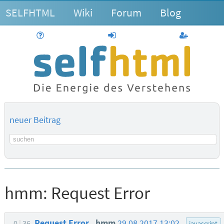
SELFHTML
Wiki
Forum
Blog
Hilfe
anmelden
Benutzerk
neuer Beitrag
Suchbegriff
hmm:
Request Error
Request Error
hmm
29.08.2017 13:02
0
36
javascript