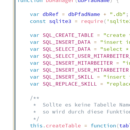
function
DbManager
(
dbPfadName
)
{
var
 dbRef 
=
 dbPfadName 
+
".db"
;
const
 sqlite3 
=
require
(
'sqlite
var
SQL_CREATE_TABLE
=
"create 
var
SQL_INSERT_DATA
=
"insert i
var
SQL_SELECT_DATA
=
"select *
var
SQL_SELECT_USER_MITARBEITER
var
SQL_INSERT_MITARBEITER
=
"i
var
SQL_INSERT_USER_MITARBEITER
var
SQL_INSERT_SKILL
=
"insert 
var
SQL_REPLACE_SKILL
=
"replac
/**

     *  Sollte es keine Tabelle Nam
     *  so wird durch diese Funktio
     */
this
.
createTable
=
function
(
tab