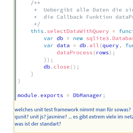
/**

     *  Uebergibt alle Daten die si
     *  die Callback Funktion dataPr
     */
this
.
selectDataWithQuery
=
func
var
 db 
=
new
sqlite3
.
Databa
var
 data 
=
 db
.
all
(
query
,
fu
dataProcess
(
rows
)
;
}
)
;
        db
.
close
(
)
;
}
}
module
.
exports 
=
 DbManager
;
welches unit test framework nimmt man für sowas?
qunit? unit js? jasmine? ... es gibt extrem viele im net
was ist der standart?