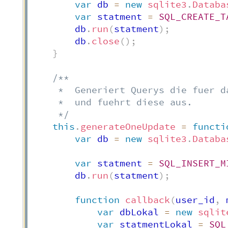
var
 db 
=
new
sqlite3
.
Databa
var
 statment 
=
SQL_CREATE_T
        db
.
run
(
statment
)
;
        db
.
close
(
)
;
}
/**

     *  Generiert Querys die fuer d
     *  und fuehrt diese aus.

     */
this
.
generateOneUpdate
=
functi
var
 db 
=
new
sqlite3
.
Databa
var
 statment 
=
SQL_INSERT_M
        db
.
run
(
statment
)
;
function
callback
(
user_id
,
 
var
 dbLokal 
=
new
sqlit
var
 statmentLokal 
=
SQL