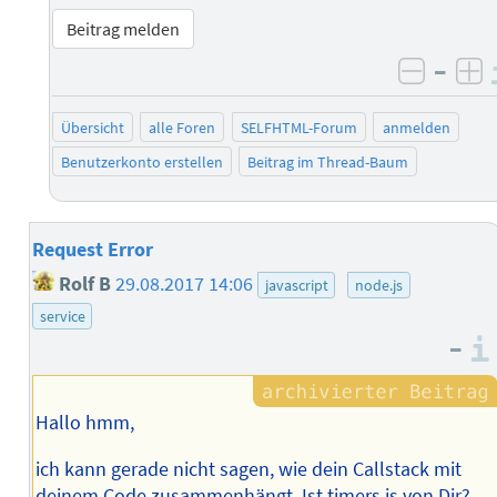
Beitrag melden
–
negati
po
Übersicht
alle Foren
SELFHTML-Forum
anmelden
Benutzerkonto erstellen
Beitrag im Thread-Baum
Request Error
Rolf B
29.08.2017 14:06
javascript
node.js
service
–
Hallo hmm,
ich kann gerade nicht sagen, wie dein Callstack mit
deinem Code zusammenhängt. Ist timers.js von Dir?