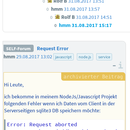
Rolf B
31.08.2017 13:51
0
hmm
31.08.2017 13:57
0
Rolf B
31.08.2017 14:51
0
hmm
31.08.2017 15:17
0
Request Error
SELF-Forum
hmm
29.08.2017 13:02
javascript
node.js
service
–
I
Hi Leute,
ich bekomme in meinem NodeJs/Javascript Projekt
folgenden Fehler wenn ich Daten vom Client in der
Serverseitigen sqlite3 DB speichern möchte:
Error: Request aborted
