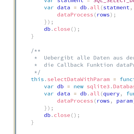
var
 statment 
=
SQL_SELECT_D
var
 data 
=
 db
.
all
(
statment
,
dataProcess
(
rows
)
;
}
)
;
        db
.
close
(
)
;
}
/**

     *  Uebergibt alle Daten aus de
     *  die Callback Funktion dataPr
     */
this
.
selectDataWithParam
=
func
var
 db 
=
new
sqlite3
.
Databa
var
 data 
=
 db
.
all
(
query
,
fu
dataProcess
(
rows
,
 param
}
)
;
        db
.
close
(
)
;
}