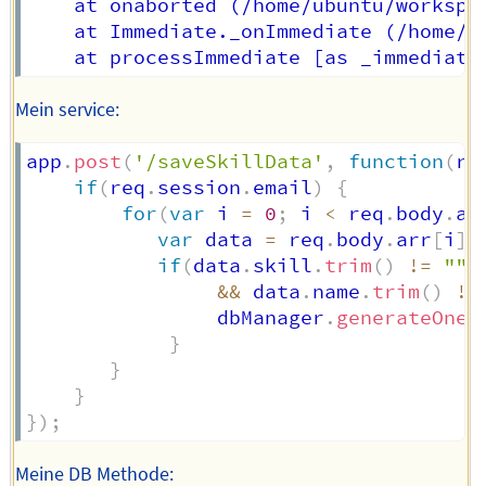
    at onaborted (/home/ubuntu/workspac
    at Immediate._onImmediate (/home/u
Mein service:
app
.
post
(
'/saveSkillData'
,
function
(
re
if
(
req
.
session
.
email
)
{
for
(
var
 i 
=
0
;
 i 
<
 req
.
body
.
ar
var
 data 
=
 req
.
body
.
arr
[
i
]
;
if
(
data
.
skill
.
trim
(
)
!=
""
&&
 data
.
name
.
trim
(
)
!=
                dbManager
.
generateOneU
}
}
}
}
)
;
Meine DB Methode: