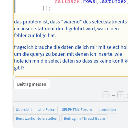
callback
(
rows
[
lastIndex
}
)
;
das problem ist, dass "wärend" des selectstatments
ein insert statment durchgeführt wird, was einen
fehler zur folge hat.
frage: ich brauche die daten die ich mir mit select ho
um die querys zu bauen mit denen ich inserte. wie
hole ich mir die select daten so dass es keine konflik
gibt?
Beitrag melden
–
negati
po
Übersicht
alle Foren
SELFHTML-Forum
anmelden
Benutzerkonto erstellen
Beitrag im Thread-Baum