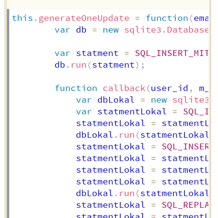
this
.
generateOneUpdate
=
function
(
emai
var
 db 
=
new
sqlite3
.
Database
(
var
 statment 
=
SQL_INSERT_MITA
        db
.
run
(
statment
)
;
function
callback
(
user_id
,
 m_i
var
 dbLokal 
=
new
sqlite3
.
var
 statmentLokal 
=
SQL_IN
            statmentLokal 
=
 statmentLo
            dbLokal
.
run
(
statmentLokal
)
            statmentLokal 
=
SQL_INSERT
            statmentLokal 
=
 statmentLo
            statmentLokal 
=
 statmentLo
            statmentLokal 
=
 statmentLo
            dbLokal
.
run
(
statmentLokal
)
            statmentLokal 
=
SQL_REPLAC
            statmentLokal 
=
 statmentLo