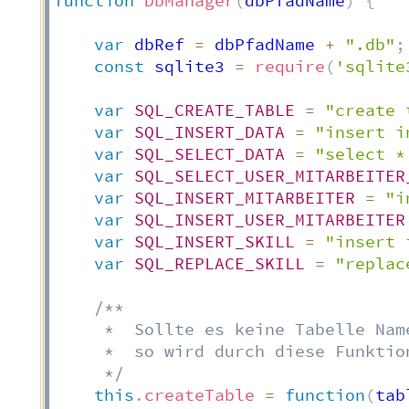
function
DbManager
(
dbPfadName
)
{
var
 dbRef 
=
 dbPfadName 
+
".db"
;
const
 sqlite3 
=
require
(
'sqlite
var
SQL_CREATE_TABLE
=
"create 
var
SQL_INSERT_DATA
=
"insert i
var
SQL_SELECT_DATA
=
"select *
var
SQL_SELECT_USER_MITARBEITER
var
SQL_INSERT_MITARBEITER
=
"i
var
SQL_INSERT_USER_MITARBEITER
var
SQL_INSERT_SKILL
=
"insert 
var
SQL_REPLACE_SKILL
=
"replac
/**

     *  Sollte es keine Tabelle Nam
     *  so wird durch diese Funktio
     */
this
.
createTable
=
function
(
tab