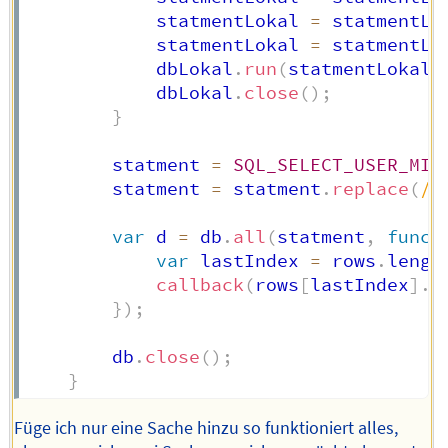
            statmentLokal 
=
 statmentLo
            statmentLokal 
=
 statmentLo
            dbLokal
.
run
(
statmentLokal
)
            dbLokal
.
close
(
)
;
}
        statment 
=
SQL_SELECT_USER_MIT
        statment 
=
 statment
.
replace
(
/
\
var
 d 
=
 db
.
all
(
statment
,
funct
var
 lastIndex 
=
 rows
.
lengt
callback
(
rows
[
lastIndex
]
.
u
}
)
;
        db
.
close
(
)
;
}
Füge ich nur eine Sache hinzu so funktioniert alles,