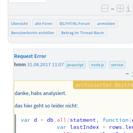
–
negativ 
posi
Übersicht
alle Foren
SELFHTML-Forum
anmelden
Benutzerkonto erstellen
Beitrag im Thread-Baum
Request Error
hmm
31.08.2017 11:07
javascript
node.js
service
–
danke, habs analysiert.
das hier geht so leider nicht:
var
 d 
=
 db
.
all
(
statment
,
function
(
var
 lastIndex 
=
 rows
.
le