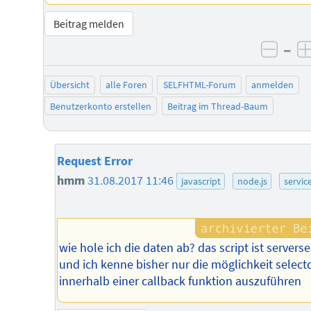
Beitrag melden
–
negat
Übersicht
alle Foren
SELFHTML-Forum
anmelden
Benutzerkonto erstellen
Beitrag im Thread-Baum
Request Error
hmm
31.08.2017 11:46
javascript
node.js
servic
wie hole ich die daten ab? das script ist serverse
und ich kenne bisher nur die möglichkeit select
innerhalb einer callback funktion auszuführen