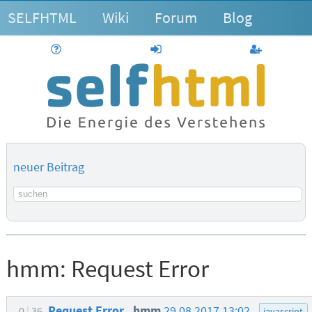
SELFHTML
Wiki
Forum
Blog
Hilfe
anmelden
Benutzerk
neuer Beitrag
Suchbegriff
hmm:
Request Error
Request Error
hmm
29.08.2017 13:02
0
36
javascript