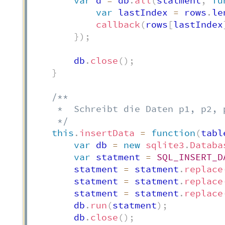
var
 d 
=
 db
.
all
(
statment
,
fu
var
 lastIndex 
=
 rows
.
le
callback
(
rows
[
lastIndex
}
)
;
        db
.
close
(
)
;
}
/**

     *  Schreibt die Daten p1, p2, 
     */
this
.
insertData
=
function
(
tabl
var
 db 
=
new
sqlite3
.
Databa
var
 statment 
=
SQL_INSERT_D
        statment 
=
 statment
.
replace
        statment 
=
 statment
.
replace
        statment 
=
 statment
.
replace
        db
.
run
(
statment
)
;
        db
.
close
(
)
;