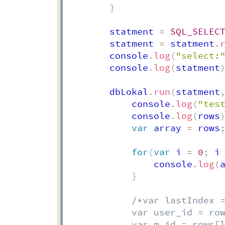
}
        statment 
=
SQL_SELEC
        statment 
=
 statment
.
        console
.
log
(
"select:
        console
.
log
(
statment
        dbLokal
.
run
(
statment
            console
.
log
(
"tes
            console
.
log
(
rows
var
 array 
=
 rows
for
(
var
 i 
=
0
;
 i
                console
.
log
(
}
/*var lastIndex =
            var user_id = row
            var m_id = rows[