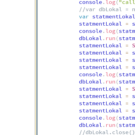
            console
.
log
(
"cal
//var dbLokal = 
var
 statmentLoka
            statmentLokal 
=
 
            console
.
log
(
stat
            dbLokal
.
run
(
stat
            statmentLokal 
=
            statmentLokal 
=
 
            statmentLokal 
=
 
            statmentLokal 
=
 
            console
.
log
(
stat
            dbLokal
.
run
(
stat
            statmentLokal 
=
            statmentLokal 
=
 
            statmentLokal 
=
 
            statmentLokal 
=
 
            console
.
log
(
stat
            dbLokal
.
run
(
stat
//dbLokal.close(