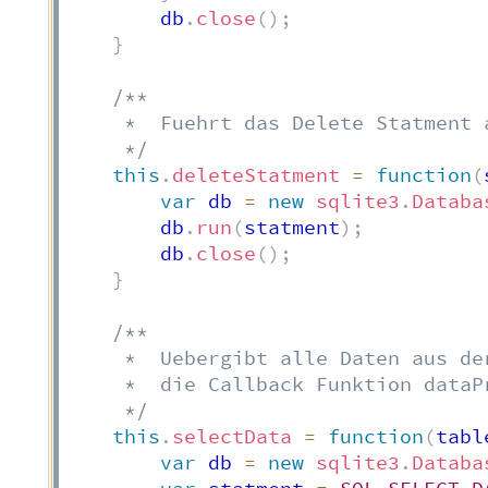
        db
.
close
(
)
;
}
/**

     *  Fuehrt das Delete Statment a
     */
this
.
deleteStatment
=
function
(
var
 db 
=
new
sqlite3
.
Databa
        db
.
run
(
statment
)
;
        db
.
close
(
)
;
}
/**

     *  Uebergibt alle Daten aus de
     *  die Callback Funktion dataPr
     */
this
.
selectData
=
function
(
tabl
var
 db 
=
new
sqlite3
.
Databa