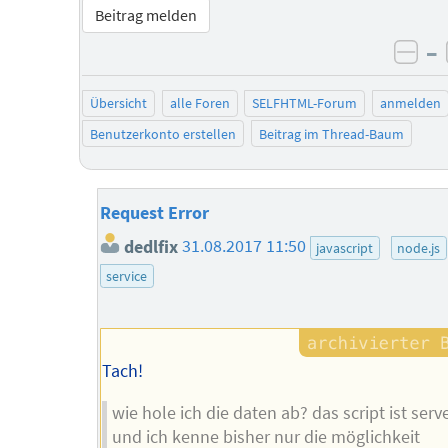
Beitrag melden
–
neg
Übersicht
alle Foren
SELFHTML-Forum
anmelden
Benutzerkonto erstellen
Beitrag im Thread-Baum
Request Error
dedlfix
31.08.2017 11:50
javascript
node.js
service
Tach!
wie hole ich die daten ab? das script ist serve
und ich kenne bisher nur die möglichkeit