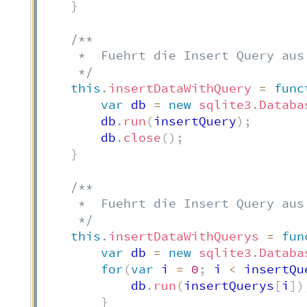
}
/**

     *  Fuehrt die Insert Query aus.
     */
this
.
insertDataWithQuery
=
func
var
 db 
=
new
sqlite3
.
Databa
        db
.
run
(
insertQuery
)
;
        db
.
close
(
)
;
}
/**

     *  Fuehrt die Insert Query aus.
     */
this
.
insertDataWithQuerys
=
fun
var
 db 
=
new
sqlite3
.
Databa
for
(
var
 i 
=
0
;
 i 
<
 insertQu
            db
.
run
(
insertQuerys
[
i
]
)
}