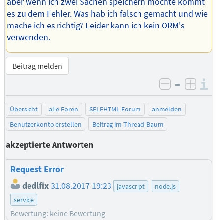
aber wenn ich zwei Sachen speichern möchte kommt
es zu dem Fehler. Was hab ich falsch gemacht und wie
mache ich es richtig? Leider kann ich kein ORM's
verwenden.
Beitrag melden
–
I
negativ be
posit
Übersicht
alle Foren
SELFHTML-Forum
anmelden
Benutzerkonto erstellen
Beitrag im Thread-Baum
akzeptierte Antworten
Request Error
dedlfix
31.08.2017 19:23
javascript
node.js
service
Bewertung: keine Bewertung