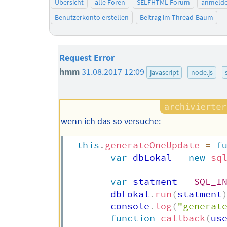
Übersicht
alle Foren
SELFHTML-Forum
anmeld
Benutzerkonto erstellen
Beitrag im Thread-Baum
Request Error
hmm
31.08.2017 12:09
javascript
node.js
wenn ich das so versuche:
this
.
generateOneUpdate
=
f
var
 dbLokal 
=
new
sq
var
 statment 
=
SQL_I
        dbLokal
.
run
(
statment
        console
.
log
(
"generat
function
callback
(
us