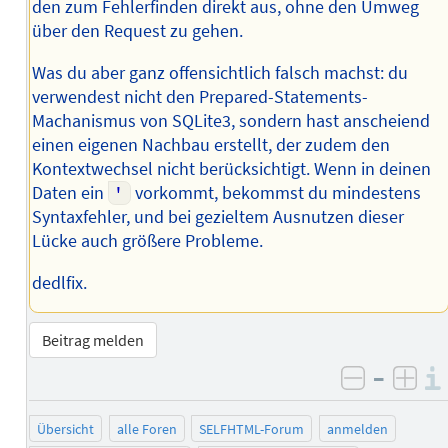
den zum Fehlerfinden direkt aus, ohne den Umweg
über den Request zu gehen.
Was du aber ganz offensichtlich falsch machst: du
verwendest nicht den Prepared-Statements-
Machanismus von SQLite3, sondern hast anscheiend
einen eigenen Nachbau erstellt, der zudem den
Kontextwechsel nicht berücksichtigt. Wenn in deinen
Daten ein
'
vorkommt, bekommst du mindestens
Syntaxfehler, und bei gezieltem Ausnutzen dieser
Lücke auch größere Probleme.
dedlfix.
Beitrag melden
–
negativ 
posi
Übersicht
alle Foren
SELFHTML-Forum
anmelden