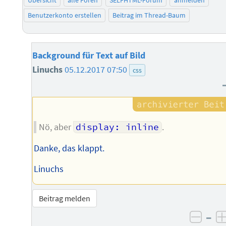
Benutzerkonto erstellen
Beitrag im Thread-Baum
Background für Text auf Bild
Linuchs
05.12.2017 07:50
css
Nö, aber
display: inline
.
Danke, das klappt.
Linuchs
Beitrag melden
–
negat