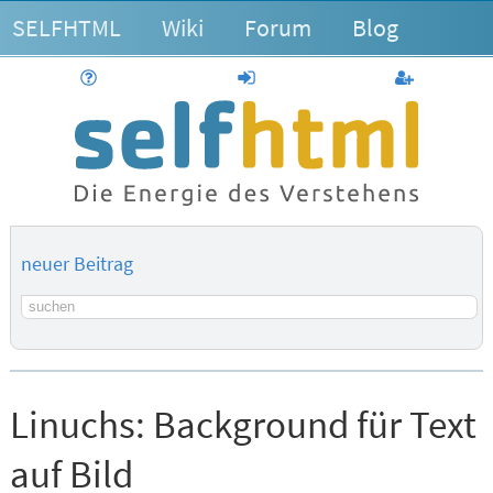
SELFHTML
Wiki
Forum
Blog
Hilfe
anmelden
Benutzerk
neuer Beitrag
Suchbegriff
Linuchs:
Background für Text
auf Bild