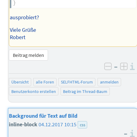
}
ausprobiert?
Viele Grüße
Robert
Beitrag melden
–
negativ 
posi
Übersicht
alle Foren
SELFHTML-Forum
anmelden
Benutzerkonto erstellen
Beitrag im Thread-Baum
Background für Text auf Bild
inline-block
04.12.2017 10:15
css
–