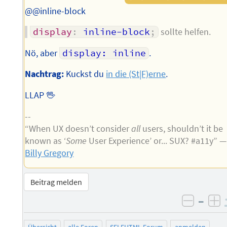
@@inline-block
display
:
 inline-block
;
sollte helfen.
Nö, aber
display: inline
.
Nachtrag:
Kuckst du
in die (St|F)erne
.
LLAP 🖖
--
“When UX doesn’t consider
all
users, shouldn’t it be
known as ‘
Some
User Experience’ or... SUX? #a11y” —
Billy Gregory
Beitrag melden
–
negati
po
Übersicht
alle Foren
SELFHTML-Forum
anmelden