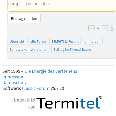
sumpsi - posui - clusi
Beitrag melden
–
negativ 
posi
Übersicht
alle Foren
SELFHTML-Forum
anmelden
Benutzerkonto erstellen
Beitrag im Thread-Baum
Seit 1995 –
Die Energie des Verstehens
Impressum
Datenschutz
Software:
Classic Forum
V5.7.23