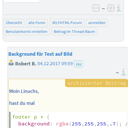
–
I
negativ be
posit
Übersicht
alle Foren
SELFHTML-Forum
anmelden
Benutzerkonto erstellen
Beitrag im Thread-Baum
Background für Text auf Bild
Robert B.
04.12.2017 09:59
css
–
Moin Linuchs,
hast du mal
footer p *
{
background
:
rgba
(
255
,
255
,
255
,
.7
)
;