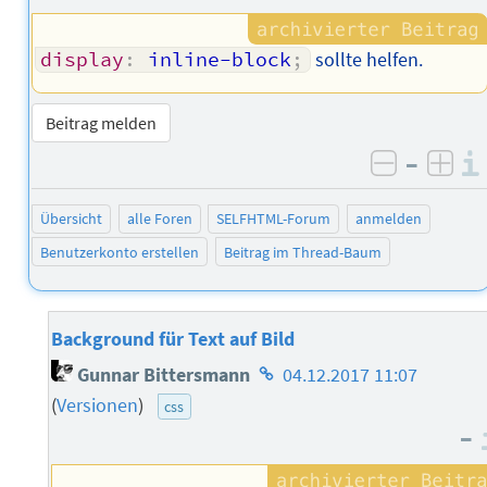
display
:
 inline-block
;
sollte helfen.
Beitrag melden
–
negativ 
posi
Übersicht
alle Foren
SELFHTML-Forum
anmelden
Benutzerkonto erstellen
Beitrag im Thread-Baum
Background für Text auf Bild
Homepage
Gunnar Bittersmann
04.12.2017 11:07
des
(
Versionen
)
css
Autors
–