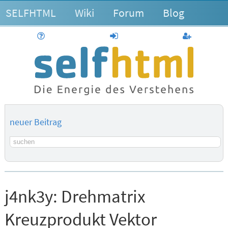
SELFHTML
Wiki
Forum
Blog
Hilfe
anmelden
Benutzerk
neuer Beitrag
Suchbegriff
j4nk3y:
Drehmatrix
Kreuzprodukt Vektor