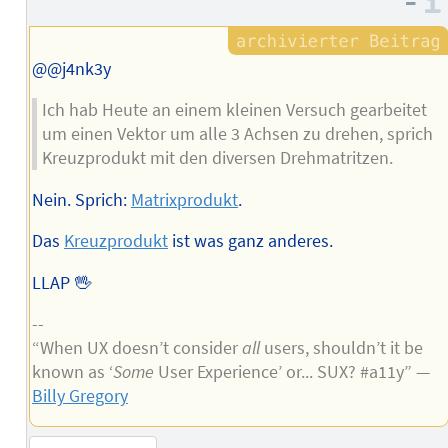
–
@@j4nk3y
Ich hab Heute an einem kleinen Versuch gearbeitet
um einen Vektor um alle 3 Achsen zu drehen, sprich
Kreuzprodukt mit den diversen Drehmatritzen.
Nein. Sprich:
Matrixprodukt
.
Das
Kreuzprodukt
ist was ganz anderes.
LLAP 🖖
--
“When UX doesn’t consider
all
users, shouldn’t it be
known as ‘
Some
User Experience’ or... SUX? #a11y” —
Billy Gregory