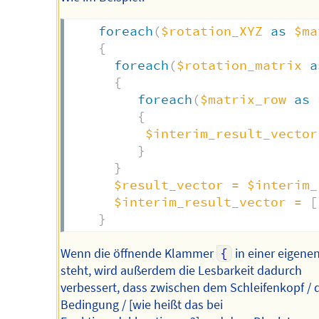
foreach
(
$rotation_XYZ
as
$ma
{
foreach
(
$rotation_matrix
a
{
foreach
(
$matrix_row
as
{
$interim_result_vector
}
}
$result_vector
=
$interim_
$interim_result_vector
=
[
}
Wenn die öffnende Klammer
{
in einer eigenen
steht, wird außerdem die Lesbarkeit dadurch
verbessert, dass zwischen dem Schleifenkopf / 
Bedingung / [wie heißt das bei