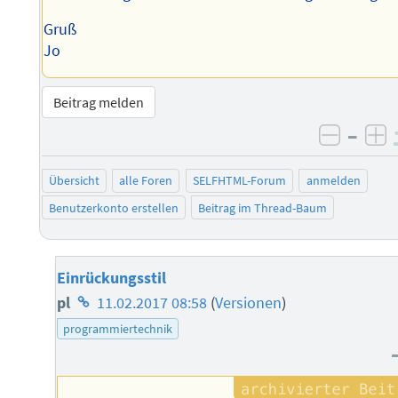
Gruß
Jo
Beitrag melden
–
negati
po
Übersicht
alle Foren
SELFHTML-Forum
anmelden
Benutzerkonto erstellen
Beitrag im Thread-Baum
Einrückungsstil
Homepage
pl
11.02.2017 08:58
(
Versionen
)
des
programmiertechnik
Autors