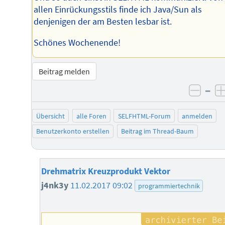
allen Einrückungsstils finde ich Java/Sun als
denjenigen der am Besten lesbar ist.
Schönes Wochenende!
Beitrag melden
–
negat
Übersicht
alle Foren
SELFHTML-Forum
anmelden
Benutzerkonto erstellen
Beitrag im Thread-Baum
Drehmatrix Kreuzprodukt Vektor
j4nk3y
11.02.2017 09:02
programmiertechnik