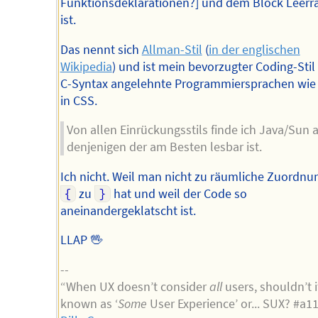
Funktionsdeklarationen?] und dem Block Leer
ist.
Das nennt sich
Allman-Stil
(
in der englischen
Wikipedia
) und ist mein bevorzugter Coding-Stil 
C-Syntax angelehnte Programmiersprachen wie
in CSS.
Von allen Einrückungsstils finde ich Java/Sun a
denjenigen der am Besten lesbar ist.
Ich nicht. Weil man nicht zu räumliche Zuordnu
{
zu
}
hat und weil der Code so
aneinandergeklatscht ist.
LLAP 🖖
--
“When UX doesn’t consider
all
users, shouldn’t i
known as ‘
Some
User Experience’ or... SUX? #a1