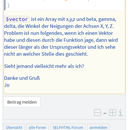
}
$vector
ist ein Array mit x,y,z und beta, gamma,
delta, die Winkel der Neigungen der Achsen X, Y, Z.
Problem ist nun folgendes, wenn ich einen Vektor
habe und diesen durch die Funktion jage, dann wird
dieser länger als der Ursprungsvektor und ich sehe
nicht an welcher Stelle dies geschieht.
Sieht jemand vielleicht mehr als ich?
Danke und Gruß
Jo
Beitrag melden
–
I
negativ be
posit
Übersicht
alle Foren
SELFHTML-Forum
anmelden