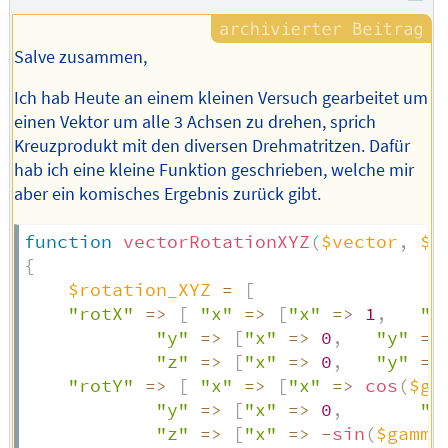
Salve zusammen,
Ich hab Heute an einem kleinen Versuch gearbeitet um
einen Vektor um alle 3 Achsen zu drehen, sprich
Kreuzprodukt mit den diversen Drehmatritzen. Dafür
hab ich eine kleine Funktion geschrieben, welche mir
aber ein komisches Ergebnis zurück gibt.
function
vectorRotationXYZ
(
$vector
,
$b
{
$rotation_XYZ
=
[
"rotX"
=>
[
"x"
=>
[
"x"
=>
1
,
"y
"y"
=>
[
"x"
=>
0
,
"y"
=>
"z"
=>
[
"x"
=>
0
,
"y"
=>
"rotY"
=>
[
"x"
=>
[
"x"
=>
cos
(
$ga
"y"
=>
[
"x"
=>
0
,
"y
"z"
=>
[
"x"
=>
-
sin
(
$gamma