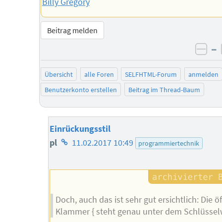
Billy Gregory
Beitrag melden
–
neg
Übersicht
alle Foren
SELFHTML-Forum
anmelden
Benutzerkonto erstellen
Beitrag im Thread-Baum
Einrückungsstil
Homepage
pl
11.02.2017 10:49
programmiertechnik
des
Autors
Doch, auch das ist sehr gut ersichtlich: Die 
Klammer { steht genau unter dem Schlüssel