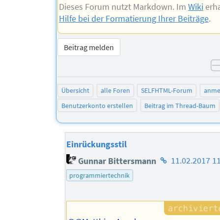
Dieses Forum nutzt Markdown. Im
Wiki
erha
Hilfe bei der Formatierung Ihrer Beiträge
.
Beitrag melden
Übersicht
alle Foren
SELFHTML-Forum
anme
Benutzerkonto erstellen
Beitrag im Thread-Baum
Einrückungsstil
Homepage
Gunnar Bittersmann
11.02.2017 1
des
programmiertechnik
Autors