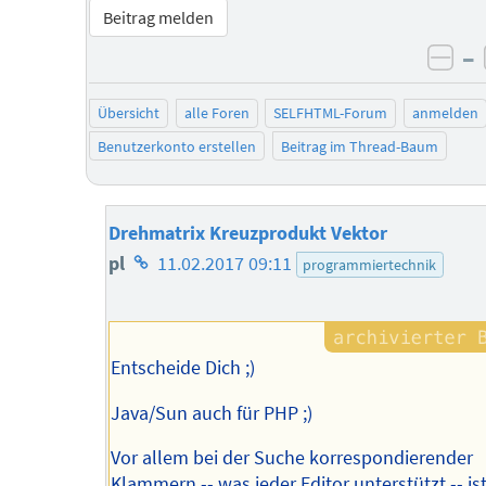
Beitrag melden
–
neg
Übersicht
alle Foren
SELFHTML-Forum
anmelden
Benutzerkonto erstellen
Beitrag im Thread-Baum
Drehmatrix Kreuzprodukt Vektor
Homepage
pl
11.02.2017 09:11
programmiertechnik
des
Autors
Entscheide Dich ;)
Java/Sun auch für PHP ;)
Vor allem bei der Suche korrespondierender
Klammern -- was jeder Editor unterstützt -- ist