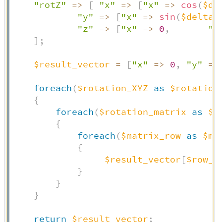
"rotZ"
=>
[
"x"
=>
[
"x"
=>
cos
(
$de
"y"
=>
[
"x"
=>
sin
(
$delta
)
"z"
=>
[
"x"
=>
0
,
"y
]
;
$result_vector
=
[
"x"
=>
0
,
"y"
=>
foreach
(
$rotation_XYZ
as
$rotation
{
foreach
(
$rotation_matrix
as
$r
{
foreach
(
$matrix_row
as
$mu
{
$result_vector
[
$row_k
}
}
}
return
$result_vector
;