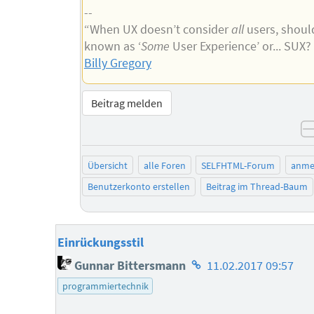
--
“When UX doesn’t consider
all
users, should
known as ‘
Some
User Experience’ or... SUX
Billy Gregory
Beitrag melden
Übersicht
alle Foren
SELFHTML-Forum
anme
Benutzerkonto erstellen
Beitrag im Thread-Baum
Einrückungsstil
Homepage
Gunnar Bittersmann
11.02.2017 09:57
des
programmiertechnik
Autors