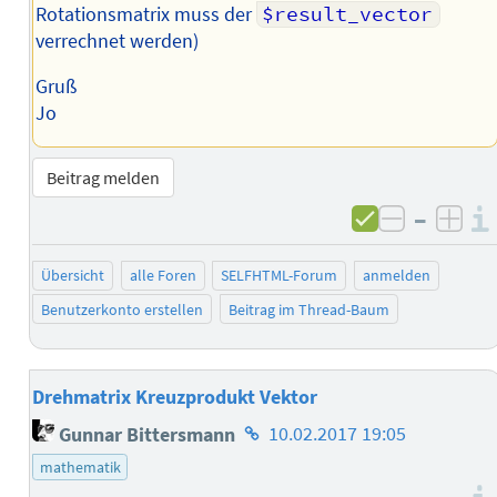
Rotationsmatrix muss der
$result_vector
verrechnet werden)
Gruß
Jo
Beitrag melden
–
negativ 
posi
Übersicht
alle Foren
SELFHTML-Forum
anmelden
Benutzerkonto erstellen
Beitrag im Thread-Baum
Drehmatrix Kreuzprodukt Vektor
Homepage
Gunnar Bittersmann
10.02.2017 19:05
des
mathematik
Autors