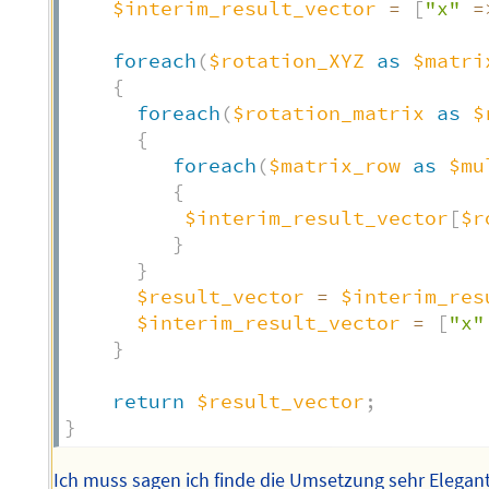
$interim_result_vector
=
[
"x"
=
foreach
(
$rotation_XYZ
as
$matri
{
foreach
(
$rotation_matrix
as
$
{
foreach
(
$matrix_row
as
$mu
{
$interim_result_vector
[
$r
}
}
$result_vector
=
$interim_res
$interim_result_vector
=
[
"x"
}
return
$result_vector
;
}
Ich muss sagen ich finde die Umsetzung sehr Elegant