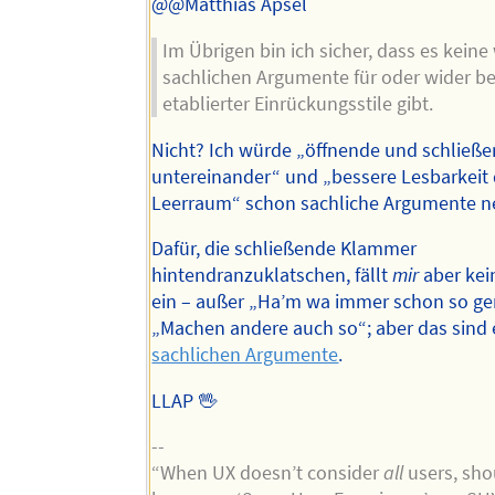
@@Matthias Apsel
Im Übrigen bin ich sicher, dass es keine 
sachlichen Argumente für oder wider b
etablierter Einrückungsstile gibt.
Nicht? Ich würde „öffnende und schlie
untereinander“ und „bessere Lesbarkeit
Leerraum“ schon sachliche Argumente n
Dafür, die schließende Klammer
hintendranzuklatschen, fällt
mir
aber kei
ein – außer „Ha’m wa immer schon so g
„Machen andere auch so“; aber das sind
sachlichen Argumente
.
LLAP 🖖
--
“When UX doesn’t consider
all
users, shou