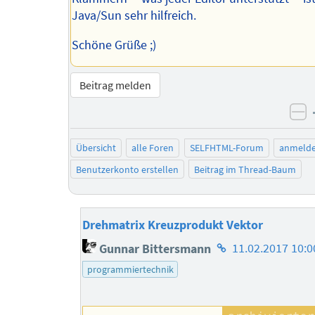
Java/Sun sehr hilfreich.
Schöne Grüße ;)
Beitrag melden
ne
Übersicht
alle Foren
SELFHTML-Forum
anmeld
Benutzerkonto erstellen
Beitrag im Thread-Baum
Drehmatrix Kreuzprodukt Vektor
Homepage
Gunnar Bittersmann
11.02.2017 10:0
des
programmiertechnik
Autors