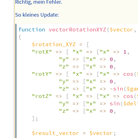
Richtig, mein Fehler.
So kleines Update:
function
vectorRotationXYZ
(
$vector
,
{
$rotation_XYZ
=
[
"rotX"
=>
[
"x"
=>
[
"x"
=>
1
,
"y"
=>
[
"x"
=>
0
,
"z"
=>
[
"x"
=>
0
,
"rotY"
=>
[
"x"
=>
[
"x"
=>
cos
(
"y"
=>
[
"x"
=>
0
,
"z"
=>
[
"x"
=>
-
sin
(
$ga
"rotZ"
=>
[
"x"
=>
[
"x"
=>
cos
(
"y"
=>
[
"x"
=>
sin
(
$del
"z"
=>
[
"x"
=>
0
,
]
;
$result_vector
=
$vector
;