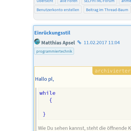
Übersicht
alle Foren
SELFHTML-Forum
anme
Benutzerkonto erstellen
Beitrag im Thread-Baum
Einrückungsstil
Homepage
Matthias Apsel
11.02.2017 11:04
des
programmiertechnik
Autors
Hallo pl,
while

   {

Wie Du sehen kannst, steht die öffnende