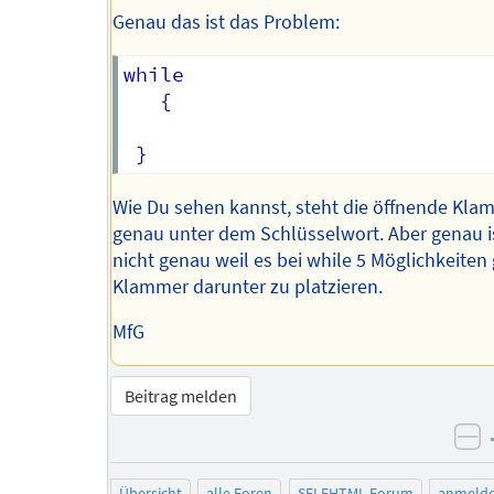
Genau das ist das Problem:
while

   {

Wie Du sehen kannst, steht die öffnende Kla
genau unter dem Schlüsselwort. Aber genau i
nicht genau weil es bei while 5 Möglichkeiten 
Klammer darunter zu platzieren.
MfG
Beitrag melden
ne
Übersicht
alle Foren
SELFHTML-Forum
anmeld