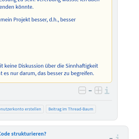
wenden könnte.
ein Projekt besser, d.h., besser
it keine Diskussion über die Sinnhaftigkeit
es nur darum, das besser zu begreifen.
–
Informa
negativ bewerten
positiv bewe
nutzerkonto erstellen
Beitrag im Thread-Baum
Code strukturieren?
–
Info