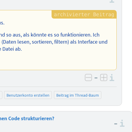
s.
 so aus, als könnte es so funktionieren. Ich
aten lesen, sortieren, filtern) als Interface und
 Datei ab.
–
Info
negativ bewer
positiv b
Benutzerkonto erstellen
Beitrag im Thread-Baum
nen Code strukturieren?
–
I