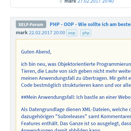
mark
27.02.2017 20:40
0
PHP - OOP - Wie sollte ich am best
SELF-Forum
mark
22.02.2017 20:00
oop
php
Guten Abend,
ich bin neu, was Objektorientierte Programmierung
Tieren, die Laute von sich geben nicht mehr weiter
meinen Anwendungsfall zu übertragen. Mir geht 
Code bestmöglich strukturieren kann und vor alle
##Mein Anwendungsfall: Ich bastle an einer Webo
Als Datengrundlage dienen XML-Dateien, welche 
dazugehörigen "Subreleases" samt Kommentaren 
Features enthält. Das Ganze ist so ausgelegt, da
Anwendungen damit abbilden kann.