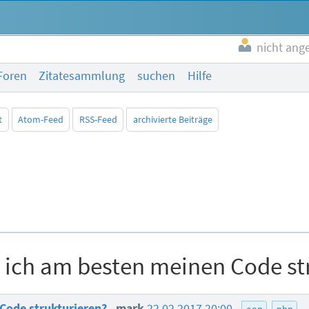
nicht ang
Foren
Zitatesammlung
suchen
Hilfe
t
Atom-Feed
RSS-Feed
archivierte Beiträge
e ich am besten meinen Code st
 Code strukturieren?
mark
22.02.2017 20:00
oop
php