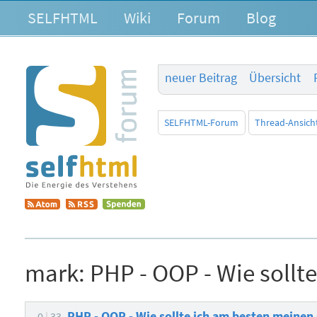
SELFHTML
Wiki
Forum
Blog
neuer Beitrag
Übersicht
SELFHTML-Forum
Thread-Ansich
mark:
PHP - OOP - Wie sollt
PHP - OOP - Wie sollte ich am besten meinen
0
33