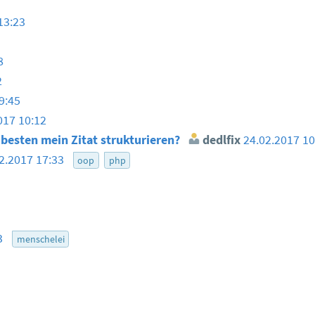
13:23
8
2
9:45
017 10:12
 besten mein Zitat strukturieren?
dedlfix
24.02.2017 1
2.2017 17:33
oop
php
53
menschelei