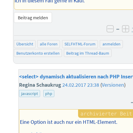
ich in diesem Fall gerne in Kauf.
Beitrag melden
–
negati
po
Übersicht
alle Foren
SELFHTML-Forum
anmelden
Benutzerkonto erstellen
Beitrag im Thread-Baum
<select> dynamisch aktualisieren nach PHP Inser
Regina Schaukrug
24.02.2017 23:38
(
Versionen
)
javascript
php
Eine Option ist auch nur ein HTML-Element.