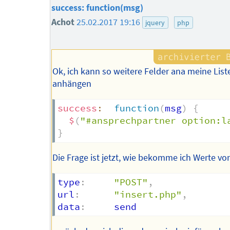
success: function(msg)
Achot
25.02.2017 19:16
jquery
php
Ok, ich kann so weitere Felder ana meine List
anhängen
success
:
function
(
msg
)
{
$
(
"#ansprechpartner option:l
}
Die Frage ist jetzt, wie bekomme ich Werte vo
type
:
"POST"
,
url
:
"insert.php"
,
data
: