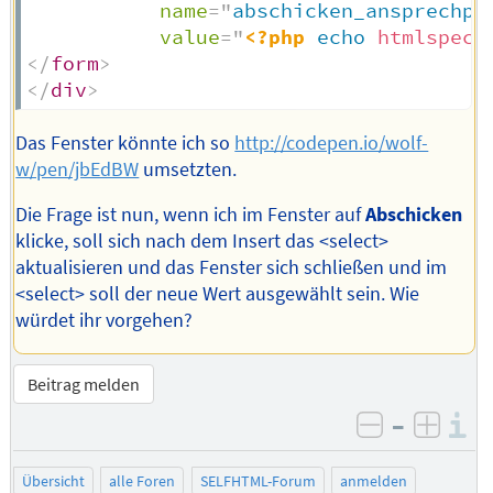
name
=
"
abschicken_ansprechpa
value
=
"
<?php
echo
htmlspeci
</
form
>
</
div
>
Das Fenster könnte ich so
http://codepen.io/wolf-
w/pen/jbEdBW
umsetzten.
Die Frage ist nun, wenn ich im Fenster auf
Abschicken
klicke, soll sich nach dem Insert das <select>
aktualisieren und das Fenster sich schließen und im
<select> soll der neue Wert ausgewählt sein. Wie
würdet ihr vorgehen?
Beitrag melden
–
I
negativ be
posit
Übersicht
alle Foren
SELFHTML-Forum
anmelden