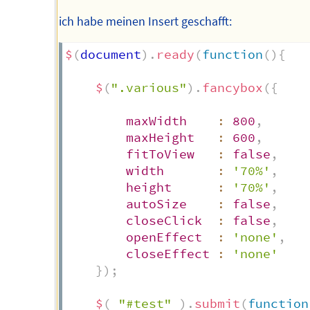
ich habe meinen Insert geschafft:
$
(
document
)
.
ready
(
function
(
)
{
$
(
".various"
)
.
fancybox
(
{
maxWidth
:
800
,
maxHeight
:
600
,
fitToView
:
false
,
width
:
'70%'
,
height
:
'70%'
,
autoSize
:
false
,
closeClick
:
false
,
openEffect
:
'none'
,
closeEffect
:
'none'
}
)
;
$
(
"#test"
)
.
submit
(
function