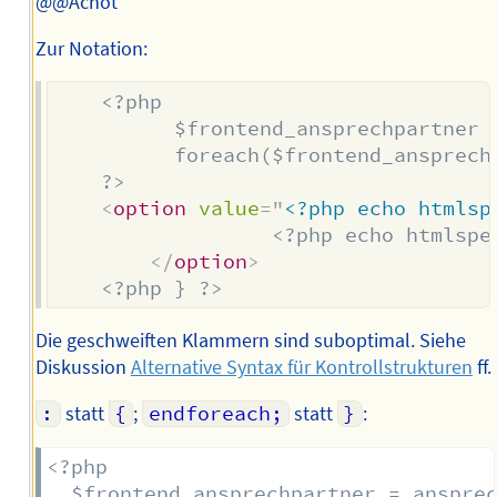
@@Achot
Zur Notation:
<?php 

          $frontend_ansprechpartner =
          foreach($frontend_ansprechp
	?>
<
option
value
=
"
<?php echo htmlsp
<?php echo htmlspe
</
option
>
<?php } ?>
Die geschweiften Klammern sind suboptimal. Siehe
Diskussion
Alternative Syntax für Kontrollstrukturen
ff.
:
statt
{
;
endforeach;
statt
}
:
<?php 

  $frontend_ansprechpartner = ansprec