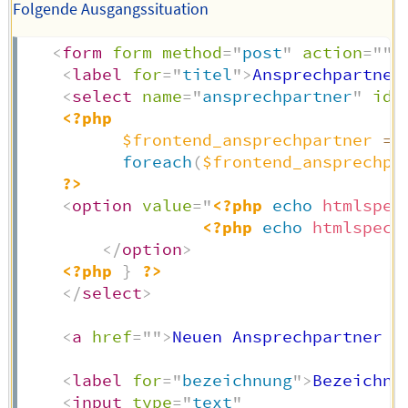
Folgende Ausgangssituation
<
form
form
method
=
"
post
"
action
=
"
"
>
<
label
for
=
"
titel
"
>
Ansprechpartner
<
select
name
=
"
ansprechpartner
"
id
=
<?php
$frontend_ansprechpartner
=
foreach
(
$frontend_ansprechpa
?>
<
option
value
=
"
<?php
echo
htmlspec
<?php
echo
htmlspeci
</
option
>
<?php
}
?>
</
select
>
<
a
href
=
"
"
>
Neuen Ansprechpartner h
<
label
for
=
"
bezeichnung
"
>
Bezeichnu
<
input
type
=
"
text
"