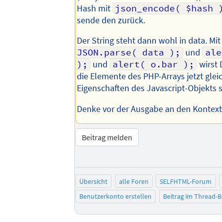
Hash mit
json_encode( $hash 
sende den zurück.
Der String steht dann wohl in data. Mi
JSON.parse( data );
und
ale
);
und
alert( o.bar );
wirst 
die Elemente des PHP-Arrays jetzt gle
Eigenschaften des Javascript-Objekts s
Denke vor der Ausgabe an den Kontext
Beitrag melden
Übersicht
alle Foren
SELFHTML-Forum
Benutzerkonto erstellen
Beitrag im Thread-