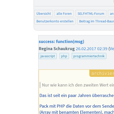
Übersicht
alle Foren
SELFHTML-Forum
an
Benutzerkonto erstellen
Beitrag im Thread-Ba
success: function(msg)
Regina Schaukrug
26.02.2017 02:39
(
Ve
javascript
php
programmiertechnik
Nur wie kann ich den zweiten Wert e
Das ist seit ein paar Jahren überrasche
Pack mit PHP die Daten vor dem Sende
(Array mit benamten Elementen), mac