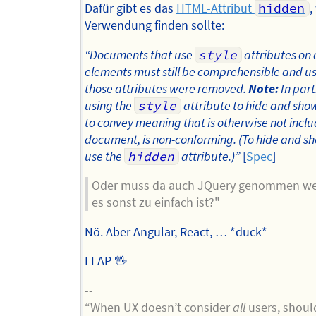
Dafür gibt es das
HTML-Attribut
hidden
,
Verwendung finden sollte:
“Documents that use
style
attributes on a
elements must still be comprehensible and us
those attributes were removed.
Note:
In part
using the
style
attribute to hide and show
to convey meaning that is otherwise not inclu
document, is non-conforming. (To hide and s
use the
hidden
attribute.)”
[
Spec
]
Oder muss da auch JQuery genommen wer
es sonst zu einfach ist?"
Nö. Aber Angular, React, … *duck*
LLAP 🖖
--
“When UX doesn’t consider
all
users, should