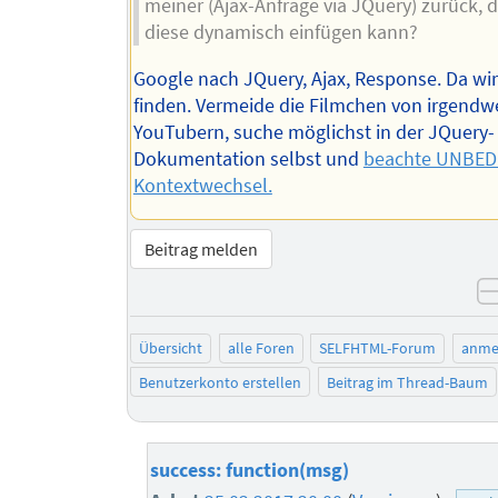
meiner (Ajax-Anfrage via JQuery) zurück, d
diese dynamisch einfügen kann?
Google nach JQuery, Ajax, Response. Da wir
finden. Vermeide die Filmchen von irgendw
YouTubern, suche möglichst in der JQuery-
Dokumentation selbst und
beachte UNBED
Kontextwechsel.
Beitrag melden
Übersicht
alle Foren
SELFHTML-Forum
anme
Benutzerkonto erstellen
Beitrag im Thread-Baum
success: function(msg)