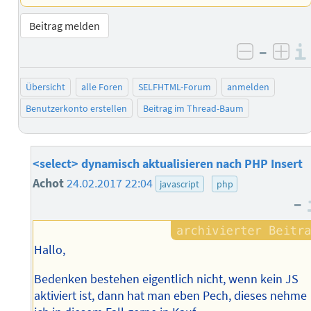
Beitrag melden
–
negativ 
posi
Übersicht
alle Foren
SELFHTML-Forum
anmelden
Benutzerkonto erstellen
Beitrag im Thread-Baum
<select> dynamisch aktualisieren nach PHP Insert
Achot
24.02.2017 22:04
javascript
php
–
Hallo,
Bedenken bestehen eigentlich nicht, wenn kein JS
aktiviert ist, dann hat man eben Pech, dieses nehme