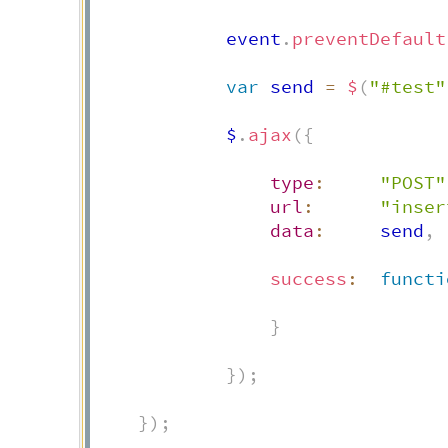
			event
.
preventDefault
var
 send 
=
$
(
"#test"
			$
.
ajax
(
{
type
:
"POST"
url
:
"inser
data
:
     send
,
success
:
functi
}
}
)
;
}
)
;