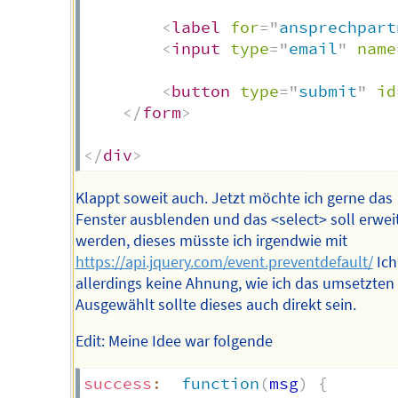
<
label
for
=
"
ansprechpart
<
input
type
=
"
email
"
name
<
button
type
=
"
submit
"
id
</
form
>
</
div
>
Klappt soweit auch. Jetzt möchte ich gerne das
Fenster ausblenden und das <select> soll erwei
werden, dieses müsste ich irgendwie mit
https://api.jquery.com/event.preventdefault/
Ich
allerdings keine Ahnung, wie ich das umsetzten 
Ausgewählt sollte dieses auch direkt sein.
Edit: Meine Idee war folgende
success
:
function
(
msg
)
{