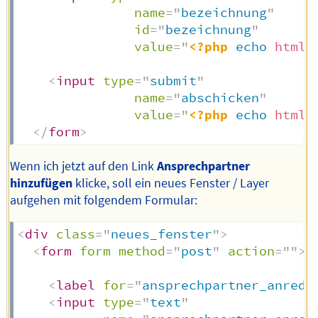
name
=
"
bezeichnung
"
id
=
"
bezeichnung
"
value
=
"
<?php
echo
htmls
<
input
type
=
"
submit
"
name
=
"
abschicken
"
value
=
"
<?php
echo
htmls
</
form
>
Wenn ich jetzt auf den Link
Ansprechpartner
hinzufügen
klicke, soll ein neues Fenster / Layer
aufgehen mit folgendem Formular:
<
div
class
=
"
neues_fenster
"
>
<
form
form
method
=
"
post
"
action
=
"
"
>
<
label
for
=
"
ansprechpartner_anrede
<
input
type
=
"
text
"