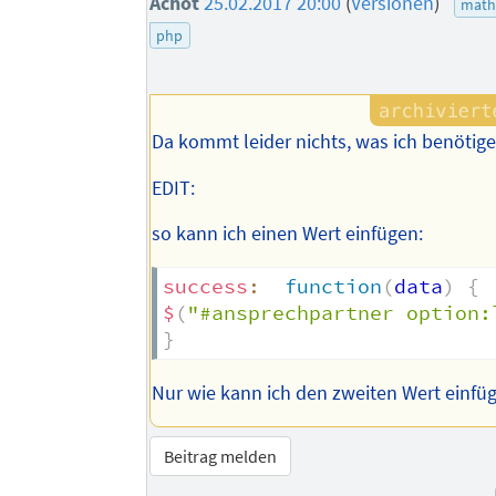
Achot
25.02.2017 20:00
(
Versionen
)
math
php
Da kommt leider nichts, was ich benötige
EDIT:
so kann ich einen Wert einfügen:
success
:
function
(
data
)
{
$
(
"#ansprechpartner option:
}
Nur wie kann ich den zweiten Wert einfü
Beitrag melden