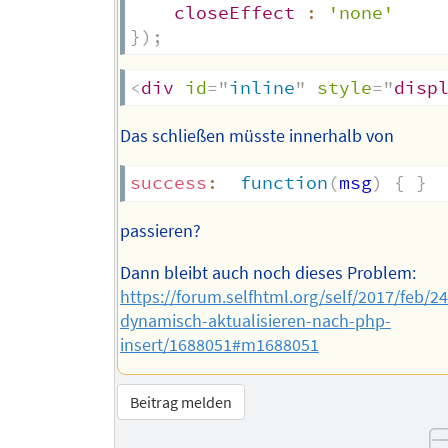
closeEffect
:
'none'
}
)
;
<
div
id
=
"
inline
"
style
=
"
disp
Das schließen müsste innerhalb von
success
:
function
(
msg
)
{
}
passieren?
Dann bleibt auch noch dieses Problem:
https://forum.selfhtml.org/self/2017/feb/24
dynamisch-aktualisieren-nach-php-
insert/1688051#m1688051
Beitrag melden