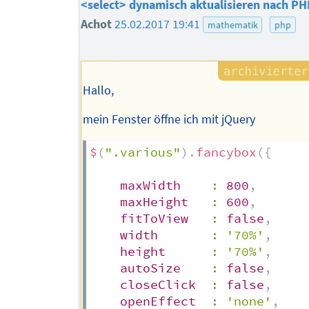
<select> dynamisch aktualisieren nach PH
Achot
25.02.2017 19:41
mathematik
php
Hallo,
mein Fenster öffne ich mit jQuery
$
(
".various"
)
.
fancybox
(
{
maxWidth
:
800
,
maxHeight
:
600
,
fitToView
:
false
,
width
:
'70%'
,
height
:
'70%'
,
autoSize
:
false
,
closeClick
:
false
,
openEffect
:
'none'
,