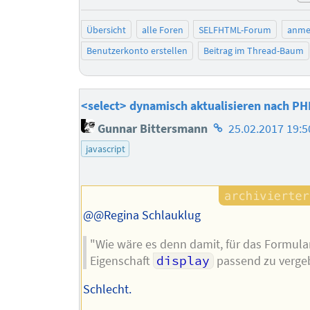
Übersicht
alle Foren
SELFHTML-Forum
anme
Benutzerkonto erstellen
Beitrag im Thread-Baum
<select> dynamisch aktualisieren nach PH
Homepage
Gunnar Bittersmann
25.02.2017 19:5
des
javascript
Autors
@@Regina Schlauklug
"Wie wäre es denn damit, für das Formular
Eigenschaft
display
passend zu verge
Schlecht.