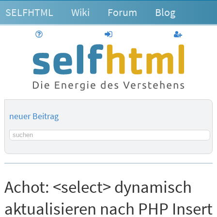
SELFHTML
Wiki
Forum
Blog
Hilfe
anmelden
Benutzerk
neuer Beitrag
Suchbegriff
Achot:
<select> dynamisch
aktualisieren nach PHP Insert