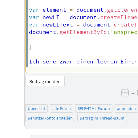
var
 element 
=
 document
.
getElemen
var
 newLI 
=
 document
.
createEleme
var
 newLIText 
=
 document
.
createT
document
.
getElementById
(
'ansprec
}
Ich sehe zwar einen leeren Eintr
Beitrag melden
–
neg
Übersicht
alle Foren
SELFHTML-Forum
anmelden
Benutzerkonto erstellen
Beitrag im Thread-Baum