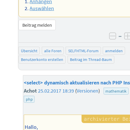
Anhängen
Auswählen
Beitrag melden
–
negat
Übersicht
alle Foren
SELFHTML-Forum
anmelden
Benutzerkonto erstellen
Beitrag im Thread-Baum
<select> dynamisch aktualisieren nach PHP Ins
Achot
25.02.2017 18:39
(
Versionen
)
mathematik
php
Hallo,