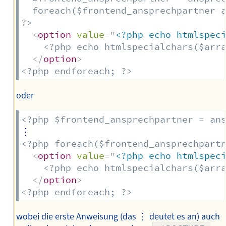
  foreach($frontend_ansprechpartner a
?>
<
option
value
=
"
<?php echo htmlspec
<?php echo htmlspecialchars($arr
</
option
>
<?php endforeach; ?>
oder
<?php $frontend_ansprechpartner = an
<?php foreach($frontend_ansprechpart
<
option
value
=
"
<?php echo htmlspec
<?php echo htmlspecialchars($arr
</
option
>
<?php endforeach; ?>
wobei die erste Anweisung (das ⋮ deutet es an) auch