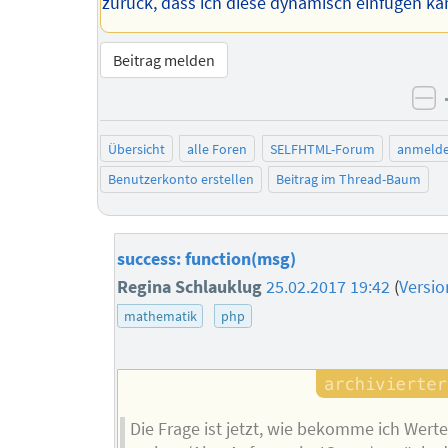
zurück, dass ich diese dynamisch einfügen k
Beitrag melden
ne
Übersicht
alle Foren
SELFHTML-Forum
anmeld
Benutzerkonto erstellen
Beitrag im Thread-Baum
success: function(msg)
Regina Schlauklug
25.02.2017 19:42
(
Versi
mathematik
php
Die Frage ist jetzt, wie bekomme ich Wert