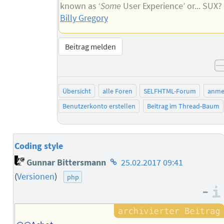
known as ‘
Some
User Experience’ or... SUX
Billy Gregory
Beitrag melden
Übersicht
alle Foren
SELFHTML-Forum
anme
Benutzerkonto erstellen
Beitrag im Thread-Baum
Coding style
Homepage
Gunnar Bittersmann
25.02.2017 09:41
des
(
Versionen
)
php
Autors
–