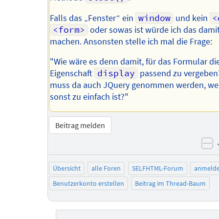
Falls das „Fenster“ ein
window
und kein
<
<form>
oder sowas ist würde ich das dami
machen. Ansonsten stelle ich mal die Frage:
"Wie wäre es denn damit, für das Formular die
Eigenschaft
display
passend zu vergeben
muss da auch JQuery genommen werden, wei
sonst zu einfach ist?"
Beitrag melden
ne
Übersicht
alle Foren
SELFHTML-Forum
anmeld
Benutzerkonto erstellen
Beitrag im Thread-Baum