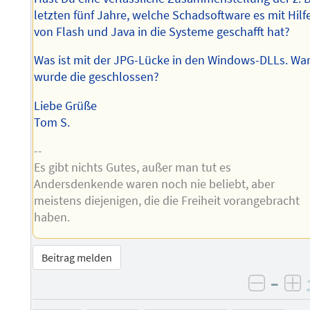
letzten fünf Jahre, welche Schadsoftware es mit Hilf
von Flash und Java in die Systeme geschafft hat?
Was ist mit der JPG-Lücke in den Windows-DLLs. Wa
wurde die geschlossen?
Liebe Grüße
Tom S.
--
Es gibt nichts Gutes, außer man tut es
Andersdenkende waren noch nie beliebt, aber
meistens diejenigen, die die Freiheit vorangebracht
haben.
Beitrag melden
–
negati
po