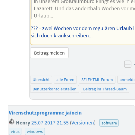
in unserem Großraumbüro klingt es wie in 
Lazarett. Und das anderthalb Wochen vor 
Urlaub...
??? - zwei Wochen vor dem regulären Urlaub 
sich doch krankschreiben...
Beitrag melden
ne
Übersicht
alle Foren
SELFHTML-Forum
anmeld
Benutzerkonto erstellen
Beitrag im Thread-Baum
Virenschutzprogramme ja/nein
Henry
25.07.2017 21:55
(
Versionen
)
software
virus
windows