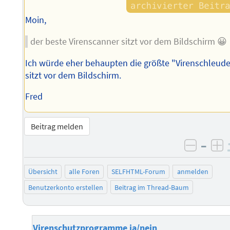
Moin,
der beste Virenscanner sitzt vor dem Bildschirm 😀
Ich würde eher behaupten die größte "Virenschleude
sitzt vor dem Bildschirm.
Fred
Beitrag melden
–
negati
po
Übersicht
alle Foren
SELFHTML-Forum
anmelden
Benutzerkonto erstellen
Beitrag im Thread-Baum
Virenschutzprogramme ja/nein