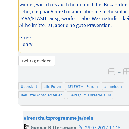
wieder, wie ich es auch heute noch bei Bekannten
sehe, ein paar Viren/Trojaner, aber nie mehr seit ic
JAVA/FLASH rausgeworfen habe. Was natürlich ke
Allheilmittel ist, aber eine gute Prävention.
Gruss
Henry
Beitrag melden
–
negat
Übersicht
alle Foren
SELFHTML-Forum
anmelden
Benutzerkonto erstellen
Beitrag im Thread-Baum
Virenschutzprogramme ja/nein
Homepage
Gunnar Bittersmann
26.07.2017 17:15