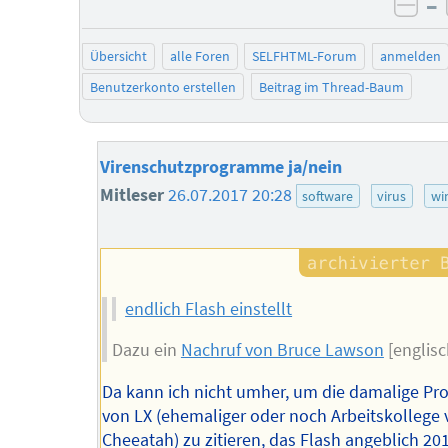
–
neg
Übersicht
alle Foren
SELFHTML-Forum
anmelden
Benutzerkonto erstellen
Beitrag im Thread-Baum
Virenschutzprogramme ja/nein
Mitleser
26.07.2017 20:28
software
virus
wi
endlich Flash einstellt
Dazu ein
Nachruf von Bruce Lawson
[englisc
Da kann ich nicht umher, um die damalige P
von LX (ehemaliger oder noch Arbeitskollege
Cheeatah) zu zitieren, das Flash angeblich 20