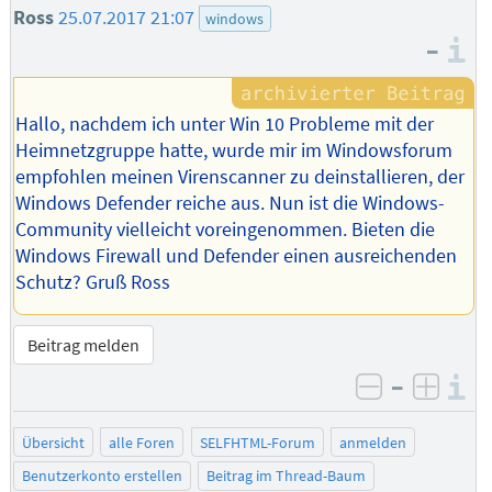
Ross
25.07.2017 21:07
windows
–
I
Hallo, nachdem ich unter Win 10 Probleme mit der
Heimnetzgruppe hatte, wurde mir im Windowsforum
empfohlen meinen Virenscanner zu deinstallieren, der
Windows Defender reiche aus. Nun ist die Windows-
Community vielleicht voreingenommen. Bieten die
Windows Firewall und Defender einen ausreichenden
Schutz? Gruß Ross
Beitrag melden
–
I
negativ be
posit
Übersicht
alle Foren
SELFHTML-Forum
anmelden
Benutzerkonto erstellen
Beitrag im Thread-Baum