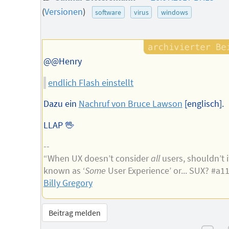
des
(
Versionen
)
software
virus
windows
Autors
@@Henry
endlich Flash einstellt
Dazu ein
Nachruf von Bruce Lawson
[englisch].
LLAP 🖖
--
“When UX doesn’t consider
all
users, shouldn’t i
known as ‘
Some
User Experience’ or... SUX? #a1
Billy Gregory
Beitrag melden