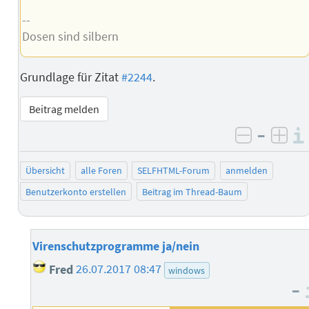
--
Dosen sind silbern
Grundlage für Zitat
#2244
.
Beitrag melden
–
negativ 
posi
Übersicht
alle Foren
SELFHTML-Forum
anmelden
Benutzerkonto erstellen
Beitrag im Thread-Baum
Virenschutzprogramme ja/nein
Fred
26.07.2017 08:47
windows
–