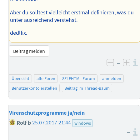
Aber du solltest vielleicht erstmal definieren, was du
unter ausreichend verstehst.
dedlfix.
Beitrag melden
–
negativ 
posi
Übersicht
alle Foren
SELFHTML-Forum
anmelden
Benutzerkonto erstellen
Beitrag im Thread-Baum
Virenschutzprogramme ja/nein
Rolf b
25.07.2017 21:44
windows
–