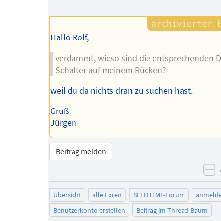
des
Autors
Hallo Rolf,
verdammt, wieso sind die entsprechenden D
Schalter auf meinem Rücken?
weil du da nichts dran zu suchen hast.
Gruß
Jürgen
Beitrag melden
ne
Übersicht
alle Foren
SELFHTML-Forum
anmeld
Benutzerkonto erstellen
Beitrag im Thread-Baum