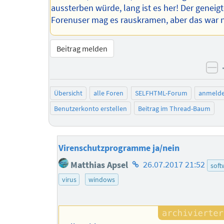
aussterben würde, lang ist es her! Der geneig
Forenuser mag es rauskramen, aber das war n
Beitrag melden
ne
Übersicht
alle Foren
SELFHTML-Forum
anmeld
Benutzerkonto erstellen
Beitrag im Thread-Baum
Virenschutzprogramme ja/nein
Homepage
Matthias Apsel
26.07.2017 21:52
soft
des
virus
windows
Autors