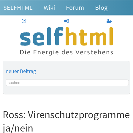
SELFHTML
Wiki
Forum
Blog
Hilfe
anmelden
Benutzerk
neuer Beitrag
Suchbegriff
Ross:
Virenschutzprogramme
ja/nein