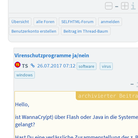
–
negativ 
posi
Übersicht
alle Foren
SELFHTML-Forum
anmelden
Benutzerkonto erstellen
Beitrag im Thread-Baum
Virenschutzprogramme ja/nein
Homepage
TS
26.07.2017 07:12
software
virus
des
windows
Autors
–
Hello,
ist WannaCry(pt) über Flash oder Java in die System
gelangt?
Hast Du eine verlässliche Zusammenstellung der z. B