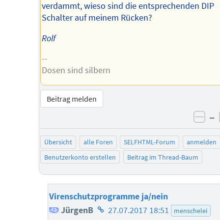
verdammt, wieso sind die entsprechenden DIP
Schalter auf meinem Rücken?
Rolf
--
Dosen sind silbern
Beitrag melden
–
neg
Übersicht
alle Foren
SELFHTML-Forum
anmelden
Benutzerkonto erstellen
Beitrag im Thread-Baum
Virenschutzprogramme ja/nein
Homepage
JürgenB
27.07.2017 18:51
menschelei