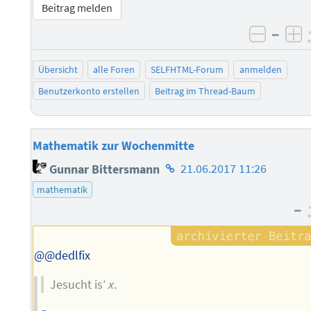
Beitrag melden
–
negati
po
Übersicht
alle Foren
SELFHTML-Forum
anmelden
Benutzerkonto erstellen
Beitrag im Thread-Baum
Mathematik zur Wochenmitte
Homepage
Gunnar Bittersmann
21.06.2017 11:26
des
mathematik
Autors
–
@@dedlfix
Jesucht is’
x
.