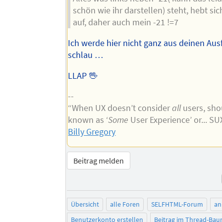
schön wie ihr darstellen) steht, hebt si
auf, daher auch mein -21 !=7
Ich werde hier nicht ganz aus deinen Au
schlau …
LLAP 🖖
--
“When UX doesn’t consider
all
users, shou
known as ‘
Some
User Experience’ or... S
Billy Gregory
Beitrag melden
Übersicht
alle Foren
SELFHTML-Forum
an
Benutzerkonto erstellen
Beitrag im Thread-Ba