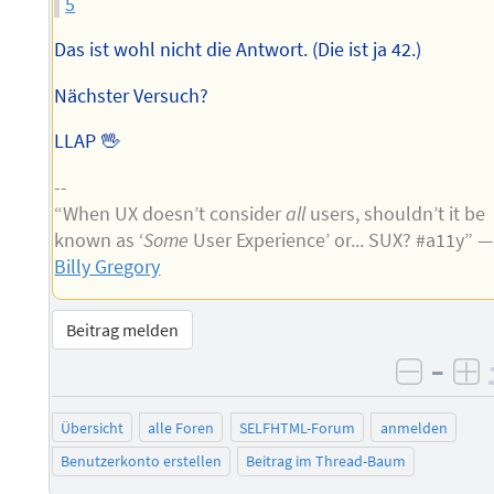
5
Das ist wohl nicht die Antwort. (Die ist ja 42.)
Nächster Versuch?
LLAP 🖖
--
“When UX doesn’t consider
all
users, shouldn’t it be
known as ‘
Some
User Experience’ or... SUX? #a11y” —
Billy Gregory
Beitrag melden
–
negati
po
Übersicht
alle Foren
SELFHTML-Forum
anmelden
Benutzerkonto erstellen
Beitrag im Thread-Baum