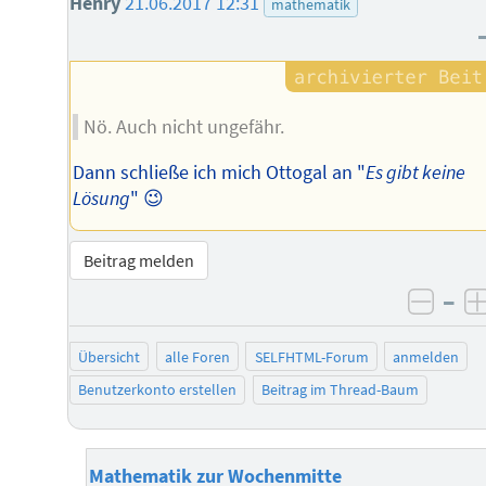
Henry
21.06.2017 12:31
mathematik
Nö. Auch nicht ungefähr.
Dann schließe ich mich Ottogal an "
Es gibt keine
Lösung
" 😉
Beitrag melden
–
negat
Übersicht
alle Foren
SELFHTML-Forum
anmelden
Benutzerkonto erstellen
Beitrag im Thread-Baum
Mathematik zur Wochenmitte