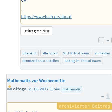
CK
--
https://wwwtech.de/about
Beitrag melden
–
neg
Übersicht
alle Foren
SELFHTML-Forum
anmelden
Benutzerkonto erstellen
Beitrag im Thread-Baum
Mathematik zur Wochenmitte
ottogal
21.06.2017 11:44
mathematik
–