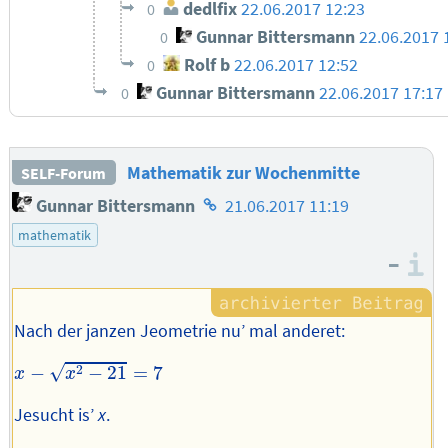
dedlfix
22.06.2017 12:23
0
Gunnar Bittersmann
22.06.2017 
0
Rolf b
22.06.2017 12:52
0
Gunnar Bittersmann
22.06.2017 17:17
0
Mathematik zur Wochenmitte
SELF-Forum
Homepage
Gunnar Bittersmann
21.06.2017 11:19
des
mathematik
Autors
–
I
Nach der janzen Jeometrie nu’ mal anderet:
x
−
x
2
−
21
=
7
√
2
−
−
21
=
7
x
x
Jesucht is’
x
.