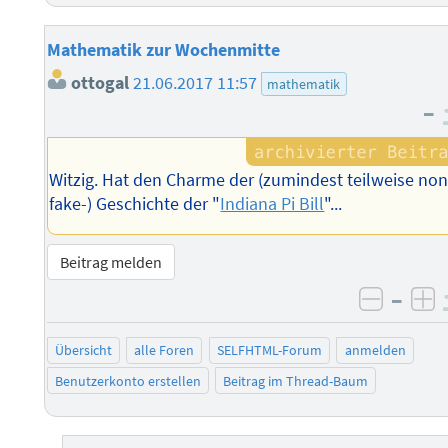
Mathematik zur Wochenmitte
ottogal
21.06.2017 11:57
mathematik
–
Witzig. Hat den Charme der (zumindest teilweise non
fake-) Geschichte der "
Indiana Pi Bill
"...
Beitrag melden
–
negati
po
Übersicht
alle Foren
SELFHTML-Forum
anmelden
Benutzerkonto erstellen
Beitrag im Thread-Baum