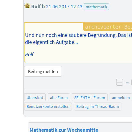
Rolf b
21.06.2017 12:43
mathematik
Und nun noch eine saubere Begründung. Das is
die eigentlich Aufgabe...
Rolf
Beitrag melden
–
neg
Übersicht
alle Foren
SELFHTML-Forum
anmelden
Benutzerkonto erstellen
Beitrag im Thread-Baum
Mathematik zur Wochenmitte