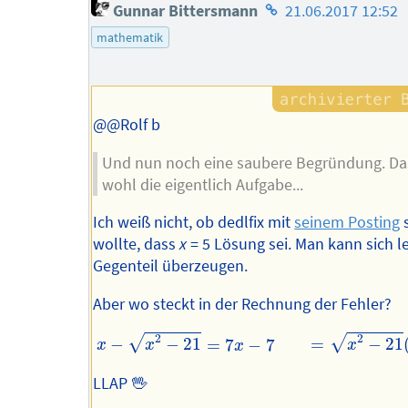
Homepage
Gunnar Bittersmann
21.06.2017 12:52
des
mathematik
Autors
@@Rolf b
Und nun noch eine saubere Begründung. Das
wohl die eigentlich Aufgabe...
Ich weiß nicht, ob dedlfix mit
seinem Posting
wollte, dass
x
= 5 Lösung sei. Man kann sich l
Gegenteil überzeugen.
Aber wo steckt in der Rechnung der Fehler?
x
−
x
2
−
21
=
7
x
−
7
=
x
2
−
21
(
x
−
7
)
2
=
x
2
−
21
x
2
−
14
x
+
49
2
2
√
√
−
−
21
=
−
21
=
7
−
7
x
x
x
x
LLAP 🖖