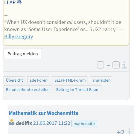
LLAP 🖖
--
“When UX doesn’t consider
all
users, shouldn’t it be
known as ‘
Some
User Experience’ or... SUX? #a11y” —
Billy Gregory
Beitrag melden
–
I
negativ be
posit
Übersicht
alle Foren
SELFHTML-Forum
anmelden
Benutzerkonto erstellen
Beitrag im Thread-Baum
Mathematik zur Wochenmitte
dedlfix
21.06.2017 11:22
mathematik
+2