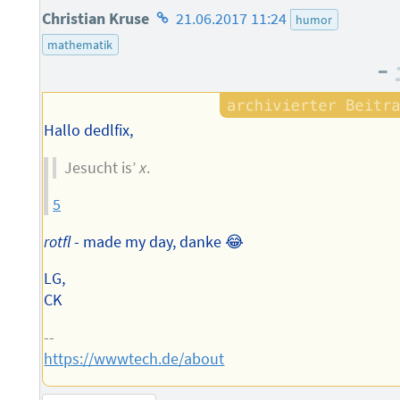
Homepage
Christian Kruse
21.06.2017 11:24
humor
des
mathematik
–
Autors
Hallo dedlfix,
Jesucht is’
x
.
5
rotfl
- made my day, danke 😂
LG,
CK
--
https://wwwtech.de/about