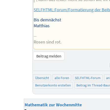
SELFHTML:Forum/Formatierung der Beit
Bis demnächst
Matthias
--
Rosen sind rot.
Beitrag melden
Übersicht
alle Foren
SELFHTML-Forum
an
Benutzerkonto erstellen
Beitrag im Thread-Ba
Mathematik zur Wochenmitte