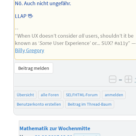
Nö. Auch nicht ungefähr.
LLAP 🖖
--
“When UX doesn’t consider
all
users, shouldn’t it be
known as ‘
Some
User Experience’ or... SUX? #a11y” —
Billy Gregory
Beitrag melden
–
negati
po
Übersicht
alle Foren
SELFHTML-Forum
anmelden
Benutzerkonto erstellen
Beitrag im Thread-Baum
Mathematik zur Wochenmitte