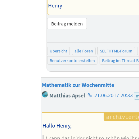
Henry
Beitrag melden
Übersicht
alle Foren
SELFHTML-Forum
Benutzerkonto erstellen
Beitrag im Thread-
Mathematik zur Wochenmitte
Homepage
Matthias Apsel
21.06.2017 20:33
m
des
Autors
Hallo Henry,
( kann das leider nicht so schön wie ihr 