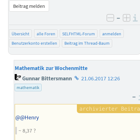
Beitrag melden
–
negativ 
posi
Übersicht
alle Foren
SELFHTML-Forum
anmelden
Benutzerkonto erstellen
Beitrag im Thread-Baum
Mathematik zur Wochenmitte
Homepage
Gunnar Bittersmann
21.06.2017 12:26
des
mathematik
Autors
–
@@Henry
~ 8,37 ?