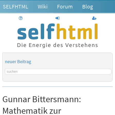
SELFHTML
Wiki
Forum
Blog
Hilfe
anmelden
Benutzerk
neuer Beitrag
Suchbegriff
Gunnar Bittersmann:
Mathematik zur