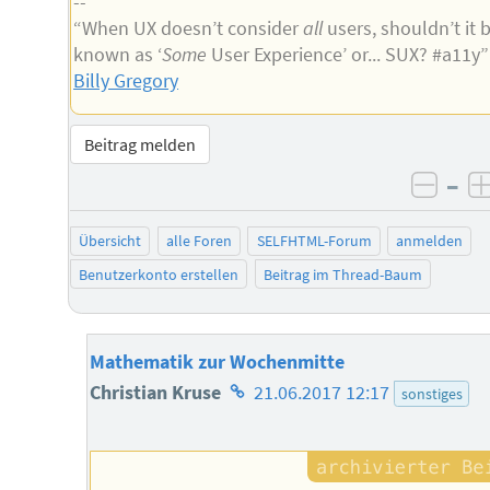
--
“When UX doesn’t consider
all
users, shouldn’t it 
known as ‘
Some
User Experience’ or... SUX? #a11y
Billy Gregory
Beitrag melden
–
negat
Übersicht
alle Foren
SELFHTML-Forum
anmelden
Benutzerkonto erstellen
Beitrag im Thread-Baum
Mathematik zur Wochenmitte
Homepage
Christian Kruse
21.06.2017 12:17
sonstiges
des
Autors