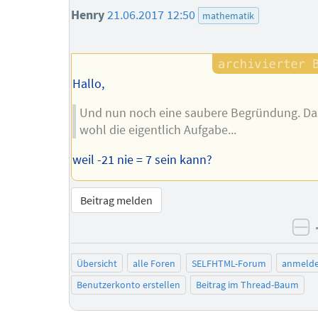
Henry
21.06.2017 12:50
mathematik
Hallo,
Und nun noch eine saubere Begründung. Das
wohl die eigentlich Aufgabe...
weil -21 nie = 7 sein kann?
Beitrag melden
ne
Übersicht
alle Foren
SELFHTML-Forum
anmeld
Benutzerkonto erstellen
Beitrag im Thread-Baum