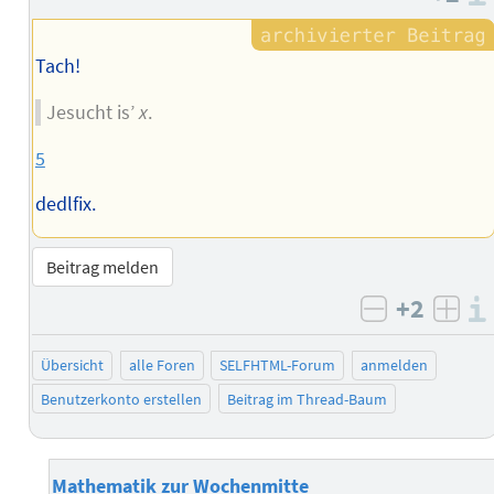
Tach!
Jesucht is’
x
.
5
dedlfix.
Beitrag melden
+2
negativ b
posi
Übersicht
alle Foren
SELFHTML-Forum
anmelden
Benutzerkonto erstellen
Beitrag im Thread-Baum
Mathematik zur Wochenmitte