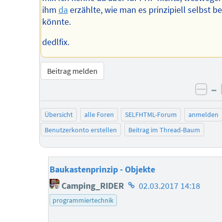
ihm
da
erzählte, wie man es prinzipiell selbst b
könnte.
dedlfix.
Beitrag melden
–
neg
Übersicht
alle Foren
SELFHTML-Forum
anmelden
Benutzerkonto erstellen
Beitrag im Thread-Baum
Baukastenprinzip - Objekte
Homepage
Camping_RIDER
02.03.2017 14:18
des
programmiertechnik
Autors