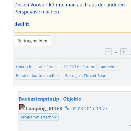
Diesen Vorwurf könnte man auch aus der anderen
Perspektive machen.
dedlfix.
Beitrag melden
–
negati
po
Übersicht
alle Foren
SELFHTML-Forum
anmelden
Benutzerkonto erstellen
Beitrag im Thread-Baum
Baukastenprinzip - Objekte
Homepage
Camping_RIDER
02.03.2017 13:27
des
programmiertechnik
Autors