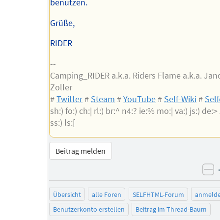
benutzen.
Grüße,
RIDER
--
Camping_RIDER a.k.a. Riders Flame a.k.a. Jan
Zoller
#
Twitter
#
Steam
#
YouTube
#
Self-Wiki
#
Sel
sh:) fo:) ch:| rl:) br:^ n4:? ie:% mo:| va:) js:) de:> z
ss:) ls:[
Beitrag melden
ne
Übersicht
alle Foren
SELFHTML-Forum
anmeld
Benutzerkonto erstellen
Beitrag im Thread-Baum