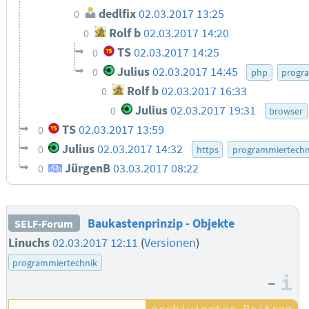
dedlfix
02.03.2017 13:25
0
Rolf b
02.03.2017 14:20
0
TS
02.03.2017 14:25
0
Julius
02.03.2017 14:45
0
php
progr
Rolf b
02.03.2017 16:33
0
Julius
02.03.2017 19:31
0
browser
TS
02.03.2017 13:59
0
Julius
02.03.2017 14:32
0
https
programmiertechn
JürgenB
03.03.2017 08:22
0
Baukastenprinzip - Objekte
SELF-Forum
Linuchs
02.03.2017 12:11
(
Versionen
)
programmiertechnik
–
I