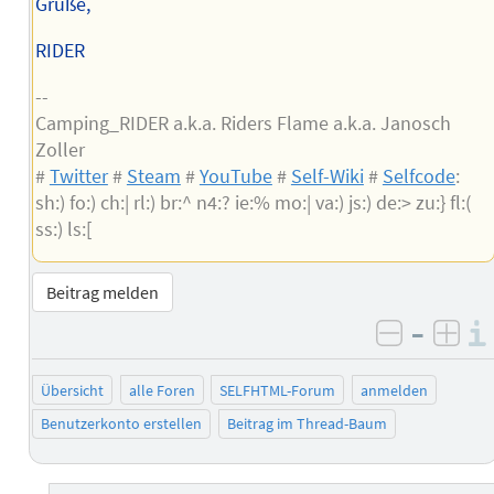
Grüße,
RIDER
--
Camping_RIDER a.k.a. Riders Flame a.k.a. Janosch
Zoller
#
Twitter
#
Steam
#
YouTube
#
Self-Wiki
#
Selfcode
:
sh:) fo:) ch:| rl:) br:^ n4:? ie:% mo:| va:) js:) de:> zu:} fl:(
ss:) ls:[
Beitrag melden
–
negativ 
posi
Übersicht
alle Foren
SELFHTML-Forum
anmelden
Benutzerkonto erstellen
Beitrag im Thread-Baum