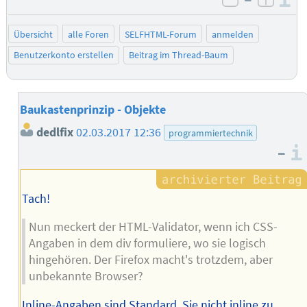
I
negativ be
posit
Übersicht
alle Foren
SELFHTML-Forum
anmelden
Benutzerkonto erstellen
Beitrag im Thread-Baum
Baukastenprinzip - Objekte
dedlfix
02.03.2017 12:36
programmiertechnik
–
Tach!
Nun meckert der HTML-Validator, wenn ich CSS-
Angaben in dem div formuliere, wo sie logisch
hingehören. Der Firefox macht's trotzdem, aber
unbekannte Browser?
Inline-Angaben sind Standard. Sie nicht inline zu