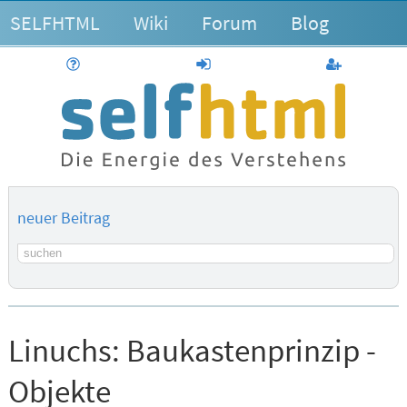
SELFHTML
Wiki
Forum
Blog
Hilfe
anmelden
Benutzerk
neuer Beitrag
Suchbegriff
Linuchs:
Baukastenprinzip -
Objekte