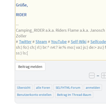
Grüße,
RIDER
--
Camping_RIDER a.k.a. Riders Flame a.k.a. Janosch
Zoller
#
Twitter
#
Steam
#
YouTube
#
Self-Wiki
#
Selfcod
sh:) fo:) ch:| rl:) br:^ n4:? ie:% mo:| va:) js:) de:> zu:} f
ss:) ls:[
Beitrag melden
–
negat
Übersicht
alle Foren
SELFHTML-Forum
anmelden
Benutzerkonto erstellen
Beitrag im Thread-Baum