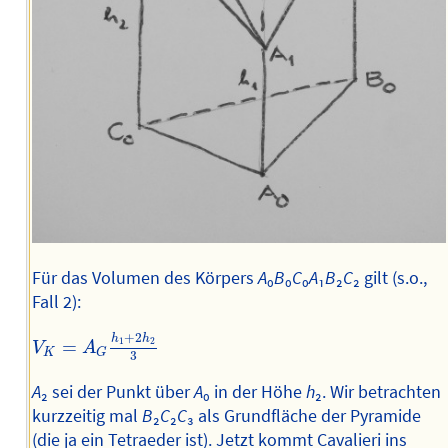
Für das Volumen des Körpers
A
₀
B
₀
C
₀
A
₁
B
₂
C
₂ gilt (s.o.,
Fall 2):
V
K
=
A
G
h
1
+
2
h
2
3
+
2
h
h
1
2
=
V
A
K
G
3
A
₂ sei der Punkt über
A
₀ in der Höhe
h
₂. Wir betrachten
kurzzeitig mal
B
₂
C
₂
C
₃ als Grundfläche der Pyramide
(die ja ein Tetraeder ist). Jetzt kommt Cavalieri ins