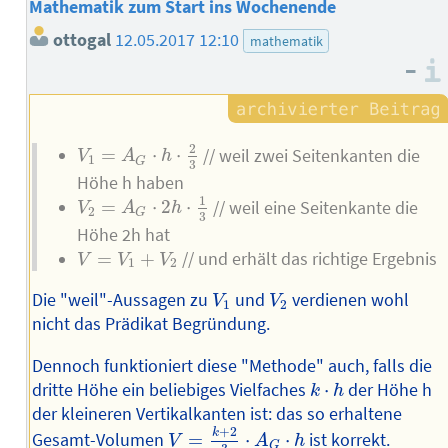
Mathematik zum Start ins Wochenende
ottogal
12.05.2017 12:10
mathematik
–
V
1
=
A
G
⋅
h
⋅
2
3
2
=
⋅
⋅
// weil zwei Seitenkanten die
V
A
h
1
G
3
Höhe h haben
V
2
=
A
G
⋅
2
h
⋅
1
3
1
=
⋅
2
⋅
// weil eine Seitenkante die
V
A
h
2
G
3
Höhe 2h hat
V
=
V
1
+
V
2
=
+
// und erhält das richtige Ergebnis
V
V
V
1
2
V
1
V
2
Die "weil"-Aussagen zu
und
verdienen wohl
V
V
1
2
nicht das Prädikat Begründung.
Dennoch funktioniert diese "Methode" auch, falls die
k
⋅
h
dritte Höhe ein beliebiges Vielfaches
⋅
der Höhe h
k
h
der kleineren Vertikalkanten ist: das so erhaltene
V
=
k
+
2
3
⋅
A
G
⋅
h
+
2
k
Gesamt-Volumen
=
⋅
⋅
ist korrekt.
V
A
h
G