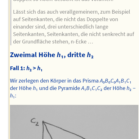
Lässt sich das auch verallgemeinern, zum Beispiel
auf Seitenkanten, die nicht das Doppelte von
einander sind, drei unterschiedlich lange
Seitenkanten, Seitenkanten, die nicht senkrecht auf
der Grundfläche stehen, n-Ecke …
Zweimal Höhe
h
₁, dritte
h
₂
Fall 1:
h
₂ >
h
₁
Wir zerlegen den Körper in das Prisma
A
₀
B
₀
C
₀
A
₁
B
₁
C
₁
der Höhe
h
₁ und die Pyramide
A
₁
B
₁
C
₁
C
₂ der Höhe
h
₂ −
h
₁: