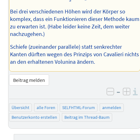
3
Bei drei verschiedenen Höhen wird der Körper so
komplex, dass ein Funktionieren dieser Methode kaum
zu erwarten ist. (Habe leider keine Zeit, dem weiter
nachzugehen.)
Schiefe (zueinander parallele) statt senkrechter
Kanten dürften wegen des Prinzips von Cavalieri nichts
an den erhaltenen Volunina ändern.
Beitrag melden
–
negativ 
posi
Übersicht
alle Foren
SELFHTML-Forum
anmelden
Benutzerkonto erstellen
Beitrag im Thread-Baum