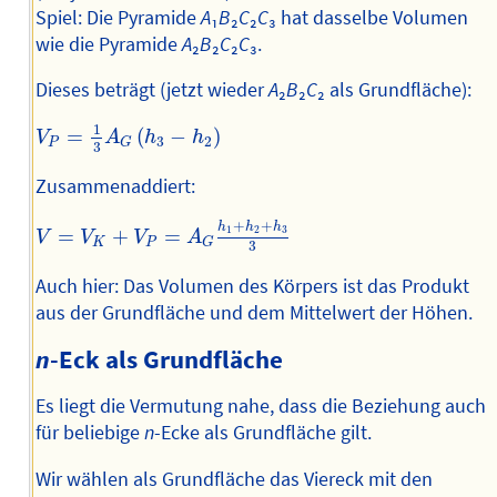
Spiel: Die Pyramide
A
₁
B
₂
C
₂
C
₃ hat dasselbe Volumen
wie die Pyramide
A
₂
B
₂
C
₂
C
₃.
Dieses beträgt (jetzt wieder
A
₂
B
₂
C
₂ als Grundfläche):
V
P
=
1
3
A
G
(
h
3
−
h
2
)
1
=
(
−
)
V
A
h
h
3
2
P
G
3
Zusammenaddiert:
V
=
V
K
+
V
P
=
A
G
h
1
+
h
2
+
h
3
3
+
+
h
h
h
1
2
3
=
+
=
V
V
V
A
K
P
G
3
Auch hier: Das Volumen des Körpers ist das Produkt
aus der Grundfläche und dem Mittelwert der Höhen.
n
-Eck als Grundfläche
Es liegt die Vermutung nahe, dass die Beziehung auch
für beliebige
n
-Ecke als Grundfläche gilt.
Wir wählen als Grundfläche das Viereck mit den