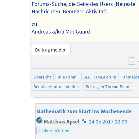
Forums-Suche, die Seite des Users (Neueste
Nachrichten, Benutzer-Aktivität) …
cu,
Andreas a/k/a MudGuard
Beitrag melden
ne
Übersicht
alle Foren
SELFHTML-Forum
anmeld
Benutzerkonto erstellen
Beitrag im Thread-Baum
Mathematik zum Start ins Wochenende
Homepage
Matthias Apsel
14.05.2017 12:06
des
zu diesem forum
Autors