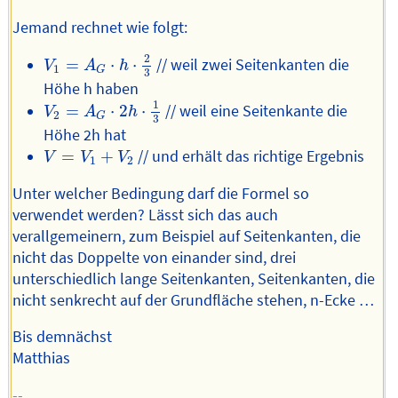
Jemand rechnet wie folgt:
V
1
=
A
G
⋅
h
⋅
2
3
2
=
⋅
⋅
// weil zwei Seitenkanten die
V
A
h
1
G
3
Höhe h haben
V
2
=
A
G
⋅
2
h
⋅
1
3
1
=
⋅
2
⋅
// weil eine Seitenkante die
V
A
h
2
G
3
Höhe 2h hat
V
=
V
1
+
V
2
=
+
// und erhält das richtige Ergebnis
V
V
V
1
2
Unter welcher Bedingung darf die Formel so
verwendet werden? Lässt sich das auch
verallgemeinern, zum Beispiel auf Seitenkanten, die
nicht das Doppelte von einander sind, drei
unterschiedlich lange Seitenkanten, Seitenkanten, die
nicht senkrecht auf der Grundfläche stehen, n-Ecke …
Bis demnächst
Matthias
--