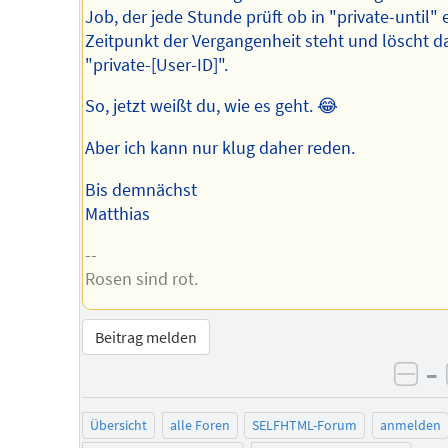
Job, der jede Stunde prüft ob in "private-until" 
Zeitpunkt der Vergangenheit steht und löscht d
"private-[User-ID]".
So, jetzt weißt du, wie es geht. 😂
Aber ich kann nur klug daher reden.
Bis demnächst
Matthias
--
Rosen sind rot.
Beitrag melden
–
neg
Übersicht
alle Foren
SELFHTML-Forum
anmelden