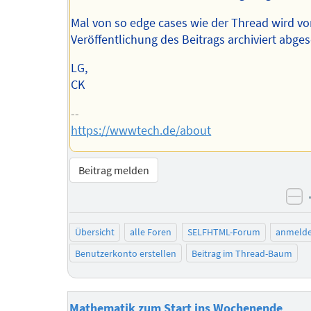
Mal von so edge cases wie der Thread wird vo
Veröffentlichung des Beitrags archiviert abge
LG,
CK
--
https://wwwtech.de/about
Beitrag melden
ne
Übersicht
alle Foren
SELFHTML-Forum
anmeld
Benutzerkonto erstellen
Beitrag im Thread-Baum
Mathematik zum Start ins Wochenende