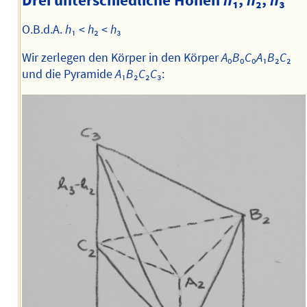
O.B.d.A.
h
₁ <
h
₂ <
h
₃
Wir zerlegen den Körper in den Körper
A
₀
B
₀
C
₀
A
₁
B
₂
C
₂
und die Pyramide
A
₁
B
₂
C
₂
C
₃: