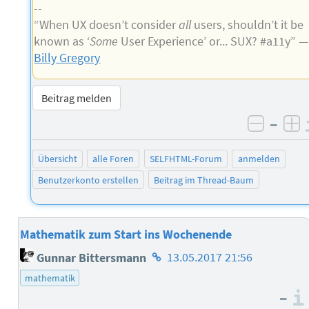
--
“When UX doesn’t consider
all
users, shouldn’t it be
known as ‘
Some
User Experience’ or... SUX? #a11y” —
Billy Gregory
Beitrag melden
–
negati
po
Übersicht
alle Foren
SELFHTML-Forum
anmelden
Benutzerkonto erstellen
Beitrag im Thread-Baum
Mathematik zum Start ins Wochenende
Homepage
Gunnar Bittersmann
13.05.2017 21:56
des
mathematik
Autors
–