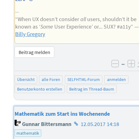
--
“When UX doesn’t consider
all
users, shouldn’t it be
known as ‘
Some
User Experience’ or... SUX? #a11y” —
Billy Gregory
Beitrag melden
–
negati
po
Übersicht
alle Foren
SELFHTML-Forum
anmelden
Benutzerkonto erstellen
Beitrag im Thread-Baum
Mathematik zum Start ins Wochenende
Homepage
Gunnar Bittersmann
12.05.2017 14:18
des
mathematik