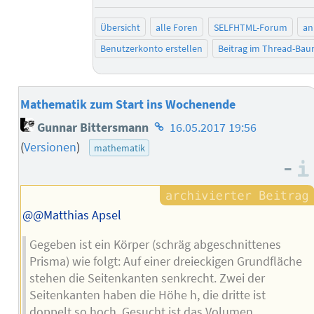
Übersicht
alle Foren
SELFHTML-Forum
an
Benutzerkonto erstellen
Beitrag im Thread-Ba
Mathematik zum Start ins Wochenende
Homepage
Gunnar Bittersmann
16.05.2017 19:56
des
(
Versionen
)
mathematik
Autors
–
@@Matthias Apsel
Gegeben ist ein Körper (schräg abgeschnittenes
Prisma) wie folgt: Auf einer dreieckigen Grundfläche
stehen die Seitenkanten senkrecht. Zwei der
Seitenkanten haben die Höhe h, die dritte ist
doppelt so hoch. Gesucht ist das Volumen.