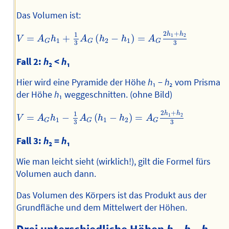
Das Volumen ist:
V
=
A
G
h
1
+
1
3
A
G
(
h
2
−
h
1
)
=
A
G
2
h
1
+
h
2
3
2
+
1
h
h
1
2
=
+
(
−
)
=
V
A
h
A
h
h
A
1
2
1
G
G
G
3
3
Fall 2:
h
₂ <
h
₁
Hier wird eine Pyramide der Höhe
h
₁ −
h
₂ vom Prisma
der Höhe
h
₁ weggeschnitten. (ohne Bild)
V
=
A
G
h
1
−
1
3
A
G
(
h
1
−
h
2
)
=
A
G
2
h
1
+
h
2
3
2
+
1
h
h
1
2
=
−
(
−
)
=
V
A
h
A
h
h
A
1
1
2
G
G
G
3
3
Fall 3:
h
₂ =
h
₁
Wie man leicht sieht (wirklich!), gilt die Formel fürs
Volumen auch dann.
Das Volumen des Körpers ist das Produkt aus der
Grundfläche und dem Mittelwert der Höhen.
Drei unterschiedliche Höhen
h
₁,
h
₂,
h
₃