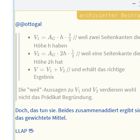
Autors
–
@@ottogal
V
1
=
A
G
⋅
h
⋅
2
3
2
=
⋅
⋅
// weil zwei Seitenkanten di
V
A
h
1
G
3
Höhe h haben
V
2
=
A
G
⋅
2
h
⋅
1
3
1
=
⋅
2
⋅
// weil eine Seitenkante di
V
A
h
2
G
3
Höhe 2h hat
V
=
V
1
+
V
2
=
+
// und erhält das richtige
V
V
V
1
2
Ergebnis
V
1
V
2
Die "weil"-Aussagen zu
und
verdienen wohl
V
V
1
2
nicht das Prädikat Begründung.
Doch, das tun sie. Beides zusammenaddiert ergibt si
das gewichtete Mittel.
LLAP 🖖