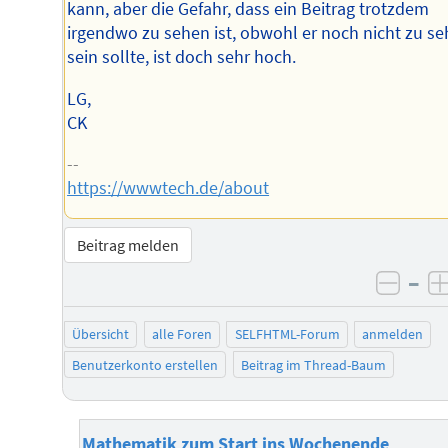
kann, aber die Gefahr, dass ein Beitrag trotzdem
irgendwo zu sehen ist, obwohl er noch nicht zu s
sein sollte, ist doch sehr hoch.
LG,
CK
--
https://wwwtech.de/about
Beitrag melden
–
negat
Übersicht
alle Foren
SELFHTML-Forum
anmelden
Benutzerkonto erstellen
Beitrag im Thread-Baum
Mathematik zum Start ins Wochenende