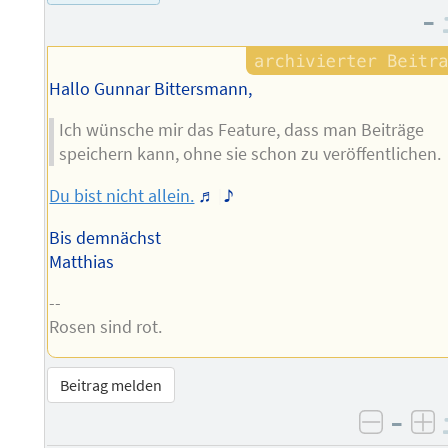
Autors
–
Hallo Gunnar Bittersmann,
Ich wünsche mir das Feature, dass man Beiträge
speichern kann, ohne sie schon zu veröffentlichen.
Du bist nicht allein.
♬ ♩ ♪
Bis demnächst
Matthias
--
Rosen sind rot.
Beitrag melden
–
negati
po