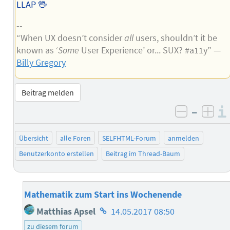
LLAP 🖖
--
“When UX doesn’t consider
all
users, shouldn’t it be
known as ‘
Some
User Experience’ or... SUX? #a11y” —
Billy Gregory
Beitrag melden
–
negativ 
posi
Übersicht
alle Foren
SELFHTML-Forum
anmelden
Benutzerkonto erstellen
Beitrag im Thread-Baum
Mathematik zum Start ins Wochenende
Homepage
Matthias Apsel
14.05.2017 08:50
des
zu diesem forum