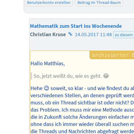
Benutzerkonto erstellen
Beitrag im Thread-Baum
Mathematik zum Start ins Wochenende
Homepage
Christian Kruse
14.05.2017 11:48
zu diesem
des
Autors
Hallo Matthias,
So, jetzt weißt du, wie es geht. 😂
Hehe 😉 soweit, so klar - und wie findest du al
verschiedenen Stellen, an denen geprüft wer
muss, ob ein Thread sichtbar ist oder nicht? D
das Problem. Ich muss mir eine Methode aus
die in Zukunft solche Änderungen einfacher 
ohne dass ich immer wieder überall suchen 
die Threads und Nachrichten abgefragt werde