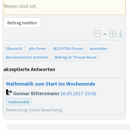
Rosen sind rot.
Beitrag melden
–
I
negativ be
posit
Übersicht
alle Foren
SELFHTML-Forum
anmelden
Benutzerkonto erstellen
Beitrag im Thread-Baum
akzeptierte Antworten
Mathematik zum Start ins Wochenende
Gunnar Bittersmann
16.05.2017 19:56
mathematik
Bewertung: keine Bewertung