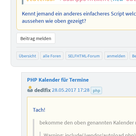
Kennt jemand ein anderes einfacheres Script wel
aussehen wie oben gezeigt?
Beitrag melden
Übersicht
alle Foren
SELFHTML-Forum
anmelden
Be
PHP Kalender für Termine
dedlfix
28.05.2017 17:28
php
Tach!
bekomme den oben genannten Kalender ni
Warning: include(/vendor/autoload.php): 