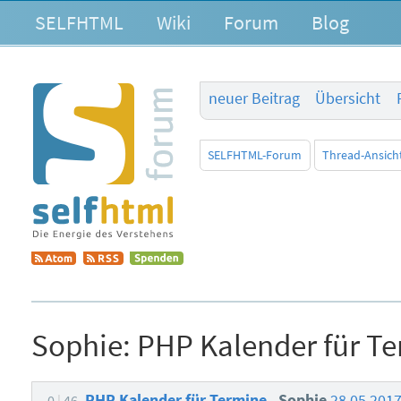
SELFHTML
Wiki
Forum
Blog
neuer Beitrag
Übersicht
SELFHTML-Forum
Thread-Ansich
Sophie:
PHP Kalender für T
PHP Kalender für Termine
Sophie
28.05.201
0
46