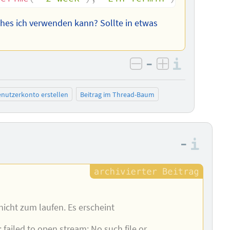
ches ich verwenden kann? Sollte in etwas
–
Informa
negativ bewerten
positiv bewe
nutzerkonto erstellen
Beitrag im Thread-Baum
–
Info
cht zum laufen. Es erscheint
failed to open stream: No such file or