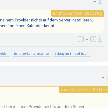
–
I
i meinem Provider nichts auf dem Server installieren.
nen ähnlichen Kalender kennt.
–
I
negativ be
posit
elden
Benutzerkonto erstellen
Beitrag im Thread-Baum
–
 darf bei meinem Provider nichts auf dem Server