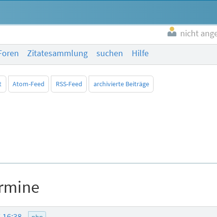
nicht ang
Foren
Zitatesammlung
suchen
Hilfe
t
Atom-Feed
RSS-Feed
archivierte Beiträge
ermine
7 16:38
php