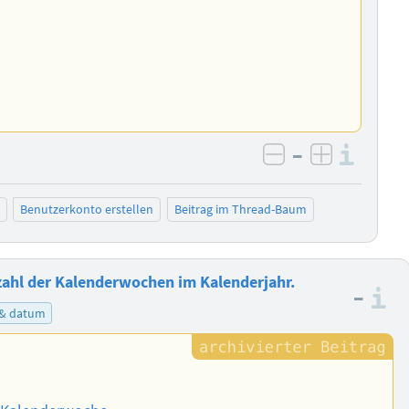
–
Info
negativ bewer
positiv b
Benutzerkonto erstellen
Beitrag im Thread-Baum
hl der Kalenderwochen im Kalenderjahr.
–
I
 & datum