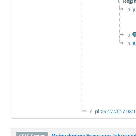
Regi
0
p
0
0
K
0
pl
05.12.2017 08:1
0
Meine dumme Frage zum Jahresende
SELF-Forum