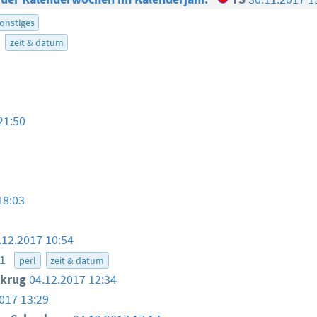
onstiges
zeit & datum
21:50
18:03
.12.2017 10:54
01
perl
zeit & datum
ukrug
04.12.2017 12:34
017 13:29