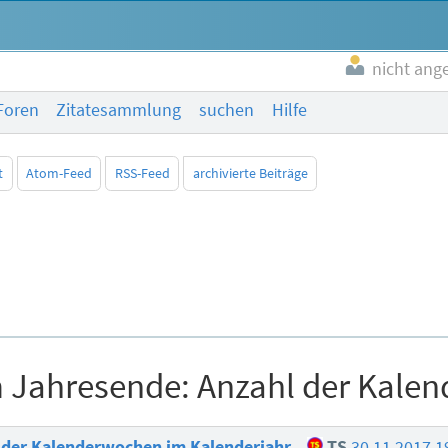
nicht ang
Foren
Zitatesammlung
suchen
Hilfe
t
Atom-Feed
RSS-Feed
archivierte Beiträge
Jahresende: Anzahl der Kalen
der Kalenderwochen im Kalenderjahr.
TS
30.11.2017 1