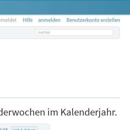
emeldet
Hilfe
anmelden
Benutzerkonto erstellen
Suchbegriff
derwochen im Kalenderjahr.
9:38
zeit & datum