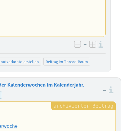
–
Informa
negativ bewerten
positiv bewe
nutzerkonto erstellen
Beitrag im Thread-Baum
er Kalenderwochen im Kalenderjahr.
–
Info
s
derwoche