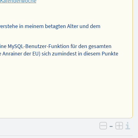
e#Kalenderwoche
 verstehe in meinem betagten Alter und dem
 eine MySQL-Benutzer-Funktion für den gesamten
e Anrainer der EU) sich zumindest in diesem Punkte
–
I
negativ be
posit