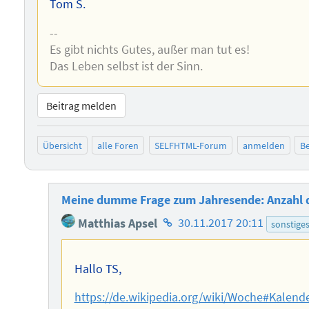
Tom S.
--
Es gibt nichts Gutes, außer man tut es!
Das Leben selbst ist der Sinn.
Beitrag melden
Übersicht
alle Foren
SELFHTML-Forum
anmelden
Be
Meine dumme Frage zum Jahresende: Anzahl d
Homepage
Matthias Apsel
30.11.2017 20:11
sonstige
des
Autors
Hallo TS,
https://de.wikipedia.org/wiki/Woche#Kalen