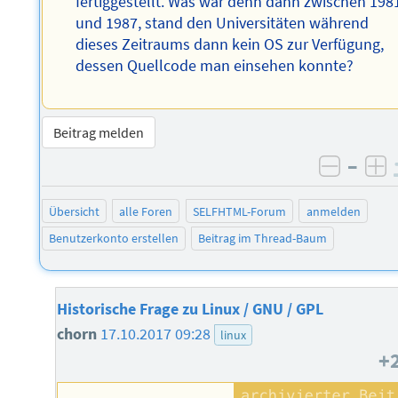
fertiggestellt. Was war denn dann zwischen 198
und 1987, stand den Universitäten während
dieses Zeitraums dann kein OS zur Verfügung,
dessen Quellcode man einsehen konnte?
Beitrag melden
–
negati
po
Übersicht
alle Foren
SELFHTML-Forum
anmelden
Benutzerkonto erstellen
Beitrag im Thread-Baum
Historische Frage zu Linux / GNU / GPL
chorn
17.10.2017 09:28
linux
+