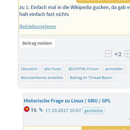
zu 1. Einfach mal in die Wikipedia gucken, da gab e
halt einfach fast nichts
Betriebssysteme
Beitrag melden
+2
negati
Übersicht
alle Foren
SELFHTML-Forum
anmelden
Benutzerkonto erstellen
Beitrag im Thread-Baum
Historische Frage zu Linux / GNU / GPL
Homepage
TS
17.10.2017 10:07
geschichte
des
Autors