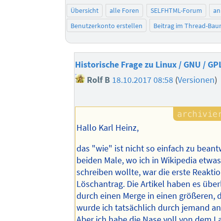
Übersicht
alle Foren
SELFHTML-Forum
an
Benutzerkonto erstellen
Beitrag im Thread-Ba
Historische Frage zu Linux / GNU / GP
Rolf B
18.10.2017 08:58
(
Versionen
)
Hallo Karl Heinz,
das "wie" ist nicht so einfach zu beant
beiden Male, wo ich in Wikipedia etwa
schreiben wollte, war die erste Reaktio
Löschantrag. Die Artikel haben es über
durch einen Merge in einen größeren, 
wurde ich tatsächlich durch jemand and
Aber ich habe die Nase voll von dem 