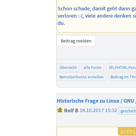
Schon schade, damit geht dann ga
verloren :-(, viele andere denken s
du.
Beitrag melden
Übersicht
alle Foren
SELFHTML-For
Benutzerkonto erstellen
Beitrag im T
Historische Frage zu Linux / GNU
Rolf B
18.10.2017 15:32
geschich