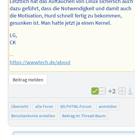
Letztlich hat das Auftauchen von Linux sicherlich auch
dazu geführt, dass die Notwendigkeit und damit auch
die Motivation, Hurd schnell fertig zu bekommen,
gesunken ist. Man hatte jetzt ja einen Kernel.
LG,
CK
--
https://wwwtech.de/about
Beitrag melden
+2
negativ b
posi
Übersicht
alle Foren
SELFHTML-Forum
anmelden
Benutzerkonto erstellen
Beitrag im Thread-Baum