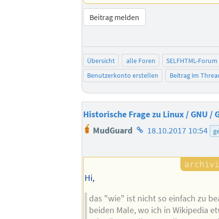
Beitrag melden
Übersicht
alle Foren
SELFHTML-Forum
Benutzerkonto erstellen
Beitrag im Thre
Historische Frage zu Linux / GNU / 
Homepage
MudGuard
18.10.2017 10:54
g
des
Autors
Hi,
das "wie" ist nicht so einfach zu b
beiden Male, wo ich in Wikipedia 