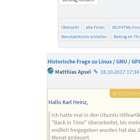
Übersicht
alle Foren
SELFHTML-For
Benutzerkonto erstellen
Beitrag im T
Historische Frage zu Linux / GNU / GP
Homepage
Matthias Apsel
18.10.2017 17:34
des
Autors
Hallo Karl Heinz,
Ich hatte mal in den Ubuntu Hilfeart
"Back in Time" überarbeitet, bis me
endlich freigegeben wurden hat das 
Monat gedauert.