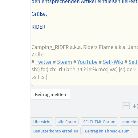
den entsprechenden Artikel einfließen ließest
Grüße,
RIDER
--
Camping_RIDER a.k.a. Riders Flame a.k.a. Jan
Zoller
#
Twitter
#
Steam
#
YouTube
#
Self-Wiki
#
Sel
sh:) fo:) ch:| rl:) br:^ n4:? ie:% mo:| va:) js:) de:> z
ss:) ls:[
Beitrag melden
+
neg
Übersicht
alle Foren
SELFHTML-Forum
anmeld
Benutzerkonto erstellen
Beitrag im Thread-Baum