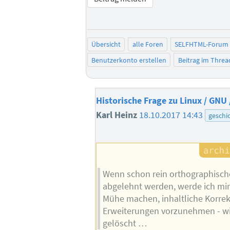
Übersicht
alle Foren
SELFHTML-Forum
Benutzerkonto erstellen
Beitrag im Thre
Historische Frage zu Linux / GNU
Karl Heinz
18.10.2017 14:43
geschi
Wenn schon rein orthographisch
abgelehnt werden, werde ich mir 
Mühe machen, inhaltliche Korre
Erweiterungen vorzunehmen - wi
gelöscht …