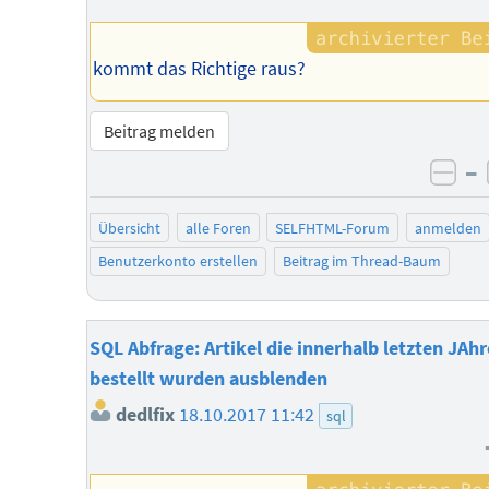
kommt das Richtige raus?
Beitrag melden
–
neg
Übersicht
alle Foren
SELFHTML-Forum
anmelden
Benutzerkonto erstellen
Beitrag im Thread-Baum
SQL Abfrage: Artikel die innerhalb letzten JAhr
bestellt wurden ausblenden
dedlfix
18.10.2017 11:42
sql