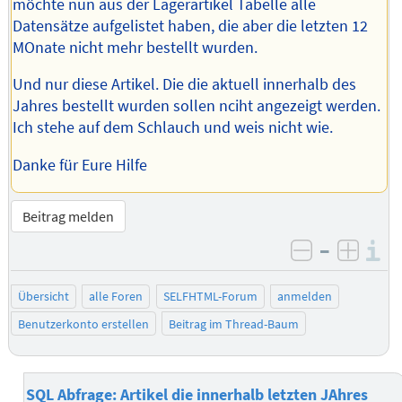
möchte nun aus der Lagerartikel Tabelle alle
Datensätze aufgelistet haben, die aber die letzten 12
MOnate nicht mehr bestellt wurden.
Und nur diese Artikel. Die die aktuell innerhalb des
Jahres bestellt wurden sollen nciht angezeigt werden.
Ich stehe auf dem Schlauch und weis nicht wie.
Danke für Eure Hilfe
Beitrag melden
–
I
negativ be
posit
Übersicht
alle Foren
SELFHTML-Forum
anmelden
Benutzerkonto erstellen
Beitrag im Thread-Baum
SQL Abfrage: Artikel die innerhalb letzten JAhres