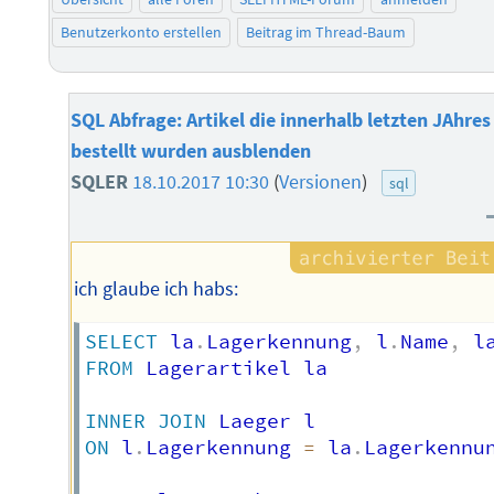
Benutzerkonto erstellen
Beitrag im Thread-Baum
SQL Abfrage: Artikel die innerhalb letzten JAhres
bestellt wurden ausblenden
SQLER
18.10.2017 10:30
(
Versionen
)
sql
ich glaube ich habs:
SELECT
 la
.
Lagerkennung
,
 l
.
Name
,
 l
FROM
 Lagerartikel la

INNER
JOIN
ON
 l
.
Lagerkennung 
=
 la
.
Lagerkennun