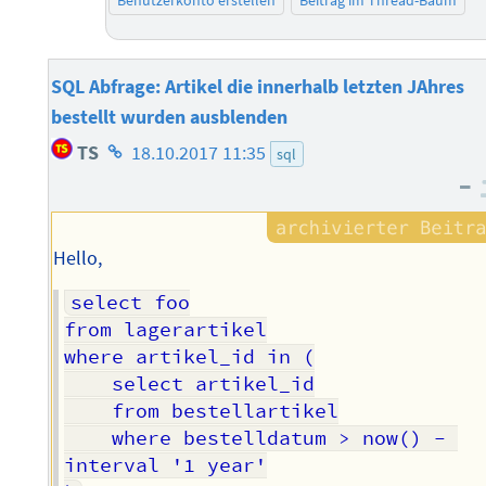
Benutzerkonto erstellen
Beitrag im Thread-Baum
SQL Abfrage: Artikel die innerhalb letzten JAhres
bestellt wurden ausblenden
Homepage
TS
18.10.2017 11:35
sql
des
–
Autors
Hello,
select foo

from lagerartikel

where artikel_id in (

	select artikel_id

	from bestellartikel

	where bestelldatum > now() - 
interval '1 year'
