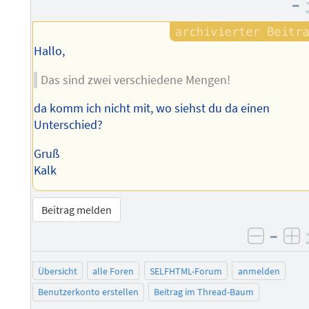
–
Hallo,
Das sind zwei verschiedene Mengen!
da komm ich nicht mit, wo siehst du da einen
Unterschied?
Gruß
Kalk
Beitrag melden
–
negati
po
Übersicht
alle Foren
SELFHTML-Forum
anmelden
Benutzerkonto erstellen
Beitrag im Thread-Baum