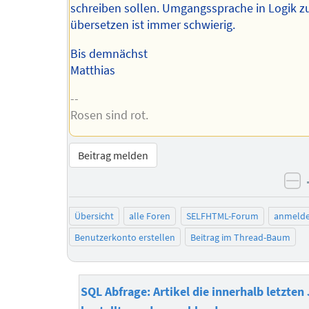
schreiben sollen. Umgangssprache in Logik z
übersetzen ist immer schwierig.
Bis demnächst
Matthias
--
Rosen sind rot.
Beitrag melden
ne
Übersicht
alle Foren
SELFHTML-Forum
anmeld
Benutzerkonto erstellen
Beitrag im Thread-Baum
SQL Abfrage: Artikel die innerhalb letzten