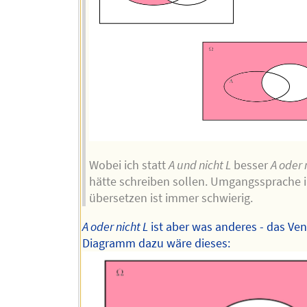
Wobei ich statt
A und nicht L
besser
A oder 
hätte schreiben sollen. Umgangssprache i
übersetzen ist immer schwierig.
A oder nicht L
ist aber was anderes - das Ve
Diagramm dazu wäre dieses: