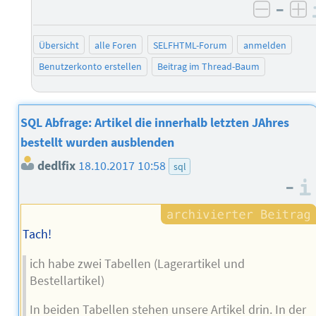
–
negati
po
Übersicht
alle Foren
SELFHTML-Forum
anmelden
Benutzerkonto erstellen
Beitrag im Thread-Baum
SQL Abfrage: Artikel die innerhalb letzten JAhres
bestellt wurden ausblenden
dedlfix
18.10.2017 10:58
sql
–
Tach!
ich habe zwei Tabellen (Lagerartikel und
Bestellartikel)
In beiden Tabellen stehen unsere Artikel drin. In der