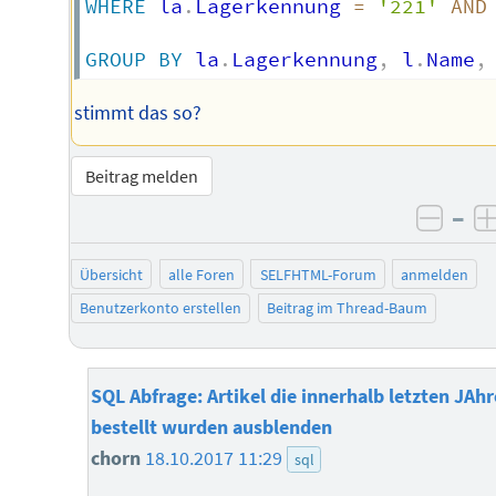
WHERE
 la
.
Lagerkennung 
=
'221'
AND
GROUP
BY
 la
.
Lagerkennung
,
 l
.
Name
,
stimmt das so?
Beitrag melden
–
negat
Übersicht
alle Foren
SELFHTML-Forum
anmelden
Benutzerkonto erstellen
Beitrag im Thread-Baum
SQL Abfrage: Artikel die innerhalb letzten JAhr
bestellt wurden ausblenden
chorn
18.10.2017 11:29
sql