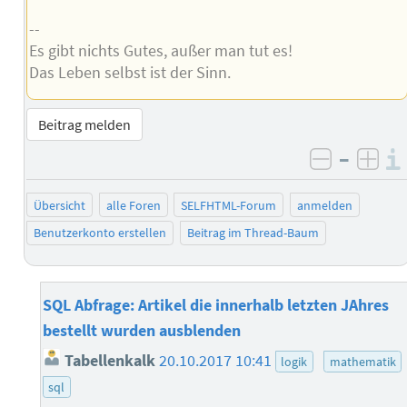
--
Es gibt nichts Gutes, außer man tut es!
Das Leben selbst ist der Sinn.
Beitrag melden
–
negativ 
posi
Übersicht
alle Foren
SELFHTML-Forum
anmelden
Benutzerkonto erstellen
Beitrag im Thread-Baum
SQL Abfrage: Artikel die innerhalb letzten JAhres
bestellt wurden ausblenden
Tabellenkalk
20.10.2017 10:41
logik
mathematik
sql