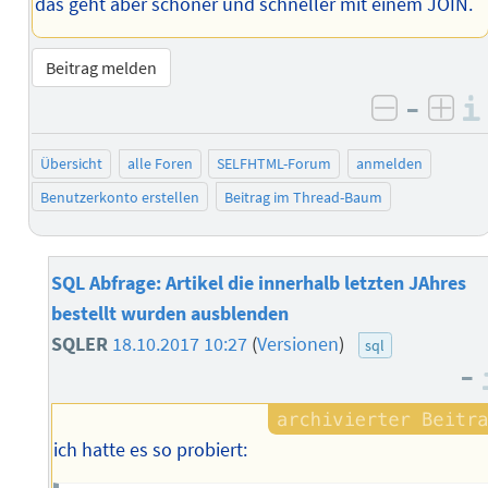
das geht aber schöner und schneller mit einem JOIN.
Beitrag melden
–
negativ 
posi
Übersicht
alle Foren
SELFHTML-Forum
anmelden
Benutzerkonto erstellen
Beitrag im Thread-Baum
SQL Abfrage: Artikel die innerhalb letzten JAhres
bestellt wurden ausblenden
SQLER
18.10.2017 10:27
(
Versionen
)
sql
–
ich hatte es so probiert: