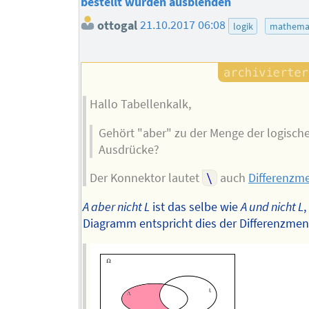
bestellt wurden ausblenden
ottogal
21.10.2017 06:08
logik
mathema
Hallo Tabellenkalk,
Gehört "aber" zu der Menge der logisch
Ausdrücke?
Der Konnektor lautet
\
auch
Differenzm
A aber nicht L
ist das selbe wie
A und nicht L
,
Diagramm entspricht dies der Differenzme