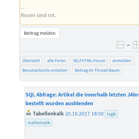
--
Rosen sind rot.
Beitrag melden
–
negat
Übersicht
alle Foren
SELFHTML-Forum
anmelden
Benutzerkonto erstellen
Beitrag im Thread-Baum
SQL Abfrage: Artikel die innerhalb letzten JAhr
bestellt wurden ausblenden
Tabellenkalk
20.10.2017 18:50
logik
mathematik