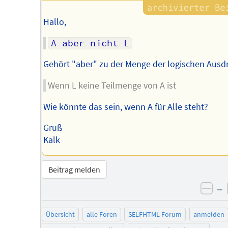
Hallo,
A aber nicht L
Gehört "aber" zu der Menge der logischen Ausd
Wenn L keine Teilmenge von A ist
Wie könnte das sein, wenn A für Alle steht?
Gruß
Kalk
Beitrag melden
–
neg
Übersicht
alle Foren
SELFHTML-Forum
anmelden