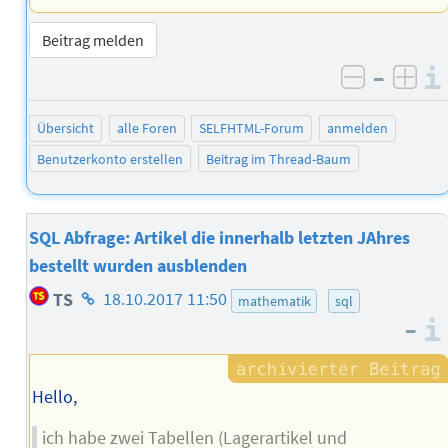
Beitrag melden
–
negativ 
posi
Übersicht
alle Foren
SELFHTML-Forum
anmelden
Benutzerkonto erstellen
Beitrag im Thread-Baum
SQL Abfrage: Artikel die innerhalb letzten JAhres
bestellt wurden ausblenden
Homepage
TS
18.10.2017 11:50
mathematik
sql
des
–
Autors
Hello,
ich habe zwei Tabellen (Lagerartikel und