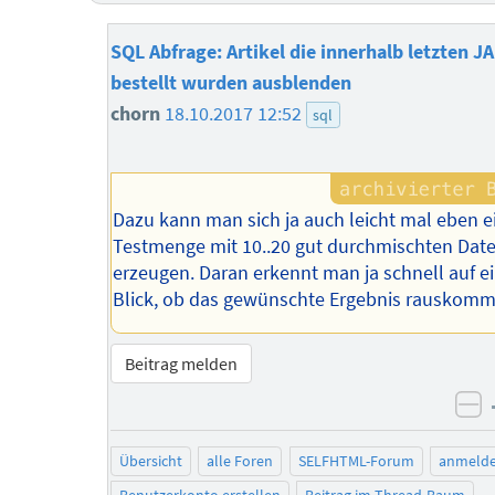
SQL Abfrage: Artikel die innerhalb letzten J
bestellt wurden ausblenden
chorn
18.10.2017 12:52
sql
Dazu kann man sich ja auch leicht mal eben e
Testmenge mit 10..20 gut durchmischten Dat
erzeugen. Daran erkennt man ja schnell auf e
Blick, ob das gewünschte Ergebnis rauskomm
Beitrag melden
ne
Übersicht
alle Foren
SELFHTML-Forum
anmeld