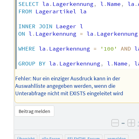
SELECT
 la
.
Lagerkennung
,
 l
.
Name
,
 la
.
FROM
 Lagerartikel la

INNER
JOIN
ON
 l
.
Lagerkennung 
=
 la
.
Lagerkennung

WHERE
 la
.
Lagerkennung 
=
'100'
AND
 l
GROUP
BY
 la
.
Lagerkennung
,
 l
.
Name
,
 l
Fehler: Nur ein einziger Ausdruck kann in der
Auswahlliste angegeben werden, wenn die
Unterabfrage nicht mit EXISTS eingeleitet wird
Beitrag melden
–
negati
po
Übersicht
alle Foren
SELFHTML-Forum
anmelden