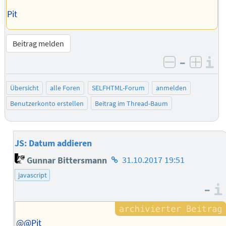
Pit
Beitrag melden
–
I
negativ be
posit
Übersicht
alle Foren
SELFHTML-Forum
anmelden
Benutzerkonto erstellen
Beitrag im Thread-Baum
JS: Datum addieren
Homepage
Gunnar Bittersmann
31.10.2017 19:51
des
javascript
Autors
–
@@Pit