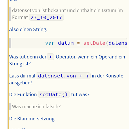
datenset.von ist bekannt und enthält ein Datum im
Format
27_10_2017
Also einen String.
var
 datum 
=
setDate
(
datens
Was tut denn der
+
-Operator, wenn ein Operand ein
String ist?
Lass dir mal
datenset.von + i
in der Konsole
ausgeben!
Die Funktion
setDate()
tut was?
Was mache ich falsch?
Die Klammersetzung.