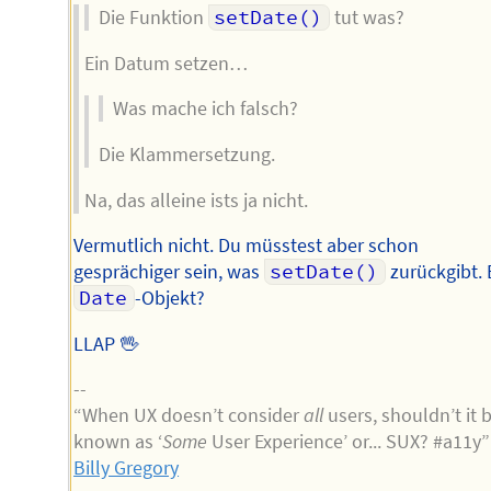
Die Funktion
setDate()
tut was?
Ein Datum setzen…
Was mache ich falsch?
Die Klammersetzung.
Na, das alleine ists ja nicht.
Vermutlich nicht. Du müsstest aber schon
gesprächiger sein, was
setDate()
zurückgibt. 
Date
-Objekt?
LLAP 🖖
--
“When UX doesn’t consider
all
users, shouldn’t it 
known as ‘
Some
User Experience’ or... SUX? #a11y
Billy Gregory