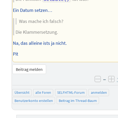
Ein Datum setzen…
Was mache ich falsch?
Die Klammersetzung.
Na, das alleine ists ja nicht.
Pit
Beitrag melden
–
negati
po
Übersicht
alle Foren
SELFHTML-Forum
anmelden
Benutzerkonto erstellen
Beitrag im Thread-Baum