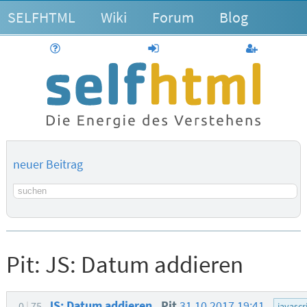
SELFHTML
Wiki
Forum
Blog
Hilfe
anmelden
Benutzerk
neuer Beitrag
Suchbegriff
Pit:
JS: Datum addieren
JS: Datum addieren
Pit
31.10.2017 19:41
0
75
javascr