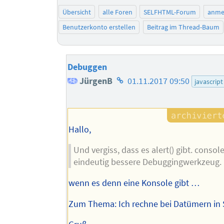
Übersicht
alle Foren
SELFHTML-Forum
anme
Benutzerkonto erstellen
Beitrag im Thread-Baum
Debuggen
Homepage
JürgenB
01.11.2017 09:50
javascript
des
Autors
Hallo,
Und vergiss, dass es alert() gibt. console
eindeutig bessere Debuggingwerkzeug.
wenn es denn eine Konsole gibt …
Zum Thema: Ich rechne bei Datümern in