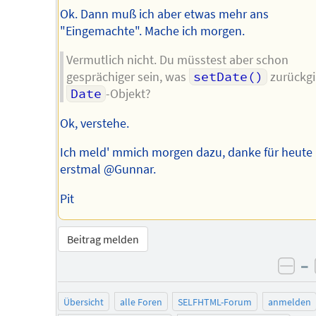
Ok. Dann muß ich aber etwas mehr ans
"Eingemachte". Mache ich morgen.
Vermutlich nicht. Du müsstest aber schon
gesprächiger sein, was
setDate()
zurückgib
Date
-Objekt?
Ok, verstehe.
Ich meld' mmich morgen dazu, danke für heute
erstmal @Gunnar.
Pit
Beitrag melden
–
neg
Übersicht
alle Foren
SELFHTML-Forum
anmelden