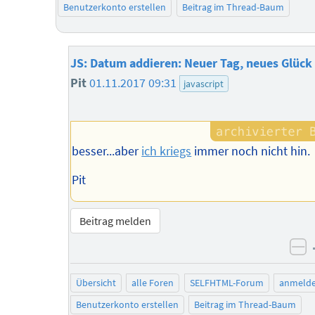
Benutzerkonto erstellen
Beitrag im Thread-Baum
JS: Datum addieren: Neuer Tag, neues Glück 
Pit
01.11.2017 09:31
javascript
besser...aber
ich kriegs
immer noch nicht hin.
Pit
Beitrag melden
ne
Übersicht
alle Foren
SELFHTML-Forum
anmeld
Benutzerkonto erstellen
Beitrag im Thread-Baum