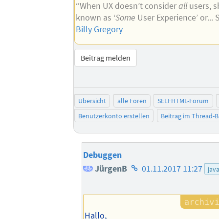
“When UX doesn’t consider
all
users, s
known as ‘
Some
User Experience’ or...
Billy Gregory
Beitrag melden
Übersicht
alle Foren
SELFHTML-Forum
Benutzerkonto erstellen
Beitrag im Thread-
Debuggen
Homepage
JürgenB
01.11.2017 11:27
java
des
Autors
Hallo,