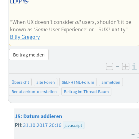
LLAP 🖖
--
“When UX doesn’t consider
all
users, shouldn’t it be
known as ‘
Some
User Experience’ or... SUX? #a11y” —
Billy Gregory
Beitrag melden
–
negativ 
posi
Übersicht
alle Foren
SELFHTML-Forum
anmelden
Benutzerkonto erstellen
Beitrag im Thread-Baum
JS: Datum addieren
Pit
31.10.2017 20:16
javascript
–