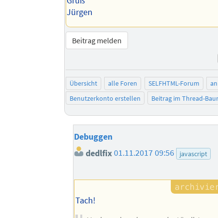
Gruß
Jürgen
Beitrag melden
Übersicht
alle Foren
SELFHTML-Forum
an
Benutzerkonto erstellen
Beitrag im Thread-Ba
Debuggen
dedlfix
01.11.2017 09:56
javascript
Tach!