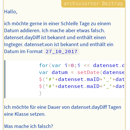
Hallo,
ich möchte gerne in einer Schleife Tage zu einem
Datum addieren. Ich mache aber etwas falsch.
datenset.dayDiff ist bekannt und enthält einen
Ingteger. datenset.von ist bekannt und enthält ein
Datum im Format
27_10_2017
for
(
var
 i
=
0
;
i 
<=
 datenset
.
da
var
 datum 
=
setDate
(
datenset
$
(
'#'
+
datenset
.
maID
+
'_'
+
datu
$
(
'#'
+
datenset
.
maID
+
'_'
+
datu
}
Ich möchte für eine Dauer von datenset.dayDiff Tagen
eine Klasse setzen.
Was mache ich falsch?