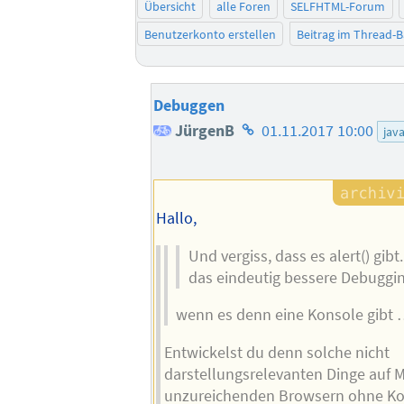
Übersicht
alle Foren
SELFHTML-Forum
Benutzerkonto erstellen
Beitrag im Thread-
Debuggen
Homepage
JürgenB
01.11.2017 10:00
java
des
Autors
Hallo,
Und vergiss, dass es alert() gibt.
das eindeutig bessere Debuggi
wenn es denn eine Konsole gibt
Entwickelst du denn solche nicht
darstellungsrelevanten Dinge auf 
unzureichenden Browsern ohne Ko