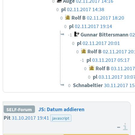
Auge
02.11.2017 14:16
0
pl
02.11.2017 14:38
0
Rolf B
02.11.2017 18:20
0
pl
02.11.2017 19:14
0
Gunnar Bittersmann
02
-1
pl
02.11.2017 20:01
0
Rolf B
02.11.2017 20
0
pl
03.11.2017 05:17
-1
Rolf B
03.11.2017
0
pl
03.11.2017 10:0
0
Schnabeltier
30.11.2017 15
0
JS: Datum addieren
SELF-Forum
Pit
31.10.2017 19:41
javascript
–
I