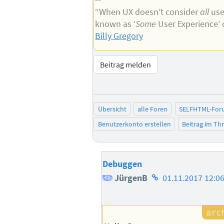
“When UX doesn’t consider
all
user
known as ‘
Some
User Experience’ 
Billy Gregory
Beitrag melden
Übersicht
alle Foren
SELFHTML-For
Benutzerkonto erstellen
Beitrag im T
Debuggen
Homepage
JürgenB
01.11.2017 12:0
des
Autors