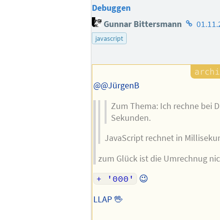
Debuggen
Homepag
Gunnar Bittersmann
01.11.
des
javascript
Autors
@@JürgenB
Zum Thema: Ich rechne bei 
Sekunden.
JavaScript rechnet in Millisek
zum Glück ist die Umrechnug nic
+ '000'
😉
LLAP 🖖
--