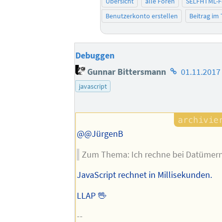
Übersicht
alle Foren
SELFHTML-
Benutzerkonto erstellen
Beitrag im
Debuggen
Homepage
Gunnar Bittersmann
01.11.2017
des
javascript
Autors
@@JürgenB
Zum Thema: Ich rechne bei Datümern
JavaScript rechnet in Millisekunden.
LLAP 🖖
--