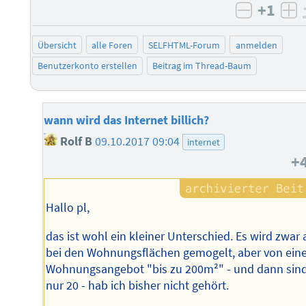
+1
negativ 
po
Übersicht
alle Foren
SELFHTML-Forum
anmelden
Benutzerkonto erstellen
Beitrag im Thread-Baum
wann wird das Internet billich?
Rolf B
09.10.2017 09:04
internet
+
Hallo pl,
das ist wohl ein kleiner Unterschied. Es wird zwar
bei den Wohnungsflächen gemogelt, aber von ei
Wohnungsangebot "bis zu 200m²" - und dann sind
nur 20 - hab ich bisher nicht gehört.