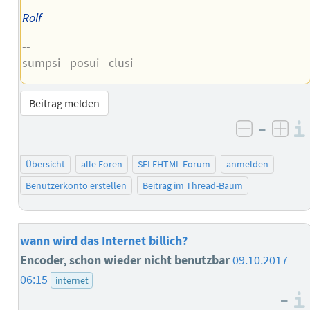
Rolf
--
sumpsi - posui - clusi
Beitrag melden
–
negativ 
posi
Übersicht
alle Foren
SELFHTML-Forum
anmelden
Benutzerkonto erstellen
Beitrag im Thread-Baum
wann wird das Internet billich?
Encoder, schon wieder nicht benutzbar
09.10.2017
06:15
internet
–