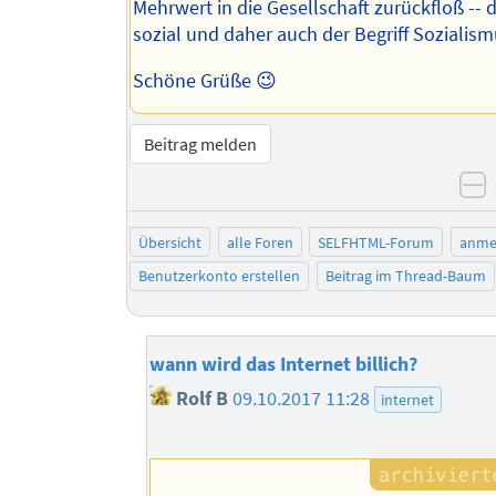
Mehrwert in die Gesellschaft zurückfloß -- d
sozial und daher auch der Begriff Sozialism
Schöne Grüße 😉
Beitrag melden
n
Übersicht
alle Foren
SELFHTML-Forum
anme
Benutzerkonto erstellen
Beitrag im Thread-Baum
wann wird das Internet billich?
Rolf B
09.10.2017 11:28
internet