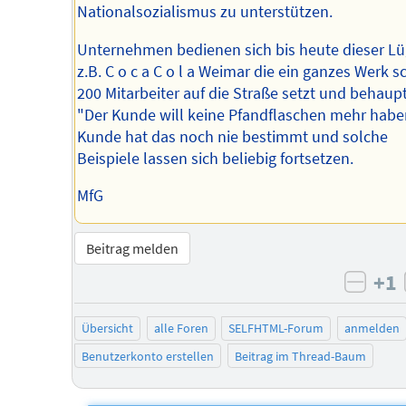
Nationalsozialismus zu unterstützen.
Unternehmen bedienen sich bis heute dieser Lü
z.B. C o c a C o l a Weimar die ein ganzes Werk sc
200 Mitarbeiter auf die Straße setzt und behaupt
"Der Kunde will keine Pfandflaschen mehr habe
Kunde hat das noch nie bestimmt und solche
Beispiele lassen sich beliebig fortsetzen.
MfG
Beitrag melden
+1
negat
Übersicht
alle Foren
SELFHTML-Forum
anmelden
Benutzerkonto erstellen
Beitrag im Thread-Baum