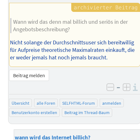
Wann wird das denn mal billich und seriös in der
Angebotsbeschreibung?
Nicht solange der Durchschnittsuser sich bereitwillig
für Aufpreise theoretische Maximalraten einkauft, die
er weder jemals hat noch jemals braucht.
Beitrag melden
–
negativ 
posi
Übersicht
alle Foren
SELFHTML-Forum
anmelden
Benutzerkonto erstellen
Beitrag im Thread-Baum
wann wird das Internet billich?