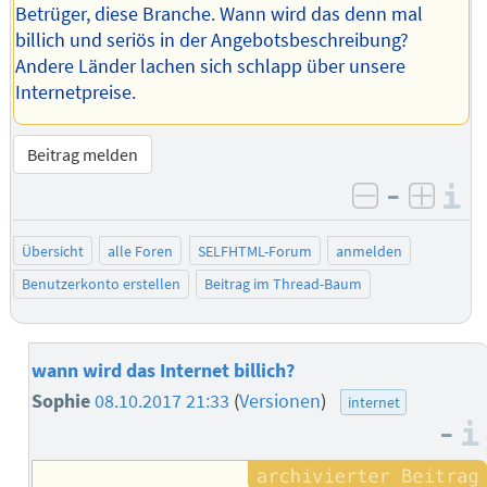
Betrüger, diese Branche. Wann wird das denn mal
billich und seriös in der Angebotsbeschreibung?
Andere Länder lachen sich schlapp über unsere
Internetpreise.
Beitrag melden
–
I
negativ be
posit
Übersicht
alle Foren
SELFHTML-Forum
anmelden
Benutzerkonto erstellen
Beitrag im Thread-Baum
wann wird das Internet billich?
Sophie
08.10.2017 21:33
(
Versionen
)
internet
–