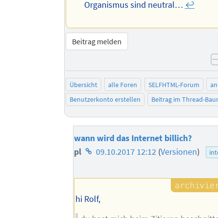
Organismus sind neutral…
↩︎
Beitrag melden
Übersicht
alle Foren
SELFHTML-Forum
an
Benutzerkonto erstellen
Beitrag im Thread-Ba
wann wird das Internet billich?
Homepage
pl
09.10.2017 12:12
(
Versionen
)
int
des
Autors
hi Rolf,