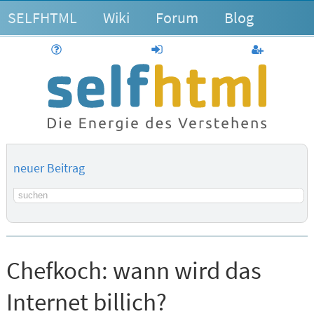
SELFHTML
Wiki
Forum
Blog
Hilfe
anmelden
Benutzerk
neuer Beitrag
Suchbegriff
Chefkoch:
wann wird das
Internet billich?