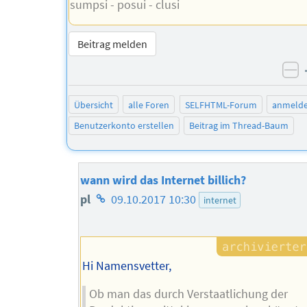
sumpsi - posui - clusi
Beitrag melden
ne
Übersicht
alle Foren
SELFHTML-Forum
anmeld
Benutzerkonto erstellen
Beitrag im Thread-Baum
wann wird das Internet billich?
Homepage
pl
09.10.2017 10:30
internet
des
Autors
Hi Namensvetter,
Ob man das durch Verstaatlichung der