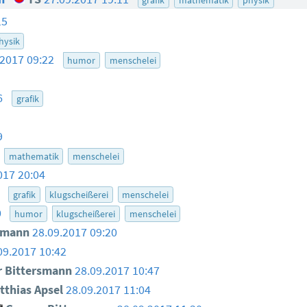
15
hysik
.2017 09:22
humor
menschelei
06
grafik
9
mathematik
menschelei
017 20:04
1
grafik
klugscheißerei
menschelei
0
humor
klugscheißerei
menschelei
smann
28.09.2017 09:20
09.2017 10:42
 Bittersmann
28.09.2017 10:47
thias Apsel
28.09.2017 11:04