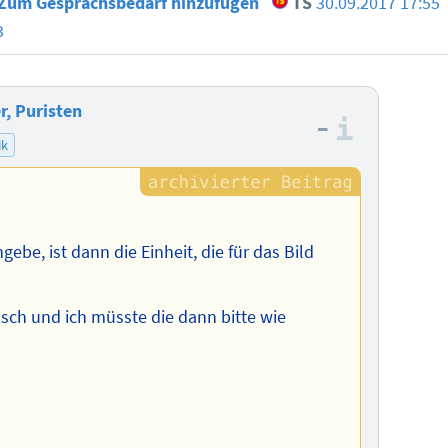
 Zum Gesprächsbedarf hinzufügen
TS
30.09.2017 17:55
3
r, Puristen
–
Informa
ik
gebe, ist dann die Einheit, die für das Bild
lsch und ich müsste die dann bitte wie