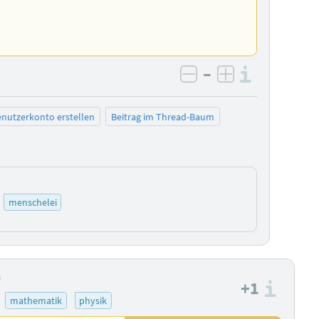
–
Informa
negativ bewerten
positiv bewe
nutzerkonto erstellen
Beitrag im Thread-Baum
menschelei
n
+1
Info
mathematik
physik