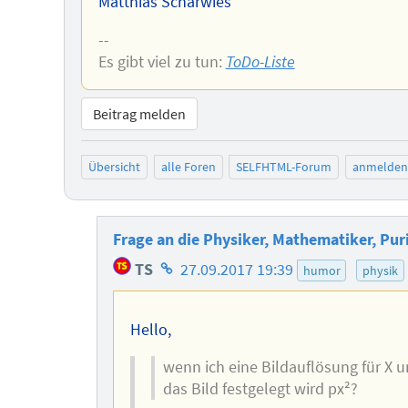
Matthias Scharwies
--
Es gibt viel zu tun:
ToDo-Liste
Beitrag melden
Übersicht
alle Foren
SELFHTML-Forum
anmelden
Frage an die Physiker, Mathematiker, Pur
Homepage
TS
27.09.2017 19:39
humor
physik
des
Autors
Hello,
wenn ich eine Bildauflösung für X und
das Bild festgelegt wird px²?