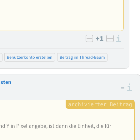
+1
Info
negativ bewert
positiv b
Benutzerkonto erstellen
Beitrag im Thread-Baum
isten
–
I
 Y in Pixel angebe, ist dann die Einheit, die für