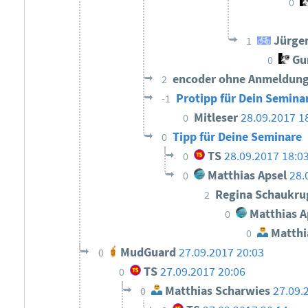
0
Jürge
1
Gun
0
encoder ohne Anmeldun
2
Protipp für Dein Semina
-1
Mitleser
28.09.2017 1
0
Tipp für Deine Seminare
0
TS
28.09.2017 18:0
0
Matthias Apsel
28.
0
Regina Schaukr
2
Matthias A
0
Matthi
0
MudGuard
27.09.2017 20:03
0
TS
27.09.2017 20:06
0
Matthias Scharwies
27.09.
0