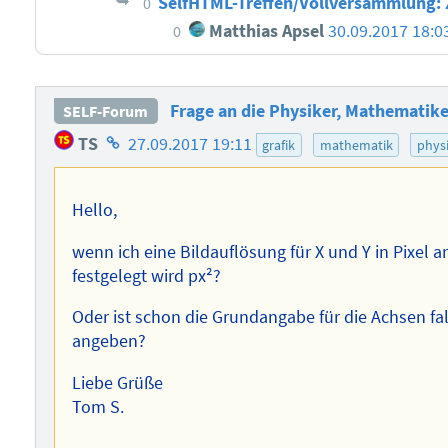
SelfHTML-Treffen/Vollversammlung:
0
Matthias Apsel
30.09.2017 18:0
0
Frage an die Physiker, Mathematike
SELF-Forum
Homepage
TS
27.09.2017 19:11
grafik
mathematik
phys
des
Autors
Hello,
wenn ich eine Bildauflösung für X und Y in Pixel an
festgelegt wird px²?
Oder ist schon die Grundangabe für die Achsen fa
angeben?
Liebe Grüße
Tom S.