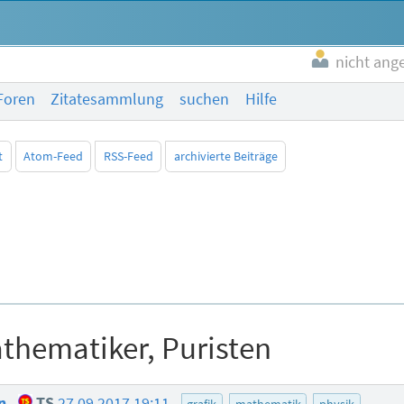
nicht ang
Foren
Zitatesammlung
suchen
Hilfe
t
Atom-Feed
RSS-Feed
archivierte Beiträge
athematiker, Puristen
en
TS
27.09.2017 19:11
grafik
mathematik
physik