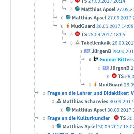
TS
27.09.2017 20:14
0
Matthias Apsel
27.09.2
0
Matthias Apsel
27.09.2017 
0
MudGuard
28.09.2017 14:08
0
TS
28.09.2017 18:05
0
Tabellenkalk
28.09.201
0
JürgenB
28.09.201
0
Gunnar Bitter
0
JürgenB
2
0
TS
28.
0
MudGuard
28.0
0
Frage an die Lehrer und Didaktiker:
0
Matthias Scharwies
30.09.2017
0
Matthias Apsel
30.09.2017 
0
Frage an die Kulturkundler
TS
30
0
Matthias Apsel
30.09.2017 18:0
0