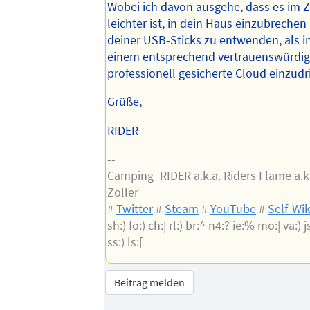
Wobei ich davon ausgehe, dass es im Zw
leichter ist, in dein Haus einzubrechen
deiner USB-Sticks zu entwenden, als i
einem entsprechend vertrauenswürdig
professionell gesicherte Cloud einzudr
Grüße,
RIDER
--
Camping_RIDER a.k.a. Riders Flame a.k
Zoller
#
Twitter
#
Steam
#
YouTube
#
Self-Wik
sh:) fo:) ch:| rl:) br:^ n4:? ie:% mo:| va:) js
ss:) ls:[
Beitrag melden