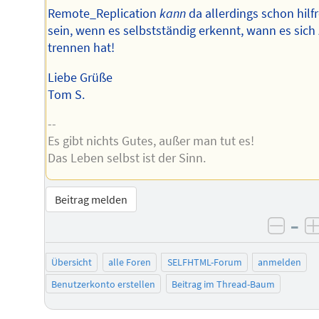
Remote_Replication
kann
da allerdings schon hilf
sein, wenn es selbstständig erkennt, wann es sich
trennen hat!
Liebe Grüße
Tom S.
--
Es gibt nichts Gutes, außer man tut es!
Das Leben selbst ist der Sinn.
Beitrag melden
–
negat
Übersicht
alle Foren
SELFHTML-Forum
anmelden
Benutzerkonto erstellen
Beitrag im Thread-Baum