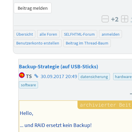
Beitrag melden
+2
negativ 
po
Übersicht
alle Foren
SELFHTML-Forum
anmelden
Benutzerkonto erstellen
Beitrag im Thread-Baum
Backup-Strategie (auf USB-Sticks)
Homepage
TS
30.09.2017 20:49
datensicherung
hardware
des
software
Autors
Hello,
... und RAID ersetzt kein Backup!