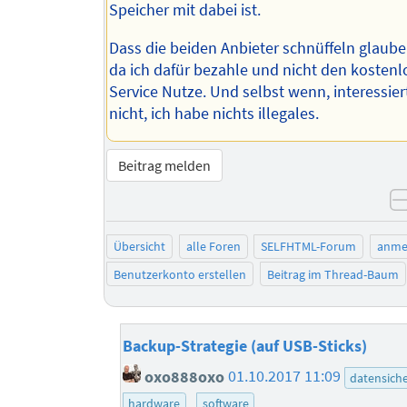
Speicher mit dabei ist.
Dass die beiden Anbieter schnüffeln glaube 
da ich dafür bezahle und nicht den kosten
Service Nutze. Und selbst wenn, interessier
nicht, ich habe nichts illegales.
Beitrag melden
Übersicht
alle Foren
SELFHTML-Forum
anme
Benutzerkonto erstellen
Beitrag im Thread-Baum
Backup-Strategie (auf USB-Sticks)
oxo888oxo
01.10.2017 11:09
datensich
hardware
software