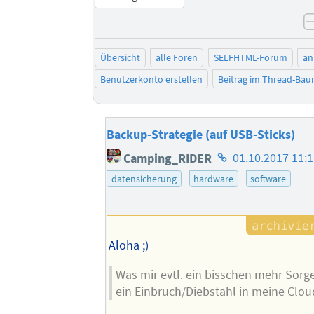
Übersicht
alle Foren
SELFHTML-Forum
an
Benutzerkonto erstellen
Beitrag im Thread-Ba
Backup-Strategie (auf USB-Sticks)
Homepage
Camping_RIDER
01.10.2017 11:
des
datensicherung
hardware
software
Autors
Aloha ;)
Was mir evtl. ein bisschen mehr Sorge
ein Einbruch/Diebstahl in meine Clou