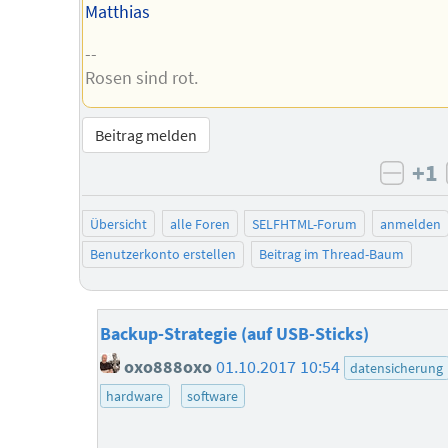
Matthias
--
Rosen sind rot.
Beitrag melden
+1
negat
Übersicht
alle Foren
SELFHTML-Forum
anmelden
Benutzerkonto erstellen
Beitrag im Thread-Baum
Backup-Strategie (auf USB-Sticks)
oxo888oxo
01.10.2017 10:54
datensicherung
hardware
software