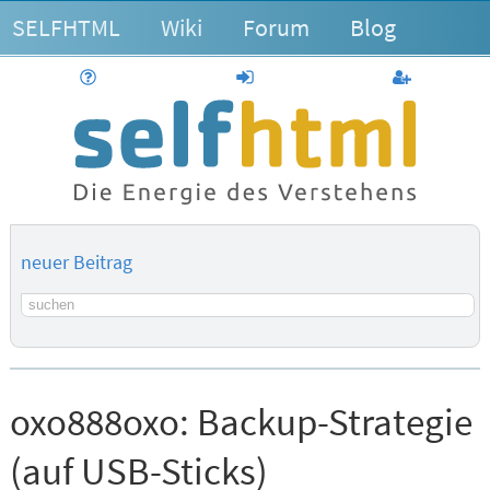
SELFHTML
Wiki
Forum
Blog
Hilfe
anmelden
Benutzerk
neuer Beitrag
Suchbegriff
oxo888oxo:
Backup-Strategie
(auf USB-Sticks)