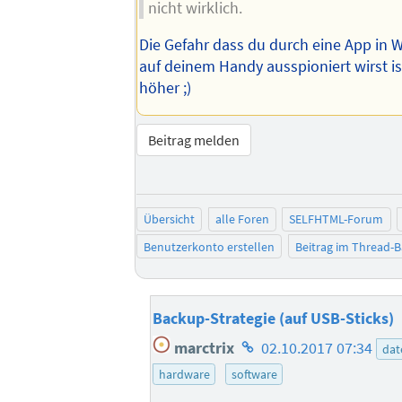
nicht wirklich.
Die Gefahr dass du durch eine App in 
auf deinem Handy ausspioniert wirst is
höher ;)
Beitrag melden
Übersicht
alle Foren
SELFHTML-Forum
Benutzerkonto erstellen
Beitrag im Thread-
Backup-Strategie (auf USB-Sticks)
Homepage
marctrix
02.10.2017 07:34
dat
des
hardware
software
Autors