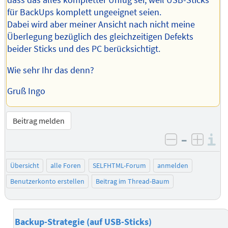
dass das alles kompletter Unfug sei, weil USB-Sticks
für BackUps komplett ungeeignet seien.
Dabei wird aber meiner Ansicht nach nicht meine
Überlegung bezüglich des gleichzeitigen Defekts
beider Sticks und des PC berücksichtigt.
Wie sehr Ihr das denn?
Gruß Ingo
Beitrag melden
–
I
negativ be
posit
Übersicht
alle Foren
SELFHTML-Forum
anmelden
Benutzerkonto erstellen
Beitrag im Thread-Baum
Backup-Strategie (auf USB-Sticks)