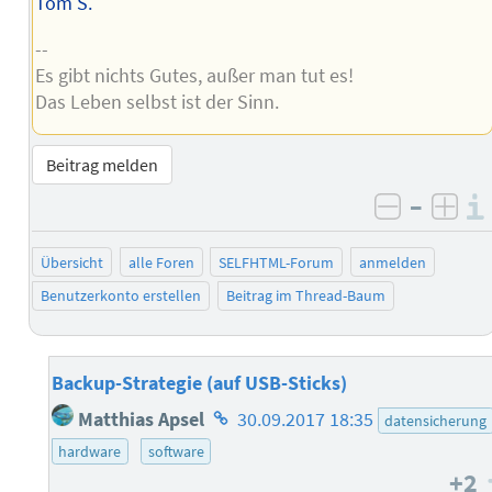
Tom S.
--
Es gibt nichts Gutes, außer man tut es!
Das Leben selbst ist der Sinn.
Beitrag melden
–
negativ 
posi
Übersicht
alle Foren
SELFHTML-Forum
anmelden
Benutzerkonto erstellen
Beitrag im Thread-Baum
Backup-Strategie (auf USB-Sticks)
Homepage
Matthias Apsel
30.09.2017 18:35
datensicherung
des
hardware
software
Autors
+2