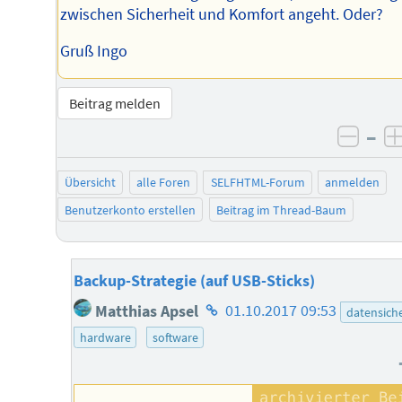
zwischen Sicherheit und Komfort angeht. Oder?
Gruß Ingo
Beitrag melden
–
negat
Übersicht
alle Foren
SELFHTML-Forum
anmelden
Benutzerkonto erstellen
Beitrag im Thread-Baum
Backup-Strategie (auf USB-Sticks)
Homepage
Matthias Apsel
01.10.2017 09:53
datensich
des
hardware
software
Autors