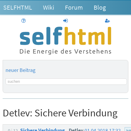
SELFHTML
Wiki
Forum
Blog
Hilfe
anmelden
Benutzerk
neuer Beitrag
Suchbegriff
Detlev:
Sichere Verbindung
Sichere Verbindung
Detlev
01.04.2018 17:32
0
12
ht