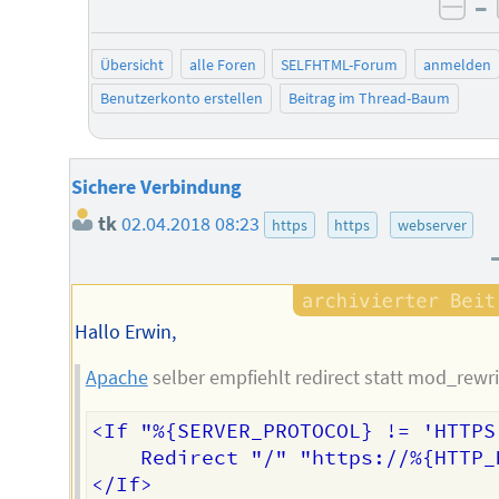
–
neg
Übersicht
alle Foren
SELFHTML-Forum
anmelden
Benutzerkonto erstellen
Beitrag im Thread-Baum
Sichere Verbindung
tk
02.04.2018 08:23
https
https
webserver
Hallo Erwin,
Apache
selber empfiehlt redirect statt mod_rewri
<If "%{SERVER_PROTOCOL} != 'HTTPS'
    Redirect "/" "https://%{HTTP_H