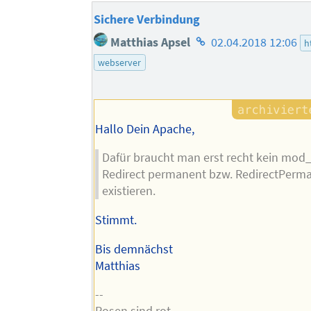
Sichere Verbindung
Homepage
Matthias Apsel
02.04.2018 12:06
h
des
webserver
Autors
Hallo Dein Apache,
Dafür braucht man erst recht kein mod_
Redirect permanent bzw. RedirectPerm
existieren.
Stimmt.
Bis demnächst
Matthias
--