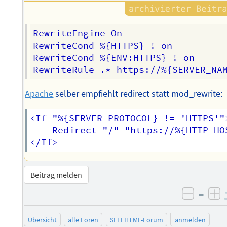
RewriteEngine On

RewriteCond %{HTTPS} !=on

RewriteCond %{ENV:HTTPS} !=on

Apache
selber empfiehlt redirect statt mod_rewrite:
<If "%{SERVER_PROTOCOL} != 'HTTPS'">
    Redirect "/" "https://%{HTTP_HOS
Beitrag melden
–
negati
po
Übersicht
alle Foren
SELFHTML-Forum
anmelden