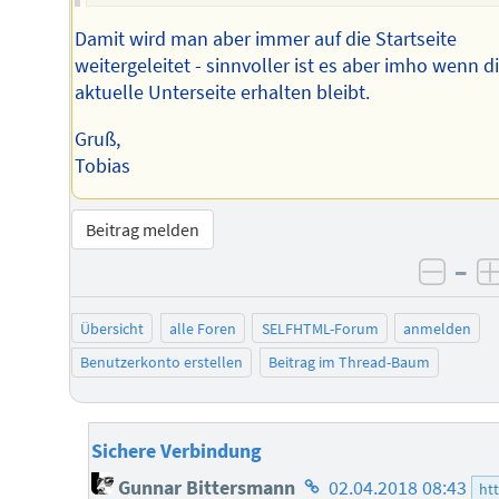
Damit wird man aber immer auf die Startseite
weitergeleitet - sinnvoller ist es aber imho wenn d
aktuelle Unterseite erhalten bleibt.
Gruß,
Tobias
Beitrag melden
–
negat
Übersicht
alle Foren
SELFHTML-Forum
anmelden
Benutzerkonto erstellen
Beitrag im Thread-Baum
Sichere Verbindung
Homepage
Gunnar Bittersmann
02.04.2018 08:43
ht