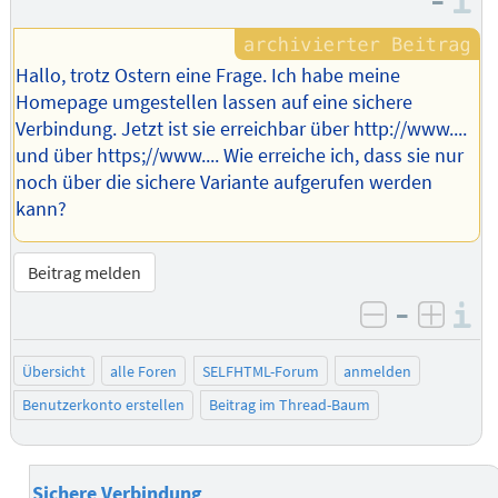
–
I
Hallo, trotz Ostern eine Frage. Ich habe meine
Homepage umgestellen lassen auf eine sichere
Verbindung. Jetzt ist sie erreichbar über http://www....
und über https;//www.... Wie erreiche ich, dass sie nur
noch über die sichere Variante aufgerufen werden
kann?
Beitrag melden
–
I
negativ be
posit
Übersicht
alle Foren
SELFHTML-Forum
anmelden
Benutzerkonto erstellen
Beitrag im Thread-Baum
Sichere Verbindung