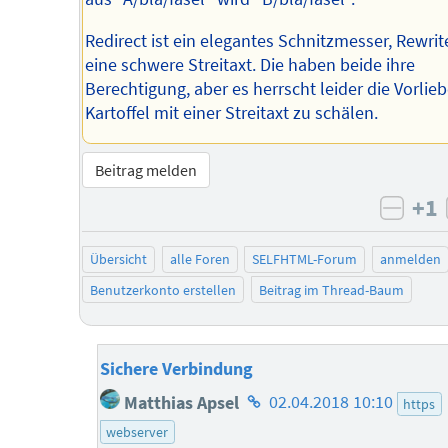
Redirect ist ein elegantes Schnitzmesser, Rewri
eine schwere Streitaxt. Die haben beide ihre
Berechtigung, aber es herrscht leider die Vorlieb
Kartoffel mit einer Streitaxt zu schälen.
Beitrag melden
+1
negat
Übersicht
alle Foren
SELFHTML-Forum
anmelden
Benutzerkonto erstellen
Beitrag im Thread-Baum
Sichere Verbindung
Homepage
Matthias Apsel
02.04.2018 10:10
https
des
webserver