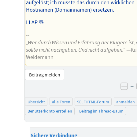
aufgelöst; ich musste das durch den wirklichen
Hostnamen (Domainnamen) ersetzen.
LLAP 🖖
--
„Wer durch Wissen und Erfahrung der Klügere ist, 
sollte nicht nachgeben. Und nicht aufgeben.“
—Ku
Weidemann
Beitrag melden
–
neg
Übersicht
alle Foren
SELFHTML-Forum
anmelden
Benutzerkonto erstellen
Beitrag im Thread-Baum
Sichere Verbindung