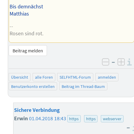
Bis demnächst
Matthias
--
Rosen sind rot.
Beitrag melden
–
negativ 
posi
Übersicht
alle Foren
SELFHTML-Forum
anmelden
Benutzerkonto erstellen
Beitrag im Thread-Baum
Sichere Verbindung
Erwin
01.04.2018 18:43
https
https
webserver
–