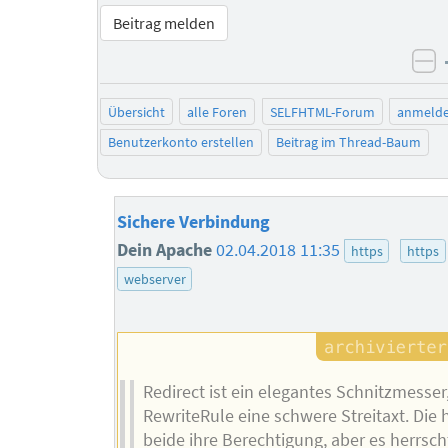
Beitrag melden
ne
Übersicht
alle Foren
SELFHTML-Forum
anmeld
Benutzerkonto erstellen
Beitrag im Thread-Baum
Sichere Verbindung
Dein Apache
02.04.2018 11:35
https
https
webserver
Redirect ist ein elegantes Schnitzmesser
RewriteRule eine schwere Streitaxt. Die
beide ihre Berechtigung, aber es herrscht