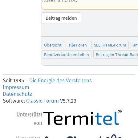
Rosen sind rot.
Beitrag melden
Übersicht
alle Foren
SELFHTML-Forum
an
Benutzerkonto erstellen
Beitrag im Thread-Ba
Seit 1995 –
Die Energie des Verstehens
Impressum
Datenschutz
Software:
Classic Forum
V5.7.23