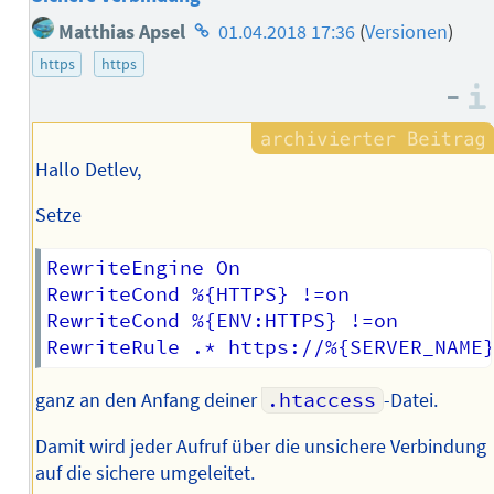
Homepage
Matthias Apsel
01.04.2018 17:36
(
Versionen
)
des
https
https
Autors
–
Hallo Detlev,
Setze
RewriteEngine On

RewriteCond %{HTTPS} !=on

RewriteCond %{ENV:HTTPS} !=on

ganz an den Anfang deiner
.htaccess
-Datei.
Damit wird jeder Aufruf über die unsichere Verbindung
auf die sichere umgeleitet.