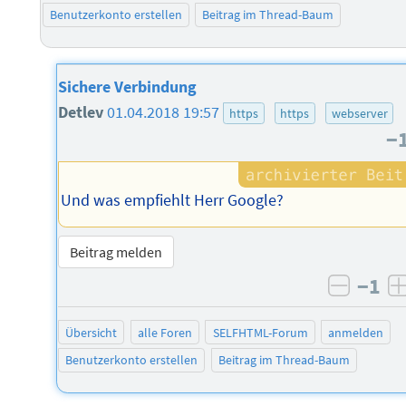
Benutzerkonto erstellen
Beitrag im Thread-Baum
Sichere Verbindung
Detlev
01.04.2018 19:57
https
https
webserver
−
Und was empfiehlt Herr Google?
Beitrag melden
−1
negati
Übersicht
alle Foren
SELFHTML-Forum
anmelden
Benutzerkonto erstellen
Beitrag im Thread-Baum