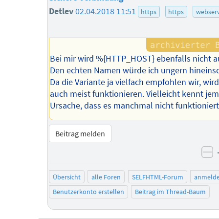
Detlev
02.04.2018 11:51
https
https
webser
Bei mir wird %{HTTP_HOST} ebenfalls nicht a
Den echten Namen würde ich ungern hineinsc
Da die Variante ja vielfach empfohlen wir, wird 
auch meist funktionieren. Vielleicht kennt je
Ursache, dass es manchmal nicht funktionier
Beitrag melden
ne
Übersicht
alle Foren
SELFHTML-Forum
anmeld
Benutzerkonto erstellen
Beitrag im Thread-Baum