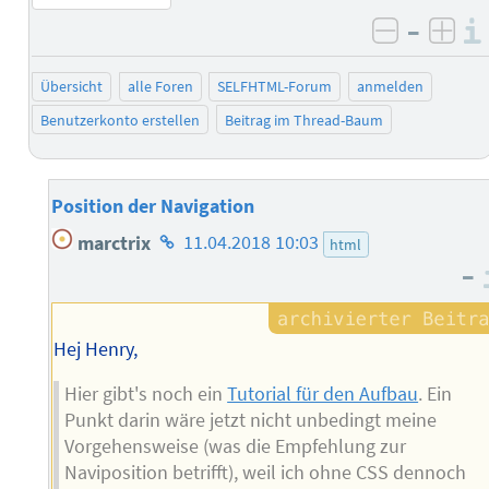
–
negativ 
posi
Übersicht
alle Foren
SELFHTML-Forum
anmelden
Benutzerkonto erstellen
Beitrag im Thread-Baum
Position der Navigation
Homepage
marctrix
11.04.2018 10:03
html
des
–
Autors
Hej Henry,
Hier gibt's noch ein
Tutorial für den Aufbau
. Ein
Punkt darin wäre jetzt nicht unbedingt meine
Vorgehensweise (was die Empfehlung zur
Naviposition betrifft), weil ich ohne CSS dennoch