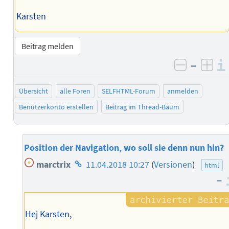
Karsten
Beitrag melden
–
negativ 
posi
Übersicht
alle Foren
SELFHTML-Forum
anmelden
Benutzerkonto erstellen
Beitrag im Thread-Baum
Position der Navigation, wo soll sie denn nun hin?
Homepage
marctrix
11.04.2018 10:27
(
Versionen
)
html
des
–
Autors
Hej Karsten,