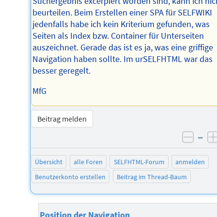
Suchergebnis excerpiert worden sind, kann ich nic
beurteilen. Beim Erstellen einer SPA für SELFWIKI
jedenfalls habe ich kein Kriterium gefunden, was
Seiten als Index bzw. Container für Unterseiten
auszeichnet. Gerade das ist es ja, was eine griffige
Navigation haben sollte. Im urSELFHTML war das
besser geregelt.
MfG
Beitrag melden
–
negat
Übersicht
alle Foren
SELFHTML-Forum
anmelden
Benutzerkonto erstellen
Beitrag im Thread-Baum
Position der Navigation