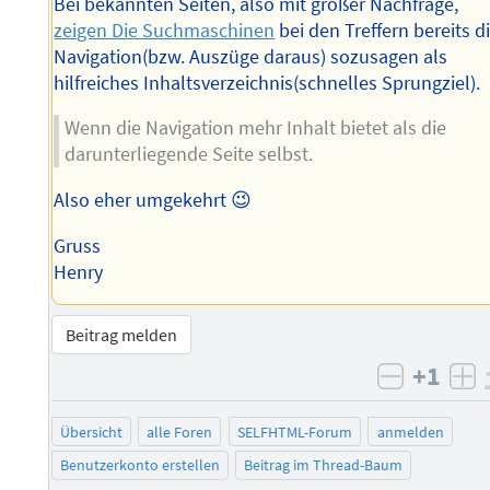
Bei bekannten Seiten, also mit großer Nachfrage,
zeigen Die Suchmaschinen
bei den Treffern bereits d
Navigation(bzw. Auszüge daraus) sozusagen als
hilfreiches Inhaltsverzeichnis(schnelles Sprungziel).
Wenn die Navigation mehr Inhalt bietet als die
darunterliegende Seite selbst.
Also eher umgekehrt 😉
Gruss
Henry
Beitrag melden
+1
negativ 
po
Übersicht
alle Foren
SELFHTML-Forum
anmelden
Benutzerkonto erstellen
Beitrag im Thread-Baum