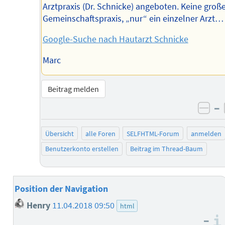
Arztpraxis (Dr. Schnicke) angeboten. Keine groß
Gemeinschaftspraxis, „nur“ ein einzelner Arzt…
Google-Suche nach Hautarzt Schnicke
Marc
Beitrag melden
–
neg
Übersicht
alle Foren
SELFHTML-Forum
anmelden
Benutzerkonto erstellen
Beitrag im Thread-Baum
Position der Navigation
Henry
11.04.2018 09:50
html
–