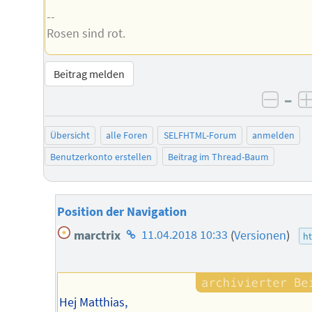
--
Rosen sind rot.
Beitrag melden
–
negat
Übersicht
alle Foren
SELFHTML-Forum
anmelden
Benutzerkonto erstellen
Beitrag im Thread-Baum
Position der Navigation
Homepage
marctrix
11.04.2018 10:33
(
Versionen
)
h
des
Autors
Hej Matthias,