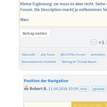
Kleine Ergänzung: sie muss es aber nicht. Siehe 
Forum. Die Description macht ja vollkommen Si
Marc
Beitrag melden
+1
negat
Übersicht
alle Foren
SELFHTML-Forum
anmelden
Benutzerkonto erstellen
Beitrag im Thread-Baum
Position der Navigation
Robert B.
11.04.2018 10:39
html
sprache