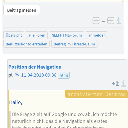
Beitrag melden
–
I
negativ be
posit
Übersicht
alle Foren
SELFHTML-Forum
anmelden
Benutzerkonto erstellen
Beitrag im Thread-Baum
Position der Navigation
Homepage
pl
11.04.2018 09:38
html
+2
des
Autors
Hallo,
Die Frage zielt auf Google und co. ab, ich möchte
natürlich nicht, das die Navigation als erstes