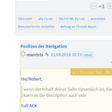
+1
negati
Übersicht
alle Foren
SELFHTML-Forum
anmelden
Benutzerkonto erstellen
Beitrag im Thread-Baum
Position der Navigation
Homepage
marctrix
11.04.2018 10:15
html
des
Autors
Hej Robert,
wenn der Inhalt deiner Seite dynamisch ist, da
kann es die description auch sein.
Full ACK