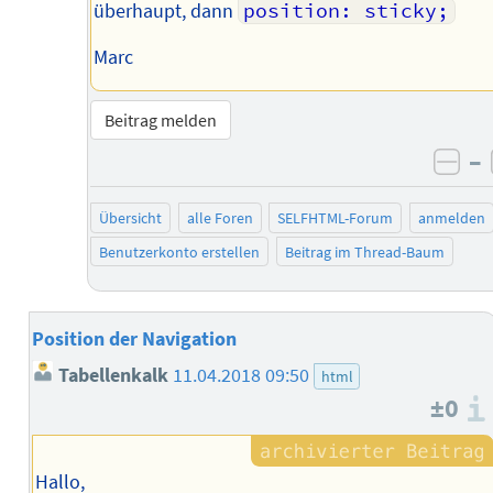
überhaupt, dann
position: sticky;
Marc
Beitrag melden
–
neg
Übersicht
alle Foren
SELFHTML-Forum
anmelden
Benutzerkonto erstellen
Beitrag im Thread-Baum
Position der Navigation
Tabellenkalk
11.04.2018 09:50
html
±0
Hallo,