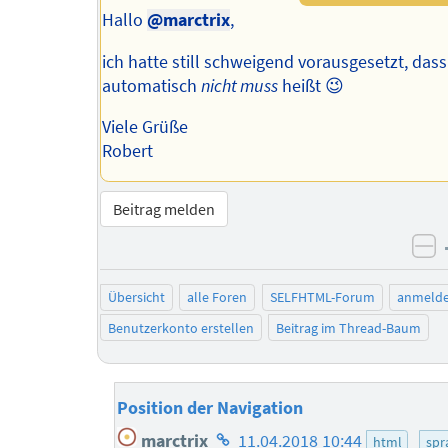
Hallo
@marctrix
,
ich hatte still schweigend vorausgesetzt, das
automatisch
nicht muss
heißt 😉
Viele Grüße
Robert
Beitrag melden
ne
Übersicht
alle Foren
SELFHTML-Forum
anmeld
Benutzerkonto erstellen
Beitrag im Thread-Baum
Position der Navigation
Homepage
marctrix
11.04.2018 10:44
html
spr