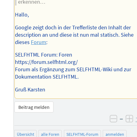
erkennen…
Hallo,
Google zeigt doch in der Trefferliste den Inhalt der
description an und diese ist nun mal statisch. Siehe
dieses
Forum
:
SELFHTML Forum: Foren
https://forum.selfhtml.org/
Forum als Ergänzung zum SELFHTML-Wiki und zur
Dokumentation SELFHTML.
Gruß Karsten
Beitrag melden
–
negati
po
Übersicht
alle Foren
SELFHTML-Forum
anmelden