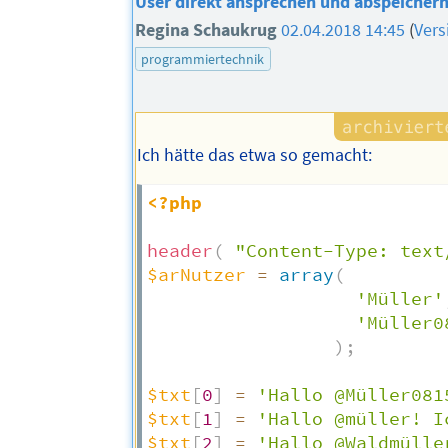
User direkt ansprechen und abspeicher
Regina Schaukrug
02.04.2018 14:45
(
Vers
programmiertechnik
Ich hätte das etwa so gemacht:
<?php
header
(
"Content-Type: text
$arNutzer
=
array
(
'Müller'
'Müller0
)
;
$txt
[
0
]
=
'Hallo @Müller081
$txt
[
1
]
=
'Hallo @müller! I
$txt
[
2
]
=
'Hallo @Waldmülle