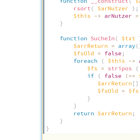
function
__construct
(
$
rsort
(
$arNutzer
)
;
$this
->
arNutzer
=
}
function
SucheIn
(
$txt
$arrReturn
=
array
(
$fsOld
=
false
;
foreach
(
$this
->
$fs
=
stripos
(
if
(
false
!==
$arrReturn
[
]
$fsOld
=
$fs
}
}
return
$arrReturn
;
}
}