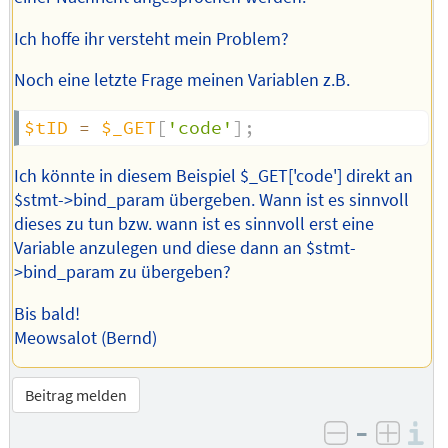
Ich hoffe ihr versteht mein Problem?
Noch eine letzte Frage meinen Variablen z.B.
$tID
=
$_GET
[
'code'
]
;
Ich könnte in diesem Beispiel $_GET['code'] direkt an
$stmt->bind_param übergeben. Wann ist es sinnvoll
dieses zu tun bzw. wann ist es sinnvoll erst eine
Variable anzulegen und diese dann an $stmt-
>bind_param zu übergeben?
Bis bald!
Meowsalot (Bernd)
Beitrag melden
–
I
negativ be
posit