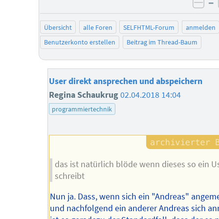
–
neg
Übersicht
alle Foren
SELFHTML-Forum
anmelden
Benutzerkonto erstellen
Beitrag im Thread-Baum
User direkt ansprechen und abspeichern
Regina Schaukrug
02.04.2018 14:04
programmiertechnik
das ist natürlich blöde wenn dieses so ein U
schreibt
Nun ja. Dass, wenn sich ein "Andreas" angem
und nachfolgend ein anderer Andreas sich a