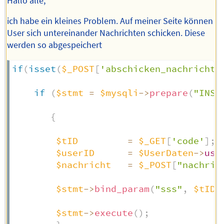
Hallo alle,
ich habe ein kleines Problem. Auf meiner Seite können
User sich untereinander Nachrichten schicken. Diese
werden so abgespeichert
if
(
isset
(
$_POST
[
'abschicken_nachricht'
if
(
$stmt
=
$mysqli
->
prepare
(
"INSE
                                      
{
$tID
=
$_GET
[
'code'
]
;
$userID
=
$UserDaten
->
use
$nachricht
=
$_POST
[
"nachric
$stmt
->
bind_param
(
"sss"
,
$tID
,
$stmt
->
execute
(
)
;