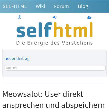
SELFHTML
Wiki
Forum
Blog
Hilfe
anmelden
Benutzerk
neuer Beitrag
Suchbegriff
Meowsalot:
User direkt
ansprechen und abspeichern