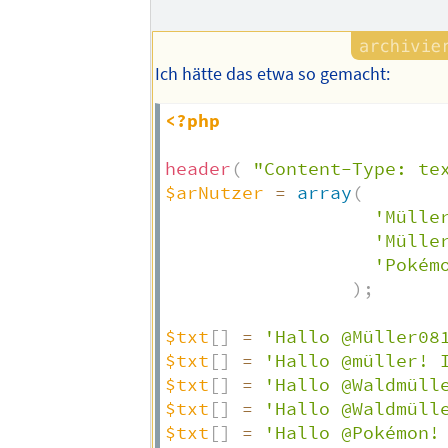
Ich hätte das etwa so gemacht:
<?php
header
(
"Content-Type: te
$arNutzer
=
array
(
'Mülle
'Mülle
'Pokém
)
;
$txt
[
]
=
'Hallo @Müller08
$txt
[
]
=
'Hallo @müller! 
$txt
[
]
=
'Hallo @Waldmüll
$txt
[
]
=
'Hallo @Waldmüll
$txt
[
]
=
'Hallo @Pokémon!