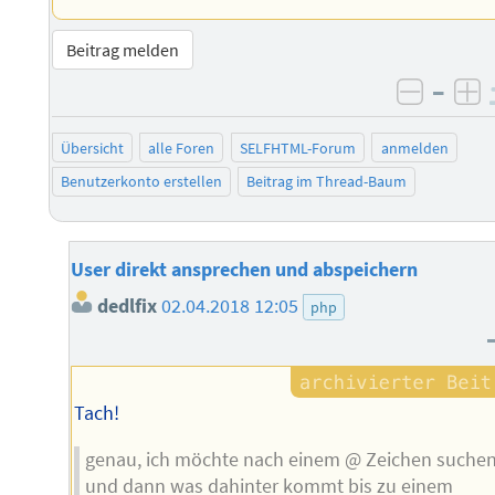
Beitrag melden
–
negati
po
Übersicht
alle Foren
SELFHTML-Forum
anmelden
Benutzerkonto erstellen
Beitrag im Thread-Baum
User direkt ansprechen und abspeichern
dedlfix
02.04.2018 12:05
php
Tach!
genau, ich möchte nach einem @ Zeichen suche
und dann was dahinter kommt bis zu einem