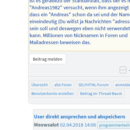
ist es geradezu der Standardfall, dass der es 
"Andreas1982" versucht, wenn ihm angezeigt 
dass ein "Andreas" schon da sei und der Nam
eineindeutig (Du willst ja Nachrichten "adress
sein soll und deswegen eben nicht verwende
kann. Millionen von Nicknamen in Foren und
Mailadressen beweisen das.
Beitrag melden
ne
Übersicht
alle Foren
SELFHTML-Forum
anmeld
Benutzerkonto erstellen
Beitrag im Thread-Baum
User direkt ansprechen und abspeichern
Meowsalot
02.04.2018 14:06
programmiertech