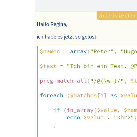
Hallo Regina,
ich habe es jetzt so gelöst.
$namen
=
array
(
"Peter"
,
"Hug
$text
=
"Ich bin ein Test. @
preg_match_all
(
"/@(\w+)/"
,
$
foreach
(
$matches
[
1
]
as
$val
if
(
in_array
(
$value
,
$na
echo
$value
.
"<br>"
}