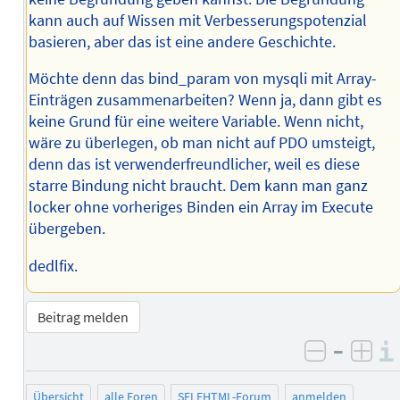
kann auch auf Wissen mit Verbesserungspotenzial
basieren, aber das ist eine andere Geschichte.
Möchte denn das bind_param von mysqli mit Array-
Einträgen zusammenarbeiten? Wenn ja, dann gibt es
keine Grund für eine weitere Variable. Wenn nicht,
wäre zu überlegen, ob man nicht auf PDO umsteigt,
denn das ist verwenderfreundlicher, weil es diese
starre Bindung nicht braucht. Dem kann man ganz
locker ohne vorheriges Binden ein Array im Execute
übergeben.
dedlfix.
Beitrag melden
–
negativ 
posi
Übersicht
alle Foren
SELFHTML-Forum
anmelden