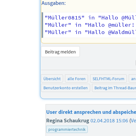
Ausgaben:
"Müller0815" in "Hallo @Mül
"Müller" in "Hallo @müller!
Beitrag melden
Übersicht
alle Foren
SELFHTML-Forum
an
Benutzerkonto erstellen
Beitrag im Thread-Ba
User direkt ansprechen und abspeich
Regina Schaukrug
02.04.2018 15:06
(
Ve
programmiertechnik