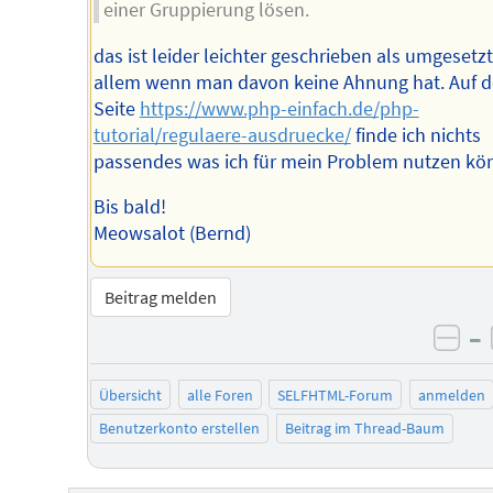
einer Gruppierung lösen.
das ist leider leichter geschrieben als umgesetzt
allem wenn man davon keine Ahnung hat. Auf d
Seite
https://www.php-einfach.de/php-
tutorial/regulaere-ausdruecke/
finde ich nichts
passendes was ich für mein Problem nutzen kö
Bis bald!
Meowsalot (Bernd)
Beitrag melden
–
neg
Übersicht
alle Foren
SELFHTML-Forum
anmelden
Benutzerkonto erstellen
Beitrag im Thread-Baum