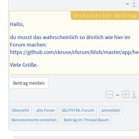
–
Hallo,
du musst das wahrscheinlich so ähnlich wie hier im
Forum machen:
https://github.com/ckruse/cforum/blob/master/app/he
Viele Grüße.
Beitrag melden
–
negativ 
posi
Übersicht
alle Foren
SELFHTML-Forum
anmelden
Benutzerkonto erstellen
Beitrag im Thread-Baum