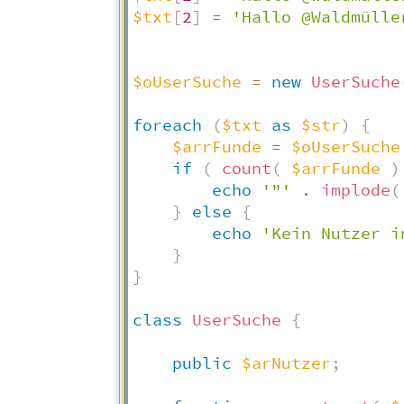
$txt
[
2
]
=
'Hallo @Waldmülle
$oUserSuche
=
new
UserSuche
foreach
(
$txt
as
$str
)
{
$arrFunde
=
$oUserSuche
if
(
count
(
$arrFunde
)
echo
'"'
.
implode
(
}
else
{
echo
'Kein Nutzer i
}
}
class
UserSuche
{
public
$arNutzer
;