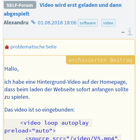
Video wird erst geladen und dann
SELF-Forum
abgespielt
Homepage
Alexandru
01.08.2018 18:06
software
video
–
des
I
Autors
problematische Seite
Hallo,
ich habe eine Hintergrund-Video auf der Homepage,
dass beim laden der Webseite sofort anfangen sollte
zu spielen.
Das video ist so eingebunden:
    <video loop autoplay 
preload="auto">

      <source src="/video/V5.mp4" 