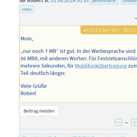
Robert B.
02.08.2018 00:35
performance
softwar
video
Moin,
„nur noch 7 MB“ ist gut. In der Werbesprache sind
56 MBit, mit anderen Worten: Für Festnetzanschlü
mehrere Sekunden, für
Mobilfunkübertragung
zu
Teil deutlich länger.
Viele Grüße
Robert
Beitrag melden
–
negat