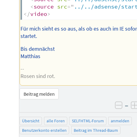
<
source
src
=
"
../../adsense/star
</
video
>
Für mich sieht es so aus, als ob es auch im IE sofor
startet.
Bis demnächst
Matthias
--
Rosen sind rot.
Beitrag melden
–
negat
Übersicht
alle Foren
SELFHTML-Forum
anmelden
Benutzerkonto erstellen
Beitrag im Thread-Baum