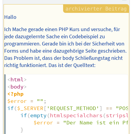
Hallo
Ich Mache gerade einen PHP Kurs und versuche, für
jede dazugelernte Sache ein Codebeispiel zu
programmieren. Gerade bin ich bei der Sicherheit von
Forms und habe eine dazugehörige Seite geschrieben.
Das Problem ist, dass der body Schließungstag nicht
richtig funktioniert. Das ist der Quelltext:
<
html
>
<
body
>
<?php
$error
=
""
;
if
(
$_SERVER
[
'REQUEST_METHOD'
]
==
"POST
if
(
empty
(
htmlspecialchars
(
stripsla
$error
=
"Der Name ist ein Pfl
}