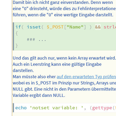
Damit bin ich nicht ganz einverstanden. Denn wenn
eine "0" drinsteht, würde dies zu Fehlinterpretation
führen, wenn die "0" eine wertige Eingabe darstellt.
if
(
isset
(
$_POST
[
"Name"
]
)
&&
strl
{
### ...   
}
Und das gilt auch nur, wenn kein Array erwartet wird.
Auch ein Leerstring kann eine gültige Eingabe
darstellen.
Man müsste also eher
auf den erwarteten Typ prüfe
wobei es in $_POST im Prinzip nur Strings, Arrays un
NULL gibt. Eine nicht in den Parametern übermittelt
Variable ergibt dann NULL.
echo
'notset variable: '
,
(
gettype
(