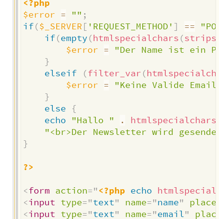
<?php
$error
=
""
;
if
(
$_SERVER
[
'REQUEST_METHOD'
]
==
"PO
if
(
empty
(
htmlspecialchars
(
strips
$error
=
"Der Name ist ein P
}
elseif
(
filter_var
(
htmlspecialch
$error
=
"Keine Valide Email
}
else
{
echo
"Hallo "
.
htmlspecialchars
"<br>Der Newsletter wird gesende
}
?>
<
form
action
=
"
<?php
echo
htmlspecial
<
input
type
=
"
text
"
name
=
"
name
"
place
<
input
type
=
"
text
"
name
=
"
email
"
plac