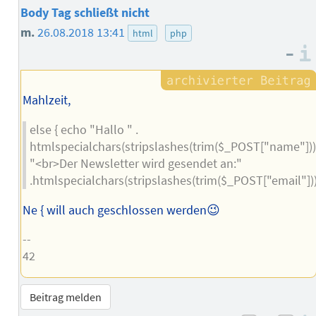
Body Tag schließt nicht
m.
26.08.2018 13:41
html
php
–
Mahlzeit,
else { echo "Hallo " .
htmlspecialchars(stripslashes(trim($_POST["name"]))
"<br>Der Newsletter wird gesendet an:"
.htmlspecialchars(stripslashes(trim($_POST["email"]))
Ne { will auch geschlossen werden😉
--
42
Beitrag melden