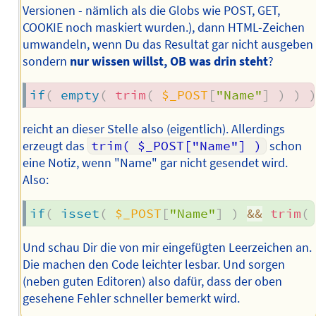
Versionen - nämlich als die Globs wie POST, GET,
COOKIE noch maskiert wurden.), dann HTML-Zeichen
umwandeln, wenn Du das Resultat gar nicht ausgeben
sondern
nur wissen willst, OB was drin steht
?
if
(
empty
(
trim
(
$_POST
[
"Name"
]
)
)
reicht an dieser Stelle also (eigentlich). Allerdings
erzeugt das
trim( $_POST["Name"] )
schon
eine Notiz, wenn "Name" gar nicht gesendet wird.
Also:
if
(
isset
(
$_POST
[
"Name"
]
)
&&
trim
(
Und schau Dir die von mir eingefügten Leerzeichen an.
Die machen den Code leichter lesbar. Und sorgen
(neben guten Editoren) also dafür, dass der oben
gesehene Fehler schneller bemerkt wird.