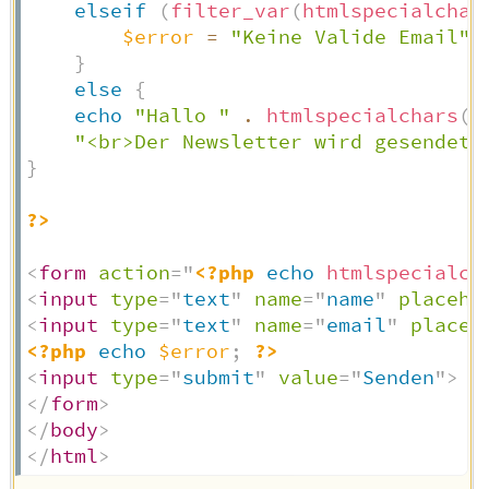
elseif
(
filter_var
(
htmlspecialchar
$error
=
"Keine Valide Email"
;
}
else
{
echo
"Hallo "
.
htmlspecialchars
(
s
"<br>Der Newsletter wird gesendet 
}
?>
<
form
action
=
"
<?php
echo
htmlspecialch
<
input
type
=
"
text
"
name
=
"
name
"
placeho
<
input
type
=
"
text
"
name
=
"
email
"
placeh
<?php
echo
$error
;
?>
<
input
type
=
"
submit
"
value
=
"
Senden
"
>
</
form
>
</
body
>
</
html
>