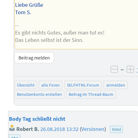
Liebe Grüße
Tom S.
--
Es gibt nichts Gutes, außer man tut es!
Das Leben selbst ist der Sinn.
Beitrag melden
–
negati
po
Übersicht
alle Foren
SELFHTML-Forum
anmelden
Benutzerkonto erstellen
Beitrag im Thread-Baum
Body Tag schließt nicht
Robert B.
26.08.2018 13:32
(
Versionen
)
html