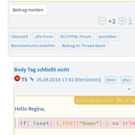
Beitrag melden
+2
negativ b
posi
Übersicht
alle Foren
SELFHTML-Forum
anmelden
Benutzerkonto erstellen
Beitrag im Thread-Baum
Body Tag schließt nicht
Homepage
TS
26.08.2018 17:41
(
Versionen
)
html
php
des
–
Autors
Hello Regina,
if
(
isset
(
$_POST
[
"Name"
]
)
&&
tri