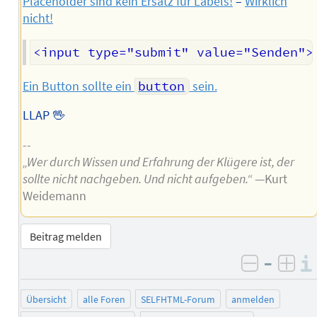
Placeholder sind kein Ersatz für Labels!
–
Wirklich
nicht!
Ein Button sollte ein
button
sein.
LLAP 🖖
--
„Wer durch Wissen und Erfahrung der Klügere ist, der
sollte nicht nachgeben. Und nicht aufgeben.“
—Kurt
Weidemann
Beitrag melden
–
negativ 
posi
Übersicht
alle Foren
SELFHTML-Forum
anmelden