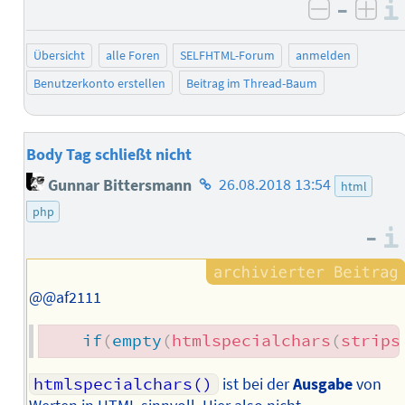
–
negativ 
posi
Übersicht
alle Foren
SELFHTML-Forum
anmelden
Benutzerkonto erstellen
Beitrag im Thread-Baum
Body Tag schließt nicht
Homepage
Gunnar Bittersmann
26.08.2018 13:54
html
des
php
Autors
–
@@af2111
if
(
empty
(
htmlspecialchars
(
strips
htmlspecialchars()
ist bei der
Ausgabe
von