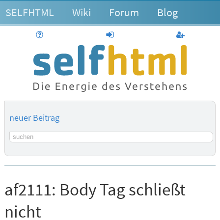
SELFHTML
Wiki
Forum
Blog
Hilfe
anmelden
Benutzerk
neuer Beitrag
Suchbegriff
af2111:
Body Tag schließt
nicht