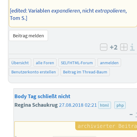
[edited: Variablen
expandieren
, nicht
extrapolieren
,
Tom S.]
Beitrag melden
+2
negativ b
posi
Übersicht
alle Foren
SELFHTML-Forum
anmelden
Benutzerkonto erstellen
Beitrag im Thread-Baum
Body Tag schließt nicht
Regina Schaukrug
27.08.2018 02:21
html
php
–