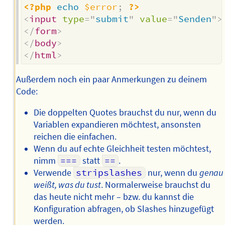
<?php
echo
$error
;
?>
<
input
type
=
"
submit
"
value
=
"
Senden
"
>
</
form
>
</
body
>
</
html
>
Außerdem noch ein paar Anmerkungen zu deinem
Code:
Die doppelten Quotes brauchst du nur, wenn du
Variablen expandieren möchtest, ansonsten
reichen die einfachen.
Wenn du auf echte Gleichheit testen möchtest,
nimm
===
statt
==
.
Verwende
stripslashes
nur, wenn du
genau
weißt, was du tust
. Normalerweise brauchst du
das heute nicht mehr – bzw. du kannst die
Konfiguration abfragen, ob Slashes hinzugefügt
werden.