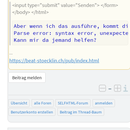
<input type="submit" value="Senden"> </form>
</body> </html>
Aber wenn ich das ausführe, kommt die
Parse error: syntax error, unexpecte
--
https://beat-stoecklin.ch/pub/index.html
Beitrag melden
–
negativ 
posi
Übersicht
alle Foren
SELFHTML-Forum
anmelden
Benutzerkonto erstellen
Beitrag im Thread-Baum