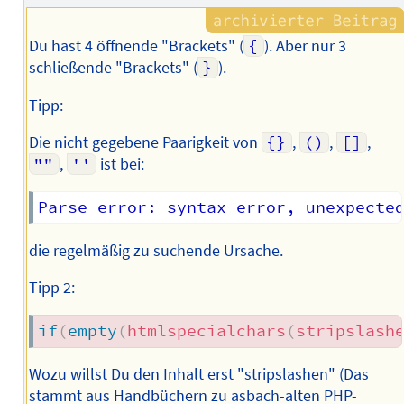
Du hast 4 öffnende "Brackets" (
{
). Aber nur 3
schließende "Brackets" (
}
).
Tipp:
Die nicht gegebene Paarigkeit von
{}
,
()
,
[]
,
""
,
''
ist bei:
die regelmäßig zu suchende Ursache.
Tipp 2:
if
(
empty
(
htmlspecialchars
(
stripslash
Wozu willst Du den Inhalt erst "stripslashen" (Das
stammt aus Handbüchern zu asbach-alten PHP-