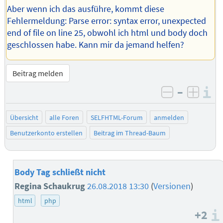
Aber wenn ich das ausführe, kommt diese
Fehlermeldung: Parse error: syntax error, unexpected
end of file on line 25, obwohl ich html und body doch
geschlossen habe. Kann mir da jemand helfen?
Beitrag melden
–
I
negativ be
posit
Übersicht
alle Foren
SELFHTML-Forum
anmelden
Benutzerkonto erstellen
Beitrag im Thread-Baum
Body Tag schließt nicht
Regina Schaukrug
26.08.2018 13:30
(
Versionen
)
html
php
+2