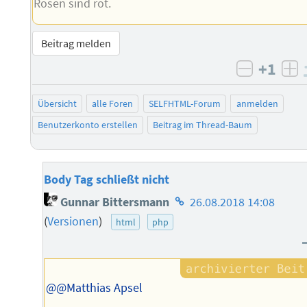
Rosen sind rot.
Beitrag melden
+1
negativ 
po
Übersicht
alle Foren
SELFHTML-Forum
anmelden
Benutzerkonto erstellen
Beitrag im Thread-Baum
Body Tag schließt nicht
Homepage
Gunnar Bittersmann
26.08.2018 14:08
des
(
Versionen
)
html
php
Autors
@@Matthias Apsel