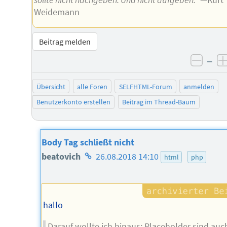
sollte nicht nachgeben. Und nicht aufgeben.“
—Kurt
Weidemann
Beitrag melden
–
negat
Übersicht
alle Foren
SELFHTML-Forum
anmelden
Benutzerkonto erstellen
Beitrag im Thread-Baum
Body Tag schließt nicht
Homepage
beatovich
26.08.2018 14:10
html
php
des
Autors
hallo
Darauf wollte ich hinaus: Placeholder sind auc