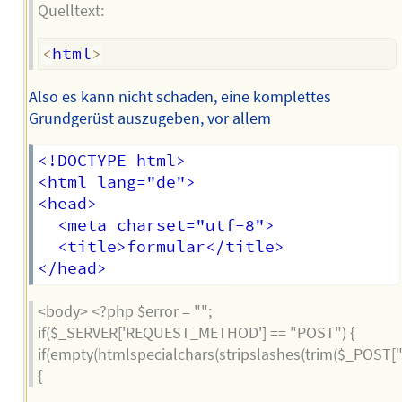
Quelltext:
<
html
>
Also es kann nicht schaden, eine komplettes
Grundgerüst auszugeben, vor allem
<!DOCTYPE html>

<html lang="de">

<head>

  <meta charset="utf-8">

  <title>formular</title>

<body> <?php $error = "";
if($_SERVER['REQUEST_METHOD'] == "POST") {
if(empty(htmlspecialchars(stripslashes(trim($_POST["
{