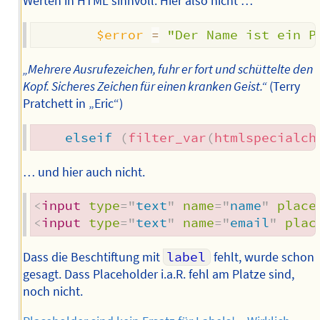
Werten in HTML sinnvoll. Hier also nicht …
$error
=
"Der Name ist ein P
„Mehrere Ausrufezeichen, fuhr er fort und schüttelte den
Kopf. Sicheres Zeichen für einen kranken Geist.“
(Terry
Pratchett in „Eric“)
elseif
(
filter_var
(
htmlspecialch
… und hier auch nicht.
<
input
type
=
"
text
"
name
=
"
name
"
place
<
input
type
=
"
text
"
name
=
"
email
"
plac
Dass die Beschtiftung mit
label
fehlt, wurde schon
gesagt. Dass Placeholder i.a.R. fehl am Platze sind,
noch nicht.