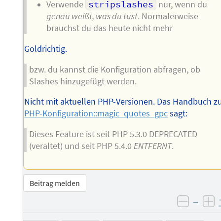
Verwende
stripslashes
nur, wenn du
genau weißt, was du tust
. Normalerweise
brauchst du das heute nicht mehr
Goldrichtig.
bzw. du kannst die Konfiguration abfragen, ob
Slashes hinzugefügt werden.
Nicht mit aktuellen PHP-Versionen. Das Handbuch z
PHP-Konfiguration::magic_quotes_gpc
sagt:
Dieses Feature ist seit PHP 5.3.0 DEPRECATED
(veraltet) und seit PHP 5.4.0
ENTFERNT
.
Beitrag melden
–
negati
po