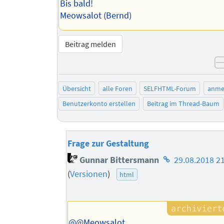
Bis bald!
Meowsalot (Bernd)
Beitrag melden
Übersicht
alle Foren
SELFHTML-Forum
anme
Benutzerkonto erstellen
Beitrag im Thread-Baum
Frage zur Gestaltung
Homepage
Gunnar Bittersmann
29.08.2018 2
des
(
Versionen
)
html
Autors
@@Meowsalot