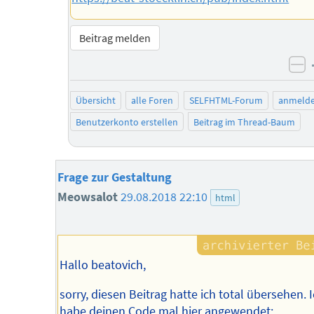
Beitrag melden
ne
Übersicht
alle Foren
SELFHTML-Forum
anmeld
Benutzerkonto erstellen
Beitrag im Thread-Baum
Frage zur Gestaltung
Meowsalot
29.08.2018 22:10
html
Hallo beatovich,
sorry, diesen Beitrag hatte ich total übersehen. 
habe deinen Code mal hier angewendet: