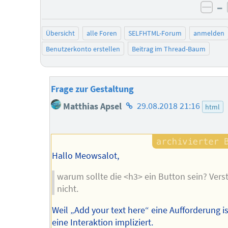
–
neg
Übersicht
alle Foren
SELFHTML-Forum
anmelden
Benutzerkonto erstellen
Beitrag im Thread-Baum
Frage zur Gestaltung
Homepage
Matthias Apsel
29.08.2018 21:16
html
des
Autors
Hallo Meowsalot,
warum sollte die <h3> ein Button sein? Vers
nicht.
Weil „Add your text here“ eine Aufforderung is
eine Interaktion impliziert.