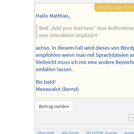
Hallo Matthias,
Weil „Add your text here“ eine Aufforderung
eine Interaktion impliziert.
achso. In diesem Fall wird dieses von Word
empfohlen wenn man mit Sprachdateien arb
Vielleicht muss ich mir eine andere Bezeic
einfallen lassen.
Bis bald!
Meowsalot (Bernd)
Beitrag melden
Übersicht
alle Foren
SELFHTML-Forum
anme