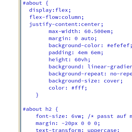
#about {

  display:flex;

  flex-flow:column;

  justify-content:center;

		max-width: 60.500em;

		margin: 0 auto;

		background-color: #efefef;

		padding: 4em 6em;

		height: 60vh;

		background: linear-gradient(rgba(30,30,30,0.75), rgba(30,30,30,0.75), rgba(30,30,30,0.75)), url(https://images.unsplash.com/photo-1509635164051-5584296265cd?ixlib=rb-0.3.5&ixid=eyJhcHBfaWQiOjEyMDd9&s=14cdb08a207bcc4c4969409a1ce90898&auto=format&fit=crop&w=1052&q=80);

		background-repeat: no-repeat;

		background-size: cover;

		color: #fff;

	}

#about h2 {

	font-size: 6vw; /* passt auf mobiles*/

    margin: -20px 0 0 0;

    text-transform: uppercase;
