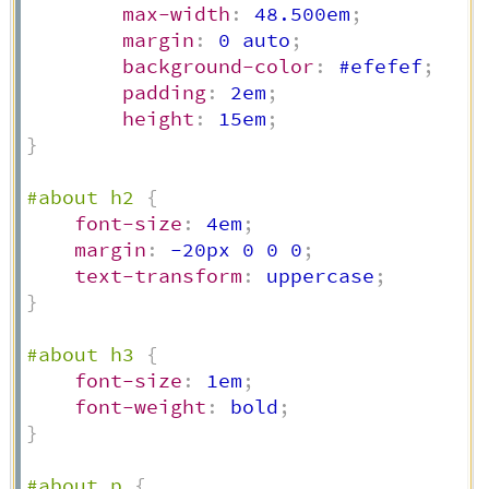
max-width
:
 48.500em
;
margin
:
 0 auto
;
background-color
:
 #efefef
;
padding
:
 2em
;
height
:
 15em
;
}
#about h2
{
font-size
:
 4em
;
margin
:
 -20px 0 0 0
;
text-transform
:
 uppercase
;
}
#about h3
{
font-size
:
 1em
;
font-weight
:
 bold
;
}
#about p
{