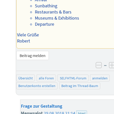
Sunbathing
Restaurants & Bars
Museums & Exhibitions
Departure
Viele Grüße
Robert
Beitrag melden
–
negat
Übersicht
alle Foren
SELFHTML-Forum
anmelden
Benutzerkonto erstellen
Beitrag im Thread-Baum
Frage zur Gestaltung
Meowsalot
29.08.2018 21:14
html