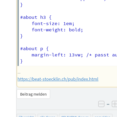
}

#about h3 {

	font-size: 1em;

	font-weight: bold;

}

#about p {

	margin-left: 13vw; /* passt auf mobiles */

--
https://beat-stoecklin.ch/pub/index.html
Beitrag melden
–
negat