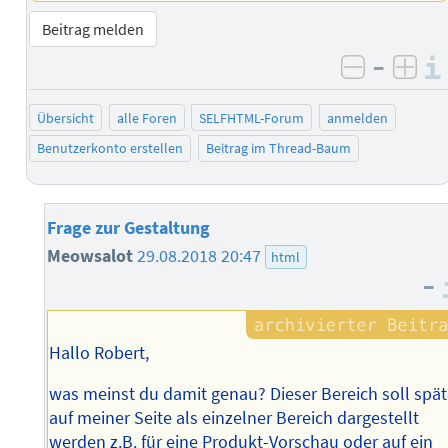
Beitrag melden
–
negativ 
posi
Übersicht
alle Foren
SELFHTML-Forum
anmelden
Benutzerkonto erstellen
Beitrag im Thread-Baum
Frage zur Gestaltung
Meowsalot
29.08.2018 20:47
html
–
Hallo Robert,
was meinst du damit genau? Dieser Bereich soll spät
auf meiner Seite als einzelner Bereich dargestellt
werden z.B. für eine Produkt-Vorschau oder auf ein