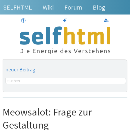
SELFHTML
Wiki
Forum
Blog
Hilfe
anmelden
Benutzerk
neuer Beitrag
Suchbegriff
Meowsalot:
Frage zur
Gestaltung