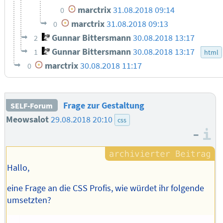
marctrix
31.08.2018 09:14
0
marctrix
31.08.2018 09:13
0
Gunnar Bittersmann
30.08.2018 13:17
2
Gunnar Bittersmann
30.08.2018 13:17
1
html
marctrix
30.08.2018 11:17
0
Frage zur Gestaltung
SELF-Forum
Meowsalot
29.08.2018 20:10
css
–
I
Hallo,
eine Frage an die CSS Profis, wie würdet ihr folgende
umsetzten?