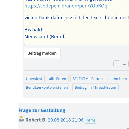
https://codepen.io/anon/pen/YOpKOq
vielen Dank dafür, jetzt ist der Text schön in der 
Bis bald!
Meowsalot (Bernd)
Beitrag melden
–
neg
Übersicht
alle Foren
SELFHTML-Forum
anmelden
Benutzerkonto erstellen
Beitrag im Thread-Baum
Frage zur Gestaltung
Robert B.
29.08.2018 21:06
html