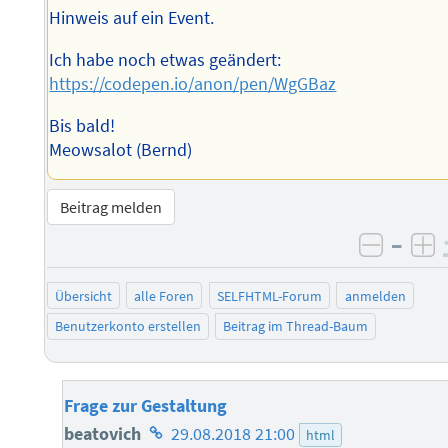
Hinweis auf ein Event.
Ich habe noch etwas geändert:
https://codepen.io/anon/pen/WgGBaz
Bis bald!
Meowsalot (Bernd)
Beitrag melden
–
negati
po
Übersicht
alle Foren
SELFHTML-Forum
anmelden
Benutzerkonto erstellen
Beitrag im Thread-Baum
Frage zur Gestaltung
Homepage
beatovich
29.08.2018 21:00
html