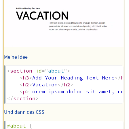
Meine Idee
<
section
id
=
"
about
"
>
<
h3
>
Add Your Heading Text Here
</
h3
<
h2
>
Vacation
</
h2
>
<
p
>
Lorem ipsum dolor sit amet, con
</
section
>
Und dann das CSS
#about
{