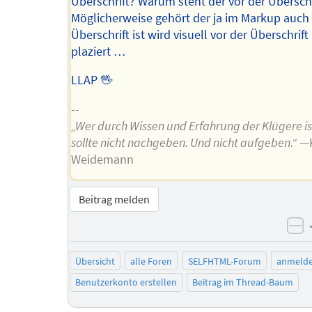
Überschrift? Warum steht der vor der Überschr
Möglicherweise gehört der ja im Markup auch
Überschrift ist wird visuell vor der Überschrift
plaziert …
LLAP 🖖
--
„Wer durch Wissen und Erfahrung der Klügere is
sollte nicht nachgeben. Und nicht aufgeben.“
—K
Weidemann
Beitrag melden
ne
Übersicht
alle Foren
SELFHTML-Forum
anmeld
Benutzerkonto erstellen
Beitrag im Thread-Baum