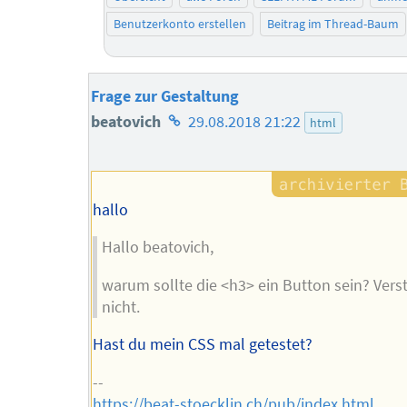
Benutzerkonto erstellen
Beitrag im Thread-Baum
Frage zur Gestaltung
Homepage
beatovich
29.08.2018 21:22
html
des
Autors
hallo
Hallo beatovich,
warum sollte die <h3> ein Button sein? Vers
nicht.
Hast du mein CSS mal getestet?
--
https://beat-stoecklin.ch/pub/index.html