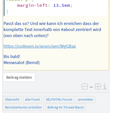
margin-left
:
 13.5em
;
}
Passt das so? Und wie kann ich erreichen dass der
komplette Text innerhalb von #about zentriert wird
(von oben nach unten)?
https://codepen.io/anon/pen/WgGBaz
Bis bald!
Meowsalot (Bernd)
Beitrag melden
–
I
negativ be
posit
Übersicht
alle Foren
SELFHTML-Forum
anmelden
Benutzerkonto erstellen
Beitrag im Thread-Baum