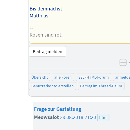
Bis demnächst
Matthias
--
Rosen sind rot.
Beitrag melden
ne
Übersicht
alle Foren
SELFHTML-Forum
anmeld
Benutzerkonto erstellen
Beitrag im Thread-Baum
Frage zur Gestaltung
Meowsalot
29.08.2018 21:20
html