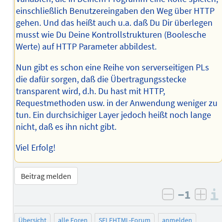
einschließlich Benutzereingaben den Weg über HTTP
gehen. Und das heißt auch u.a. daß Du Dir überlegen
musst wie Du Deine Kontrollstrukturen (Boolesche
Werte) auf HTTP Parameter abbildest.
Nun gibt es schon eine Reihe von serverseitigen PLs
die dafür sorgen, daß die Übertragungsstecke
transparent wird, d.h. Du hast mit HTTP,
Requestmethoden usw. in der Anwendung weniger zu
tun. Ein durchsichiger Layer jedoch heißt noch lange
nicht, daß es ihn nicht gibt.
Viel Erfolg!
Beitrag melden
−1
negativ b
posi
Übersicht
alle Foren
SELFHTML-Forum
anmelden