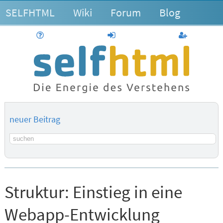
SELFHTML
Wiki
Forum
Blog
Hilfe
anmelden
Benutzerk
neuer Beitrag
Suchbegriff
Struktur:
Einstieg in eine
Webapp-Entwicklung