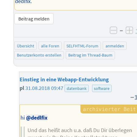
dedlfix.
Beitrag melden
–
negati
po
Übersicht
alle Foren
SELFHTML-Forum
anmelden
Benutzerkonto erstellen
Beitrag im Thread-Baum
Einstieg in eine Webapp-Entwicklung
pl
31.08.2018 09:47
datenbank
software
−
hi
@dedlfix
Und das heißt auch u.a. daß Du Dir überlegen