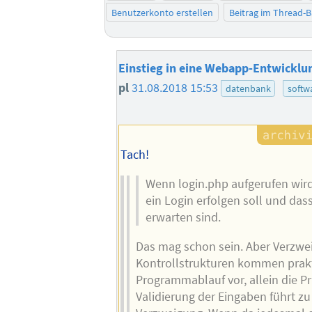
Benutzerkonto erstellen
Beitrag im Thread-
Einstieg in eine Webapp-Entwicklu
pl
31.08.2018 15:53
datenbank
softw
Tach!
Wenn login.php aufgerufen wird, 
ein Login erfolgen soll und das
erwarten sind.
Das mag schon sein. Aber Verzwe
Kontrollstrukturen kommen prakt
Programmablauf vor, allein die P
Validierung der Eingaben führt zu