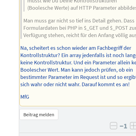
musst wie Du Deine Kontrollstrukturen
(Boolesche Werte) auf HTTP Parameter abbildes
Man muss gar nicht so tief ins Detail gehen. Dass
Formulardaten bei PHP in $_GET und $_POST zu
Verfügung stehen, reicht für den Anfang völlig au
Na, scheitert es schon wieder am Fachbegriff der
Kontrollstruktur? Ein array jedenfalls ist noch lang
keine Kontrollstruktur. Und ein Parameter allein k
Boolescher Wert. Man kann jedoch prüfen, ob ein
bestimmter Parameter im Request ist und so ergib
sich wahr oder nicht wahr. Darauf kommt es an!
MfG
Beitrag melden
−1
negati