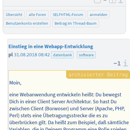
I
negativ be
posit
Übersicht
alle Foren
SELFHTML-Forum
anmelden
Benutzerkonto erstellen
Beitrag im Thread-Baum
Einstieg in eine Webapp-Entwicklung
pl
31.08.2018 08:42
datenbank
software
−1
Moin,
eine Webanwendung entwickeln heißt: Du bewegst
Dich in einer Client Server Architektur. So hast Du
zwischen Client (Borwoser) und Server (Apache, PHP,
Perl) stets eine Übetragungsstrecke die es zu
überbrücken gilt. Da heißt zum Beispiel, daß sämtliche
Variablen, die in Deinem Programm eine Rolle spielen,