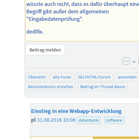
wüsste auch nicht, dass es dafür überhaupt ein
Begriff gibt außer dem allgemeinen
"Eingabedatenprüfung".
dedlfix.
Beitrag melden
–
neg
Übersicht
alle Foren
SELFHTML-Forum
anmelden
Benutzerkonto erstellen
Beitrag im Thread-Baum
Einstieg in eine Webapp-Entwicklung
pl
31.08.2018 10:08
datenbank
software