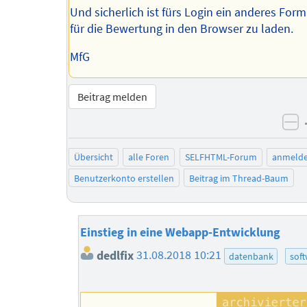
Und sicherlich ist fürs Login ein anderes Form
für die Bewertung in den Browser zu laden.
MfG
Beitrag melden
ne
Übersicht
alle Foren
SELFHTML-Forum
anmeld
Benutzerkonto erstellen
Beitrag im Thread-Baum
Einstieg in eine Webapp-Entwicklung
dedlfix
31.08.2018 10:21
datenbank
sof