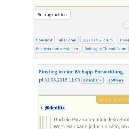
Beitrag melden
Übersicht
alle Foren
SELFHTML-Forum
anme
Benutzerkonto erstellen
Beitrag im Thread-Baum
Einstieg in eine Webapp-Entwicklung
pl
31.08.2018 11:00
datenbank
software
hi
@dedlfix
Und ein Parameter allein kein Boo
Wert. Man kann jedoch prüfen, ob 